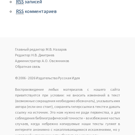
RSS
записей
RSS
комментариев
Главный редактор: М.В. Назаров
Редактор: Н.В. Дмитриев
Администратор: А.О. Овсянников
Обратная связь
© 2006 - 2026 Издательство Русская Идея
Воспроизведение любых материалов с нашего сайта
приветствуется при условии: не вносить изменений в текст
(возможные сокращения необходимо обозначать), указывать имя
автора (если оно стоит), сохранять гиперссылки в тексте и давать
ссылку на источник. Это нам нужно не ради первенства, а для
соблюдения библиографической точности – во избежание частых
случаев, когда небрежно копируемые наши тексты гуляют в
интернете анонимно с накапливающимися искажениями, но у