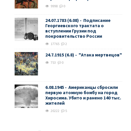
9998
0
24.07.1783 (6.08) - Подписание
Георгиевского трактата о
вступлении Грузии под
покровительство России
17765
2
24.7.1915 (6.8) - "Атака мертвецов"
753
0
6.08.1945 - Американцы сбросили
первую атомную бомбу на город
Хиросима. Убито и ранено 140 тыс.
жителей
20222
5