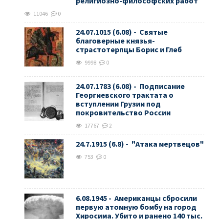
религиозно-философских работ
11046
0
24.07.1015 (6.08) - Святые
благоверные князья-
страстотерпцы Борис и Глеб
9998
0
24.07.1783 (6.08) - Подписание
Георгиевского трактата о
вступлении Грузии под
покровительство России
17767
2
24.7.1915 (6.8) - "Атака мертвецов"
753
0
6.08.1945 - Американцы сбросили
первую атомную бомбу на город
Хиросима. Убито и ранено 140 тыс.