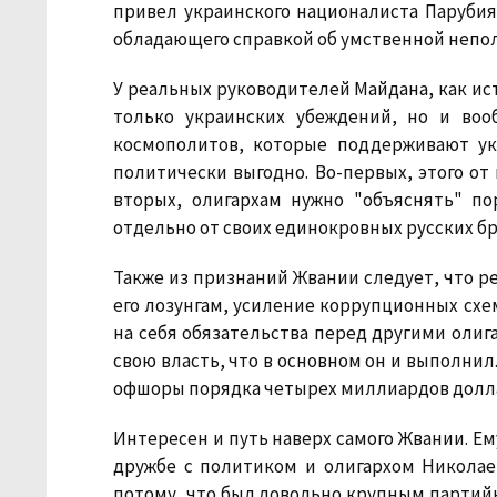
привел украинского националиста Парубия 
обладающего справкой об умственной непо
У реальных руководителей Майдана, как ист
только украинских убеждений, но и воо
космополитов, которые поддерживают ук
политически выгодно. Во-первых, этого от
вторых, олигархам нужно "объяснять" п
отдельно от своих единокровных русских бр
Также из признаний Жвании следует, что р
его лозунгам, усиление коррупционных схем
на себя обязательства перед другими олиг
свою власть, что в основном он и выполнил.
офшоры порядка четырех миллиардов долл
Интересен и путь наверх самого Жвании. Ем
дружбе с политиком и олигархом Николае
потому, что был довольно крупным партийн