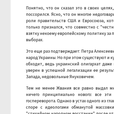
Понятно, что он сказал это в своих целя
поссорился. Ясно, что он многое недогова
роли правительств США и Евросоюза, ко
только признался, что совместно с "чес
взятку некоему европейскому политику за
выборах.
Это еще раз подтверждает: Петра Алексееви
народ Украины. Но при этом существуют и 
обходит, ведь украинский олигархат даже
уверен в успешной легализации ее резуль
Запада, недовольные Януковичем.
Тем не менее Жвания все равно выдал мн
ничего принципиально нового: все эт
госпереворота. Однако в устах одного из гл
споре с идеологами обманутой массовк
"стихийном народном восстании" после от