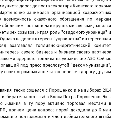
муниста дорос до поста секретаря Киевского горкома
Мартыненко занимался организацией хозрасчетных
о возможность сказочного обогащения по меркам
же с большим состоянием и крупными связями, занялся
етырех созывов, играя роль "свидомого украинца" и
 Однако на деле интересы "украинства" интересовали
ряд возглавлял топливно-энергетический комитет
интересы своего бизнеса и бизнеса своего партнера
тавками ядерного топлива на украинские АЭС. Сейчас
попавший под пресс пресловутой "декоммунизации",
лу своих огромных аппетитов перешел дорогу другим
вания тесно сошелся с Порошенко и на выборах 2014
 избирательного штаба Блока Петра Порошенко. Экс-
то Жвания в ту пору активно торговал местами в
БПП, причем цена вопроса порой доходила до 6 млн
формацию подтверждал и член избирательного штаба