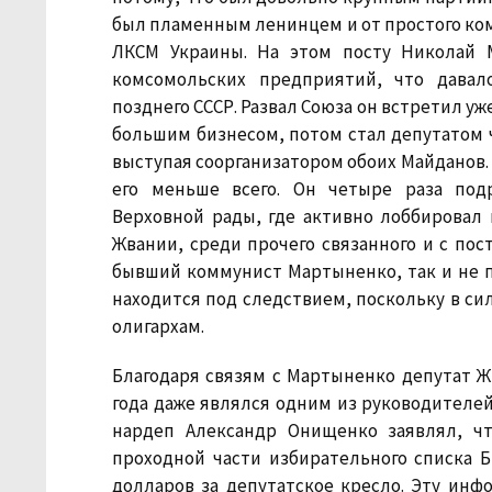
был пламенным ленинцем и от простого ком
ЛКСМ Украины. На этом посту Николай 
комсомольских предприятий, что давал
позднего СССР. Развал Союза он встретил у
большим бизнесом, потом стал депутатом ч
выступая соорганизатором обоих Майданов.
его меньше всего. Он четыре раза под
Верховной рады, где активно лоббировал 
Жвании, среди прочего связанного и с пос
бывший коммунист Мартыненко, так и не 
находится под следствием, поскольку в си
олигархам.
Благодаря связям с Мартыненко депутат Ж
года даже являлся одним из руководителей
нардеп Александр Онищенко заявлял, ч
проходной части избирательного списка 
долларов за депутатское кресло. Эту ин