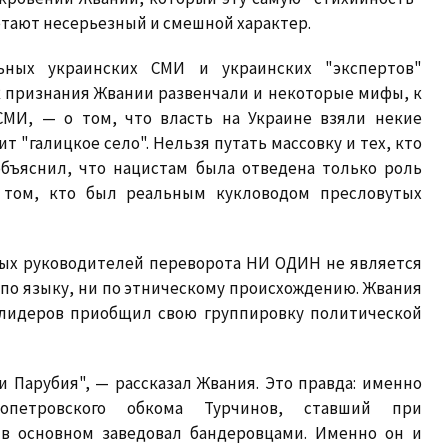
тают несерьезный и смешной характер.
ьных украинских СМИ и украинских "экспертов"
к признания Жвании развенчали и некоторые мифы, к
СМИ, — о том, что власть на Украине взяли некие
 "галицкое село". Нельзя путать массовку и тех, кто
объяснил, что нацистам была отведена только роль
о том, кто был реальным кукловодом пресловутых
ных руководителей переворота НИ ОДИН не является
по языку, ни по этническому происхождению. Жвания
 лидеров приобщил свою группировку политической
 Парубия", — рассказал Жвания. Это правда: именно
опетровского обкома Турчинов, ставший при
 в основном заведовал бандеровцами. Именно он и