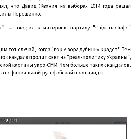
ял, что Давид Жвания на выборах 2014 года решал
силы Порошенко:
т", — говорил в интервью порталу "Слiдство.Iнфо"
м тот случай, когда "вор у вора дубинку крадет". Тем
ого скандала пролит свет на "реал-политику Украины",
ской картины укро-СМИ. Чем больше таких скандалов,
 от официальной русофобской пропаганды.