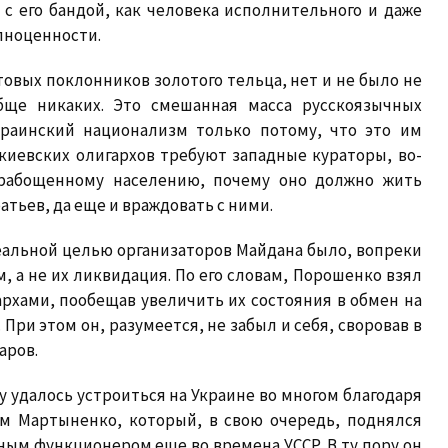
с его бандой, как человека исполнительного и даже
лноценности.
овых поклонников золотого тельца, нет и не было не
бще никаких. Это смешанная масса русскоязычных
раинский национализм только потому, что это им
 киевских олигархов требуют западные кураторы, во-
орабощенному населению, почему оно должно жить
атьев, да еще и враждовать с ними.
еальной целью организаторов Майдана было, вопреки
, а не их ликвидация. По его словам, Порошенко взял
архами, пообещав увеличить их состояния в обмен на
 При этом он, разумеется, не забыл и себя, своровав в
аров.
у удалось устроиться на Украине во многом благодаря
м Мартыненко, который, в свою очередь, поднялся
ым функционером еще во времена УССР. В ту пору он