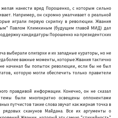
х, желая нанести вред Порошенко, с которым сильно
ривает. Например, он скромно умалчивает о реальной
торые играли первую скрипку в революции. Жвания
тным" Павлом Климкиным (будущим главой МИД) дал
 поддержку кандидатуры Порошенко на президентских
ча выбирали олигархи и их западные кураторы, но не
куда более важные моменты, которые Жвания тактично
 не начинал бы попыток революции, если бы не был
татов, которую могли обеспечить только правители
ого правдивой информации. Конечно, он не сказал
и темы были многократно освещены оппонентами
авных путчистов такие слова звучат как жирная точка в
и рядовых скакунов Майдана. Все их аргументы о
кровений Жвании, который эту самую "стихийность"