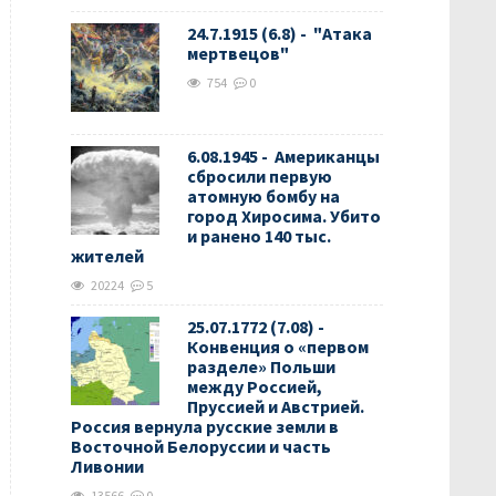
24.7.1915 (6.8) - "Атака
мертвецов"
754
0
6.08.1945 - Американцы
сбросили первую
атомную бомбу на
город Хиросима. Убито
и ранено 140 тыс.
жителей
20224
5
25.07.1772 (7.08) -
Конвенция о «первом
разделе» Польши
между Россией,
Пруссией и Австрией.
Россия вернула русские земли в
Восточной Белоруссии и часть
Ливонии
13566
0