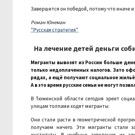
Завершится он победой, потому что иначе и
Роман Юнеман
"Русская стратегия"
На лечение детей деньги со
Мигранты вывозят из России больше дене
только недоплаченных налогов. Зато оф
рядах, а ещё получают социальное жильё,
А в это время русские семьи не могут позво
В Тюменской области сегодня зреет социа
улицам толпами ходят мигранты:
Они стали расти в геометрической прогре
получаем ничего. Эти мигранты стали з
институты. В учебные заведения их за