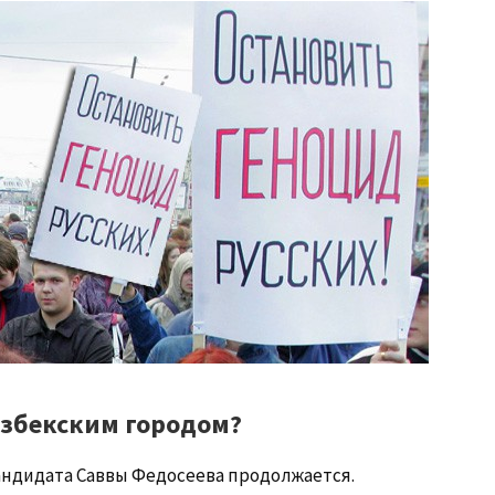
узбекским городом?
андидата Саввы Федосеева продолжается.