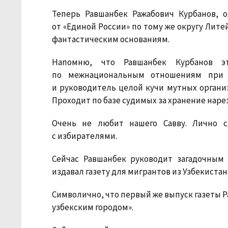
Теперь Равшанбек Ражабович Курбанов, 
от «Единой России» по тому же округу Лите
фантастическим основаниям.
Напомню, что Равшанбек Курбанов э
по межнациональным отношениям при г
и руководитель целой кучи мутных организ
Проходит по базе судимых за хранение наре
Очень не любит нашего Савву. Лично с
с избирателями.
Сейчас Равшанбек руководит загадочным
издавал газету для мигрантов из Узбекистан
Символично, что первый же выпуск газеты Р
узбекским городом».