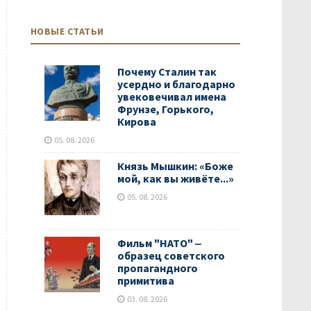
НОВЫЕ СТАТЬИ
Почему Сталин так
усердно и благодарно
увековечивал имена
Фрунзе, Горького,
Кирова
05. 08. 2026
Князь Мышкин: «Боже
мой, как вы живёте...»
05. 08. 2026
Фильм "НАТО" ‒
образец советского
пропагандного
примитива
03. 08. 2026