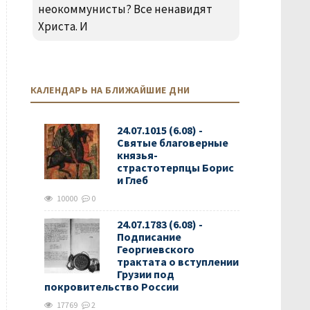
неокоммунисты? Все ненавидят
Христа. И
КАЛЕНДАРЬ НА БЛИЖАЙШИЕ ДНИ
24.07.1015 (6.08) -
Святые благоверные
князья-
страстотерпцы Борис
и Глеб
10000
0
24.07.1783 (6.08) -
Подписание
Георгиевского
трактата о вступлении
Грузии под
покровительство России
17769
2