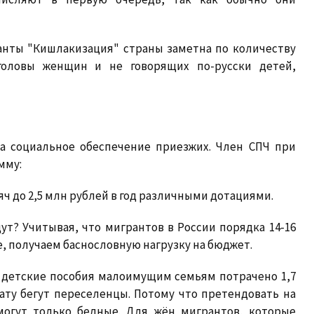
ранты "Кишлакизация" страны заметна по количеству
головы женщин и не говорящих по-русски детей,
на социальное обеспечение приезжих. Член СПЧ при
мму:
яч до 2,5 млн рублей в год различными дотациями.
т? Учитывая, что мигрантов в России порядка 14-16
е, получаем баснословную нагрузку на бюджет.
а детские пособия малоимущим семьям потрачено 1,7
ату бегут переселенцы. Потому что претендовать на
могут только бедные. Для жён мигрантов, которые