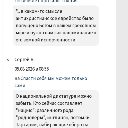
тысячи лет противостояния
"... в каком-то смысле
антихристианское еврейство было
попущено Богом в нашем греховном
міре и нужно нам как напоминание о
его земной испорченности
Сергей В.
05.08.2026 в 08:55
на
Спасти себя мы можем только
сами
О национальной диктатуре можно
забыть. Кто сейчас составляет
"нацию": различного рода
"родноверы", инглинги, потомки
Тартарии, набирающие обороты