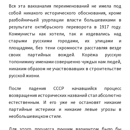
Вся эта вакханалия переименований не имела под
собой никакого исторического обоснования, кроме
разбойничьей узурпации власти большевиками в
результате октябрьского переворота в 1917 году.
Коммунисты как хотели, так и издевались над
старыми русскими городами, их улицами и
площадями, без тени скромности расставляя везде
своих партийных вождей. Корёжа русскую
топонимику именами совершенно чуждых нам людей,
никаким образом не участвовавших в строительстве
русской жизни.
После падения СССР начавшийся процесс
возвращения исторических названий стал абсолютно
естественным. И его уже не остановят никакие
партийные истерики и никакие левые угрозы в
необольшевицком стиле.
Для этого процесса лучшим вариантом было бы