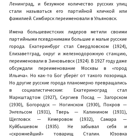
Ленинград, и безумное количество русских улиц
стали называться его партийной кличкой или
фамилией. Симбирск переименовали в Ульяновск.
Имена большевистских лидеров метили своими
партийными псевдонимами большие и малые русские
города. Екатеринбург стал Свердловском (1924),
Елизаветград, округ и железнодорожную станцию,
переименовали в Зиновьевск (1924). В 1927 году даже
обсуждали переименование Москвы в «город
Ильича». Но как-то Бог уберёг от такого позорища.
Но другие русские города планомерно превращались
в социалистические: Екатериноград стал
Маркштадтом (1927), Сергиев Посад — Загорском
(1930), Богородск — Ногинском (1930), Покров —
Энгельсом (1931), Тверь — Калинином (1931),
Щегловск — Кемеровом (1932), Самара —
Куйбышевом (1935). Не забывал себя и
«скромнейший» товарищ Сталин. Юзовка