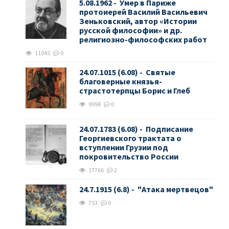
5.08.1962 - Умер в Париже
протоиерей Василий Васильевич
Зеньковский, автор «Истории
русской философии» и др.
религиозно-философских работ
11045
0
24.07.1015 (6.08) - Святые
благоверные князья-
страстотерпцы Борис и Глеб
9998
0
24.07.1783 (6.08) - Подписание
Георгиевского трактата о
вступлении Грузии под
покровительство России
17766
2
24.7.1915 (6.8) - "Атака мертвецов"
753
0