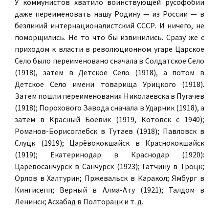
У коммунистов хватило воинствующей русофобии
даже переименовать нашу Родину — из России — в
безликий интернационалистский СССР. И ничего, не
поморщились. Не то что бы извинились. Сразу же с
приходом к власти в революционном угаре Царское
Село было переименовано сначала в Солдатское Село
(1918), затем в Детское Село (1918), а потом в
Детское Село имени товарища Урицкого (1918).
Затем пошли переименования Николаевска в Пугачев
(1918); Порохового Завода сначала в Ударник (1918), а
затем в Красный Боевик (1919, Котовск с 1940);
Романов-Борисоглебск в Тутаев (1918); Павловск в
Слуцк (1919); Царёвококшайск в Краснококшайск
(1919); Екатеринодар в Краснодар (1920):
Царёвосанчурск в Санчурск (1923); Гатчину в Троцк;
Орлов в Халтурин; Пржевальск в Каракол; Ямбург в
Кингисепп; Верный в Алма-Ату (1921); Талдом в
Ленинск; Асхабад в Полторацк и т. д.