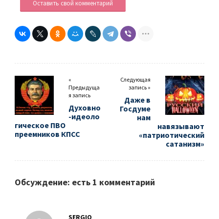
Оставить свой комментарий
«
Следующая
Предыдуща
запись »
я запись
Даже в
Духовно
Госдуме
-идеоло
нам
гическое ПВО
навязывают
преемников КПСС
«патриотический
сатанизм»
Обсуждение: есть 1 комментарий
SERGIO