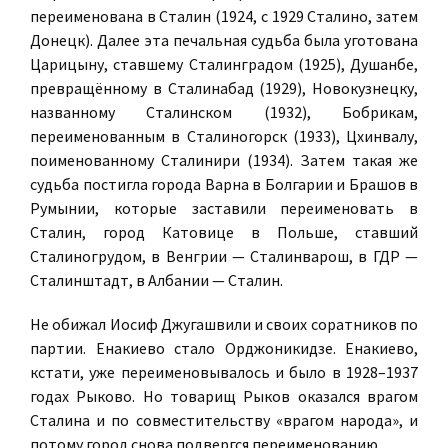
переименована в Сталин (1924, с 1929 Сталино, затем
Донецк). Далее эта печальная судьба была уготована
Царицыну, ставшему Сталинградом (1925), Душанбе,
превращённому в Сталинабад (1929), Новокузнецку,
названному Сталинском (1932), Бобрикам,
переименованным в Сталиногорск (1933), Цхинвалу,
поименованному Сталинири (1934). Затем такая же
судьба постигла города Варна в Болгарии и Брашов в
Румынии, которые заставили переименовать в
Сталин, город Катовице в Польше, ставший
Сталиногрудом, в Венгрии — Сталинварош, в ГДР —
Сталинштадт, в Албании — Сталин.
Не обижал Иосиф Джугашвили и своих соратников по
партии. Енакиево стало Орджоникидзе. Енакиево,
кстати, уже переименовывалось и было в 1928–1937
годах Рыково. Но товарищ Рыков оказался врагом
Сталина и по совместительству «врагом народа», и
потому город снова подвергся переименованию.