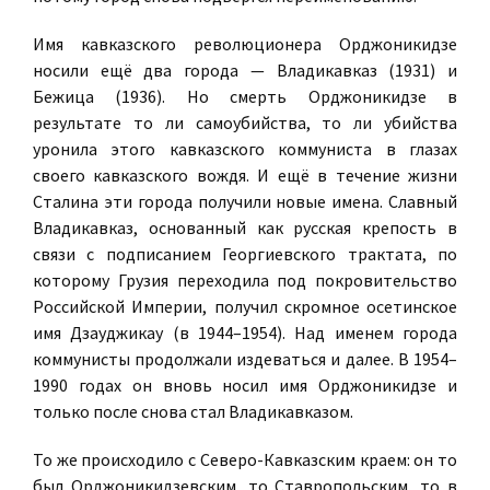
Имя кавказского революционера Орджоникидзе
носили ещё два города — Владикавказ (1931) и
Бежица (1936). Но смерть Орджоникидзе в
результате то ли самоубийства, то ли убийства
уронила этого кавказского коммуниста в глазах
своего кавказского вождя. И ещё в течение жизни
Сталина эти города получили новые имена. Славный
Владикавказ, основанный как русская крепость в
связи с подписанием Георгиевского трактата, по
которому Грузия переходила под покровительство
Российской Империи, получил скромное осетинское
имя Дзауджикау (в 1944–1954). Над именем города
коммунисты продолжали издеваться и далее. В 1954–
1990 годах он вновь носил имя Орджоникидзе и
только после снова стал Владикавказом.
То же происходило с Северо-Кавказским краем: он то
был Орджоникидзевским, то Ставропольским, то в