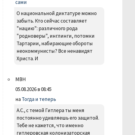
сами
О национальной диктатуре можно
забыть. Кто сейчас составляет
"нацию": различного рода
"родноверы", инглинги, потомки
Тартарии, набирающие обороты
неокоммунисты? Все ненавидят
Христа. И
МВН
05.08.2026 в 08:45
на
Тогда и теперь
А.С., с темой Гитлера ты меня
постоянно удивляешь его защитой.
Тебе не кажется, что именно
гитлеровская колонизаторская