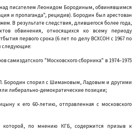
суд над писателем Леонидом Бородиным, обвинявшимся
итация и пропаганда", рецидив). Бородин был арестован
рожем. В результате следствия, длившегося более года,
ктов обвинения, относящихся ко всему периоду
тбытия первого срока (6 лет по делу ВСХСОН с 1967 по
ли следующие:
ров самиздатского "Московского сборника" в 1974–1975
 Л. Бородин спорил с Шимановым, Ладовым и другими
или либерально-демократические позиции;
ицыну к его 60-летию, отправленная с московского
 в которой, по мнению КГБ, содержится призыв к