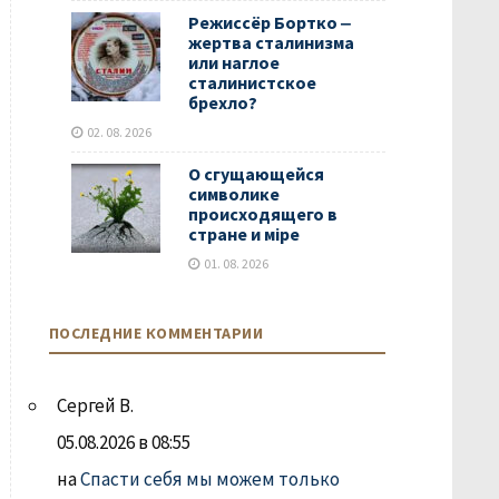
Режиссёр Бортко ‒
жертва сталинизма
или наглое
сталинистское
брехло?
02. 08. 2026
О сгущающейся
символике
происходящего в
стране и мiре
01. 08. 2026
ПОСЛЕДНИЕ КОММЕНТАРИИ
Сергей В.
05.08.2026 в 08:55
на
Спасти себя мы можем только