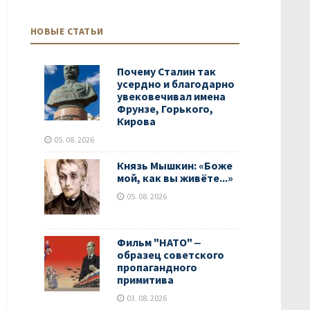
НОВЫЕ СТАТЬИ
Почему Сталин так
усердно и благодарно
увековечивал имена
Фрунзе, Горького,
Кирова
05. 08. 2026
Князь Мышкин: «Боже
мой, как вы живёте...»
05. 08. 2026
Фильм "НАТО" ‒
образец советского
пропагандного
примитива
03. 08. 2026