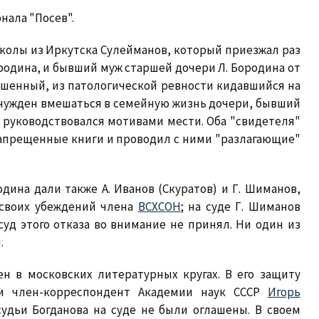
нала "Посев".
школы из Иркутска Сулейманов, который приезжал раз
Бородина, и бывший муж старшей дочери Л. Бородина от
ешенный, из патологической ревности кидавшийся на
ынужден вмешаться в семейную жизнь дочери, бывший
о руководствовался мотивами мести. Оба "свидетеля"
 запрещенные книги и проводил с ними "разлагающие"
дина дали также А. Иванов (Скуратов) и Г. Шиманов,
 своих убеждений члена
ВСХСОН
; на суде Г. Шиманов
суд этого отказа во внимание не принял. Ни один из
.
н в московских литературных кругах. В его защиту
 член-корреспондент Академии наук СССР
Игорь
судьи Богданова на суде не были оглашены. В своем