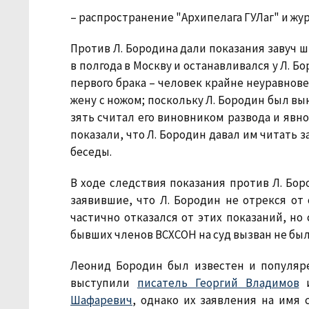
– распространение "Архипелага ГУЛаг" и жур
Против Л. Бородина дали показания завуч 
в полгода в Москву и останавливался у Л. 
первого брака – человек крайне неуравнов
жену с ножом; поскольку Л. Бородин был в
зять считал его виновником развода и явн
показали, что Л. Бородин давал им читать
беседы.
В ходе следствия показания против Л. Боро
заявившие, что Л. Бородин не отрекся от
частично отказался от этих показаний, но 
бывших членов ВСХСОН на суд вызван не был
Леонид Бородин был известен и популяре
выступили
писатель Георгий Владимов
и
Шафаревич
, однако их заявления на имя 