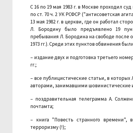
С 16 по 19 мая 1983 г. в Москве проходил 
по ст. 70 ч. 2 УК РСФСР ("антисоветская аг
13 мая 1982 г. в церкви, где он работал сто
Л. Бородину было предъявлено 19 пун
пребывания Л. Бородина на свободе после о
1973 гг.). Среди этих пунктов обвинения бы
– издание двух и подготовка третьего номе
гг.;
– все публицистические статьи, в которых
авторами, занимавшими шовинистические 
– поздравительная телеграмма А. Солжен
почтамта;
– книга "Повесть странного времени",
терроризму (!);