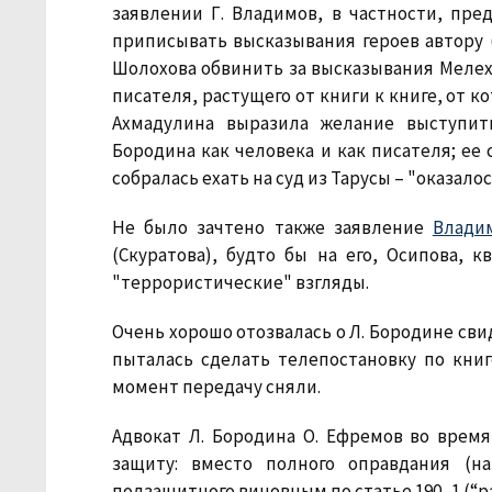
заявлении Г. Владимов, в частности, пре
приписывать высказывания героев автору (
Шолохова обвинить за высказывания Мелехо
писателя, растущего от книги к книге, от 
Ахмадулина выразила желание выступит
Бородина как человека и как писателя; ее 
собралась ехать на суд из Тарусы – "оказалось
Не было зачтено также заявление
Влади
(Скуратова), будто бы на его, Осипова, 
"террористические" взгляды.
Очень хорошо отозвалась о Л. Бородине сви
пыталась сделать телепостановку по книг
момент передачу сняли.
Адвокат Л. Бородина О. Ефремов во врем
защиту: вместо полного оправдания (н
подзащитного виновным по статье 190–1 (“р