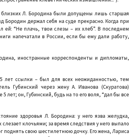
з близких Л. Бородина были допущены лишь старшая
нид Бородин держал себя на суде прекрасно. Когда при
л ей: “Не плачь, твои слезы – их хлеб”. В последнем
книги напечатали в России, если бы ему дали работу,
родина, иностранные корреспонденты и дипломаты,
 5 лет ссылки – был для всех неожиданностью, тем
тель Губинский через жену А. Иванова (Скуратова)
5 лет; он, Губинский, будь на то его воля, “дал бы все
тояние здоровья Л. Бородина: у него язва желудка,
х слезает клочьями; за время следствия у него выпало
мог поднять свою шестилетнюю дочку. Его жена, Лариса