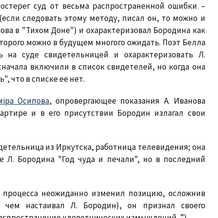
достерег суд от весьма распространенной ошибки –
если следовать этому методу, писал он, то можно и
ва в "Тихом Доне") и охарактеризовал Бородина как
которого можно в будущем многого ожидать. Поэт Белла
ь на суде свидетельницей и охарактеризовать Л.
сначала включили в список свидетелей, но когда она
", что в списке ее нет.
міра Осипова
, опровергающее показания А. Иванова
квартире и в его присутствии Бородин излагал свои
детельница из Иркутска, работница телевидения; она
е Л. Бородина "Год чуда и печали", но в последний
я процесса неожиданно изменил позицию, осложнив
а чем настаивал Л. Бородин), он признал своего
аспространение клеветнических измышлений...”).