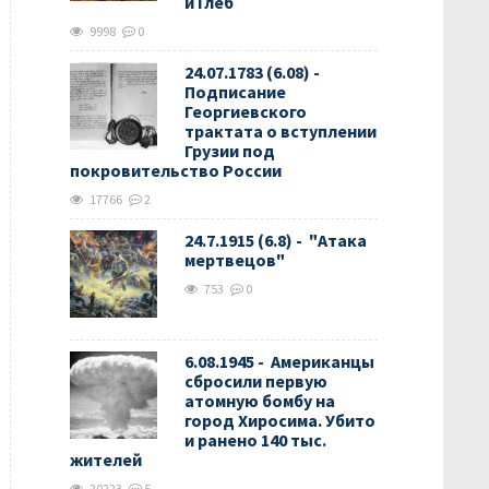
и Глеб
9998
0
24.07.1783 (6.08) -
Подписание
Георгиевского
трактата о вступлении
Грузии под
покровительство России
17766
2
24.7.1915 (6.8) - "Атака
мертвецов"
753
0
6.08.1945 - Американцы
сбросили первую
атомную бомбу на
город Хиросима. Убито
и ранено 140 тыс.
жителей
20223
5