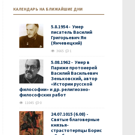
КАЛЕНДАРЬ НА БЛИЖАЙШИЕ ДНИ
5.8.1954 - Умер
писатель Василий
Григорьевич Ян
(Янчевецкий)
3665
1
5.08.1962 - Умер в
Париже протоиерей
Василий Васильевич
Зеньковский, автор
«Истории русской
философии» и др. религиозно-
философских работ
11045
0
24.07.1015 (6.08) -
Святые благоверные
князья-
страстотерпцы Борис