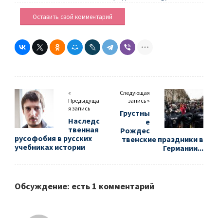
Оставить свой комментарий
«
Следующая
Предыдуща
запись »
я запись
Грустны
Наследс
е
твенная
Рождес
русофобия в русских
твенские праздники в
учебниках истории
Германии...
Обсуждение: есть 1 комментарий