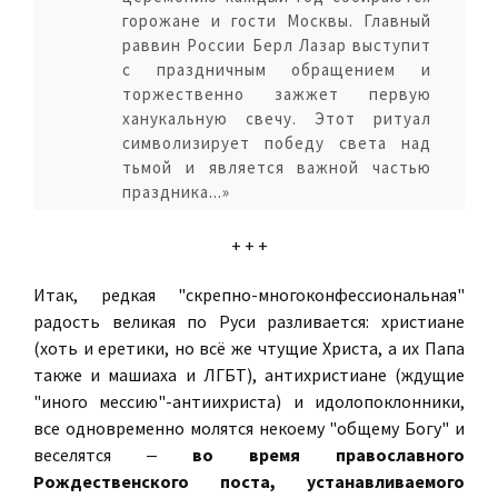
горожане и гости Москвы. Главный
раввин России Берл Лазар выступит
с праздничным обращением и
торжественно зажжет первую
ханукальную свечу. Этот ритуал
символизирует победу света над
тьмой и является важной частью
праздника...»
+ + +
Итак, редкая "скрепно-многоконфессиональная"
радость великая по Руси разливается: христиане
(хоть и еретики, но всё же чтущие Христа, а их Папа
также и машиаха и ЛГБТ), антихристиане (ждущие
"иного мессию"-антиихриста) и идолопоклонники,
все одновременно молятся некоему "общему Богу" и
веселятся ‒
во время православного
Рождественского поста, устанавливаемого