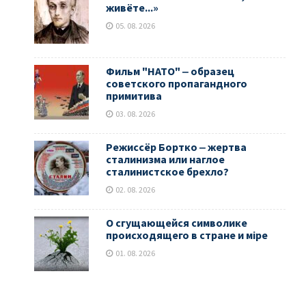
живёте...»
05. 08. 2026
Фильм "НАТО" ‒ образец
советского пропагандного
примитива
03. 08. 2026
Режиссёр Бортко ‒ жертва
сталинизма или наглое
сталинистское брехло?
02. 08. 2026
О сгущающейся символике
происходящего в стране и мiре
01. 08. 2026