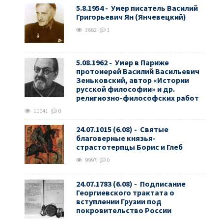
5.8.1954 - Умер писатель Василий
Григорьевич Ян (Янчевецкий)
3662
1
5.08.1962 - Умер в Париже
протоиерей Василий Васильевич
Зеньковский, автор «Истории
русской философии» и др.
религиозно-философских работ
11041
0
24.07.1015 (6.08) - Святые
благоверные князья-
страстотерпцы Борис и Глеб
9997
0
24.07.1783 (6.08) - Подписание
Георгиевского трактата о
вступлении Грузии под
покровительство России