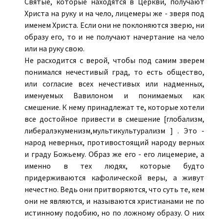
Святые, которые находятся в Церкви, получают
Христа на руку и на чело, лицемеры же - зверя под
именем Христа. Если они не поклоняются зверю, ни
образу его, то и не получают начертание на чело
или на руку свою.
Не расходится с верой, чтобы под самим зверем
понимался нечестивый град, то есть общество,
или согласие всех нечестивых или надменных,
именуемых Вавилоном и понимаемых как
смешение. К нему принадлежат те, которые хотели
все достойное привести в смешение [глобализм,
либералэкуменизм,мультикультурализм ] . Это -
народ неверных, противостоящий народу верных
и граду Божьему. Образ же его - его лицемерие, а
именно в тех людях, которые будто
придерживаются кафолической веры, а живут
нечестно. Ведь они притворяются, что суть те, кем
они не являются, и называются христианами не по
истинному подобию, но по ложному образу. О них