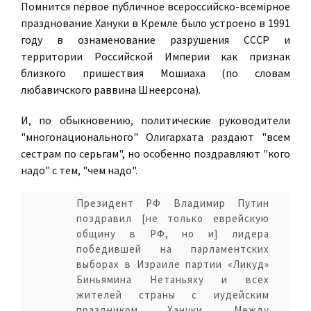
Помнится первое публичное всероссийско-всемiрное
празднование Хануки в Кремле было устроено в 1991
году в ознаменование разрушения СССР и
территории Российской Империи как признак
близкого пришествия Мошиаха (по словам
любавичского раввина Шнеерсона).
И, по обыкновению, политические руководители
"многонационального" Олигархата раздают "всем
сестрам по серьгам", но особенно поздравляют "кого
надо" с тем, "чем надо".
Президент РФ Владимир Путин
поздравил [не только еврейскую
общину в РФ, но и] лидера
победившей на парламентских
выборах в Израиле партии «Ликуд»
Биньямина Нетаньяху и всех
жителей страны с иудейским
праздником Хануки. Между