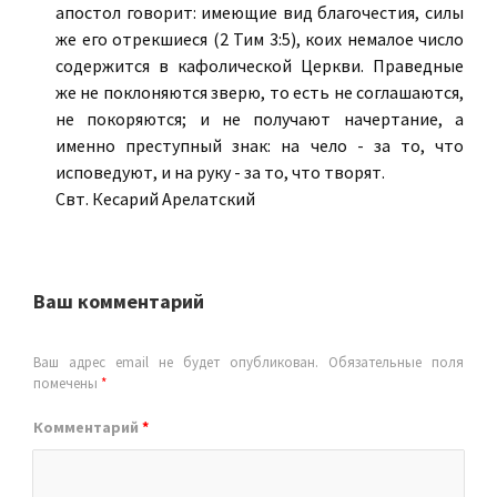
апостол говорит: имеющие вид благочестия, силы
же его отрекшиеся (2 Тим 3:5), коих немалое число
содержится в кафолической Церкви. Праведные
же не поклоняются зверю, то есть не соглашаются,
не покоряются; и не получают начертание, а
именно преступный знак: на чело - за то, что
исповедуют, и на руку - за то, что творят.
Свт. Кесарий Арелатский
Ваш комментарий
Ваш адрес email не будет опубликован.
Обязательные поля
помечены
*
Комментарий
*