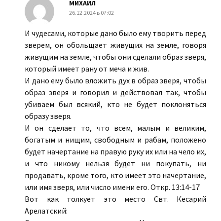
МИХАИЛ
26.12.2024 в 07:02
И чудесами, которые дано было ему творить перед
зверем, он обольщает живущих на земле, говоря
живущим на земле, чтобы они сделали образ зверя,
который имеет рану от меча и жив.
И дано ему было вложить дух в образ зверя, чтобы
образ зверя и говорил и действовал так, чтобы
убиваем был всякий, кто не будет поклоняться
образу зверя.
И он сделает то, что всем, малым и великим,
богатым и нищим, свободным и рабам, положено
будет начертание на правую руку их или на чело их,
и что никому нельзя будет ни покупать, ни
продавать, кроме того, кто имеет это начертание,
или имя зверя, или число имени его. Откр. 13:14-17
Вот как толкует это место Свт. Кесарий
Арелатский: