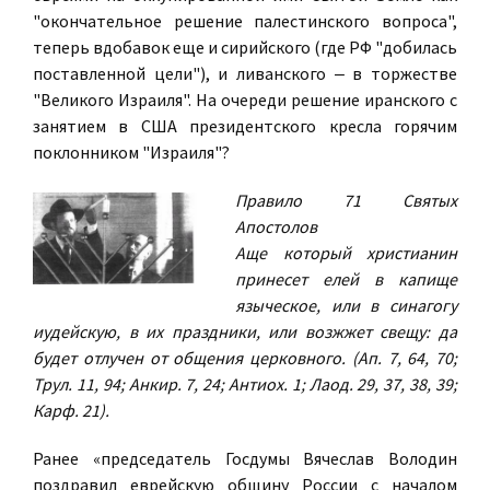
"окончательное решение палестинского вопроса",
теперь вдобавок еще и сирийского (где РФ "добилась
поставленной цели"), и ливанского ‒ в торжестве
"Великого Израиля". На очереди решение иранского с
занятием в США президентского кресла горячим
поклонником "Израиля"?
Правило 71 Святых
Апостолов
Аще который христианин
принесет елей в капище
языческое, или в синагогу
иудейскую, в их праздники, или возжжет свещу: да
будет отлучен от общения церковного.
(Ап. 7, 64, 70;
Трул. 11, 94; Анкир. 7, 24; Антиох. 1; Лаод. 29, 37, 38, 39;
Карф. 21).
Ранее «председатель Госдумы Вячеслав Володин
поздравил еврейскую общину России с началом