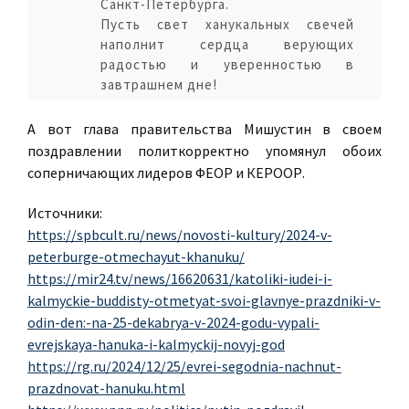
Санкт-Петербурга.
Пусть свет ханукальных свечей
наполнит сердца верующих
радостью и уверенностью в
завтрашнем дне!
А вот глава правительства Мишустин в своем
поздравлении политкорректно упомянул обоих
соперничающих лидеров ФЕОР и КЕРООР.
Источники:
https://spbcult.ru/news/novosti-kultury/2024-v-
peterburge-otmechayut-khanuku/
https://mir24.tv/news/16620631/katoliki-iudei-i-
kalmyckie-buddisty-otmetyat-svoi-glavnye-prazdniki-v-
odin-den:-na-25-dekabrya-v-2024-godu-vypali-
evrejskaya-hanuka-i-kalmyckij-novyj-god
https://rg.ru/2024/12/25/evrei-segodnia-nachnut-
prazdnovat-hanuku.html