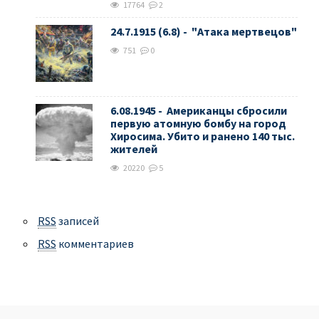
17764
2
24.7.1915 (6.8) - "Атака мертвецов"
751
0
6.08.1945 - Американцы сбросили
первую атомную бомбу на город
Хиросима. Убито и ранено 140 тыс.
жителей
20220
5
RSS
записей
RSS
комментариев