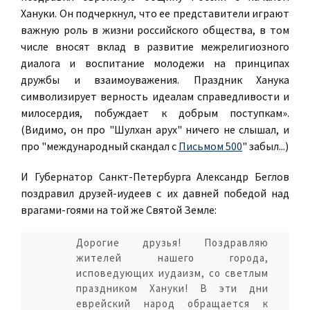
Хануки. Он подчеркнул, что ее представители играют
важную роль в жизни российского общества, в том
числе вносят вклад в развитие межрелигиозного
диалога и воспитание молодежи на принципах
дружбы и взаимоуважения. Праздник Ханука
символизирует верность идеалам справедливости и
милосердия, побуждает к добрым поступкам».
(Видимо, он про "Шулхан арух" ничего не слышал, и
про "международный скандал с
Письмом 500
" забыл...)
И Губернатор Санкт-Петербурга Александр Беглов
поздравил друзей-иудеев с их давней победой над
врагами-гоями на той же Святой Земле:
Дорогие друзья! Поздравляю
жителей нашего города,
исповедующих иудаизм, со светлым
праздником Хануки! В эти дни
еврейский народ обращается к