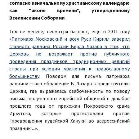
согласно изначальному христианскому календарю
как "иконе времени", утвержденному
Вселенскими Соборами
...
Тем не менеее, несмотря на пост, еще в 2011 году
«
Патриарх Московский и всея Руси Кирилл заверил
главного раввина России Берла Лазара в том, что
Церковь не возражает против публичного
проведения праздников традиционных религий
страны при условии уважения к православному
большинству
. Поводом для письма патриарха
раввину стало обращение Б. Лазара к предстоятелю
Церкви, где выражалась озабоченность по поводу
письма, полученного еврейской общиной в декабре
прошлого года от прихожан Покровского храма
Иркутска, которые протестовали против
"превращения иудейской Хануки во всероссийский
праздник"...».