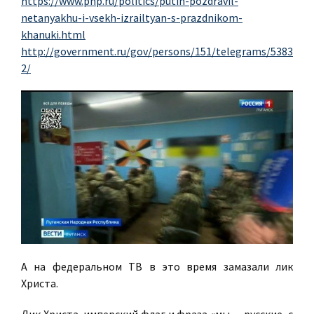
https://www.pnp.ru/politics/putin-pozdravil-
netanyakhu-i-vsekh-izrailtyan-s-prazdnikom-
khanuki.html
http://government.ru/gov/persons/151/telegrams/5383
2/
А на федеральном ТВ в это время замазали лик
Христа.
Лик Христа, имперский флаг и фраза «мы — русские, с