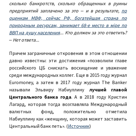
сколько банкротств, сколько обращенных в руины
предприятий заплачено за это ‒ и в результате,
по
оценкам МВФ, сейчас РФ, богатейшая страна по
природным ресурсам, занимает 68-е место в мiре по
ВВП на душу населения
... Кто должен за это ответить?
‒ Нет ответа...
Причем заграничные откровения в этом отношении
давно известны: эти достижения «позволили главе
российского ЦБ снискать восхищение и уважение
среди международных коллег. Еще в 2015 году журнал
Euromoney, а затем в 2017 году журнал The Banker
называли Эльвиру Набиуллину
лучшей главой
Центрального банка года
. А в 2018 году Кристин
Лагард, которая тогда возглавляла Международный
валютных фонд, положительно отметила
Набиуллину как «женщину, которая может заставить
Центральный банк петь». (
Источник
)