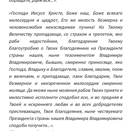
обращати, рцем вси...
».
«Господи Иисусе Христе, Боже наш, Боже всякаго
милосердия и щедрот, Его же милость безмерна и
человеколюбия неизследимая пучина! Ко Твоему
Величеству припадающе, со страхом и трепетом, яко
раби недостойнии, благодарение Твоему
благоутробию о Твоих благодеяниих на Президенте
страны нашея, ныне тезоименитом Владимире
Владимировиче, бывших, смиренно приносяще, яко
Господа, Владыку и Благодетеля, славим, хвалим, поем
и величаем, и припадающе, паки благодарим, Твое
безмерное и неизреченное милосердие смиренно
моляще. Да якоже ныне моления рабов Твоих прияти и
милостивно исполнити сподобил еси, и во предняя в
Твоей и искренняго любви и во всех добродетелях
преспевающих, Твоя благодеяния, ныне чествуемаго
Президента страны нашея Владимира Владимировича
сподоби получити...».