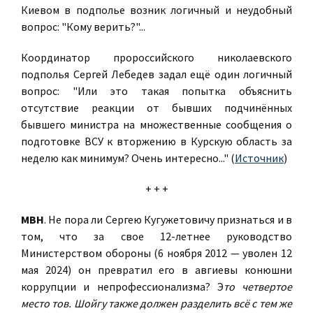
Киевом в подполье возник логичный и неудобный
вопрос: "Кому верить?"...
Координатор пророссийского николаевского
подполья Сергей Лебедев задал ещё один логичный
вопрос: "Или это такая попытка объяснить
отсутствие реакции от бывших подчинённых
бывшего министра на множественные сообщения о
подготовке ВСУ к вторжению в Курскую область за
неделю как минимум? Очень интересно..." (
Источник
)
+ + +
МВН
. Не пора ли Сергею Кугужетовичу признаться и в
том, что за свое 12-летнее руководство
Министерством обороны (6 ноября 2012 — уволен 12
мая 2024) он превратил его в авгиевы конюшни
коррупции и непрофессионализма? Э
то четвертое
место тов. Шойгу также должен разделить всё с тем же