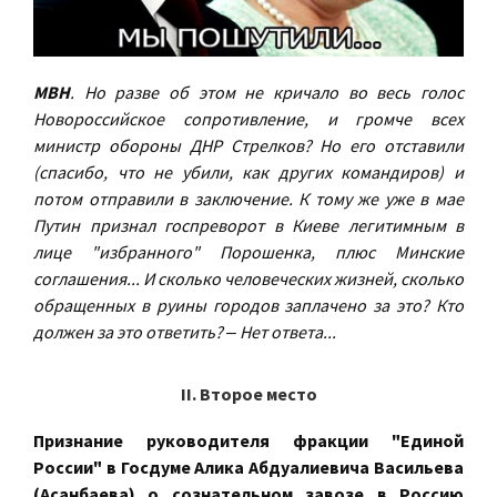
МВН
. Но разве об этом не кричало во весь голос
Новороссийское сопротивление, и громче всех
министр обороны ДНР Стрелков? Но его отставили
(спасибо, что не убили, как других командиров) и
потом отправили в заключение. К тому же уже в мае
Путин признал госпреворот в Киеве легитимным в
лице "избранного" Порошенка, плюс Минские
соглашения... И сколько человеческих жизней, сколько
обращенных в руины городов заплачено за это? Кто
должен за это ответить? ‒ Нет ответа...
II. Второе место
Признание руководителя фракции "Единой
России" в Госдуме Алика Абдуалиевича Васильева
(Асанбаева) о сознательном завозе в Россию