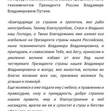
тезоименитом Президенте России Владимире
Владимировиче Путине:
«Благодаряще со страхом и трепетом, яко раби
непотребнии, Твоему благоутробию, Спасе и Владыко
наш Господи, о Твоих благодеяниих яже излиял еси
изобильно на Президента страны нашея Российския,
ныне тезоименитаго Владимира Владимировича, и
припадаем, и славословие Тебе, яко Богу, приносим и
умиленно вопием: избави от всех бед ныне
чествуемаго Президента страны нашея Владимира
Владимировича и всегда, яко милостив, исполни во
благих желание всех нас, прилежно молимся Ти,
услыши и помилуй.
Еще молимся о еже подати ему с небесе, к правлению и
правосудию, силу и премудрость, добре страною
нашею правити, мир и благоустроение в ней
насаждати, врагов же ея и супостат в страх и бегство