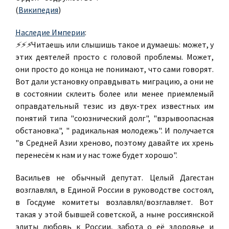
(
Википедия
)
Наследие Империи
:
⚡
⚡
⚡
Читаешь или слышишь такое и думаешь: может, у
этих деятелей просто с головой проблемы. Может,
они просто до конца не понимают, что сами говорят.
Вот дали установку оправдывать миграцию, а они не
в состоянии склеить более или менее приемлемый
оправдательный тезис из двух-трех известных им
понятий типа "союзнический долг", "взрывоопасная
обстановка", " радикальная молодежь". И получается
"в Средней Азии хреново, поэтому давайте их хрень
перенесём к нам и у нас тоже будет хорошо".
Васильев не обычный депутат. Целый Дагестан
возглавлял, в Единой России в руководстве состоял,
в Госдуме комитеты возлавлял/возглавляет. Вот
такая у этой бывшей советской, а ныне россиянской
элиты любовь к России, забота о её здоровье и