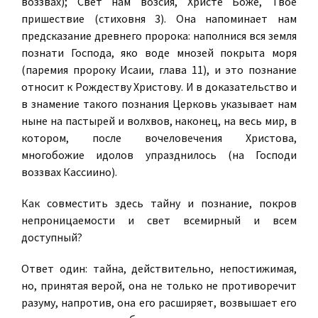
воззвах); Свет нам возсия, Христе Боже, Твое
пришествие (стиховня 3). Она напоминает нам
предсказание древнего пророка: наполнися вся земля
познати Господа, яко воде мнозей покрыта моря
(паремия пророку Исаии, глава 11), и это познание
относит к Рождеству Христову. И в доказательство и
в знамение такого познания Церковь указывает нам
ныне на пастырей и волхвов, наконец, на весь мир, в
котором, после вочеловечения Христова,
многобожие идолов упразднилось (на Господи
воззвах Кассиино).
Как совместить здесь тайну и познание, покров
непроницаемости и свет всемирный и всем
доступный?
Ответ один: тайна, действительно, непостижимая,
но, принятая верой, она не только не противоречит
разуму, напротив, она его расширяет, возвышает его