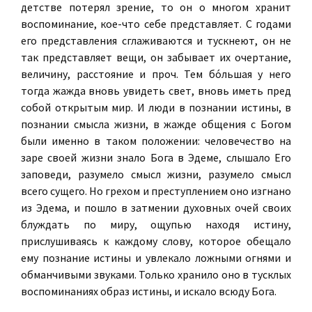
детстве потерял зрение, то он о многом хранит
воспоминание, кое-что себе представляет. С годами
его представления сглаживаются и тускнеют, он не
так представляет вещи, он забывает их очертание,
величину, расстояние и проч. Тем бо́льшая у него
тогда жажда вновь увидеть свет, вновь иметь пред
собой открытым мир. И люди в познании истины, в
познании смысла жизни, в жажде общения с Богом
были именно в таком положении: человечество на
заре своей жизни знало Бога в Эдеме, слышало Его
заповеди, разумело смысл жизни, разумело смысл
всего сущего. Но грехом и преступлением оно изгнано
из Эдема, и пошло в затмении духовных очей своих
блуждать по миру, ощупью находя истину,
прислушиваясь к каждому слову, которое обещало
ему познание истины и увлекало ложными огнями и
обманчивыми звуками. Только хранило оно в тусклых
воспоминаниях образ истины, и искало всюду Бога.