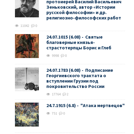
протоиерей Василий Васильевич
Зеньковский, автор «Истории
русской философии» и др.
религиозно-философских работ
11042
0
24.07.1015 (6.08) - Святые
благоверные князья-
страстотерпцы Борис и Глеб
9998
0
24.07.1783 (6.08) - Подписание
Георгиевского трактата о
вступлении Грузии под
покровительство России
17764
2
24.7.1915 (6.8) - "Атака мертвецов"
751
0