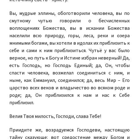
Вы, мудрые эллины, обоготворили человека, вы по
смутному чутью говорили о бесчисленных
воплощениях Божества, вы в искании Божества
населили всю природу, горы, леса, реки и озера
мнимыми богами, вы хотели в идолах их приблизить к
себе и сами к ним приблизиться. Чутьё у вас было
верное, но путь к Богу и Истине избран неверный! Да,
есть Господь, но Господь Единый; да, Он, чтобы
спасти человека, возжелал соединиться с ним, и
ныне, как Еммануил, соединился; да, весь Мир – Его
царство всех веков и владычество во всяком роде и
роде; да, Он приблизился к нам и нас к Себе
приблизил.
Велия Твоя милость, Господи, слава Тебе!
Приидите же, возрадуемся Господеви, настоящую
тайну сказующе: вот средостение между Богом и