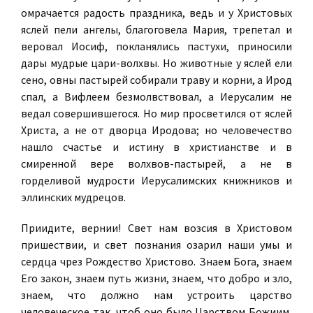
омрачается радость праздника, ведь и у Христовых
яслей пели ангелы, благоговела Мария, трепетал и
веровал Иосиф, покланялись пастухи, приносили
дары мудрые цари-волхвы. Но животные у яслей ели
сено, овны пастырей собирали траву и корни, а Ирод
спал, а Вифлеем безмолвствовал, a Иерусалим не
ведал совершившегося. Но мир просветился от яслей
Христа, а не от дворца Иродова; но человечество
нашло счастье и истину в христианстве и в
смиренной вере волхвов-пастырей, а не в
горделивой мудрости Иерусалимских книжников и
эллинских мудрецов.
Приидите, вернии! Свет нам возсия в Христовом
пришествии, и свет познания озарил наши умы и
сердца чрез Рождество Христово. Знаем Бога, знаем
Его закон, знаем путь жизни, знаем, что добро и зло,
знаем, что должно нам устроить царство
человеческое так, чтоб оно было Царством Божиим,