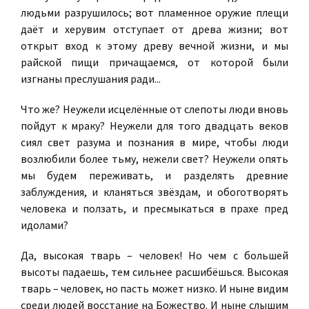
людьми разрушилось; вот пламенное оружие плещи
даёт и херувим отступает от древа жизни; вот
открыт вход к этому древу вечной жизни, и мы
райской пищи причащаемся, от которой были
изгнаны преслушания ради...
Что же? Неужели исцелённые от слепоты люди вновь
пойдут к мраку? Неужели для того двадцать веков
сиял свет разума и познания в мире, чтобы люди
возлюбили более тьму, нежели свет? Неужели опять
мы будем переживать, и разделять древние
заблуждения, и кланяться звёздам, и обоготворять
человека и ползать, и пресмыкаться в прахе пред
идолами?
Да, высокая тварь – человек! Но чем с большей
высоты падаешь, тем сильнее расшибёшься. Высокая
тварь – человек, но пасть может низко. И ныне видим
среди людей восстание на Божество. И ныне слышим