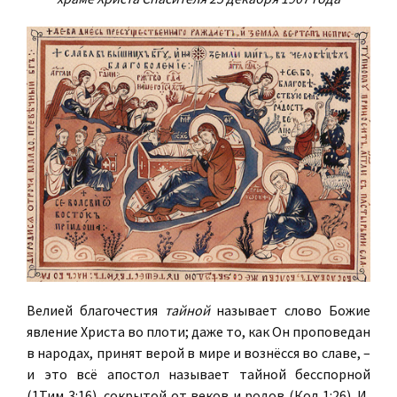
Велией благочестия
тайной
называет слово Божие
явление Христа во плоти; даже то, как Он проповедан
в народах, принят верой в мире и вознёсся во славе, –
и это всё апостол называет тайной бесспорной
(1Тим. 3:16), сокрытой от веков и родов (Кол. 1:26). И,