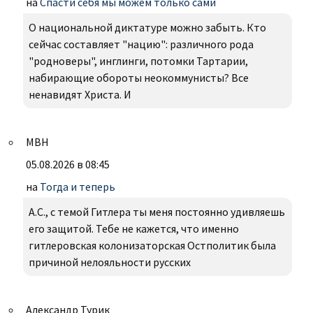
на
Спасти себя мы можем только сами
О национальной диктатуре можно забыть. Кто
сейчас составляет "нацию": различного рода
"родноверы", инглинги, потомки Тартарии,
набирающие обороты неокоммунисты? Все
ненавидят Христа. И
МВН
05.08.2026 в 08:45
на
Тогда и теперь
А.С., с темой Гитлера ты меня постоянно удивляешь
его защитой. Тебе не кажется, что именно
гитлеровская колонизаторская Остполитик была
причиной нелояльности русских
Александр Турик