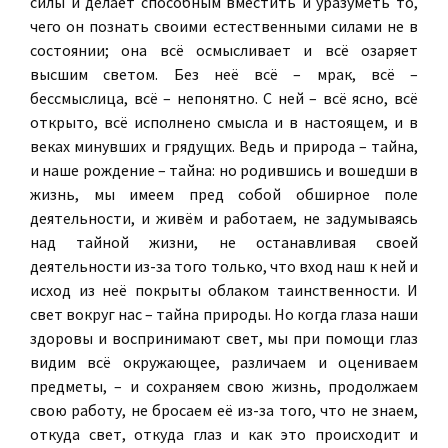
силы и делает способным вместить и уразуметь то,
чего он познать своими естественными силами не в
состоянии; она всё осмысливает и всё озаряет
высшим светом. Без неё всё – мрак, всё –
бессмыслица, всё – непонятно. С ней – всё ясно, всё
открыто, всё исполнено смысла и в настоящем, и в
веках минувших и грядущих. Ведь и природа – тайна,
и наше рождение – тайна: но родившись и вошедши в
жизнь, мы имеем пред собой обширное поле
деятельности, и живём и работаем, не задумываясь
над тайной жизни, не останавливая своей
деятельности из-за того только, что вход наш к ней и
исход из неё покрыты облаком таинственности. И
свет вокруг нас – тайна природы. Но когда глаза наши
здоровы и воспринимают свет, мы при помощи глаз
видим всё окружающее, различаем и оцениваем
предметы, – и сохраняем свою жизнь, продолжаем
свою работу, не бросаем её из-за того, что не знаем,
откуда свет, откуда глаз и как это происходит и