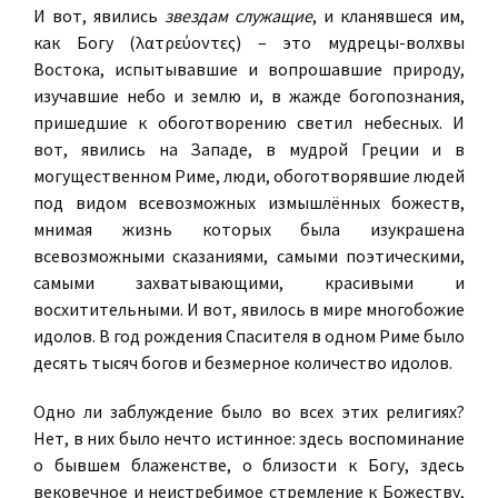
И вот, явились
звездам служащие
, и кланявшеся им,
как Богу (λατρεύοντες) – это мудрецы-волхвы
Востока, испытывавшие и вопрошавшие природу,
изучавшие небо и землю и, в жажде богопознания,
пришедшие к обоготворению светил небесных. И
вот, явились на Западе, в мудрой Греции и в
могущественном Риме, люди, обоготворявшие людей
под видом всевозможных измышлённых божеств,
мнимая жизнь которых была изукрашена
всевозможными сказаниями, самыми поэтическими,
самыми захватывающими, красивыми и
восхитительными. И вот, явилось в мире многобожие
идолов. В год рождения Спасителя в одном Риме было
десять тысяч богов и безмерное количество идолов.
Одно ли заблуждение было во всех этих религиях?
Нет, в них было нечто истинное: здесь воспоминание
о бывшем блаженстве, о близости к Богу, здесь
вековечное и неистребимое стремление к Божеству,