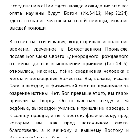
к соединению с Ним, здесь жажда и ожидание, что все
опять научены будут Богом (Ис. 54:13; Иер. 31:34);
здесь сознание человеком своей немощи, искание
высшей помощи.
В ответ на эти искания, когда пришло исполнение
времени, уреченное в Божественном Промысле,
послал Бог Сына Своего Единородного, рождаемого
от жены, да вси всыновление приимем (Гал. 4:4–5);
открылась, наконец, тайна соединения человека с
Богом и воплощения Божества. Вы, волхвы, искали
Бога в звёздах, и физический свет их принимали за
озарение истины. Нет, Бог превыше этого, вы тварь
приняли за Творца. Он послал вам звезду и, ей
ведо́мые, вы звездой учились и пришли не к звезде, а
к солнцу правды, и не к востоку физическому, пред
которым вы, как пред источником света,
благоговели, а к вечному и вышнему Востоку и
Источнику Света – Христу.