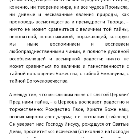
конечно, ни творение мира, ни все чудеса Промысла,
ни дивные и несказанные явления природы, как
проповедь всемогущества и премудрости Творца, –
ничто не может сравниться с величием той тайны,
непонятной, непостижимой, поражающей, которую
мы ныне воспоминаем и воспеваем
любопразднественными чинми, в полноте духовной
всеобъемлющей и всемирной радости: ничто не
может сравниться по величию и таинственности с
тайной воплощения Божества, с тайной Еммануила, с
тайной Богочеловечества.
А между тем, что мы слышим ныне от святой Церкви?
Пред нами тайна, – а Церковь воспевает радостно и
торжественно: Рождество Твое, Христе Боже наш,
возсия мирови
свет разума
, т.е. познания (τνώσεος).
Он уверяет нас: Господу Иисусу, рождшуся от Святые
Девы, просветиться всяческая (стиховня 2 на Господи