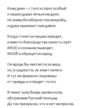
Кому дано – с того и спрос особый:
о наших душах печься им дано.
Но живы богоборчества микробы,
и души заражают нам давно.
Когда столетье нацию изводят,
и вместо благородства низость прёт.
ИНОЕ и сознание выводят,
ИНОЙ и образуется народ.
Он вроде бы хватается за веру,
но, в сущности, не знает ничего.
И тут же фарисеи-лицемеры
от правды и отводят-то его.
И лижут руку банде кровососов,
обслуживая Русский геноцид.
Да так прекрасно, что и нет вопросов,