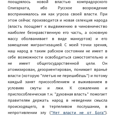
поощрялось новой властью компрадорского
Олигархата, ибо Русское возрождение
воспринималось им как угроза своей власти. При
этом сейчас производится и новая селекция народа
(власть поощряет к выдвижению в чиновничество
наиболее безнравственную его часть, а основную
массу оболванивает в виде манкуртов) и его
замещение мигрантизацией. С моей точки зрения,
наш народ в таким рабском состоянии не имеет в
себе возможности освободиться самостоятельно и
не имеет общегосударственной цели. Он
атомизирован, дезориентирован, понимает враньё
власти (которую "плетью не перешибёшь") и потому
каждый занят присособлением и выживанием в
условиях смуты и лжи. К сожалению и
приспособленческая т.н. "духовная власть" помогает
правителям держать народ в неведении смысла
происходящего, в терпеливом послушании, в
непротивлении злу (
"Нет власти не от Бога"
).