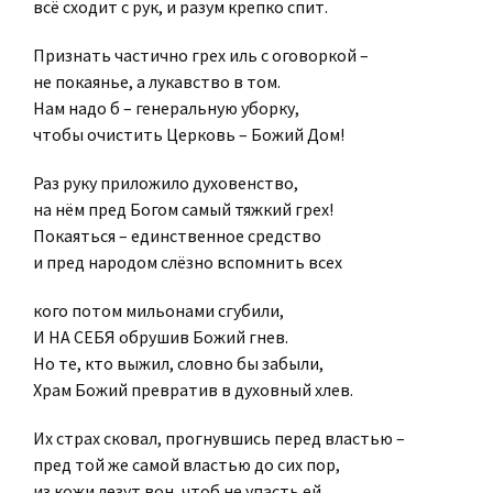
всё сходит с рук, и разум крепко спит.
Признать частично грех иль с оговоркой –
не покаянье, а лукавство в том.
Нам надо б – генеральную уборку,
чтобы очистить Церковь – Божий Дом!
Раз руку приложило духовенство,
на нём пред Богом самый тяжкий грех!
Покаяться – единственное средство
и пред народом слёзно вспомнить всех
кого потом мильонами сгубили,
И НА СЕБЯ обрушив Божий гнев.
Но те, кто выжил, словно бы забыли,
Храм Божий превратив в духовный хлев.
Их страх сковал, прогнувшись перед властью –
пред той же самой властью до сих пор,
из кожи лезут вон, чтоб не упасть ей,