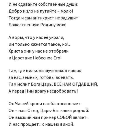
И не сдавайте собственные души:
Добро и зло не путайте – молю!
Тогда и сам антихрист не задушит
Божественную Родину мою!
А воры, что у нас её украли,
им только кажется такое, но!..
Христа они у нас не отобрали
и Царствие Небесное Его!
Там, где мильоны мучеников наших
за нас, земных, готовы воевать.
Там молит Бога Царь, ВСЁ НАМ ОТДАВШИЙ.
А перед Ним врагу несдобровать!
Он Чашей крови нас благословляет.
Он – наш Отец, Царь-Батюшка родной.
Он высший нам пример СОБОЙ являет.
И нас прощает... с нашею виной.