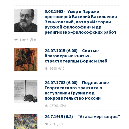
5.08.1962 - Умер в Париже
протоиерей Василий Васильевич
Зеньковский, автор «Истории
русской философии» и др.
религиозно-философских работ
11045
0
24.07.1015 (6.08) - Святые
благоверные князья-
страстотерпцы Борис и Глеб
9998
0
24.07.1783 (6.08) - Подписание
Георгиевского трактата о
вступлении Грузии под
покровительство России
17766
2
24.7.1915 (6.8) - "Атака мертвецов"
753
0