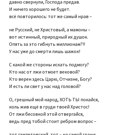
давно свернули, Господа предав.
И ничего хорошего не будет.
всё повторилось: тот же самый нрав –
не Русский, не Христовый, а мамоны –
вот истинный, природный их душок.
Опять за это гибнуть миллионам?!!
У нас уже до смерти лишь шажок!
С какой же стороны искать подмогу?
Кто нас от лжи отмоет вековой?
Кто верен здесь Царю, Отчизне, Богу?
И есть ли свет у нас над головой?
О, грешный мой народ, ХОТЬ ТЫ покайся,
коль жив ещё в груди твоей Христос!
От лжи бесовкой этой отвергайся,
ведь пред тобой стоит ребром вопрос –
тот гамлетовский, тот – на самой грани: