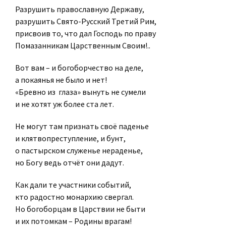
Разрушить православную Державу,
разрушить Свято-Русский Третий Рим,
присвоив то, что дал Господь по праву
Помазанникам Царственным Своим!..
Вот вам – и богоборчество на деле,
а покаянья не было и нет!
«Бревно из глаза» вынуть не сумели
и не хотят уж более ста лет.
Не могут там признать своё паденье
и клятвопреступление, и бунт,
о пастырском служенье нераденье,
но Богу ведь отчёт они дадут.
Как дали те участники событий,
кто радостно монархию свергал.
Но богоборцам в Царствии не быти
и их потомкам – Родины врагам!