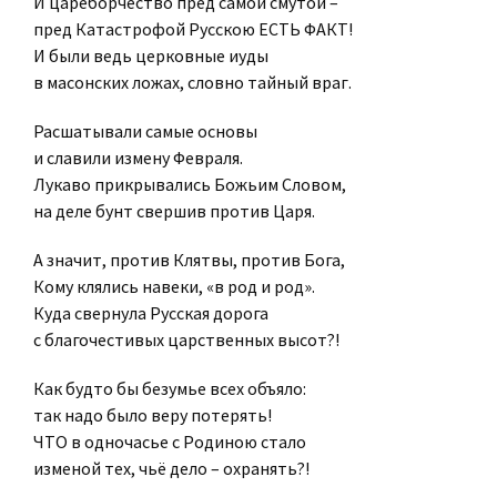
И цареборчество пред самой смутой –
пред Катастрофой Русскою ЕСТЬ ФАКТ!
И были ведь церковные иуды
в масонских ложах, словно тайный враг.
Расшатывали самые основы
и славили измену Февраля.
Лукаво прикрывались Божьим Словом,
на деле бунт свершив против Царя.
А значит, против Клятвы, против Бога,
Кому клялись навеки, «в род и род».
Куда свернула Русская дорога
с благочестивых царственных высот?!
Как будто бы безумье всех объяло:
так надо было веру потерять!
ЧТО в одночасье с Родиною стало
изменой тех, чьё дело – охранять?!