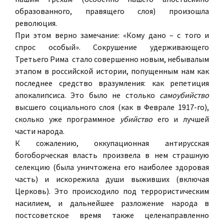
образованного, правящего слоя) произошла
революция.
При этом верно замечание: «Кому дано – с того и
спрос особый». Сокрушение удерживающего
Третьего Рима стало совершенно новым, небывалым
этапом в российской истории, попущенным нам как
последнее средство вразумления: как репетиция
апокалипсиса. Это было не столько
самоубийство
высшего социального слоя (как в Феврале 1917-го),
сколько уже программное
убийство
его и лучшей
части народа.
К сожалению, оккупационная антирусская
богоборческая власть произвела в нем страшную
селекцию (была уничтожена его наиболее здоровая
часть) и искорежила души выживших (включая
Церковь). Это происходило под террористическим
насилием, и дальнейшее разложение народа в
постсоветское время также целенаправленно