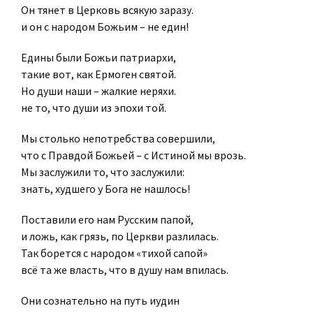
Он тянет в Церковь всякую заразу.
и он с народом Божьим – не един!
Едины были Божьи патриархи,
такие вот, как Ермоген святой.
Но души наши – жалкие неряхи.
не то, что души из эпохи той.
Мы столько непотребства совершили,
что с Правдой Божьей – с Истиной мы врозь.
Мы заслужили то, что заслужили:
знать, худшего у Бога не нашлось!
Поставили его нам Русским папой,
и ложь, как грязь, по Церкви разлилась.
Так борется с народом «тихой сапой»
всё та же власть, что в душу нам впилась.
Они сознательно на путь иудин