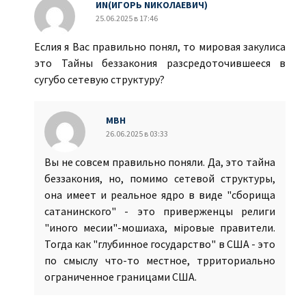
ИN(ИГОРЬ NИКОЛАЕВИЧ)
25.06.2025 в 17:46
Еслия я Вас правильно понял, то мировая закулиса
это Тайны беззакония разсредоточившееся в
сугубо сетевую структуру?
МВН
26.06.2025 в 03:33
Вы не совсем правильно поняли. Да, это тайна
беззакония, но, помимо сетевой структуры,
она имеет и реальное ядро в виде "сборища
сатанинского" - это приверженцы религи
"иного месии"-мошиаха, мiровые правители.
Тогда как "глубинное государство" в США - это
по смыслу что-то местное, трриториально
ограниченное границами США.