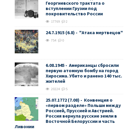
Георгиевского трактата о
вступлении Грузии под
покровительство России
17769
2
24.7.1915 (6.8) - "Атака мертвецов"
754
0
6.08.1945 - Американцы сбросили
первую атомную бомбу на город
Хиросима. Убито и ранено 140 тыс.
жителей
20224
5
25.07.1772 (7.08) - Конвенция о
«первом разделе» Польши между
Россией, Пруссией и Австрией.
Россия вернула русские земли в
Восточной Белоруссии и часть
Ливонии