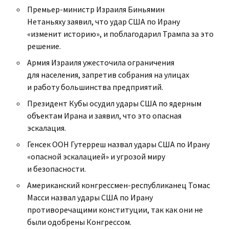
Премьер-министр Израиля Биньямин
Нетаньяху заявил, что удар США по Ирану
«изменит историю», и поблагодарил Трампа за это
решение.
Армия Израиля ужесточила ограничения
для населения, запретив собрания на улицах
и работу большинства предприятий.
Президент Кубы осудил удары США по ядерным
объектам Ирана и заявил, что это опасная
эскалация.
Генсек ООН Гутерреш назвал удары США по Ирану
«опасной эскалацией» и угрозой миру
и безопасности.
Американский конгрессмен-республиканец Томас
Масси назвал удары США по Ирану
противоречащими конституции, так как они не
были одобрены Конгрессом.