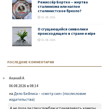
Режиссёр Бортко ‒ жертва
сталинизма или наглое
сталинистское брехло?
02. 08. 2026
О сгущающейся символике
происходящего в стране и мiре
01. 08. 2026
ПОСЛЕДНИЕ КОММЕНТАРИИ
Акакий А
06.08.2026 в 08:14
на
Дело Бейлиса – «смотр сил» (послесловие
издательства)
А не пора ли спецслужбам устанавливать камеры