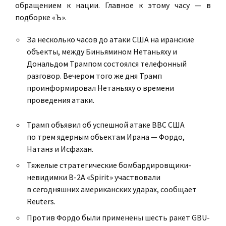
обращением к нации. Главное к этому часу — в
подборке «Ъ».
За несколько часов до атаки США на иранские
объекты, между Биньямином Нетаньяху и
Дональдом Трампом состоялся телефонный
разговор. Вечером того же дня Трамп
проинформировал Нетаньяху о времени
проведения атаки.
Трамп объявил об успешной атаке ВВС США
по трем ядерным объектам Ирана — Фордо,
Натанз и Исфахан.
Тяжелые стратегические бомбардировщики-
невидимки B-2A «Spirit» участвовали
в сегодняшних американских ударах, сообщает
Reuters.
Против Фордо были применены шесть ракет GBU-