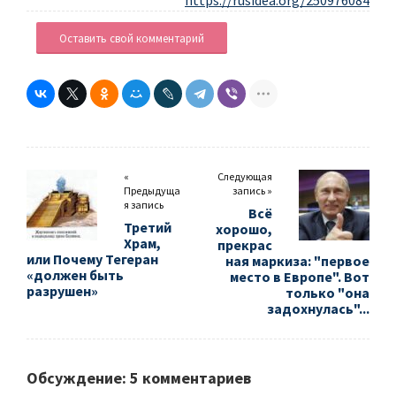
https://rusidea.org/250976084
Оставить свой комментарий
«
Следующая
Предыдуща
запись »
я запись
Всё
Третий
хорошо,
Храм,
прекрас
или Почему Тегеран
ная маркиза: "первое
«должен быть
место в Европе". Вот
разрушен»
только "она
задохнулась"...
Обсуждение: 5 комментариев