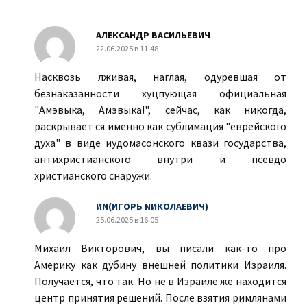
АЛЕКСАНДР ВАСИЛЬЕВИЧ
22.06.2025 в 11:48
Насквозь лживая, наглая, одуревшая от
безнаказанности хуцпующая официальная
"Амэвыка, Амэвыка!", сейчас, как никогда,
раскрывает ся именно как сублимация "еврейского
духа" в виде иудомасонского квази государства,
антихристианского внутри и псевдо
христианского снаружи.
ИN(ИГОРЬ NИКОЛАЕВИЧ)
25.06.2025 в 16:05
Михаил Викторович, вы писали как-то про
Америку как дубину внешней политики Израиля.
Получается, что так. Но не в Израиле же находится
центр принятия решений. После взятия римлянами