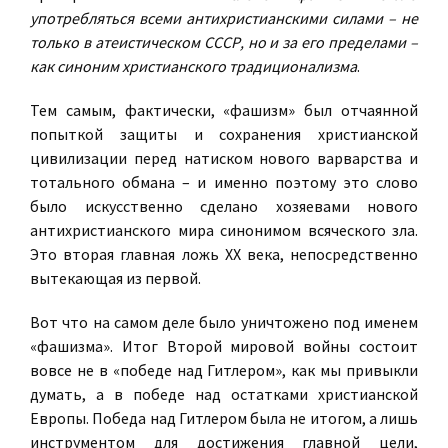
употребляться всеми антихристианскими силами – не
только в атеистическом СССР, но и за его пределами –
как синоним христианского традиционализма
.
Тем самым, фактически, «фашизм» был отчаянной
попыткой защиты и сохранения христианской
цивилизации перед натиском нового варварства и
тотального обмана – и именно поэтому это слово
было искусственно сделано хозяевами нового
антихристианского мира синонимом всяческого зла.
Это вторая главная ложь ХХ века, непосредственно
вытекающая из первой.
Вот что на самом деле было уничтожено под именем
«фашизма». Итог Второй мировой войны состоит
вовсе не в «победе над Гитлером», как мы привыкли
думать, а в победе над остатками христианской
Европы. Победа над Гитлером была не итогом, а лишь
инструментом для достижения главной цели,