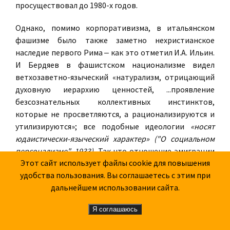
просуществовал до 1980-х годов.
Однако, помимо корпоративизма, в итальянском
фашизме было также заметно нехристианское
наследие первого Рима ‒ как это отметил И.А. Ильин.
И Бердяев в фашистском национализме видел
ветхозаветно-языческий «натурализм, отрицающий
духовную иерархию ценностей, ...проявление
безсознательных коллективных инстинктов,
которые не просветляются, а рационализируются и
утилизируются»; все подобные идеологии
«носят
юдаистически-языческий характер» ("О социальном
персонализме", 1933).
Так что отношение эмиграции
Этот сайт использует файлы cookie для повышения
к фашизму стало более разборчивым с отделением
удобства пользования. Вы соглашаетесь с этим при
зерен от плевел.
дальнейшем использовании сайта.
Поэтому слово "фашизм", он весьма разнообразный в
своих исторических проявлениях, следует
Я соглашаюсь
использовать точно и грамотно, а не в виде