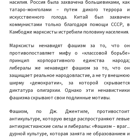
насилия. Россия была захвачена большевиками, как
татаро-монголами – путем дикого террора и
искусственного голода. Китай был захвачен
коммунистами только благодаря помощи СССР, в
Камбодже марксисты истребили половину населения.
Марксисты ненавидят фашизм за то, что он
противопоставляет мифу о «классовой борьбе»
принцип корпоративного единства народа;
либералы же ненавидят фашизм за то, что он
защищает реальное народовластие, а не ту внешнюю
ширму «демократии», за которой скрывается
диктатура олигархии. Однако эти ненавистники
фашизма скрывают свои подлинные мотивы.
Фашизм, по Дж. Джентиле, противостоит
антикультуре, которую везде распространяют левые
антихристианские силы и либералы: «Фашизм – враг...
дурной культуре, которая занята не образованием и