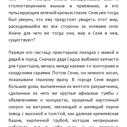
столпотворением языков в приемнике, в его
пульсирующем зеленой кровью глазке. Сеня уже тогда
был уверен, что ему предстоит увидеть этот мир,
расходившийся во все стороны за холмами села.
Иначе для чего же тогда они, мир и Сеня в нем,
существуют?
Первую его частицу приоткрыла поездка с мамой и
дядей в город. Сначала дядя Сидор выбивал запчасти
для тракторов, мечась между какими-то конторами и
складскими сараями. Потом Сеню, он немного косил,
показывали глазному врачу. В городе Сеня видел
большие дома, выпиленные из желтого ракушечника,
сделанные из него же круглые афишные тумбы с
объявлениями о концертах, крашеный картонный
окорок на витрине, лязгающий и шипящий паром
завод с высокой и толстой, как далекая кремлевская
башня, кирпичной трубой, которая непрерывно