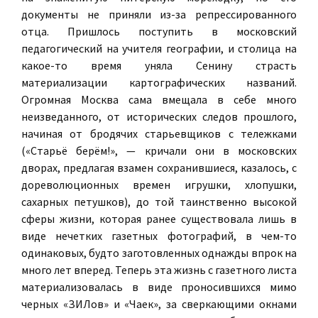
документы не приняли из-за репрессированного
отца. Пришлось поступить в московский
педагогический на учителя географии, и столица на
какое-то время уняла Сенину страсть
материализации картографических названий.
Огромная Москва сама вмещала в себе много
неизведанного, от исторических следов прошлого,
начиная от бродячих старьевщиков с тележками
(«Старьё берём!», — кричали они в московских
дворах, предлагая взамен сохранившиеся, казалось, с
дореволюционных времен игрушки, хлопушки,
сахарных петушков), до той таинственно высокой
сферы жизни, которая ранее существовала лишь в
виде нечетких газетных фотографий, в чем-то
одинаковых, будто заготовленных однажды впрок на
много лет вперед. Теперь эта жизнь с газетного листа
материализовалась в виде проносившихся мимо
черных «ЗИЛов» и «Чаек», за сверкающими окнами