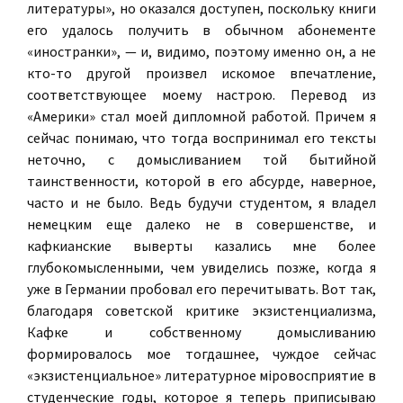
литературы», но оказался доступен, поскольку книги
его удалось получить в обычном абонементе
«иностранки», — и, видимо, поэтому именно он, а не
кто-то другой произвел искомое впечатление,
соответствующее моему настрою. Перевод из
«Америки» стал моей дипломной работой. Причем я
сейчас понимаю, что тогда воспринимал его тексты
неточно, с домысливанием той бытийной
таинственности, которой в его абсурде, наверное,
часто и не было. Ведь будучи студентом, я владел
немецким еще далеко не в совершенстве, и
кафкианские выверты казались мне более
глубокомысленными, чем увиделись позже, когда я
уже в Германии пробовал его перечитывать. Вот так,
благодаря советской критике экзистенциализма,
Кафке и собственному домысливанию
формировалось мое тогдашнее, чуждое сейчас
«экзистенциальное» литературное мiровосприятие в
студенческие годы, которое я теперь приписываю