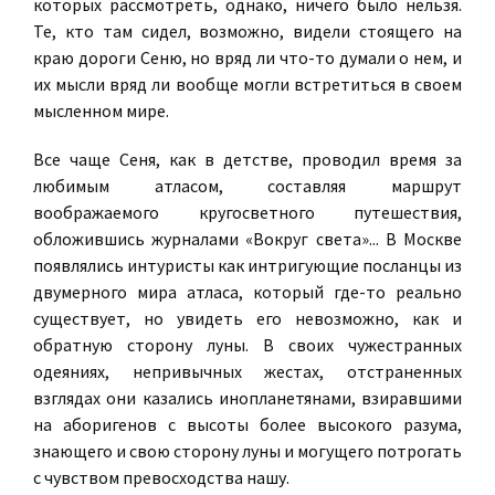
которых рассмотреть, однако, ничего было нельзя.
Те, кто там сидел, возможно, видели стоящего на
краю дороги Сеню, но вряд ли что-то думали о нем, и
их мысли вряд ли вообще могли встретиться в своем
мысленном мире.
Все чаще Сеня, как в детстве, проводил время за
любимым атласом, составляя маршрут
воображаемого кругосветного путешествия,
обложившись журналами «Вокруг света»... В Москве
появлялись интуристы как интригующие посланцы из
двумерного мира атласа, который где-то реально
существует, но увидеть его невозможно, как и
обратную сторону луны. В своих чужестранных
одеяниях, непривычных жестах, отстраненных
взглядах они казались инопланетянами, взиравшими
на аборигенов с высоты более высокого разума,
знающего и свою сторону луны и могущего потрогать
с чувством превосходства нашу.