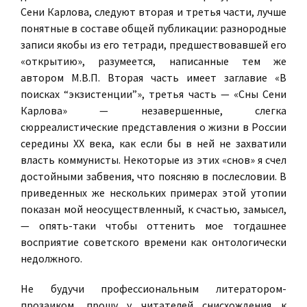
Сени Карлова, следуют вторая и третья части, лучше
понятные в составе общей публикации: разнородные
записи якобы из его тетради, предшествовавшей его
«открытию», разумеется, написанные тем же
автором М.В.П. Вторая часть имеет заглавие «В
поисках “экзистенции”», третья часть — «Сны Сени
Карлова» — незавершенные, слегка
сюрреалистические представления о жизни в России
середины ХХ века, как если бы в ней не захватили
власть коммунисты. Некоторые из этих «снов» я счел
достойными забвения, что поясняю в послесловии. В
приведенных же нескольких примерах этой утопии
показан мой неосуществленный, к счастью, замысел,
— опять-таки чтобы оттенить мое тогдашнее
восприятие советского времени как онтологически
недолжного.
Не будучи профессиональным литератором-
прозаиком, прошу у читателей снисхождения к