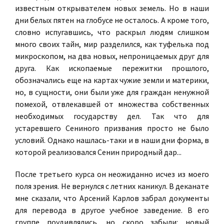
известным открывателем новых земель. Но в наши
дни белых пятен на глобусе не осталось. А кроме того,
словно испугавшись, что раскрыл людям слишком
много своих тайн, мир разделился, как туфелька под
микроскопом, на два новых, непроницаемых друг для
друга. Как ископаемые пережитки прошлого,
обозначались еще на картах чужие земли и материки,
но, в сущности, они были уже для граждан ненужной
помехой, отвлекавшей от множества собственных
необходимых государству дел. Так что для
устаревшего Сениного призвания просто не было
условий. Однако нашлась-таки и в наши дни форма, в
которой реализовался Сенин природный дар...
После третьего курса он неожиданно исчез из моего
поля зрения. Не вернулся с летних каникул. В деканате
мне сказали, что Арсений Карлов забрал документы
для перевода в другое учебное заведение. В его
группе поудивлялись, но скоро забыли: новый