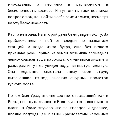
мироздания, а песчинка в распахнутом в
бесконечность космосе. И тут опять-таки возникал
вопрос о том, как найти в себе самом смысл, несмотря
на эту бесконечность...
Карта не врала. На второй день Сеня увидел Волгу. За
приближением к ней он следил по названиям
станций, и когда из-за бугра, еще без всякого
признака реки, прямо из земли возникла громадная
черно-красная туша парохода, он удивился лишь его
размерам и тут же увидел воду: пятнистую, желтую.
Она медленно сплетала внизу свои струи,
вытекавшие из-под высоких ажурных пролетов
гулкого моста.
Потом был Урал, вполне соответствовавший, как и
Волга, своему названию: в Волге чувствовалось много
влаги, в Урале звучало что-то твердое и древнее,
вполне подходящее к этим красноватым каменным