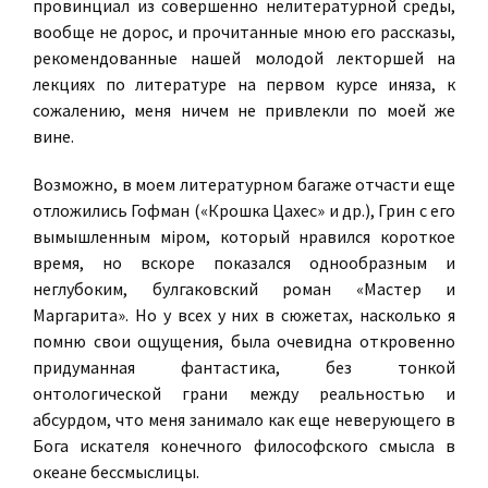
провинциал из совершенно нелитературной среды,
вообще не дорос, и прочитанные мною его рассказы,
рекомендованные нашей молодой лекторшей на
лекциях по литературе
на первом курсе иняза, к
сожалению, меня ничем не привлекли по моей же
вине.
Возможно, в моем литературном багаже отчасти еще
отложились Гофман («Крошка Цахес» и др.), Грин с его
вымышленным мiром, который нравился короткое
время, но вскоре показался однообразным и
неглубоким, булгаковский роман «Мастер и
Маргарита». Но у всех у них в сюжетах, насколько я
помню свои ощущения, была очевидна откровенно
придуманная фантастика, без тонкой
онтологической грани между реальностью и
абсурдом, что меня занимало как еще неверующего в
Бога искателя конечного философского смысла в
океане бессмыслицы.