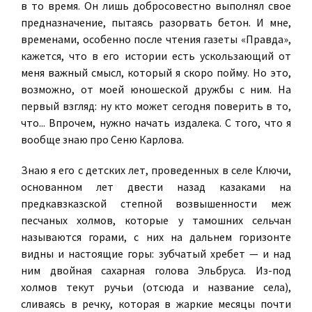
в то время. Он лишь добросовестно выполнял свое
предназначение, пытаясь разорвать бетон. И мне,
временами, особенно после чтения газеты «Правда»,
кажется, что в его истории есть ускользающий от
меня важный смысл, который я скоро пойму. Но это,
возможно, от моей юношеской дружбы с ним. На
первый взгляд: ну кто может сегодня поверить в то,
что... Впрочем, нужно начать издалека. С того, что я
вообще знаю про Сеню Карлова.
Знаю я его с детских лет, проведенных в селе Ключи,
основанном лет двести назад казаками на
предкавзказской степной возвышенности меж
песчаных холмов, которые у тамошних сельчан
называются горами, с них на дальнем горизонте
видны и настоящие горы: зубчатый хребет — и над
ним двойная сахарная голова Эльбруса. Из-под
холмов текут ручьи (отсюда и название села),
сливаясь в речку, которая в жаркие месяцы почти