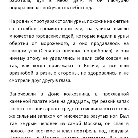
работала, дуя в небо дым, и он пасмурно
подкрашивал свой участок небосвода.
На ровных тротуарах стояли урны, похожие на снятые
со столбов громкоговорители, на улицы вышло
множество городских людей, которые кидали в урны
обертки от мороженого, а оно продавалось на
каждом углу (Сеня его впервые попробовал), и они
ничему этому не удивлялись и вели себя совсем не
так, как когда приезжают в Ключи, а все шли
вразнобой в разные стороны, не здоровались и не
смотрели друг другу в глаза.
Заночевали в Доме колхозника, в прохладной
каменной палате коек на двадцать, где резкий запах
какого-то санитарного средства смешивался со столь
же сильным запахом от множества разутых ног. Был
там хмурый человек из самой Москвы, он спал в
полосатом костюме и клал портфель под подушку.