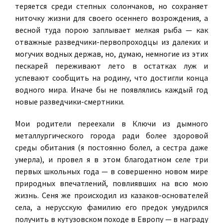
теряется среди степных солончаков, но сохраняет
ниточку жизни для своего осеннего возрождения, а
весной туда порою заплывает мелкая рыба — как
отважные разведчики-первопроходцы из далеких и
могучих водных держав, но, думаю, немногие из этих
пескарей переживают лето в остатках луж и
успевают сообщить на родину, что достигли конца
водного мира. Иначе бы не появлялись каждый год
новые разведчики-смертники.
Мои родители переехали в Ключи из дымного
металлургического города ради более здоровой
среды обитания (я постоянно болел, а сестра даже
умерла), и провел я в этом благодатном селе три
первых школьных года — в совершенно новом мире
природных впечатлений, повлиявших на всю мою
жизнь. Сеня же происходил из казаков-основателей
села, а нерусскую фамилию его предок умудрился
получить в кутузовском походе в Европу — в награду