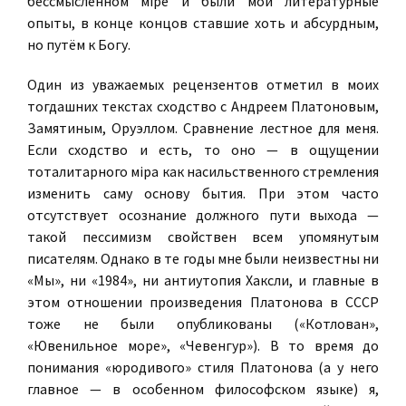
бессмысленном мiре и были мои литературные
опыты, в конце концов ставшие хоть и абсурдным,
но путём к Богу.
Один из уважаемых рецензентов отметил в моих
тогдашних текстах сходство с Андреем Платоновым,
Замятиным, Оруэллом. Сравнение лестное для меня.
Если сходство и есть, то оно — в ощущении
тоталитарного мiра как насильственного стремления
изменить саму основу бытия. При этом часто
отсутствует осознание должного пути выхода —
такой пессимизм свойствен всем упомянутым
писателям. Однако в те годы мне были неизвестны ни
«Мы», ни «1984», ни антиутопия Хаксли, и главные в
этом отношении произведения Платонова в СССР
тоже не были опубликованы («Котлован»,
«Ювенильное море», «Чевенгур»). В то время до
понимания «юродивого» стиля Платонова (а у него
главное — в особенном философском языке) я,