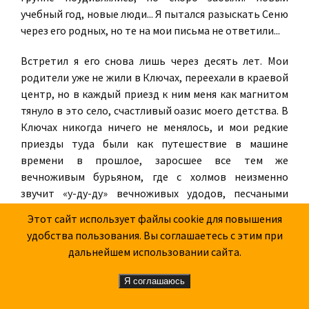
учебный год, новые люди... Я пытался разыскать Сеню
через его родных, но те на мои письма не ответили...
Встретил я его снова лишь через десять лет. Мои
родители уже не жили в Ключах, переехали в краевой
центр, но в каждый приезд к ним меня как магнитом
тянуло в это село, счастливый оазис моего детства. В
Ключах никогда ничего не менялось, и мои редкие
приезды туда были как путешествие в машине
времени в прошлое, заросшее все тем же
вечноживым бурьяном, где с холмов неизменно
звучит «у-ду-ду» вечноживых удодов, песчаными
вулканчиками бьют из подземных вод неиссякаемые
Этот сайт использует файлы cookie для повышения
ключи, а рано утром, проходя через все село, пастух
удобства пользования. Вы соглашаетесь с этим при
созывает вечное стадо коров своим тарзаньим
дальнейшем использовании сайта.
криком, поначалу пугавшим меня. Мне нравилось
освежать в памяти и соединять с собою сегодняшним
Я соглашаюсь
того далекого меня, который когда-то подолгу