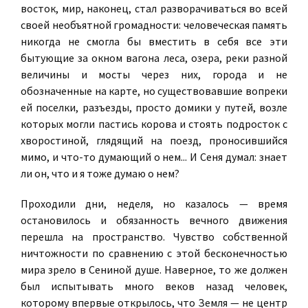
восток, мир, наконец, стал разворачиваться во всей
своей необъятной громадности: человеческая память
никогда не смогла бы вместить в себя все эти
бытующие за окном вагона леса, озера, реки разной
величины и мосты через них, города и не
обозначенные на карте, но существовавшие вопреки
ей поселки, разъезды, просто домики у путей, возле
которых могли пастись корова и стоять подросток
с
хворостиной, глядящий на поезд, проносившийся
мимо, и что-то думающий о нем... И Сеня думал: знает
ли он, что и я тоже думаю о нем?
Проходили дни, неделя, но казалось — время
остановилось и обязанность вечного движения
перешла на пространство. Чувство собственной
ничтожности по сравнению с этой бесконечностью
мира зрело в Сениной душе. Наверное, то же должен
был испытывать много веков назад человек,
которому впервые открылось, что Земля — не центр