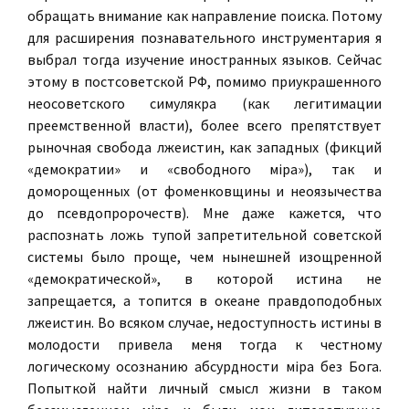
обращать внимание как направление поиска.
Потому
для расширения познавательного инструментария я
выбрал тогда изучение иностранных языков. Сейчас
этому в постсоветской РФ, помимо приукрашенного
неосоветского симулякра (как легитимации
преемственной власти), более всего препятствует
рыночная свобода лжеистин, как западных (фикций
«демократии» и «свободного мiра»), так и
доморощенных (от фоменковщины и неоязычества
до псевдопророчеств). Мне даже кажется, что
распознать ложь тупой запретительной советской
системы было проще, чем нынешней изощренной
«демократической», в которой истина не
запрещается, а топится в океане правдоподобных
лжеистин. Во всяком случае, недоступность истины в
молодости привела меня тогда к честному
логическому осознанию абсурдности мiра без Бога.
Попыткой найти личный смысл жизни в таком