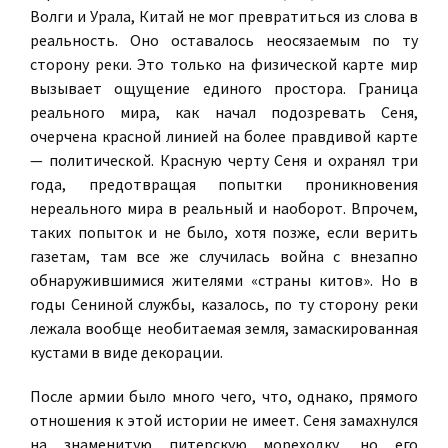
Волги и Урала, Китай не мог превратиться из слова в
реальность. Оно оставалось неосязаемым по ту
сторону реки. Это только на физической карте мир
вызывает ощущение единого простора. Граница
реального мира, как начал подозревать Сеня,
очерчена красной линией на более правдивой карте
— политической. Красную черту Сеня и охранял три
года, предотвращая попытки проникновения
нереального мира в реальный и наоборот. Впрочем,
таких попыток и не было, хотя позже, если верить
газетам, там все же случилась война с внезапно
обнаружившимися жителями «страны китов». Но в
годы Сениной службы, казалось, по ту сторону реки
лежала вообще необитаемая земля, замаскированная
кустами в виде декорации.
После армии было много чего, что, однако, прямого
отношения к этой истории не имеет. Сеня замахнулся
на знаменитую питерскую мореходку, но его