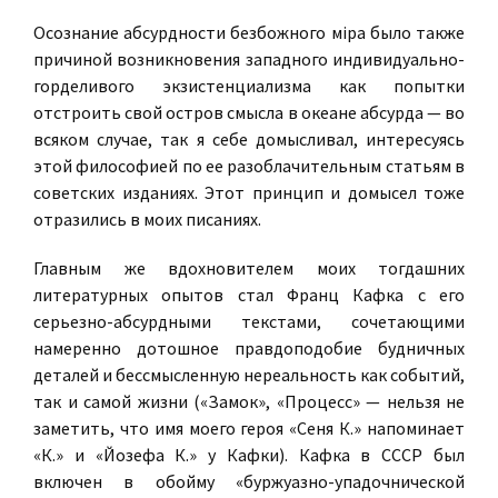
Осознание абсурдности безбожного мiра было также
причиной возникновения западного индивидуально-
горделивого экзистенциализма как попытки
отстроить свой остров смысла в океане абсурда — во
всяком случае, так я себе домысливал, интересуясь
этой философией по ее разоблачительным статьям в
советских изданиях. Этот принцип и домысел тоже
отразились в моих писаниях.
Главным же вдохновителем моих тогдашних
литературных опытов стал Франц Кафка с его
серьезно-абсурдными текстами, сочетающими
намеренно дотошное правдоподобие будничных
деталей и бессмысленную нереальность как событий,
так и самой жизни («Замок», «Процесс» — нельзя не
заметить, что имя моего героя «Сеня К.» напоминает
«К.» и «Йозефа К.» у Кафки). Кафка в СССР был
включен в обойму «буржуазно-упадочнической