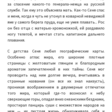
за спасение какого-то генерала-немца на русской
службе. Так ему это объясняла мать. Как-то Сеня спас
и меня, когда я чуть не утонул в коварной невидимой
яме у самого берега пруда, еще не умея плавать... Рос
он без отца с матерью-хромоножкой, ей раздавило
ногу телегой, и мечтал стать капитаном дальнего
плавания.
С детства Сеня любил географические карты.
Особенно атлас мира, его широкие плотные
страницы с желтоватым глянцем и благородным
ароматом запечатленной в них тайны. Сеня мог
проводить над ним долгие вечера, вчитываясь в
странные названия (он все их знал наизусть),
проникая воображением в двухмерные отпечатки
того мира, который где-то возносил к небу
сверкающие горы, опадал вниз океанскими безднами,
простирал панцирь суши с множеством народов на
нем — их пестрая жизнь обнаруживала себя и