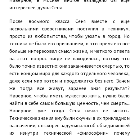
Наверное, в Москве многое выглядело бы еще
интереснее, думал Сеня.
После восьмого класса Сеня вместе с еще
несколькими сверстниками поступил в техникум,
просто из любопытства, чтобы уехать в город. Но
техника не была его призванием, в это время его все
больше интересовал смысл жизни, и четкого ответа
на этот вопрос нигде не находилось, потому что
было точно известно: она заканчивается смертью, то
есть концом мира для каждого отдельного человека,
даже если мир потом и продолжится без него. Зачем
же тогда все живут, заранее зная результат?
Наверное, чтобы иметь мужество жить, нужно было
найти в себе самом б
о
льшую ценность, чем смерть...
Наверное, уже тогда Сеня начал ее искать.
Технические знания ему были скучны в их прикладном
назначении, он скорее задумывался об объединявшей
их изнутри технической «философии»: почему