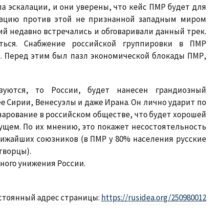
а эскалации, и они уверены, что кейс ПМР будет для
ерацию против этой не признанной западным миром
ий недавно встречались и обговаривали данный трек.
ться. Снабжение российской группировки в ПМР
. Перед этим был пазл экономической блокады ПМР,
зуются, то России, будет нанесен грандиозный
 Сирии, Венесуэлы и даже Ирана. Он лично ударит по
чарование в российском обществе, что будет хорошей
ущем. По их мнению, это покажет несостоятельность
лижайших союзников (в ПМР у 80% населения русские
творцы).
ного унижения России.
стоянный адрес страницы:
https://rusidea.org/250980012