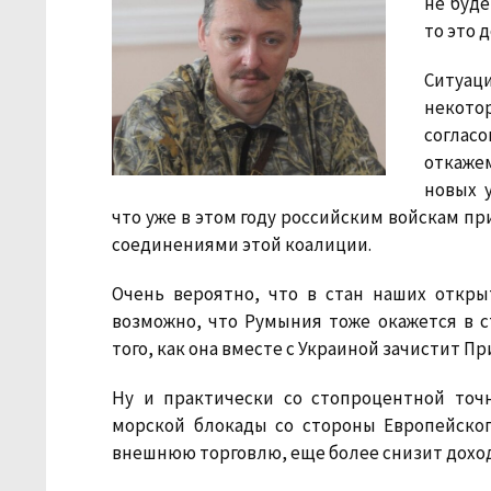
не буде
то это 
Ситуаци
некот
соглас
откаже
новых 
что уже в этом году российским войскам пр
соединениями этой коалиции.
Очень вероятно, что в
стан наших откры
возможно, что Румыния тоже окажется в 
того, как она вместе с Украиной зачистит П
Ну и практически со стопроцентной точ
морской блокады со стороны Европейског
внешнюю торговлю, еще более снизит доход