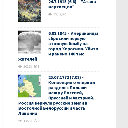
24.7.1915 (6.8) - "Атака
мертвецов"
753
0
6.08.1945 - Американцы
сбросили первую
атомную бомбу на
город Хиросима. Убито
и ранено 140 тыс.
жителей
20223
5
25.07.1772 (7.08) -
Конвенция о «первом
разделе» Польши
между Россией,
Пруссией и Австрией.
Россия вернула русские земли в
Восточной Белоруссии и часть
Ливонии
13565
0