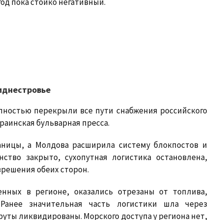
год пока стойко негативный.
иднестровье
олностью перекрыли все пути снабжения российского
краинская бульварная пресса.
аницы, а Молдова расширила систему блокпостов и
ство закрыто, сухопутная логистика остановлена,
решения обеих сторон.
енных в регионе, оказались отрезаны от топлива,
 Ранее значительная часть логистики шла через
уты ликвидированы. Морского доступа у региона нет,