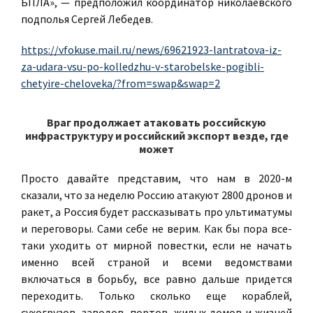
БПЛА», — предположил координатор николаевского
подполья Сергей Лебедев.
https://vfokuse.mail.ru/news/69621923-lantratova-iz-
za-udara-vsu-po-kolledzhu-v-starobelske-pogibli-
chetyire-cheloveka/?from=swap&swap=2
Враг продолжает атаковать российскую
инфраструктуру и российский экспорт везде, где
может
Просто давайте представим, что нам в 2020-м
сказали, что за неделю Россию атакуют 2800 дронов и
ракет, а Россия будет рассказывать про ультиматумы
и переговоры. Сами себе не верим. Как бы пора все-
таки уходить от мирной повестки, если не начать
именно всей страной и всеми ведомствами
включаться в борьбу, все равно дальше придется
переходить. Только сколько еще кораблей,
сухогрузов, заводов, портов, жилых домов и жизней