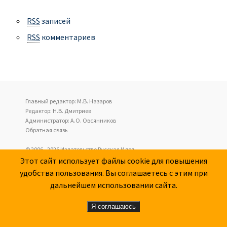
RSS
записей
RSS
комментариев
Главный редактор: М.В. Назаров
Редактор: Н.В. Дмитриев
Администратор: А.О. Овсянников
Обратная связь
© 2006 - 2026 Издательство Русская Идея
Этот сайт использует файлы cookie для повышения
Воспроизведение любых материалов с нашего сайта
удобства пользования. Вы соглашаетесь с этим при
приветствуется при условии: не вносить изменений в текст
дальнейшем использовании сайта.
(возможные сокращения необходимо обозначать), указывать имя
автора (если оно стоит), сохранять гиперссылки в тексте и давать
Я соглашаюсь
ссылку на источник. Это нам нужно не ради первенства, а для
соблюдения библиографической точности – во избежание частых
случаев, когда небрежно копируемые наши тексты гуляют в