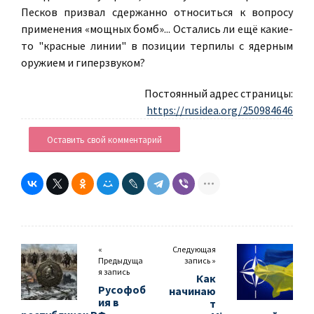
Песков призвал сдержанно относиться к вопросу
применения «мощных бомб»... Остались ли ещё какие-
то "красные линии" в позиции терпилы с ядерным
оружием и гиперзвуком?
Постоянный адрес страницы:
https://rusidea.org/250984646
Оставить свой комментарий
«
Следующая
Предыдуща
запись »
я запись
Как
Русофоб
начинаю
ия в
т