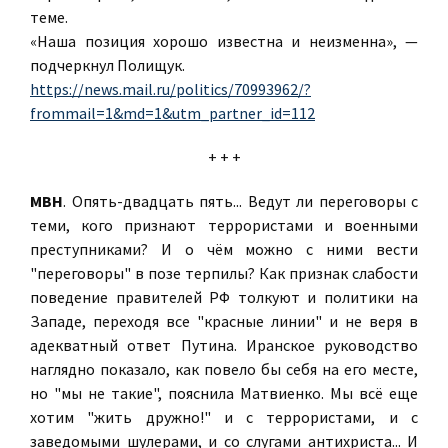
теме.
«Наша позиция хорошо известна и неизменна», —
подчеркнул Полищук.
https://news.mail.ru/politics/70993962/?
frommail=1&md=1&utm_partner_id=112
+ + +
МВН
. Опять-двадцать пять... Ведут ли переговоры с
теми, кого признают террористами и военными
преступниками? И о чём можно с ними вести
"переговоры" в позе терпилы? Как признак слабости
поведение правителей РФ толкуют и политики на
Западе, переходя все "красные линии" и не веря в
адекватный ответ Путина. Иранское руководство
наглядно показало, как повело бы себя на его месте,
но "мы не такие", пояснила Матвиенко. Мы всё еще
хотим "жить дружно!" и с террористами, и с
заведомыми шулерами, и со слугами антихриста... И