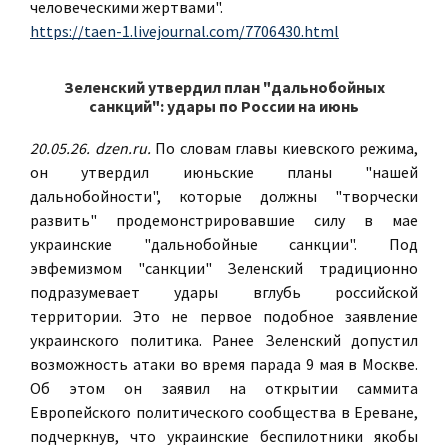
человеческими жертвами".
https://taen-1.livejournal.com/7706430.html
Зеленский утвердил план "дальнобойных
санкций": удары по России на июнь
20.05.26. dzen.ru.
По словам главы киевского режима,
он утвердил июньские планы "нашей
дальнобойности", которые должны "творчески
развить" продемонстрировавшие силу в мае
украинские "дальнобойные санкции". Под
эвфемизмом "санкции" Зеленский традиционно
подразумевает удары вглубь российской
территории. Это не первое подобное заявление
украинского политика. Ранее Зеленский допустил
возможность атаки во время парада 9 мая в Москве.
Об этом он заявил на открытии саммита
Европейского политического сообщества в Ереване,
подчеркнув, что украинские беспилотники якобы