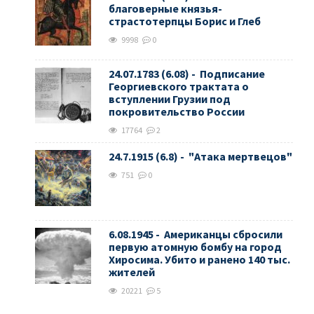
благоверные князья-
страстотерпцы Борис и Глеб
9998
0
24.07.1783 (6.08) - Подписание
Георгиевского трактата о
вступлении Грузии под
покровительство России
17764
2
24.7.1915 (6.8) - "Атака мертвецов"
751
0
6.08.1945 - Американцы сбросили
первую атомную бомбу на город
Хиросима. Убито и ранено 140 тыс.
жителей
20221
5