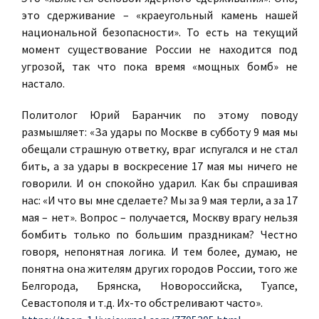
это сдерживание – «краеугольный камень нашей
национальной безопасности». То есть на текущий
момент существование России не находится под
угрозой, так что пока время «мощных бомб» не
настало.
Политолог Юрий Баранчик по этому поводу
размышляет: «За удары по Москве в субботу 9 мая мы
обещали страшную ответку, враг испугался и не стал
бить, а за удары в воскресение 17 мая мы ничего не
говорили. И он спокойно ударил. Как бы спрашивая
нас: «И что вы мне сделаете? Мы за 9 мая терли, а за 17
мая – нет». Вопрос – получается,
Москву врагу нельзя
бомбить только по большим праздникам?
Честно
говоря,
непонятная логика. И тем более, думаю, не
понятна она жителям других городов России, того же
Белгорода, Брянска, Новороссийска, Туапсе,
Севастополя и т.д. Их-то обстреливают часто»
.