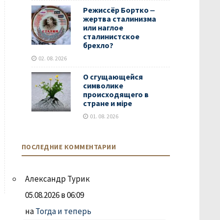
Режиссёр Бортко ‒
жертва сталинизма
или наглое
сталинистское
брехло?
02. 08. 2026
О сгущающейся
символике
происходящего в
стране и мiре
01. 08. 2026
ПОСЛЕДНИЕ КОММЕНТАРИИ
Александр Турик
05.08.2026 в 06:09
на
Тогда и теперь