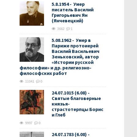
5.8.1954 - Умер
писатель Василий
Григорьевич Ян
(Янчевецкий)
3662
1
5.08.1962 - Умер в
Париже протоиерей
Василий Васильевич
Зеньковский, автор
«Истории русской
философии» и др. религиозно-
философских работ
11041
0
24.07.1015 (6.08) -
Святые благоверные
князья-
страстотерпцы Борис
и Глеб
9997
0
24.07.1783 (6.08) -