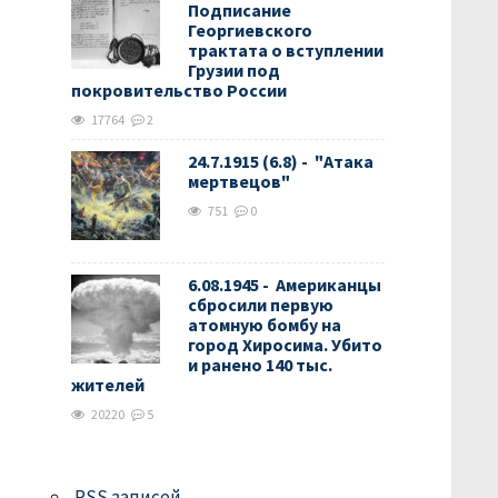
Подписание
Георгиевского
трактата о вступлении
Грузии под
покровительство России
17764
2
24.7.1915 (6.8) - "Атака
мертвецов"
751
0
6.08.1945 - Американцы
сбросили первую
атомную бомбу на
город Хиросима. Убито
и ранено 140 тыс.
жителей
20220
5
RSS
записей