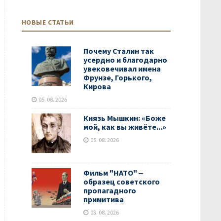
НОВЫЕ СТАТЬИ
Почему Сталин так
усердно и благодарно
увековечивал имена
Фрунзе, Горького,
Кирова
05. 08. 2026
Князь Мышкин: «Боже
мой, как вы живёте...»
05. 08. 2026
Фильм "НАТО" ‒
образец советского
пропагадного
примитива
03. 08. 2026