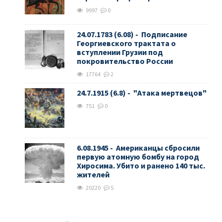
9997
0
24.07.1783 (6.08) - Подписание
Георгиевского трактата о
вступлении Грузии под
покровительство России
17764
2
24.7.1915 (6.8) - "Атака мертвецов"
751
0
6.08.1945 - Американцы сбросили
первую атомную бомбу на город
Хиросима. Убито и ранено 140 тыс.
жителей
20220
5