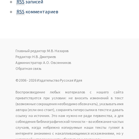
RSS
записей
RSS
комментариев
Главный редактор: М.В. Назаров
Редактор: Н.В. Дмитриев
Администратор: А.О. Овсянников
Обратная связь
© 2006 - 2026 Издательство Русская Идея
Воспроизведение любых материалов с нашего сайта
приветствуется при условии: не вносить изменений в текст
(возможные сокращения необходимо обозначать), указывать имя
автора (если оно стоит), сохранять гиперссылки в тексте и давать
ссылку на источник. Это нам нужно не ради первенства, а для
соблюдения библиографической точности – во избежание частых
случаев, когда небрежно копируемые наши тексты гуляют в
интернете анонимно с накапливающимися искажениями, но у