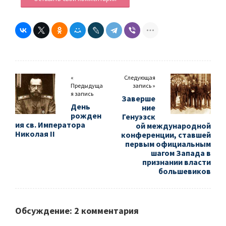
«
Следующая
Предыдуща
запись »
я запись
Заверше
День
ние
рожден
Генуэзск
ия св. Императора
ой международной
Николая II
конференции, ставшей
первым официальным
шагом Запада в
признании власти
большевиков
Обсуждение: 2 комментария