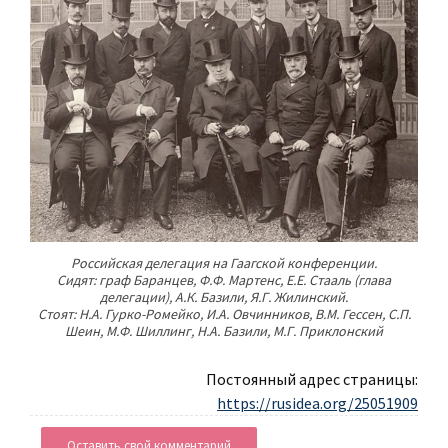
Российская делегация на Гаагской конференции.
Сидят: граф Баранцев, Ф.Ф. Мартенс, Е.Е. Стааль (глава
делегации), А.К. Базили, Я.Г. Жилинский.
Стоят: Н.А. Гурко-Ромейко, И.А. Овчинников, В.М. Гессен, С.П.
Шеин, М.Ф. Шиллинг, Н.А. Базили, М.Г. Приклонский
Постоянный адрес страницы:
https://rusidea.org/25051909
Оставить свой комментарий