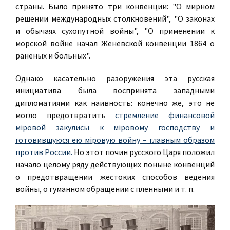
страны. Было принято три конвенции: "О мирном
решении международных столкновений", "О законах
и обычаях сухопутной войны", "О применении к
морской войне начал Женевской конвенции 1864 о
раненых и больных".
Однако касательно разоружения эта русская
инициатива была воспринята западными
дипломатиями как наивность: конечно же, это не
могло предотвратить
стремление финансовой
міровой закулисы к міровому господству и
готовившуюся ею міровую войну – главным образом
против России.
Но этот почин русского Царя положил
начало целому ряду действующих поныне конвенций
о предотвращении жестоких способов ведения
войны, о гуманном обращении с пленными и т. п.