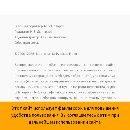
Главный редактор: М.В. Назаров
Редактор: Н.В. Дмитриев
Администратор: А.О. Овсянников
Обратная связь
© 2006 - 2026 Издательство Русская Идея
Воспроизведение любых материалов с нашего сайта
приветствуется при условии: не вносить изменений в текст
(возможные сокращения необходимо обозначать), указывать имя
автора (если оно стоит), сохранять гиперссылки в тексте и давать
ссылку на источник. Это нам нужно не ради первенства, а для
соблюдения библиографической точности – во избежание частых
случаев, когда небрежно копируемые наши тексты гуляют в
интернете анонимно с накапливающимися искажениями, но у
Этот сайт использует файлы cookie для повышения
читателей нет возможности обратиться к оригиналу.
Наш сайт не имеет отношения к оформлению и содержанию
удобства пользования. Вы соглашаетесь с этим при
размещаемых сайтов рекламы.
дальнейшем использовании сайта.