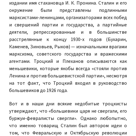
издании имя стахановца И. К. Пронина. Сталин и его
окружение были представлены подлинными
марксистами-ленинцами, организаторами всех побед
и свершений партии и государства, а партийные
деятели, репрессированные и в большинстве
расстрелянные к концу 1930-х годов (Бухарин,
Каменев, Зиновьев, Рыков) — изначальными врагами
марксизма, советского государства и вражескими
агентами. Троцкий и Плеханов описываются как
меньшевики, которые якобы всегда «стояли против
Ленина и против большевистской партии», несмотря
на тот факт, что Троцкий входил в руководство
большевиков до 1926 года.
Вот и в наши дни всякие недобитые троцкисты
утверждают, что «большевики царя не свергали, его
буржуи-февралисты свергли». Однако любопытно,
что именно товарищ Сталин был автором идеи о
том, что Февральскую и Октябрьскую революции