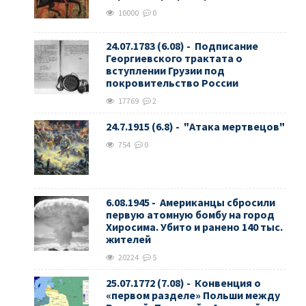
10000
0
24.07.1783 (6.08) - Подписание
Георгиевского трактата о
вступлении Грузии под
покровительство России
17769
2
24.7.1915 (6.8) - "Атака мертвецов"
754
0
6.08.1945 - Американцы сбросили
первую атомную бомбу на город
Хиросима. Убито и ранено 140 тыс.
жителей
20224
5
25.07.1772 (7.08) - Конвенция о
«первом разделе» Польши между