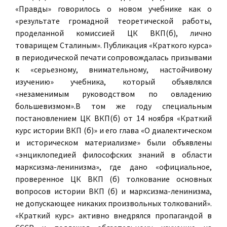
«Правды» говорилось о новом учебнике как о
«результате громадной теоретической работы,
проделанной комиссией ЦК ВКП(б), лично
товарищем Сталиным». Публикация «Краткого курса»
в периодической печати сопровождалась призывами
к «серьезному, внимательному, настойчивому
изучению» учебника, который объявлялся
«незаменимым руководством по овладению
большевизмом».В том же году специальным
постановлением ЦК ВКП(б) от 14 ноября «Краткий
курс истории ВКП (б)» и его глава «О диалектическом
и историческом материализме» были объявлены
«энциклопедией философских знаний в области
марксизма-ленинизма», где дано «официальное,
проверенное ЦК ВКП (б) толкование основных
вопросов истории ВКП (б) и марксизма-ленинизма,
не допускающее никаких произвольных толкований».
«Краткий курс» активно внедрялся пропагандой в