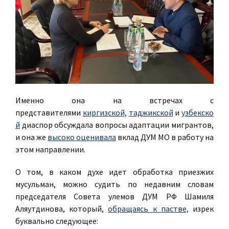
Именно она на встречах с
представителями
киргизской,
таджикской
и
узбекско
й
диаспор обсуждала вопросы адаптации мигрантов,
и она же
высоко оценивала
вклад ДУМ МО в работу на
этом направлении.
О том, в каком духе идет обработка приезжих
мусульман, можно судить по недавним словам
председателя Совета улемов ДУМ РФ Шамиля
Аляутдинова, который,
обращаясь к пастве,
изрек
буквально следующее: