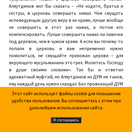
Аляутдинов мог бы сказать – «Не ходите, братья и
сестры, в церковь совершать намаз. Чем смущать
исповедующих другую веру в их храме, лучше вообще
не совершить в этот раз намаз, а потом его
компенсировать. Лучше совершить намаз на лавочке
под деревом, чем в чужом храме. А если вы почему-то
попали в церковь и вам непременно нужно
помолиться, не смущайте прихожан церкви – для
верующего мусульманина это грех. Молитесь Господу
в душе своими словами». Так бы и ответил
адекватный муфтий, но Аляутдинов из ДУМ не таков,
ему каждый день нужен скандал. Без провокаций ДУМ
уже не может и создает их на ровном месте. Никогда
Этот сайт использует файлы cookie для повышения
мусульмане не ходили в церковь совершать намазы, а
удобства пользования. Вы соглашаетесь с этим при
христиане не совались в мечеть с иконами и
дальнейшем использовании сайта.
крестами, если речь, конечно, не о захвате храмов и
переделывании их в свои. Такое история тоже знала.
Я соглашаюсь
Так вот намаз в церкви, кресты в мечети дают