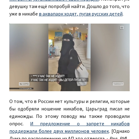
девушку там ещё попробуй найти. Дошло до того, что
уже в никабе
в аквапарк ходят, пугая русских детей
.
О том, что в России нет культуры и религии, которые
бы одобряли ношение никабов, Царьград писал не
единожды. По этому поводу мы также проводили
опрос.
И предложение о запрете никабов
поддержали более двух миллионов человек
. [Однако
Дума по распоряжению из АП это отвергла. -
Ред. РИ
]