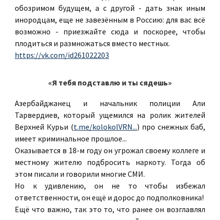
обозримом будущем, а с другой - дать знак иным
инородцам, еще не завезённым в Россию: для вас всё
возможно - приезжайте сюда и поскорее, чтобы
плодиться и размножаться вместо местных.
https://vk.com/id261022203
«Я тебя подставлю и ты сядешь»
Азербайджанец и начальник полиции Али
Тарвердиев, который ущемился на ролик жителей
Верхней Курьи (
t.me/kolokolVRN...
) про снежных баб,
имеет криминальное прошлое...
Оказывается в 18-м году он угрожал своему коллеге и
местному жителю подбросить наркоту. Тогда об
этом писали и говорили многие СМИ.
Но к удивлению, он не то чтобы избежал
ответственности, он ещё и дорос до подполковника!
Ещё что важно, так это то, что ранее он возглавлял