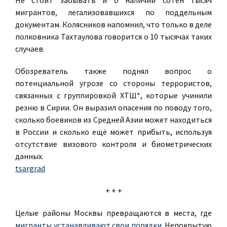
Не стоит забывать и о наличии сотен тысяч
мигрантов, легализовавшихся по поддельным
документам. Колясников напомнил, что только в деле
полковника Тахтаулова говорится о 10 тысячах таких
случаев.
Обозреватель также поднял вопрос о
потенциальной угрозе со стороны террористов,
связанных с группировкой ХТШ*, которые учинили
резню в Сирии. Он выразил опасения по поводу того,
сколько боевиков из Средней Азии может находиться
в России и сколько ещё может прибыть, используя
отсутствие визового контроля и биометрических
данных.
tsargrad
+ + +
Целые районы Москвы превращаются в места, где
мигранты устанавливают свои порядки
. Непокрытую