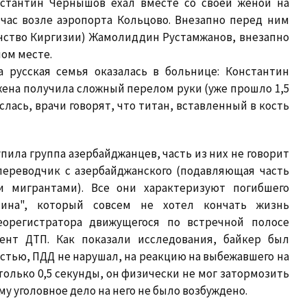
нстантин Чернышов ехал вместе со своей женой на
час возле аэропорта Кольцово. Внезапно перед ним
нство Киргизии) Жамолиддин Рустамжанов, внезапно
ом месте.
а русская семья оказалась в больнице: Константин
жена получила сложный перелом руки (уже прошло 1,5
ослась, врачи говорят, что титан, вставленный в кость
ила группа азербайджанцев, часть из них не говорит
 переводчик с азербайджанского (подавляющая часть
и мигрантами). Все они характеризуют погибшего
нина", который совсем не хотел кончать жизнь
еорегистратора движущегося по встречной полосе
ент ДТП. Как показали исследования, байкер был
стью, ПДД не нарушал, на реакцию на выбежавшего на
олько 0,5 секунды, он физически не мог затормозить
 уголовное дело на него не было возбуждено.