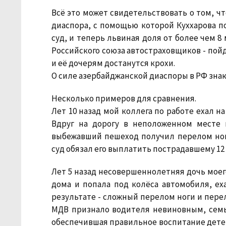
Всё это может свидетельствовать о том, ч
диаспора, с помощью которой Куххарова по
суд, и теперь львиная доля от более чем 8
Российского союза автостраховщиков - пой
и её дочерям достанутся крохи.
О силе азербайджанской диаспоры в РФ знаю
Несколько примеров для сравнения.
Лет 10 назад мой коллега по работе ехал н
Вдруг на дорогу в неположенном месте
выбежавший пешеход получил перелом ног
суд обязал его выплатить пострадавшему 12 
Лет 5 назад несовершеннолетняя дочь моего
дома и попала под колёса автомобиля, е
результате - сложный перелом ноги и перело
МДВ признало водителя невиновным, семья
обеспечившая правильное воспитание детей.