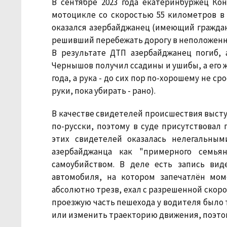
В сентябре 2023 года екатеринбуржец Ко
мотоцикле со скоростью 55 километров в 
оказался азербайджанец (имеющий гражда
решивший перебежать дорогу в неположенн
В результате ДТП азербайджанец погиб, 
Чернышов получил ссадины и ушибы, а его 
года, а рука - до сих пор по-хорошему не ср
руки, пока убирать - рано).
В качестве свидетелей происшествия выступ
по-русски, поэтому в суде присутствовал
этих свидетелей оказалась нелегальным
азербайджанца как "примерного семья
самоубийством. В деле есть запись вид
автомобиля, на котором запечатлён мом
абсолютно трезв, ехал с разрешенной скоро
проезжую часть пешехода у водителя было т
или изменить траекторию движения, поэтому