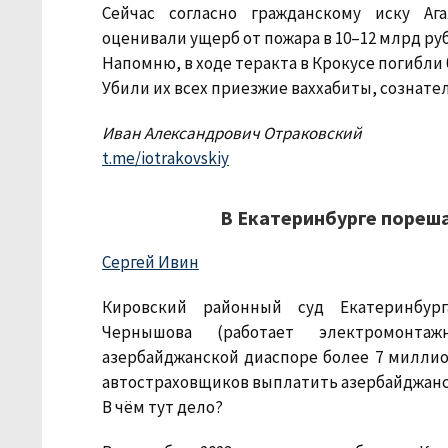
Сейчас согласно гражданскому иску Аг
оценивали ущерб от пожара в 10–12 млрд руб
Напомню, в ходе теракта в Крокусе погибли б
Убили их всех приезжие ваххабиты, сознате
Иван Александрович Отраковский
t.me/iotrakovskiy
В Екатеринбурге пореш
Сергей Ивин
Кировский районный суд Екатеринбург
Чернышова (работает электромонта
азербайджанской диаспоре более 7 миллион
автостраховщиков выплатить азербайджанск
В чём тут дело?