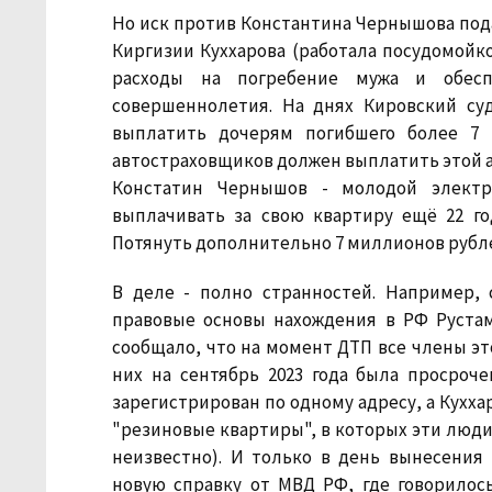
Но иск против Константина Чернышова пода
Киргизии Куххарова (работала посудомойк
расходы на погребение мужа и обес
совершеннолетия. На днях Кировский су
выплатить дочерям погибшего более 7 
автостраховщиков должен выплатить этой а
Констатин Чернышов - молодой электр
выплачивать за свою квартиру ещё 22 го
Потянуть дополнительно 7 миллионов рубле
В деле - полно странностей. Например,
правовые основы нахождения в РФ Рустам
сообщало, что на момент ДТП все члены эт
них на сентябрь 2023 года была просроч
зарегистрирован по одному адресу, а Куххар
"резиновые квартиры", в которых эти люди
неизвестно). И только в день вынесения 
новую справку от МВД РФ, где говорилос