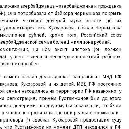
ла жена азербайджанца - азербайджанка и гражданка
ой). Она потребовала от байкера Чернышова покрыть
печивать четырёх дочерей мужа вплоть до их
д удовлетворил иск Куххаровой, обязав Чернышова
миллионов рублей, кроме того, Российский союз
зербайджанской семье более 1 миллиона рублей.
омонтажник, на нём висит ипотека (он должен
да), у него - жена и несовершеннолетний ребёнок.
й он не способен.
 с самого начала дела адвокат запрашивал МВД РФ
жанова, Куххаровой и их детей. МВД РФ постоянно
ой семьи находились на территории РФ незаконно, у
ена регистрация, причём Рустамжонов был до этого
ова с дочерьми - по другому (как оказалось, это были
 реально не проживали, где они реально проживали -
приговора (!) адвокат Куххаровой предоставил суду
ь, что Рустамжонов на момент ДТП находился в РФ