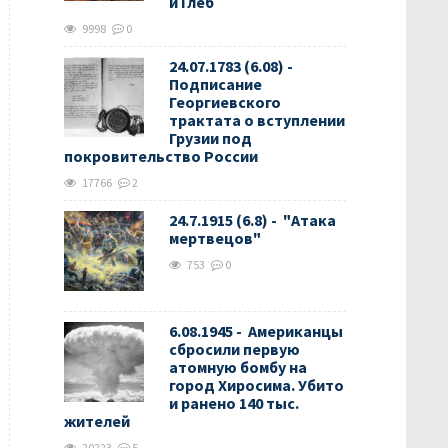
и Глеб
9998
0
24.07.1783 (6.08) -
Подписание
Георгиевского
трактата о вступлении
Грузии под
покровительство России
17766
2
24.7.1915 (6.8) - "Атака
мертвецов"
753
0
6.08.1945 - Американцы
сбросили первую
атомную бомбу на
город Хиросима. Убито
и ранено 140 тыс.
жителей
20223
5