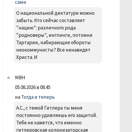
сами
О национальной диктатуре можно
забыть. Кто сейчас составляет
"нацию": различного рода
"родноверы", инглинги, потомки
Тартарии, набирающие обороты
неокоммунисты? Все ненавидят
Христа. И
МВН
05.08.2026 в 08:45
на
Тогда и теперь
А.С., с темой Гитлера ты меня
постоянно удивляешь его защитой.
Тебе не кажется, что именно
гитлеровская колонизаторская