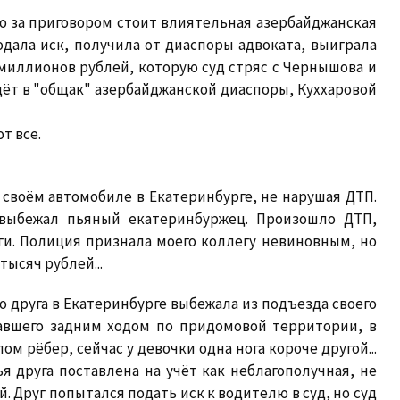
то за приговором стоит влиятельная азербайджанская
дала иск, получила от диаспоры адвоката, выиграла
 миллионов рублей, которую суд стряс с Чернышова и
дёт в "общак" азербайджанской диаспоры, Куххаровой
т все.
а своём автомобиле в Екатеринбурге, не нарушая ДТП.
 выбежал пьяный екатеринбуржец. Произошло ДТП,
и. Полиция признала моего коллегу невиновным, но
тысяч рублей...
 друга в Екатеринбурге выбежала из подъезда своего
хавшего задним ходом по придомовой территории, в
м рёбер, сейчас у девочки одна нога короче другой...
 друга поставлена на учёт как неблагополучная, не
 Друг попытался подать иск к водителю в суд, но суд