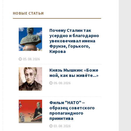
НОВЫЕ СТАТЬИ
Почему Сталин так
усердно и благодарно
увековечивал имена
Фрунзе, Горького,
Кирова
05. 08. 2026
Князь Мышкин: «Боже
мой, как вы живёте...»
05. 08. 2026
Фильм "НАТО" ‒
образец советского
пропагандного
примитива
03. 08. 2026