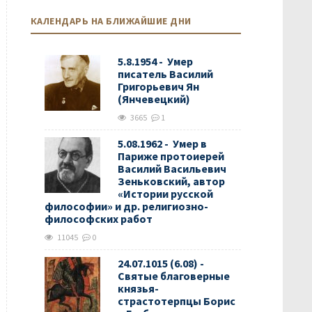
КАЛЕНДАРЬ НА БЛИЖАЙШИЕ ДНИ
5.8.1954 - Умер
писатель Василий
Григорьевич Ян
(Янчевецкий)
3665
1
5.08.1962 - Умер в
Париже протоиерей
Василий Васильевич
Зеньковский, автор
«Истории русской
философии» и др. религиозно-
философских работ
11045
0
24.07.1015 (6.08) -
Святые благоверные
князья-
страстотерпцы Борис