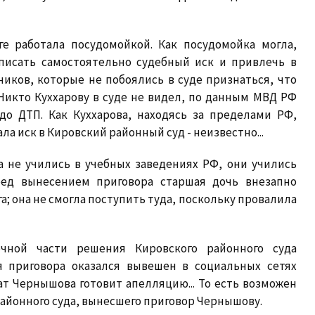
ге работала посудомойкой. Как посудомойка могла,
писать самостоятельно судебный иск и привлечь в
иков, которые не побоялись в суде признаться, что
Никто Куххарову в суде не видел, по данным МВД РФ
о ДТП. Как Куххарова, находясь за пределами РФ,
ла иск в Кировский районный суд - неизвестно...
а не учились в учебных заведениях РФ, они учились
ред вынесением приговора старшая дочь внезапно
а; она не смогла поступить туда, поскольку провалила
очной части решения Кировского районного суда
я приговора оказался вывешен в социальных сетях
ат Чернышова готовит апелляцию... То есть возможен
 районного суда, вынесшего приговор Чернышову.