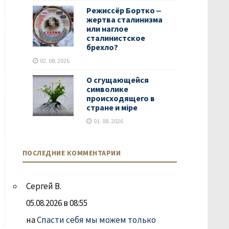
Режиссёр Бортко ‒
жертва сталинизма
или наглое
сталинистское
брехло?
02. 08. 2026
О сгущающейся
символике
происходящего в
стране и мiре
01. 08. 2026
ПОСЛЕДНИЕ КОММЕНТАРИИ
Сергей В.
05.08.2026 в 08:55
на
Спасти себя мы можем только