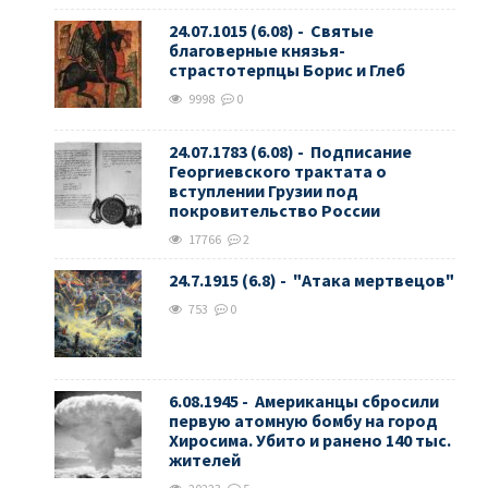
24.07.1015 (6.08) - Святые
благоверные князья-
страстотерпцы Борис и Глеб
9998
0
24.07.1783 (6.08) - Подписание
Георгиевского трактата о
вступлении Грузии под
покровительство России
17766
2
24.7.1915 (6.8) - "Атака мертвецов"
753
0
6.08.1945 - Американцы сбросили
первую атомную бомбу на город
Хиросима. Убито и ранено 140 тыс.
жителей