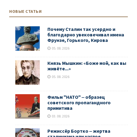
НОВЫЕ СТАТЬИ
Почему Сталин так усердно и
благодарно увековечивал имена
Фрунзе, Горького, Кирова
05. 08. 2026
Князь Мышкин: «Боже мой, как вы
живёте...»
05. 08. 2026
Фильм "НАТО" ‒ образец
советского пропагандного
примитива
03. 08. 2026
Режиссёр Бортко ‒ жертва
сталинизма или наглое