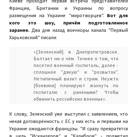
Киеве проходит первая встреча представителей
Франции, Британии и Украины по вопросу
размещения на Украине "миротворцев".
Вот для
кого это шоу, причём подготовленное
заранее.
Два дня назад военкоры канала "Первый
Харьковский" писали:
«[Зеленский] в Днепропетровске.
Болтает ни о чём. Точнее о том, что
посетил военный госпиталь, далее -
сплошное "дякую" и "розвыток".
Нетипичный визит и стрим. Неужто
[боевики] планируют жахнуть по
госпиталю с ранеными? Чтобы
обвинить российских военных».
К слову, Зеленский уже выступил с заявлением, что
некая договорённость с ЕС у них есть и первыми на
Украине ожидаются французы. "И сразу превратятся
в цель "Искандеров" и "Калибров", - подметил