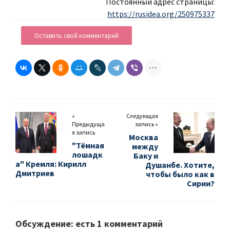
Постоянный адрес страницы:
https://rusidea.org/250975337
Оставить свой комментарий
«
Следующая
Предыдуща
запись »
я запись
Москва
"Тёмная
между
лошадк
Баку и
а" Кремля: Кирилл
Душанбе. Хотите,
Дмитриев
чтобы было как в
Сирии?
Обсуждение: есть 1 комментарий