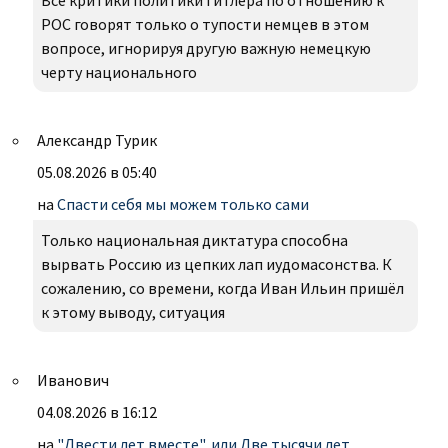
Все критики политики Гитлера по отношению к
РОС говорят только о тупости немцев в этом
вопросе, игнорируя другую важную немецкую
черту национального
Александр Турик
05.08.2026 в 05:40
на
Спасти себя мы можем только сами
Только национальная диктатура способна
вырвать Россию из цепких лап иудомасонства. К
сожалению, со времени, когда Иван Ильин пришёл
к этому выводу, ситуация
Иванович
04.08.2026 в 16:12
на
"Двести лет вместе", или Две тысячи лет