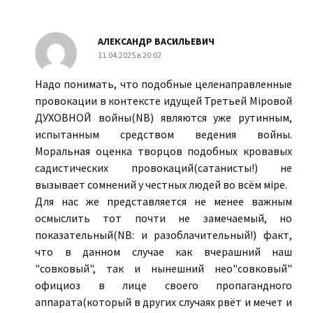
АЛЕКСАНДР ВАСИЛЬЕВИЧ
11.04.2025 в 20:02
Надо понимать, что подобные целенаправленные
провокации в контексте идущей Третьей Мiровой
ДУХОВНОЙ войны(NB) являются уже рутинным,
испытанным средством ведения войны.
Моральная оценка творцов подобных кровавых
садистических провокаций(сатанисты!) не
вызывает сомнений у честных людей во всём мiре.
Для нас же представляется не менее важным
осмыслить тот почти не замечаемый, но
показательный(NB: и разоблачительный!) факт,
что в данном случае как вчерашний наш
"совковый", так и нынешний нео"совковый"
официоз в лице своего пропагандного
аппарата(который в других случаях рвёт и мечет и