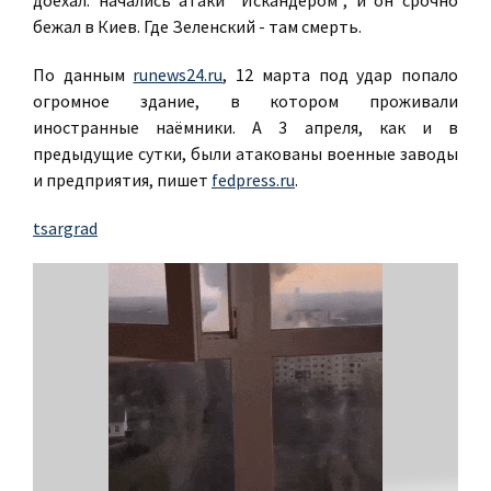
доехал: начались атаки "Искандером", и он срочно
бежал в Киев. Где Зеленский - там смерть.
По данным
runews24.ru
, 12 марта под удар попало
огромное здание, в котором проживали
иностранные наёмники. А 3 апреля, как и в
предыдущие сутки, были атакованы военные заводы
и предприятия, пишет
fedpress.ru
.
tsargrad