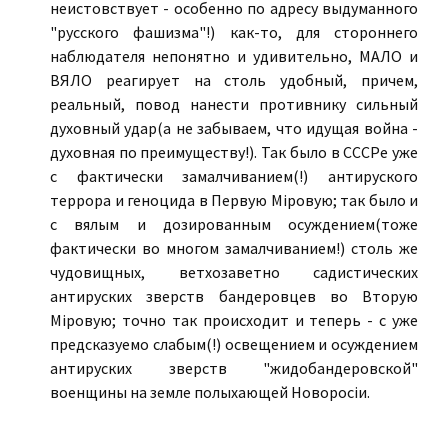
неистовствует - особенно по адресу выдуманного
"русского фашизма"!) как-то, для стороннего
наблюдателя непонятно и удивительно, МАЛО и
ВЯЛО реагирует на столь удобный, причем,
реальный, повод нанести противнику сильный
духовный удар(а не забываем, что идущая война -
духовная по преимуществу!). Так было в СССРе уже
с фактически замалчиванием(!) антируского
террора и геноцида в Первую Мiровую; так было и
с вялым и дозированным осуждением(тоже
фактически во многом замалчиванием!) столь же
чудовищных, ветхозаветно садистических
антируских зверств бандеровцев во Вторую
Мiровую; точно так происходит и теперь - с уже
предсказуемо слабым(!) освещением и осуждением
антируских зверств "жидобандеровской"
военщины на земле полыхающей Новоросiи.