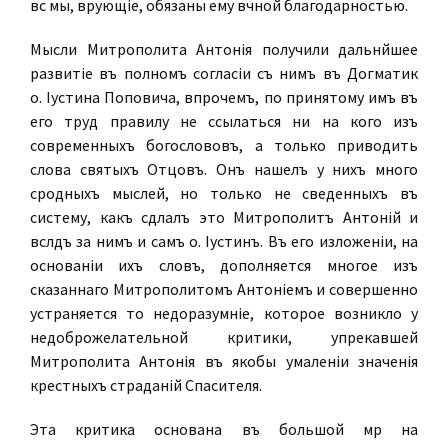
всѣ мы, вѣрующіе, обязаны ему вѣчной благодарностью.
Мысли Митрополита Антонія получили дальнѣйшее
развитіе въ полномъ согласіи съ нимъ въ Догматикѣ
о. Іустина Поповича, впрочемъ, по принятому имъ въ
его трудѣ правилу не ссылаться ни на кого изъ
современныхъ богослововъ, а только приводить
слова святыхъ Отцовъ. Онъ нашелъ у нихъ много
сродныхъ мыслей, но только не сведенныхъ въ
систему, какъ сдѣлалъ это Митрополитъ Антоній и
вслѣдъ за нимъ и самъ о. Іустинъ. Въ его изложеніи, на
основаніи ихъ словъ, дополняется многое изъ
сказаннаго Митрополитомъ Антоніемъ и совершенно
устраняется то недоразумѣніе, которое возникло у
недоброжелательной критики, упрекавшей
Митрополита Антонія въ якобы умаленіи значенія
крестныхъ страданій Спасителя.
Эта критика основана въ большой мѣрѣ на