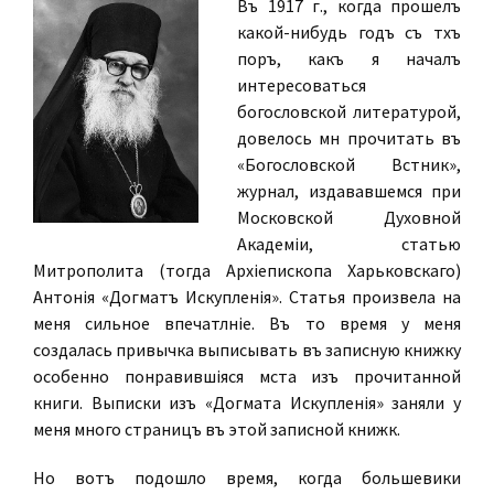
Въ 1917 г., когда прошелъ
какой-нибудь годъ съ тѣхъ
поръ, какъ я началъ
интересоваться
богословской литературой,
довелось мнѣ прочитать въ
«Богословской Вѣстникѣ»,
журналѣ, издававшемся при
Московской Духовной
Академіи, статью
Митрополита (тогда Архіепископа Харьковскаго)
Антонія «Догматъ Искупленія». Статья произвела на
меня сильное впечатлѣніе. Въ то время у меня
создалась привычка выписывать въ записную книжку
особенно понравившіяся мѣста изъ прочитанной
книги. Выписки изъ «Догмата Искупленія» заняли у
меня много страницъ въ этой записной книжкѣ.
Но вотъ подошло время, когда большевики