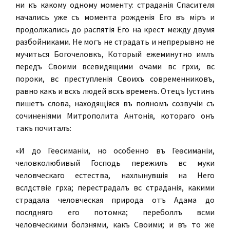
ни къ какому одному моменту: страданія Спасителя
начались уже съ момента рожденія Его въ міръ и
продолжались до распятія Его на крестѣ между двумя
разбойниками. Не могъ не страдать и непрерывно не
мучиться Богочеловѣкъ, Который ежеминутно имѣлъ
передъ Своими всевидящими очами всѣ грѣхи, всѣ
пороки, всѣ преступленія Своихъ современниковъ,
равно какъ и всѣхъ людей всѣхъ временъ. Отецъ Іустинъ
пишетъ слова, находящіяся въ полномъ созвучіи съ
сочиненіями Митрополита Антонія, котораго онъ
такъ почиталъ:
«И до Геѳсиманіи, но особенно въ Геѳсиманіи,
человѣколюбивый Господь пережилъ всѣ муки
человѣческаго естества, нахлынувшія на Него
вслѣдствіе грѣха; перестрадалъ всѣ страданія, какими
страдала человѣческая природа отъ Адама до
послѣдняго его потомка; переболѣлъ всѣми
человѣческими болѣзнями, какъ Своими; и въ то же