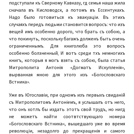
подступали къ Сѣверному Кавказу, гдѣ семья наша жила
сначала въ Кисловодскѣ, а потомъ въ Ессентукахъ.
Надо было готовиться къ эвакуаціи. Въ этихъ
случаяхъ передъ людьми становится вопросъ: что изъ
вещей имъ особенно дорого, что брать съ собою, а
что покинуть, поскольку багажъ долженъ быть очень
ограниченнымъ. Для книголюба это вопросъ
особенно болѣзненный
.
И вотъ среди тѣхъ немногихъ
книгъ, которыя я могъ взять съ собою, была статья
Митрополита Антонія «Догматъ Искупленія»,
вырванная мною для этого изъ «Богословскаго
Вѣстника».
Уже въ Югославіи, при одномъ изъ первыхъ свиданій
съ Митрополитомъ Антоніемъ, я услышалъ отъ него,
что онъ хотѣлъ бы издать этотъ свой трудъ, но нигдѣ
не можетъ найти соотвѣтствующаго номера
«Богословскаго Вѣстника», вышедшаго уже во время
революціи, незадолго до прекращенія и самого