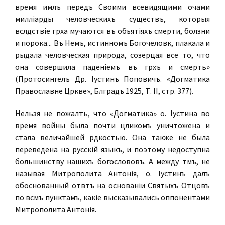
время имѣлъ передъ Своими всевидящими очами
милліарды человѣческихъ существъ, которыя
вслѣдствіе грѣха мучаются въ объятіяхъ смерти, болѣзни
и порока... Въ Немъ, истинномъ Богочеловѣкѣ, плакала и
рыдала человѣческая природа, созерцая все то, что
она совершила паденіемъ въ грѣхъ и смерть»
(Протосингелъ Др. Іустинъ Поповичъ. «Догматика
Православне Цркве», Бѣлградъ 1925, Т. II, стр. 377).
Нельзя не пожалѣть, что «Догматика» о. Іустина во
время войны была почти цѣликомъ уничтожена и
стала величайшей рѣдкостью. Она также не была
переведена на русскій языкъ, и поэтому недоступна
большинству нашихъ богослововъ. А между тѣмъ, не
называя Митрополита Антонія, о. Іустинъ далъ
обоснованный отвѣтъ на основаніи Святыхъ Отцовъ
по всѣмъ пунктамъ, какіе высказывались оппонентами
Митрополита Антонія.