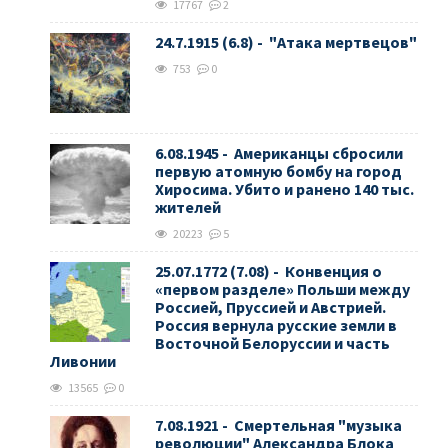
17767
2
24.7.1915 (6.8) - "Атака мертвецов"
753
0
6.08.1945 - Американцы сбросили
первую атомную бомбу на город
Хиросима. Убито и ранено 140 тыс.
жителей
20223
5
25.07.1772 (7.08) - Конвенция о
«первом разделе» Польши между
Россией, Пруссией и Австрией.
Россия вернула русские земли в
Восточной Белоруссии и часть
Ливонии
13565
0
7.08.1921 - Смертельная "музыка
революции" Александра Блока