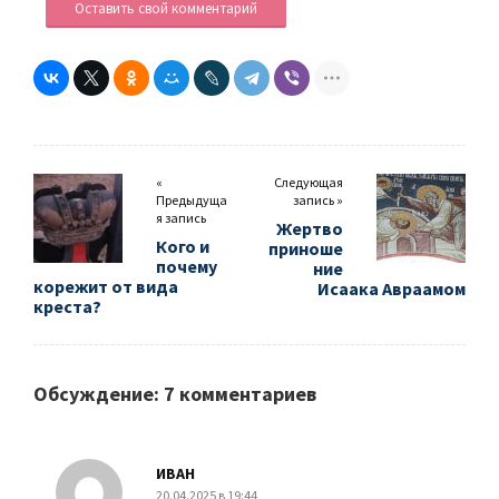
Оставить свой комментарий
«
Следующая
Предыдуща
запись »
я запись
Жертво
Кого и
приноше
почему
ние
корежит от вида
Исаака Авраамом
креста?
Обсуждение: 7 комментариев
ИВАН
20.04.2025 в 19:44