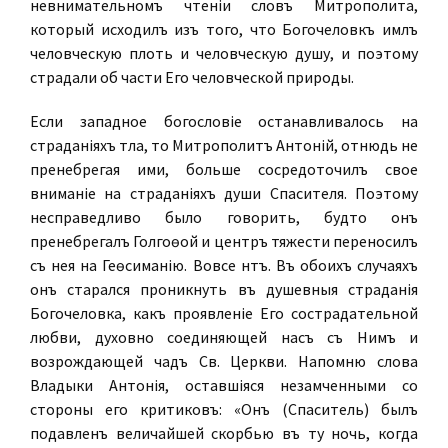
невнимательномъ чтеніи словъ Митрополита,
который исходилъ изъ того, что Богочеловѣкъ имѣлъ
человѣческую плоть и человѣческую душу, и поэтому
страдали обѣ части Его человѣческой природы.
Если западное богословіе останавливалось на
страданіяхъ тѣла, то Митрополитъ Антоній, отнюдь не
пренебрегая ими, больше сосредоточилъ свое
вниманіе на страданіяхъ души Спасителя. Поэтому
несправедливо было говорить, будто онъ
пренебрегалъ Голгоѳой и центръ тяжести переносилъ
съ нея на Геѳсиманію. Вовсе нѣтъ. Въ обоихъ случаяхъ
онъ старался проникнуть въ душевныя страданія
Богочеловѣка, какъ проявленіе Его сострадательной
любви, духовно соединяющей насъ съ Нимъ и
возрождающей чадъ Св. Церкви. Напомню слова
Владыки Антонія, оставшіяся незамѣченными со
стороны его критиковъ: «Онъ (Спаситель) былъ
подавленъ величайшей скорбью въ ту ночь, когда