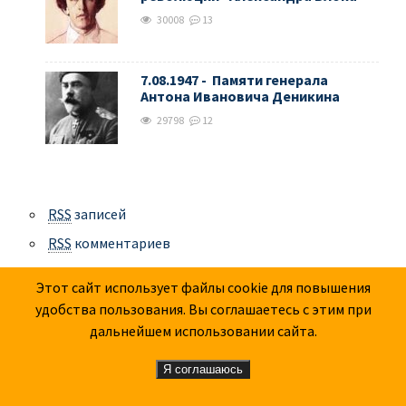
30008
13
7.08.1947 - Памяти генерала
Антона Ивановича Деникина
29798
12
RSS
записей
RSS
комментариев
Этот сайт использует файлы cookie для повышения
удобства пользования. Вы соглашаетесь с этим при
дальнейшем использовании сайта.
Главный редактор: М.В. Назаров
Я соглашаюсь
Редактор: Н.В. Дмитриев
Администратор: А.О. Овсянников