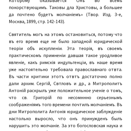
Которому оказывается Онъ во всемъ
покорствующимъ. Таковы дѣла Христовы, а большее
да почтено будетъ молчаніемъ» (Твор. Изд. 3-е,
Москва, 1899, стр. 142-143).
Святитель могъ на этомъ остановиться, потому что
въ его время еще не было западной юридической
теоріи объ искупленіи. Эта теорія, въ своемъ
практическомъ примѣненіи давшая такое уродливое
явленіе, какъ римскія индульгенціи, въ наше время
уже настоятельно требовала православнаго отвѣта.
Въ части критики этотъ отвѣтъ достаточно полно
дали архим. Сергій, Свѣтловъ и др., а Митрополитъ
Антоній раскрылъ уже положительное ученіе о томъ,
что св. Григорій по несомнѣнно серьезнымъ
соображеніямъ того времени почтилъ молчаніемъ. Въ
дни Митрополита Антонія юридическое заблужденіе
настолько выросло, что онъ принужденъ былъ
нарушить это молчаніе. За это богословская наука и