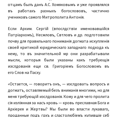
отцамъ былъ данъ А.С. Хомяковымъ и уже проявлялся
въ работахъ разныхъ богослововъ, частично
учениковъ самого Митрополита Антонія.
Если Архим. Сергій (впослѣдствіи именовавшійся
Патріархомъ), Несмѣловъ, Свѣтловъ и др. подготовили
почву для правильнаго пониманія догмата искупленія
своей критикой юридическаго западнаго подхода къ
нему, то въ значительной мѣрѣ они разрабатывали
мысли, которыя были указаны какъ требующія
изслѣдованія еще св. Григоріемъ Богословомъ въ
его Словѣ на Пасху.
«Остается, — говоритъ онъ, — изслѣдовать вопросъ и
догматъ, оставляемый безъ вниманія многими, но для
меня требующій изслѣдованія. Кому и для чего пролита
сія изліянная за насъ кровь — кровь преславная Бога и
Архіерея и Жертвы? Мы были во власти лукаваго,
проданные подъ грѣхъ и сластолюбіемъ купившіе себѣ