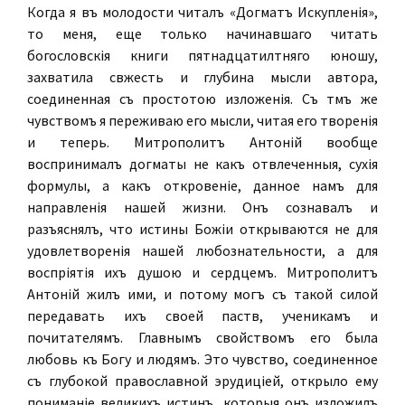
Когда я въ молодости читалъ «Догматъ Искупленія»,
то меня, еще только начинавшаго читать
богословскія книги пятнадцатилѣтняго юношу,
захватила свѣжесть и глубина мысли автора,
соединенная съ простотою изложенія. Съ тѣмъ же
чувствомъ я переживаю его мысли, читая его творенія
и теперь. Митрополитъ Антоній вообще
воспринималъ догматы не какъ отвлеченныя, сухія
формулы, а какъ откровеніе, данное намъ для
направленія нашей жизни. Онъ сознавалъ и
разъяснялъ, что истины Божіи открываются не для
удовлетворенія нашей любознательности, а для
воспріятія ихъ душою и сердцемъ. Митрополитъ
Антоній жилъ ими, и потому могъ съ такой силой
передавать ихъ своей паствѣ, ученикамъ и
почитателямъ. Главнымъ свойствомъ его была
любовь къ Богу и людямъ. Это чувство, соединенное
съ глубокой православной эрудиціей, открыло ему
пониманіе великихъ истинъ, которыя онъ изложилъ