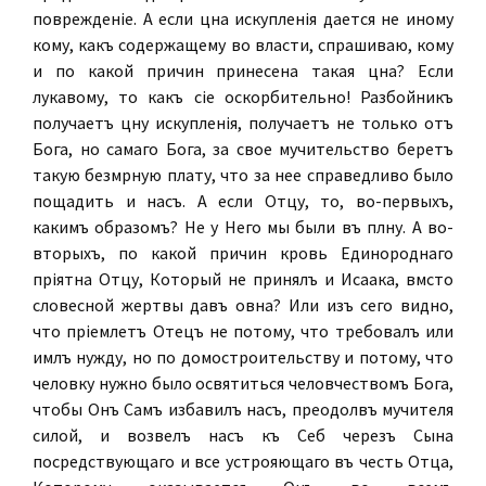
поврежденіе. А если цѣна искупленія дается не иному
кому, какъ содержащему во власти, спрашиваю, кому
и по какой причинѣ принесена такая цѣна? Если
лукавому, то какъ сіе оскорбительно! Разбойникъ
получаетъ цѣну искупленія, получаетъ не только отъ
Бога, но самаго Бога, за свое мучительство беретъ
такую безмѣрную плату, что за нее справедливо было
пощадить и насъ. А если Отцу, то, во-первыхъ,
какимъ образомъ? Не у Него мы были въ плѣну. А во-
вторыхъ, по какой причинѣ кровь Единороднаго
пріятна Отцу, Который не принялъ и Исаака, вмѣсто
словесной жертвы давъ овна? Или изъ сего видно,
что пріемлетъ Отецъ не потому, что требовалъ или
имѣлъ нужду, но по домостроительству и потому, что
человѣку нужно было освятиться человѣчествомъ Бога,
чтобы Онъ Самъ избавилъ насъ, преодолѣвъ мучителя
силой, и возвелъ насъ къ Себѣ черезъ Сына
посредствующаго и все устрояющаго въ честь Отца,