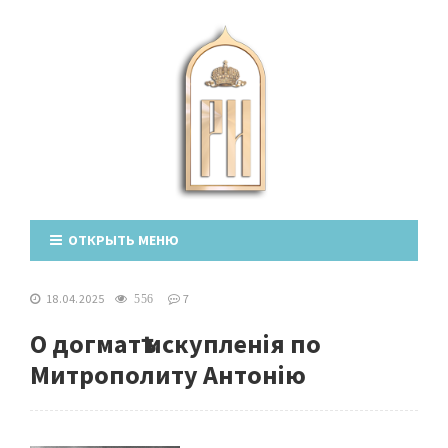
ОТКРЫТЬ МЕНЮ
18.04.2025
7
556
О догматѣ искупленія по
Митрополиту Антонію