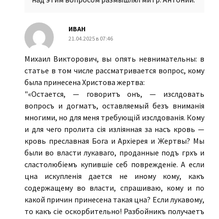
ИВАН
21.04.2025 в 07:46
Михаил Викторович, вы опять невнимательны: в
статье в том числе рассматривается вопрос, кому
была принесена Христова жертва:
"«Остается, — говоритъ онъ, — изслѣдовать
вопросъ и догматъ, оставляемый безъ вниманія
многими, но для меня требующій изслѣдованія. Кому
и для чего пролита сія изліянная за насъ кровь —
кровь преславная Бога и Архіерея и Жертвы? Мы
были во власти лукаваго, проданные подъ грѣхъ и
сластолюбіемъ купившіе себѣ поврежденіе. А если
цѣна искупленія дается не иному кому, какъ
содержащему во власти, спрашиваю, кому и по
какой причинѣ принесена такая цѣна? Если лукавому,
то какъ сіе оскорбительно! Разбойникъ получаетъ