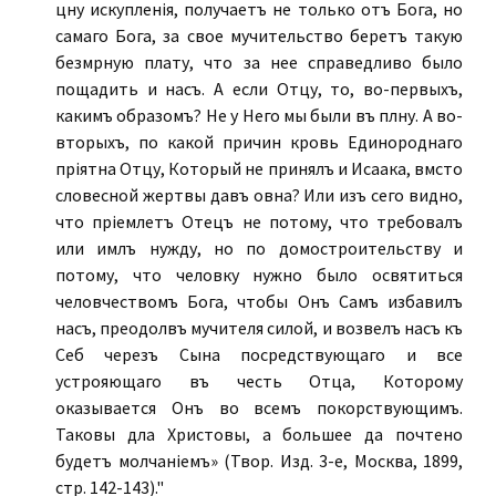
цѣну искупленія, получаетъ не только отъ Бога, но
самаго Бога, за свое мучительство беретъ такую
безмѣрную плату, что за нее справедливо было
пощадить и насъ. А если Отцу, то, во-первыхъ,
какимъ образомъ? Не у Него мы были въ плѣну. А во-
вторыхъ, по какой причинѣ кровь Единороднаго
пріятна Отцу, Который не принялъ и Исаака, вмѣсто
словесной жертвы давъ овна? Или изъ сего видно,
что пріемлетъ Отецъ не потому, что требовалъ
или имѣлъ нужду, но по домостроительству и
потому, что человѣку нужно было освятиться
человѣчествомъ Бога, чтобы Онъ Самъ избавилъ
насъ, преодолѣвъ мучителя силой, и возвелъ насъ къ
Себѣ черезъ Сына посредствующаго и все
устрояющаго въ честь Отца, Которому
оказывается Онъ во всемъ покорствующимъ.
Таковы дѣла Христовы, а большее да почтено
будетъ молчаніемъ» (Твор. Изд. 3-е, Москва, 1899,
стр. 142-143)."