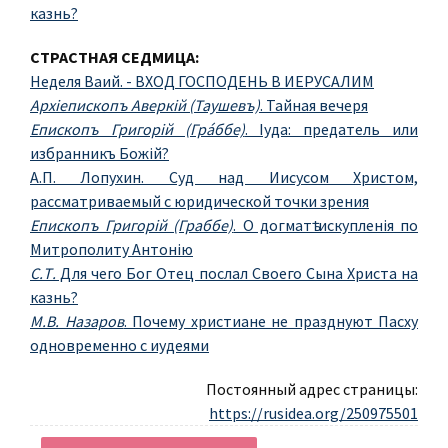
казнь?
СТРАСТНАЯ СЕДМИЦА:
Неделя Ваий. - ВХОД ГОСПОДЕНЬ В ИЕРУСАЛИМ
Архіепископъ Аверкій (Таушевъ)
. Тайная вечеря
Епископъ Григорiй (Гра́ббе)
. Iуда: предатель или
избранникъ Божiй?
А.П. Лопухин. Суд над Иисусом Христом,
рассматриваемый с юридической точки зрения
Епископъ Григорій (Граббе)
. О догматѣ искупленія по
Митрополиту Антонію
С.Т.
Для чего Бог Отец послал Своего Сына Христа на
казнь?
М.В. Назаров
. Почему христиане не празднуют Пасху
одновременно с иудеями
Постоянный адрес страницы:
https://rusidea.org/250975501