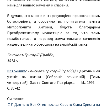
намъ для нашего наученія и спасенія.
Я думаю, что многіе интересующіеся православнымъ
богословіемъ, а особенно всѣ почитатели памяти
Митрополита Антонія, будутъ благодарны
Преображенскому монастырю за то, что тамъ
позаботились о переводѣ замѣчательнаго сочиненія
нашего великаго богослова на англійскій языкъ.
Епископъ Григорій (Граббе)
1978 г
.
Источникъ
:
Епископъ Григорій (Граббе)
. Церковь и ея
ученіе въ жизни. (Собраніе сочиненій). [Томъ
четвертый]: Завѣтъ Святого Патріарха. — М., 1996. —
С. 38-42.
См. также:
С.Т.
Для чего Бог Отец послал Своего Сына Христа на