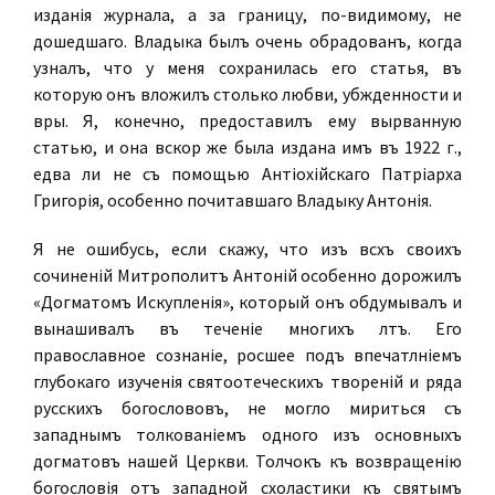
изданія журнала, а за границу, по-видимому, не
дошедшаго. Владыка былъ очень обрадованъ, когда
узналъ, что у меня сохранилась его статья, въ
которую онъ вложилъ столько любви, убѣжденности и
вѣры. Я, конечно, предоставилъ ему вырванную
статью, и она вскорѣ же была издана имъ въ 1922 г.,
едва ли не съ помощью Антіохійскаго Патріарха
Григорія, особенно почитавшаго Владыку Антонія.
Я не ошибусь, если скажу, что изъ всѣхъ своихъ
сочиненій Митрополитъ Антоній особенно дорожилъ
«Догматомъ Искупленія», который онъ обдумывалъ и
вынашивалъ въ теченіе многихъ лѣтъ. Его
православное сознаніе, росшее подъ впечатлѣніемъ
глубокаго изученія святоотеческихъ твореній и ряда
русскихъ богослововъ, не могло мириться съ
западнымъ толкованіемъ одного изъ основныхъ
догматовъ нашей Церкви. Толчокъ къ возвращенію
богословія отъ западной схоластики къ святымъ