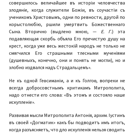
совершилось величайшее въ исторіи человѣчества
злодѣяніе, когда служители Божіи, въ соучастіи съ
ученикомъ Христовымъ, одни по ревности, другой по
корыстолюбію, рѣшили умертвить Божественнаго
Сына. Вторично (выдѣлено мною, —
Е. Г.
) эта
подавляющая скорбь объяла Его пречистую душу на
крестѣ, когда уже весь жестокій народъ не только не
смягчился Его страшными тѣлесными мученіями
(душевныхъ, конечно, они и понять не могли), но и
злобно издѣвался надъ Страдальцемъ».
Не къ одной Геѳсиманіи, а и къ Голгоѳѣ, вопреки не
всегда добросовѣстнымъ критикамъ Митрополита,
надо отнести его слова: «Въ этомъ и состояло наше
искупленіе».
Развивая мысли Митрополита Антонія, архим. Іустинъ
въ своей «Догматикѣ» какъ бы подводитъ имъ итогъ,
когда разъясняетъ, что дѣло искупленія нельзя сводить