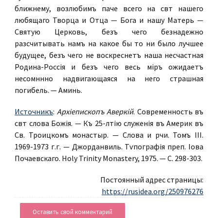
ближнему, возлюбимъ паче всего на свѣтѣ нашего
любящаго Творца и Отца — Бога и нашу Матерь —
Святую Церковь, безъ чего безнадежно
разсчитывать намъ на какое бы то ни было лучшее
будущее, безъ чего не воскреснетъ наша несчастная
Родина-Россія и безъ чего весь міръ ожидаетъ
несомнѣнно надвигающаяся на него страшная
погибель. — Аминь.
Источникъ
:
Архіепископъ Аверкій
. Современность въ
свѣтѣ слова Божія. — Къ 25-лѣтію служенія въ Америкѣ въ
Св. Троицкомъ монастырѣ. — Слова и рѣчи. Томъ III.
1969-1973 г.г. — Джорданвиль. Тѵпографія преп. Іова
Почаевскаго. Holy Trinity Monastery, 1975. — С. 298-303.
Постоянный адрес страницы:
https://rusidea.org/250976276
Оставить свой комментарий