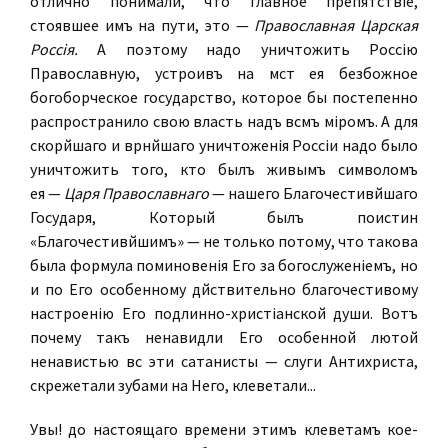
отлично понимали, что главное препятствіе,
стоявшее имъ на пути, это —
Православная Царская
Россія.
А поэтому надо уничтожить Россію
Православную, устроивъ на мѣстѣ ея безбожное
богоборческое государство, которое бы постепенно
распространило свою власть надъ всѣмъ міромъ. А для
скорѣйшаго и вѣрнѣйшаго уничтоженія Россіи надо было
уничтожить того, кто былъ живымъ символомъ
ея —
Царя Православнаго
— нашего Благочестивѣйшаго
Государя, Который былъ поистинѣ
«Благочестивѣйшимъ» — не только потому, что такова
была формула поминовенія Его за богослуженіемъ, но
и по Его особенному дѣйствительно благочестивому
настроенію Его подлинно-христіанской души. Вотъ
почему такъ ненавидѣли Его особенной лютой
ненавистью всѣ эти сатанисты — слуги Антихриста,
скрежетали зубами на Него, клеветали...
Увы! до настоящаго времени этимъ клеветамъ кое-