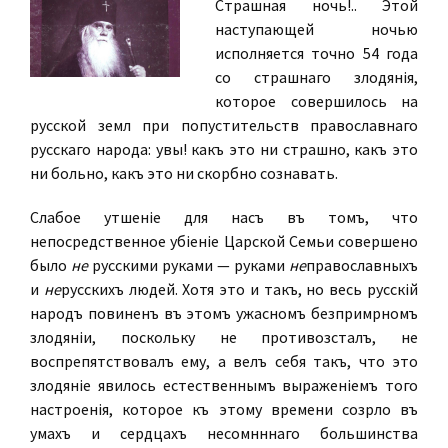
Страшная ночь!.. Этой
наступающей ночью
исполняется точно 54 года
со страшнаго злодѣянія,
которое совершилось на
русской землѣ при попустительствѣ православнаго
русскаго народа: увы! какъ это ни страшно, какъ это
ни больно, какъ это ни скорбно сознавать.
Слабое утѣшеніе для насъ въ томъ, что
непосредственное убіеніе Царской Семьи совершено
было
не
русскими руками — руками
не
православныхъ
и
не
русскихъ людей. Хотя это и такъ, но
весь
русскій
народъ повиненъ въ этомъ ужасномъ безпримѣрномъ
злодѣяніи, поскольку не противозсталъ, не
воспрепятствовалъ ему, а велъ себя такъ, что это
злодѣяніе явилось естественнымъ выраженіемъ того
настроенія, которое къ этому времени созрѣло въ
умахъ и сердцахъ несомнѣннаго большинства