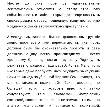
Многіе до сихъ поръ съ удивительнымъ
легкомысліемъ относятся къ этому страшному
событію, а есть и такіе, которые доселѣ еще носятъ въ
своихъ душахъ отраву, приведшую нашу несчастную
Родину-Россію къ этому жуткому преступленію.
А между тѣмъ, казалось бы, всѣ православные русскіе
люди, послѣ всего ими пережитаго съ тѣхъ поръ,
должны были бы окончательно прозрѣть и дать
должную оцѣнку всему происшедшему — всему
кровавому бѣдствію, постигшему нашу Родину, въ
результатѣ страшнаго грѣха цареубійства. Мало того:
нѣкоторые даже пробуютъ насъ осуждать за служеніе
нами панихидъ по убіенной Царской Семьѣ, говоря, что
мы «занимаемся политикой». Такъ говорятъ, по
большей части, тѣ, которые явно или тайно
сочувствуютъ такъ называемой «патріархіи»
совѣтской, словно совершенно не замѣчая, что именно
эта-то «патріархія» и занимается
политикой,