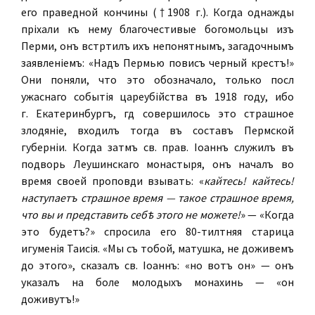
его праведной кончины (†1908 г.). Когда однажды
пріѣхали къ нему благочестивые богомольцы изъ
Перми, онъ встрѣтилъ ихъ непонятнымъ, загадочнымъ
заявленіемъ: «Надъ Пермью повисъ черный крестъ!»
Они поняли, что это обозначало, только послѣ
ужаснаго событія цареубійства въ 1918 году, ибо
г. Екатеринбургъ, гдѣ совершилось это страшное
злодѣяніе, входилъ тогда въ составъ Пермской
губерніи. Когда затѣмъ св. прав. Іоаннъ служилъ въ
подворьѣ Леушинскаго монастыря, онъ началъ во
время своей проповѣди взывать: «
кайтесь! кайтесь!
наступаетъ страшное время — такое страшное время,
что вы и представить себѣ этого не можете!
» — «Когда
это будетъ?» спросила его 80-тилѣтняя старица
игуменія Таисія. «Мы съ тобой, матушка, не доживемъ
до этого», сказалъ св. Іоаннъ: «но вотъ онѣ» — онъ
указалъ на болѣе молодыхъ монахинь —
«онѣ
доживутъ!»