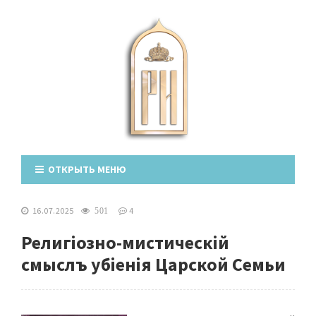
ОТКРЫТЬ МЕНЮ
16.07.2025
4
501
Религіозно-мистическій
смыслъ убіенія Царской Семьи