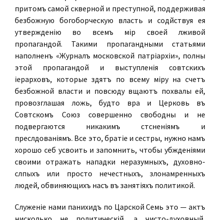
притомъ самой скверной и преступной, поддерживая
безбожную богоборческую власть и содѣйствуя ея
утвержденію во всемъ мірѣ своей лживой
пропагандой. Такими пропагандными статьями
наполненъ «Журналъ московской патріархіи», полны
этой пропагандой и выступленія совѣтскихъ
іерарховъ, которые ѣздятъ по всему міру на счетъ
безбожной власти и повсюду вѣщаютъ похвалы ей,
провозглашая ложь, будто вѣра и Церковь въ
Совѣтскомъ Союзѣ совершенно свободны и не
подвергаются никакимъ стѣсненіямъ и
преслѣдованіямъ. Все это, братіе и сестры, нужно намъ
хорошо себѣ усвоить и запомнить, чтобы убѣжденіями
своими отражать нападки неразумныхъ, духовно-
слѣпыхъ или просто нечестныхъ, злонамѣренныхъ
людей, обвиняющихъ насъ въ занятіяхъ политикой.
Служеніе нами панихидъ по Царской Семьѣ это — актъ
нисколько не политическій, а
чисто-духовный,