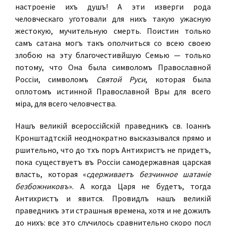
настроеніе ихъ душъ! А эти изверги рода
человѣческаго уготовали для нихъ такую ужасную
жестокую, мучительную смерть. Поистинѣ только
самъ сатана могъ такъ ополчиться со всею своею
злобою на эту благочестивѣйшую Семью — только
потому, что Она была символомъ Православной
Россіи, символомъ
Святой Руси
, которая была
оплотомъ истинной Православной Вѣры для всего
міра, для всего человѣчества.
Нашъ великій всероссійскій праведникъ св. Іоаннъ
Кронштадтскій неоднократно высказывался прямо и
рѣшительно, что до тѣхъ поръ Антихристъ не придетъ,
пока существуетъ въ Россіи самодержавная царская
власть, которая «
сдерживаетъ безчинное шатаніе
безбожниковъ
». А когда Царя не будетъ, тогда
Антихристъ и явится. Провидѣлъ нашъ великій
праведникъ эти страшныя времена, хотя и не дожилъ
до нихъ: все это случилось сравнительно скоро послѣ