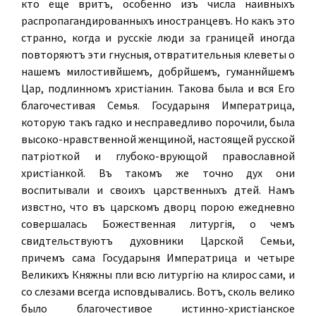
кто еще вѣритъ, особенно изъ числа наивныхъ
распропагандированныхъ иностранцевъ. Но какъ это
странно, когда и русскіе люди за границей иногда
повторяютъ эти гнусныя, отвратительныя клеветы о
нашемъ милостивѣйшемъ, добрѣйшемъ, гуманнѣйшемъ
Царѣ, подлинномъ христіанинѣ. Такова была и вся Его
благочестивая Семья. Государыня Императрица,
которую такъ гадко и несправедливо порочили, была
высоко-нравственной женщиной, настоящей русской
патріоткой и глубоко-вѣрующой православной
христіанкой. Въ такомъ же точно духѣ они
воспитывали и своихъ царственныхъ дѣтей. Намъ
извѣстно, что въ царскомъ дворцѣ порою ежедневно
совершалась Божественная литургія, о чемъ
свидѣтельствуютъ духовники Царской Семьи,
причемъ сама Государыня Императрица и четыре
Великихъ Княжны пѣли всю литургію на клиросѣ сами, и
со слезами всегда исповѣдывались. Вотъ, сколь велико
было благочестивое истинно-христіанское