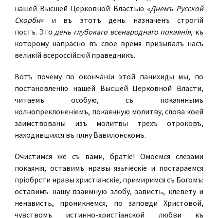
нашей Высшей Церковной Властью «
Днемъ Русской
Скорби
» и въ этотъ день назначенъ
строгій
постъ.
Это
день глубокаго всенароднаго покаянія
, къ
которому напрасно въ свое время призывалъ насъ
великій всероссійскій праведникъ.
Вотъ почему по окончаніи этой панихиды мы, по
постановленію нашей Высшей Церковной Власти,
читаемъ особую, съ покаяннымъ
колѣнопреклоненіемъ, покаянную молитву, слова коей
заимствованы изъ молитвы трехъ отроковъ,
находившихся въ плѣну Вавилонскомъ.
Очистимся же съ вами, братіе! Омоемся слезами
покаянія, оставимъ нравы языческіе и постараемся
пріобрѣсти нравы христіанскіе, примиримся съ Богомъ:
оставимъ нашу взаимную злобу, зависть, клевету и
ненависть, проникнемся, по заповѣди Христовой,
чувствомъ истинно-христіанской любви къ