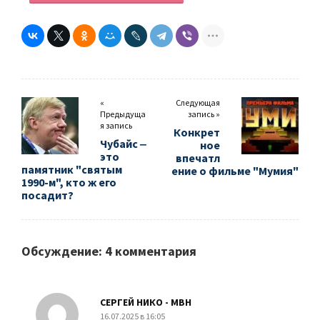
«
Следующая
Предыдуща
запись »
я запись
Конкрет
Чубайс ‒
ное
это
впечатл
памятник "святым
ение о фильме "Мумия"
1990-м", кто ж его
посадит?
Обсуждение: 4 комментария
СЕРГЕЙ НИКО - МВН
16.07.2025 в 16:05