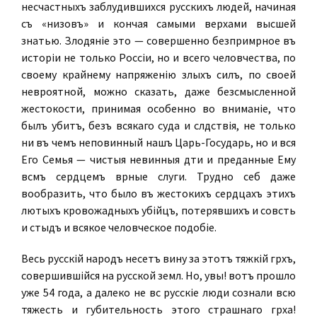
несчастныхъ заблудившихся русскихъ людей, начиная
съ «низовъ» и кончая самыми верхами высшей
знатью. Злодѣяніе это — совершенно безпримѣрное въ
исторіи не только Россіи, но и всего человѣчества, по
своему крайнему напряженію злыхъ силъ, по своей
невѣроятной, можно сказать, даже безсмысленной
жестокости, принимая особенно во вниманіе, что
былъ убитъ, безъ всякаго суда и слѣдствія, не только
ни въ чемъ неповинный нашъ Царь-Государь, но и вся
Его Семья — чистыя невинныя дѣти и преданные Ему
всѣмъ сердцемъ вѣрные слуги. Трудно себѣ даже
вообразить, что было въ жестокихъ сердцахъ этихъ
лютыхъ кровожадныхъ убійцъ, потерявшихъ и совѣсть
и стыдъ и всякое человѣческое подобіе.
Весь русскій народъ несетъ вину за этотъ тяжкій грѣхъ,
совершившійся на
русской
землѣ. Но, увы! вотъ прошло
уже 54 года, а далеко не всѣ русскіе люди сознали всю
тяжесть и губительность этого страшнаго грѣха!