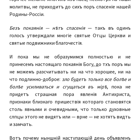
молитвы, не приходитъ до сихъ поръ спасеніе нашей
Родины-Россіи.
Безъ покаянія — нѣтъ спасенія
— такъ въ одинъ
голосъ утверждали многіе святые Отцы Церкви и
святые подвижники благочестія.
И пока мы не образумимся полностью и не
принесемъ
настоящаго
покаянія Богу, до тѣхъ поръ мы
не можемъ разсчитывать ни на что хорошее, ни на
что подлинно-доброе:
зло будетъ только все болѣе и
болѣе усиливаться и сгущаться въ мірѣ
, пока не
придетъ страшная пора явленія Антихриста,
признаки близкаго пришествія котораго становятся
столь явными и очевидными, что только духовные
слѣпцы этого не видятъ или — вѣрнѣе — не хотятъ видѣть
и замѣчать.
Вотъ почему нынѣшній наступающій день объявленъ