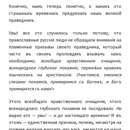
Конечно, намъ теперь понятно, о какихъ это
страшныхъ временахъ предрекалъ нашъ великій
праведникъ.
Увы! все это случилось только потому, что
православные русскіе люди не обращали вниманія на
пламенные призывы своего праведника, который
часто въ своихъ проповѣдяхъ взывалъ:
намъ
необходимо, всеобщее нравственное очищеніе,
всенародное глубокое покаяніе, перемѣна нравовъ
языческихъ на христіанскіе. Очистимся, омоемся
слезами покаянія, примиримся съ Богомъ, и Богъ
примирится съ нами!
»
Этого всеобщаго нравственнаго очищенія, этого
всенароднаго глубокаго покаянія не послѣдовало.
Не
видно его — увы! — и до настоящаго времени!
И въ
этомъ — единственная причина, почему, несмотря на
горячее желаніе многихъ изъ насъ, несмотря на наши