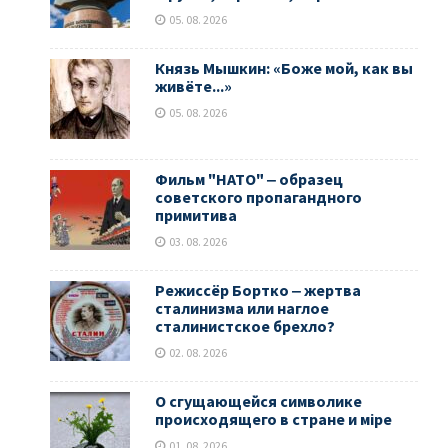
05. 08. 2026
Князь Мышкин: «Боже мой, как вы
живёте...»
05. 08. 2026
Фильм "НАТО" ‒ образец
советского пропагандного
примитива
03. 08. 2026
Режиссёр Бортко ‒ жертва
сталинизма или наглое
сталинистское брехло?
02. 08. 2026
О сгущающейся символике
происходящего в стране и мiре
01. 08. 2026