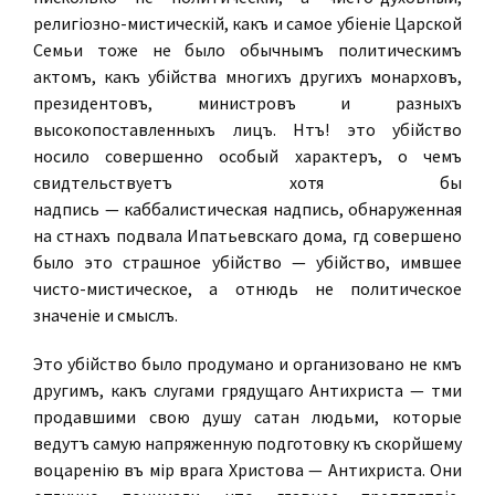
религіозно-мистическій,
какъ и самое убіеніе Царской
Семьи тоже не было обычнымъ политическимъ
актомъ, какъ убійства многихъ другихъ монарховъ,
президентовъ, министровъ и разныхъ
высокопоставленныхъ лицъ. Нѣтъ! это убійство
носило совершенно
особый
характеръ, о чемъ
свидѣтельствуетъ хотя бы
надпись —
каббалистическая
надпись, обнаруженная
на стѣнахъ подвала Ипатьевскаго дома, гдѣ совершено
было это страшное убійство — убійство, имѣвшее
чисто
-мистическое,
а отнюдь не политическое
значеніе и смыслъ.
Это убійство было продумано и организовано не кѣмъ
другимъ, какъ слугами грядущаго Антихриста — тѣми
продавшими свою душу сатанѣ людьми, которые
ведутъ самую напряженную подготовку къ скорѣйшему
воцаренію въ мірѣ врага Христова — Антихриста. Они