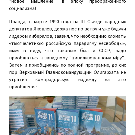
"новое мышление" в эпоху преображенного
социализма!
Правда, в марте 1990 года на III Съезде народных
депутатов Яковлев, держа нос по ветру и уже будучи
лидером либералов, заявил, что необходимо сломать
«тысячелетнюю российскую парадигму несвободы»,
имея в виду, что таковым был и СССР, надо
приобщаться к западному "цивилизованному мiру"...
Затем и приобщились по полной программе, до сих
пор Верховный Главнокомандующий Олигархата не
утратил компрадорскую надежду на это
приобщение...