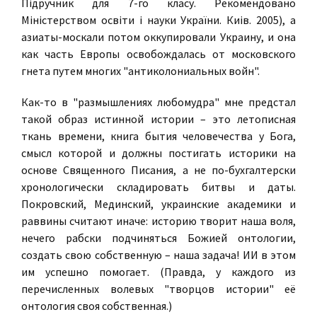
Пiдручник для 7-го класу. Рекомендовано
Міністерством освіти і науки України. Киiв. 2005), а
азиаты-москали потом оккупировали Украину, и она
как часть Европы освобождалась от московского
гнета путем многих "антиколониальных войн".
Как-то в "размышлениях любомудра" мне предстал
такой образ истинной истории – это летописная
ткань времени, книга бытия человечества у Бога,
смысл которой и должны постигать историки на
основе Священного Писания, а не по-бухгалтерски
хронологически складировать битвы и даты.
Покровский, Мединский, украинские академики и
раввины считают иначе: историю творит наша воля,
нечего рабски подчиняться Божией онтологии,
создать свою собственную – наша задача! ИИ в этом
им успешно помогает. (Правда, у каждого из
перечисленных волевых "творцов истории" её
онтология своя собственная.)