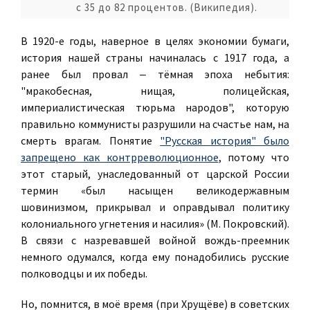
с 35 до 82 процентов. (Википедия).
В 1920-е годы, наверное в целях экономии бумаги,
история нашей страны начиналась с 1917 года, а
ранее был провал ‒ тёмная эпоха небытия:
"мракобесная, нищая, полицейская,
империалистическая тюрьма народов", которую
правильно коммунисты разрушили на счастье нам, на
смерть врагам. Понятие
"Русская история" было
запрещено как контрреволюционное
, потому что
этот старый, унаследованный от царской России
термин «был насыщен великодержавным
шовинизмом, прикрывал и оправдывал политику
колониального угнетения и насилия» (М. Покровский).
В связи с назревавшей войной вождь-преемник
немного одумался, когда ему понадобились русские
полководцы и их победы.
Но, помнится, в моё время (при Хрущёве) в советских