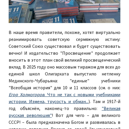
В наше время правители, похоже, хотят виртуально
реанимировать советскую сермяжную истину:
Советский Союз существовал и будет существовать
вечно! И издательство "Просвещение" продолжает
вносить в этот план свой великий просвещенческий
вклад. В 2025 году оно массовым тиражом для всех до
единой школ Олигархата выпустило нетленку
Мединского-Чубарьяна: "единые" учебники
"Всеобщая история" для 10 и 11 классов (см. о них:
Егор Холмогоров
. Что не так с новыми учебниками
истории. Измена, трусость и обман...
). Там и 1917-й
год объяснён, наконец-то правильно:
"Великая
русская революция"
! Вот для чего – для великого
СССР! – была предназначена Богом и развивалась в