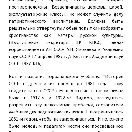
противоположны... Возвеличивать церковь, царей,
эксплуататорские классы... не может служить делу
патриотического воспитания... Должны быть
решительно отвергнуты любые попытки изобразить
христианство как "матерь" русской культуры»
(Выступление секретаря ЦК КПСС, члена-
корреспондента АН СССР А.Н. Яковлева в Академии
наук СССР 17 апреля 1987 г. // Вестник Академии наук
СССР. 1987. № 6).
Вот и название горбачевского учебника "История
СССР с древнейших времён до 1981 года" тому
свидетельство. СССР вечен. А что же в таком случае
было в 1917-м и 1922-м? Видимо, затрудняясь
разрешить эту щекотливую проблему, составители
учебника для педагогических вузов (!) и ограничились
1861-м годом, чтобы не заморачиваться... И положено
было молодым педагогам нести сие просвещенное