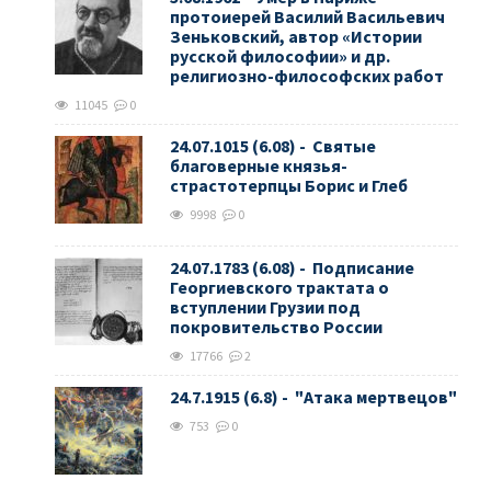
протоиерей Василий Васильевич
Зеньковский, автор «Истории
русской философии» и др.
религиозно-философских работ
11045
0
24.07.1015 (6.08) - Святые
благоверные князья-
страстотерпцы Борис и Глеб
9998
0
24.07.1783 (6.08) - Подписание
Георгиевского трактата о
вступлении Грузии под
покровительство России
17766
2
24.7.1915 (6.8) - "Атака мертвецов"
753
0