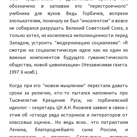
обозначено в заглавии его "перестроечного"
учебника для вузов. Ведь Горбачев, вопреки
злопыхателям, поначалу не был "иноагентом" и вовсе
не собирался разрушать Великий Советский Союз, а
только хотел, из космплекса неполноценности перед
Западом, устроить "модернизацию социализма": «Я
смотрю на социалистическую идею как на один из
важных компонентов будущего гуманистического
общества, новой цивилизации» (Независимая газета.
1997. 6 нояб.).
Когда при его "новом мышлении" перестали давать
сроки за религию, кто-то пытался напомнить про
Тысячелетие Крещения Руси, но горбачевский
идеолог – секретарь ЦК А.Н. Яковлев заявил в связи с
этим об «отходе ряда историков и литераторов от
классовых оценок... Но ведь ясно... что патриотизм
Ленина, благороднейшего сына России, и
патриотизм, к примеру, Столыпина... полярно