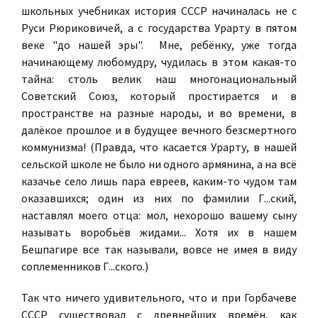
школьных учебниках история СССР начиналась не с
Руси Рюриковичей, а с государства Урарту в пятом
веке "до нашей эры". Мне, ребёнку, уже тогда
начинающему любомудру, чудилась в этом какая-то
тайна: столь велик наш многонациональный
Советский Союз, который простирается и в
пространстве на разные народы, и во времени, в
далёкое прошлое и в будущее вечного безсмертного
коммунизма! (Правда, что касается Урарту, в нашей
сельской школе не было ни одного армянина, а на всё
казачье село лишь пара евреев, каким-то чудом там
оказавшихся; один из них по фамилии Г...ский,
наставлял моего отца: мол, нехорошо вашему сыну
называть воробьёв жидами... Хотя их в нашем
Бешпагире все так называли, вовсе не имея в виду
соплеменников Г...ского.)
Так что ничего удивительного, что и при Горбачеве
СССР существовал с древнейших времён, как