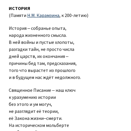
ИСТОРИЯ
(Памяти
Н.М. Карамзина
, к 200-летию)
История ‒ собранье опыта,
народа жизненного смысла.
В ней войны и пустые хлопоты,
разгадки тайн, не просто числа
дней царств, их окончания ‒
причины бед там, предсказания,
того что вырастет из прошлого
и в будущем нас ждёт недолжного.
Священное Писание ‒ наш ключ
к уразумению истории
без этого и ум могуч,
не разглядит её теории,
её Закона жизни‒смерти.
На историческом мольберте