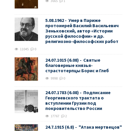
3665
1
5.08.1962 - Умер в Париже
протоиерей Василий Васильевич
Зеньковский, автор «Истории
русской философии» и др.
религиозно-философских работ
11045
0
24.07.1015 (6.08) - Святые
благоверные князья-
страстотерпцы Борис и Глеб
9998
0
24.07.1783 (6.08) - Подписание
Георгиевского трактата о
вступлении Грузии под
покровительство России
17767
2
24.7.1915 (6.8) - "Атака мертвецов"