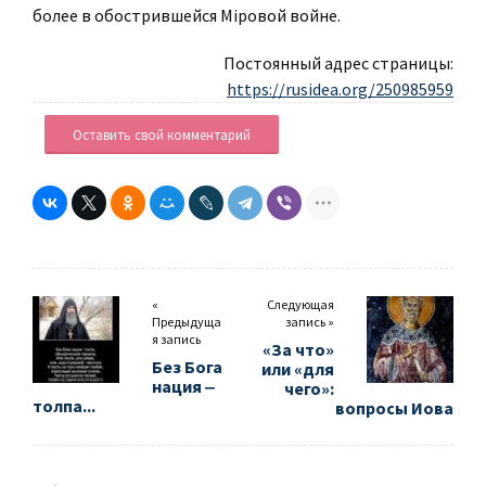
более в обострившейся Мiровой войне.
Постоянный адрес страницы:
https://rusidea.org/250985959
Оставить свой комментарий
«
Следующая
Предыдуща
запись »
я запись
«За что»
Без Бога
или «для
нация ‒
чего»:
толпа...
вопросы Иова