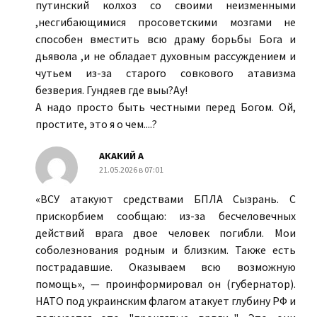
путинский колхоз со своими неизменными
,несгибающимися просоветскими мозгами не
способен вместить всю драму борьбы Бога и
дьявола ,и не обладает духовным рассуждением и
чутьем из-за старого совкового атавизма
безверия. Гундяев где выы?Ау!
А надо просто быть честными перед Богом. Ой,
простите, это я о чем....?
АКАКИЙ А
21.05.2026 в 07:01
«ВСУ атакуют средствами БПЛА Сызрань. С
прискорбием сообщаю: из-за бесчеловечных
действий врага двое человек погибли. Мои
соболезнования родным и близким. Также есть
пострадавшие. Оказываем всю возможную
помощь», — проинформировал он (губернатор).
НАТО под украинским флагом атакует глубину РФ и