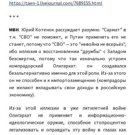
https://taen-1.livejournal.com/7689155.html
+ + +
МВН
. Юрий Котенок рассуждает разумно. "Сармат" в
т.н. "СВО" не поможет, и Путин применять его не
станет, потому что "СВО" ‒ это "невойна не всерьёз",
ибо иллюзия о восстановлении "дружбы" с Западом
безсмертна, потому что так изначально устроен
компрадорский Олигархат: он создавался
безальтернативно именно для этой роли. Из-за этого
он не способен и к импортозамещению (компрадоры
не желают вкладывать свои доходы в российскую
экономику).
Из-за этой иллюзии в уже пятилетней войне
Олигархат не применяет и информационно-
идеологическое оружие, способное стопроцентно
легализовать и оправдать эту войну в глазах как