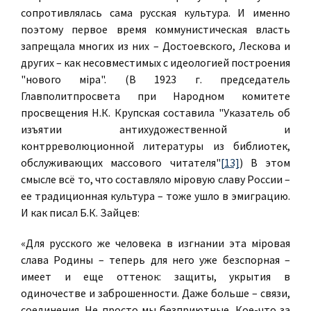
сопротивлялась сама русская культура. И именно
поэтому первое время коммунистическая власть
запрещала многих из них – Достоевского, Лескова и
других – как несовместимых с идеологией построения
"нового мiра". (В 1923 г. председатель
Главполитпросвета при Народном комитете
просвещения H.К. Кpупская составила "Указатель об
изъятии антихудожественной и
контрреволюционной литературы из библиотек,
обслуживающих массового читателя"
[13]
) В этом
смысле всё то, что составляло мiровую славу России –
ее традиционная культура – тоже ушло в эмиграцию.
И как писал Б.К. Зайцев:
«Для русского же человека в изгнании эта мiровая
слава Родины – теперь для него уже безспорная –
имеет и еще оттенок: защиты, укрытия в
одиночестве и заброшенности. Даже больше – связи,
соединения. Не просто мы безприютные. Кое-что за