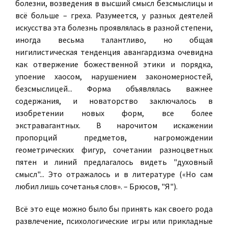
болезни, возведения в высший смысл безсмыслицы и
всё больше – греха. Разумеется, у разных деятелей
искусства эта болезнь проявлялась в разной степени,
иногда весьма талантливо, но общая
нигилистическая тенденция авангардизма очевидна
как отвержение божественной этики и порядка,
упоение хаосом, нарушением закономерностей,
безсмыслицей... Форма объявлялась важнее
содержания, и новаторство заключалось в
изобретении новых форм, все более
экстравагантных. В нарочитом искажении
пропорций предметов, нагромождении
геометрических фигур, сочетании разноцветных
пятен и линий предлагалось видеть "духовный
смысл"... Это отражалось и в литературе («Но сам
любил лишь сочетанья слов». – Брюсов, "Я").
Всё это еще можно было бы принять как своего рода
развлечение, психологические игры или прикладные