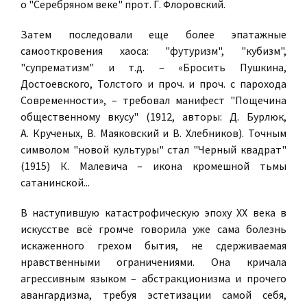
о "Серебряном веке" прот. Г. Флоровский.
Затем последовали еще более эпатажные
самооткровения хаоса: "футуризм", "кубизм",
"супрематизм" и т.д. – «Бросить Пушкина,
Достоевского, Толстого и проч. и проч. с парохода
Современности», – требовал манифест "Пощечина
общественному вкусу" (1912, авторы: Д. Бурлюк,
А. Крученых, В. Маяковский и В. Хлебников). Точным
символом "новой культуры" стал "Черный квадрат"
(1915) К. Малевича – икона кромешной тьмы
сатанинской...
В наступившую катастрофическую эпоху ХХ века в
искусстве всё громче говорила уже сама болезнь
искаженного грехом бытия, не сдерживаемая
нравственными ограничениями. Она кричала
агрессивным языком – абстракционизма и прочего
авангардизма, требуя эстетизации самой себя,