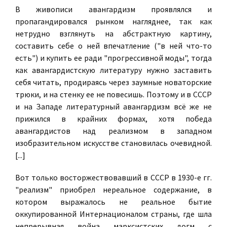
В живописи авангардизм проявлялся и
пропагандировался рынком нагляднее, так как
нетрудно взглянуть на абстрактную картину,
составить себе о ней впечатление ("в ней что-то
есть") и купить ее ради "прогрессивной моды", тогда
как авангардистскую литературу нужно заставить
себя читать, продираясь через заумные новаторские
трюки, и на стенку ее не повесишь. Поэтому и в СССР
и на Западе литературный авангардизм всё же не
прижился в крайних формах, хотя победа
авангардистов над реализмом в западном
изобразительном искусстве становилась очевидной.
[...]
Вот только восторжествовавший в СССР в 1930-е гг.
"реализм" приобрел нереальное содержание, в
котором выражалось не реальное бытие
оккупированной Интернационалом страны, где шла
непрерывная война марксистских догм с