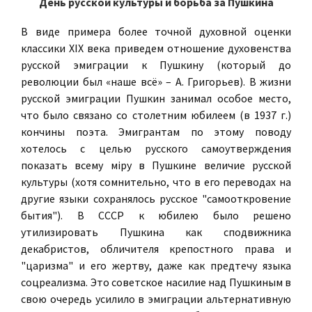
День русской культуры и борьба за Пушкина
В виде примера более точной духовной оценки
классики XIX века приведем отношение духовенства
русской эмиграции к Пушкину (который до
революции был «наше всё» – А. Григорьев). В жизни
русской эмиграции Пушкин занимал особое место,
что было связано со столетним юбилеем (в 1937 г.)
кончины поэта. Эмигрантам по этому поводу
хотелось с целью русского самоутверждения
показать всему мiру в Пушкине величие русской
культуры (хотя сомнительно, что в его переводах на
другие языки сохранялось русское "самооткровение
бытия"). В СССР к юбилею было решено
утилизировать Пушкина как сподвижника
декабристов, обличителя крепостного права и
"царизма" и его жертву, даже как предтечу языка
соцреализма. Это советское насилие над Пушкиным в
свою очередь усилило в эмиграции альтернативную