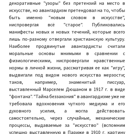
декоративные "узоры" без претензий на место в
искусстве, но авангардизм претендовал на то, чтобы
быть именно "новым словом в искусстве",
ниспровергая всё "старое". Публиковались
манифесты новых и новых течений, которые всего
лишь по-разному отвергали христианскую культуру.
Наиболее продвинутые авангардисты считали
моральные основы мнимыми в сравнении с
физиологическими, ниспровергали нравственные
нормы в личной жизни, рассматривая ее как "игру",
выдвигали под видом нового искусства мерзости;
таков, например, знаменитый писсуар,
выставленный Марселем Дюшаном в 1917 г. в виде
"фонтана". "Тайна беззакония" в авангардизме уже не
требовала вдохновения чуткого медиума и его
духовного усилия, а могла действовать
самостоятельно, через случайные, механические
процессы, выдаваемые за "искусство" (вспомним
успешно выставленную в Париже в 1910 г. картину