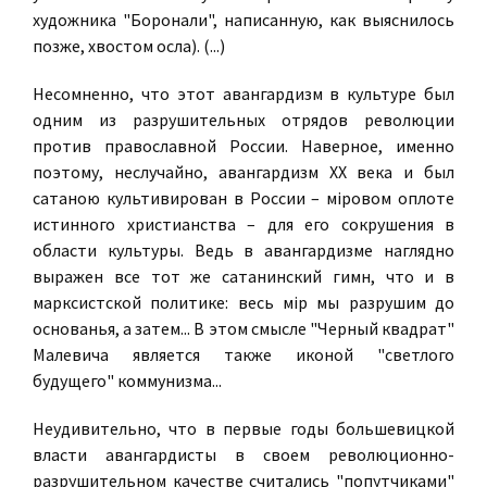
художника "Боронали", написанную, как выяснилось
позже, хвостом осла). (...)
Несомненно, что этот авангардизм в культуре был
одним из разрушительных отрядов революции
против православной России. Наверное, именно
поэтому, неслучайно, авангардизм ХХ века и был
сатаною культивирован в России – мiровом оплоте
истинного христианства – для его сокрушения в
области культуры. Ведь в авангардизме наглядно
выражен все тот же сатанинский гимн, что и в
марксистской политике: весь мiр мы разрушим до
основанья, а затем... В этом смысле "Черный квадрат"
Малевича является также иконой "светлого
будущего" коммунизма...
Неудивительно, что в первые годы большевицкой
власти авангардисты в своем революционно-
разрушительном качестве считались "попутчиками"