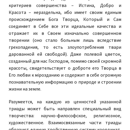
критериев совершенства – Истина, Добро и
Красота – нераздельна, ибо имеет своим единым
происхождением Бога Творца, Который и Сам
соединяет в Себе все эти идеальные качества и
отражает их в Своем изначально совершенном
творении (оно стало больным лишь вследствие
грехопадения, то есть злоупотребления твари
дарованной ей свободой). Даже полевой цветок,
созданный для нас Господом, помимо своей скромной
красоты, свидетельствует о доброте его Творца в
Его любви к мiрозданию и содержит в себе огромную
познавательную информацию о природе и строении
жизни на земле.
Разумеется, на каждую из ценностей указанной
триады может быть направлен специальный вид
творчества: научно-философское, религиозное,
художественное. Взаимосвязанные части триады
образуют единую тройственную систему координат,