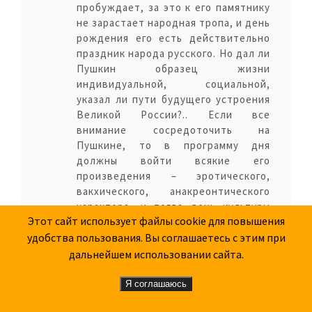
пробуждает, за это к его памятнику
не зарастает народная тропа, и день
рождения его есть действительно
праздник народа русского. Но дал ли
Пушкин образец жизни
индивидуальной, социальной,
указал ли пути будущего устроения
Великой России?.. Если все
внимание сосредоточить на
Пушкине, то в программу дня
должны войти всякие его
произведения – эротического,
вакхического, анакреонтического
характера, и тогда день культуры
Этот сайт использует файлы cookie для повышения
примет характер отрицательный...
удобства пользования. Вы соглашаетесь с этим при
Он не мог примирить противоречий
жизни реальной и идеальной... Он
дальнейшем использовании сайта.
видел всю пошлость окружающего
общества и старался забыть ее в
Я соглашаюсь
развлечениях света. И жизнь его, и