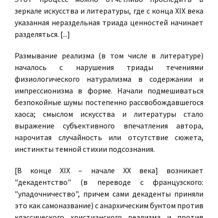
зеркале искусства и литературы, где с конца XIX века
указанная нераздельная триада ценностей начинает
разделяться. [...]
Размывание реализма (в том числе в литературе)
началось с нарушения триады течениями
физиологического натурализма в содержании и
импрессионизма в форме. Начали подмешиваться
безпокойные шумы постепенно рассвобождавшегося
хаоса; смыслом искусства и литературы стало
выражение субъективного впечатления автора,
нарочитая случайность или отсутствие сюжета,
инстинкты темной стихии подсознания.
[В конце XIX – начале ХХ века] возникает
"декадентство" (в переводе с французского:
"упадочничество", причем сами декаденты приняли
это как самоназвание) с анархическим бунтом против
классического христианского реализма и против