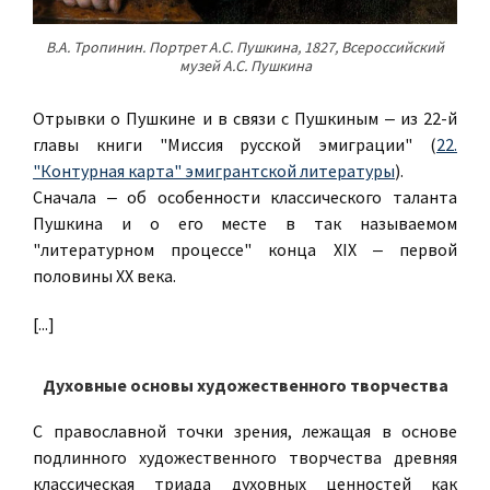
В.А. Тропинин. Портрет А.С. Пушкина, 1827, Всероссийский
музей А.С. Пушкина
Отрывки о Пушкине и в связи с Пушкиным ‒ из 22-й
главы книги "Миссия русской эмиграции" (
22.
"Контурная карта" эмигрантской литературы
).
Сначала ‒ об особенности классического таланта
Пушкина и о его месте в так называемом
"литературном процессе" конца XIX ‒ первой
половины ХХ века.
[...]
Духовные основы художественного творчества
С православной точки зрения, лежащая в основе
подлинного художественного творчества древняя
классическая триада духовных ценностей как