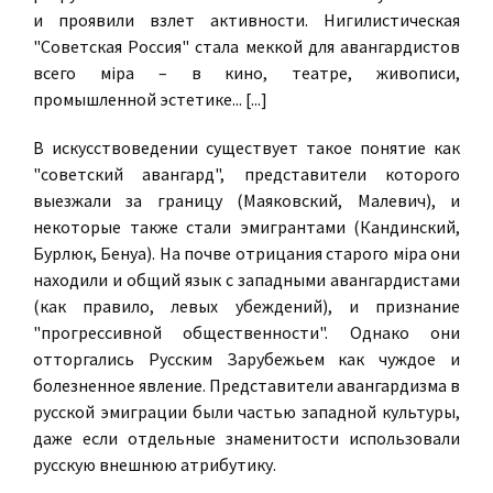
и проявили взлет активности. Нигилистическая
"Советская Россия" стала меккой для авангардистов
всего мiра – в кино, театре, живописи,
промышленной эстетике... [...]
В искусствоведении существует такое понятие как
"советский авангард", представители которого
выезжали за границу (Маяковский, Малевич), и
некоторые также стали эмигрантами (Кандинский,
Бурлюк, Бенуа). На почве отрицания старого мiра они
находили и общий язык с западными авангардистами
(как правило, левых убеждений), и признание
"прогрессивной общественности". Однако они
отторгались Русским Зарубежьем как чуждое и
болезненное явление. Представители авангардизма в
русской эмиграции были частью западной культуры,
даже если отдельные знаменитости использовали
русскую внешнюю атрибутику.