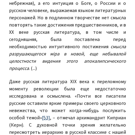
небрежная), а его интуиция о Боге, о России и о
русском человеке, выражаемая языком литературных
персонажей. Но в подлинном творчестве нет смысла
повторять такие достижения предшественников, и в
ХХ веке русская литература, в том числе и
сегодняшняя, была поставлена перед
необходимостью интуитивного постижения
смысла
разрушающегося мiра в новой, еще небывалой
целостности видения этого апокалипсического
процесса
. (...)
Даже русская литература ХIХ века к переломному
моменту революции была еще недостаточно
исследована и осмыслена. «Почти все писатели
русские оставили яркие примеры своего церковного
невежества, что может когда-нибудь послужить
особой темой»
[53]
, – ­отмечал архимандрит Киприан
(Керн). С духовной точки зрения желательно
пересмотреть иерархию в русской классике с нашей