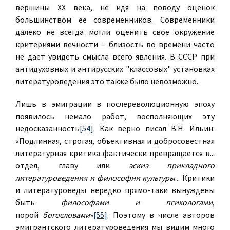
вершины ХХ века, не идя на поводу оценок
большинством ее современников. Современники
далеко не всегда могли оценить свое окружение
критериями вечности – близость во времени часто
не дает увидеть смысла всего явления. В СССР при
антидуховных и антирусских "классовых" установках
литературоведения это также было невозможно.
Лишь в эмиграции в послереволюционную эпоху
появилось немало работ, восполняющих эту
недосказанность
[54]
. Как верно писал В.Н. Ильин:
«Подлинная, строгая, объективная и добросовестная
литературная критика фактически превращается в...
отдел, главу или
эскиз прикладного
литературоведения и философии культуры
... Критики
и литературоведы нередко прямо-таки вынуждены
быть
философами и психологами
,
порой
богословами
»
[55]
. Поэтому в числе авторов
эмигрантского литературоведения мы видим много