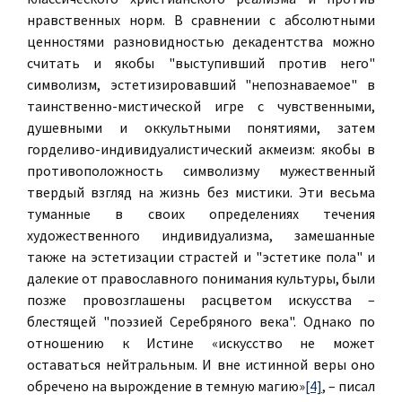
нравственных норм. В сравнении с абсолютными
ценностями разновидностью декадентства можно
считать и якобы "выступивший против него"
символизм, эстетизировавший "непознаваемое" в
таинственно-мистической игре с чувственными,
душевными и оккультными понятиями, затем
горделиво-индивидуалисти­ческий акмеизм: якобы в
противоположность символизму мужественный
твердый взгляд на жизнь без мистики. Эти весьма
туманные в своих определениях течения
художественного индивидуализма, замешанные
также на эстетизации страстей и "эстетике пола" и
далекие от православного понимания культуры, были
позже провозглашены расцветом искусства –
блестящей "поэзией Серебряного века". Однако по
отношению к Истине «искусство не может
оставаться нейтральным. И вне истинной веры оно
обречено на вырождение в темную магию»
[4]
, – писал