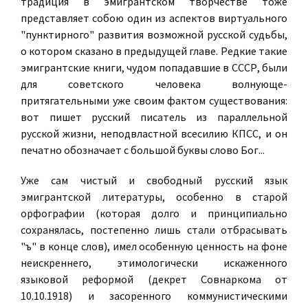
традиция в эмигрантском творчестве тоже
представляет собою один из аспектов виртуального
"пунктирного" развития возможной русской судьбы,
о котором сказано в предыдущей главе. Редкие такие
эмигрантские книги, чудом попадавшие в СССР, были
для советского человека волнующе-
притягательными уже своим фактом существования:
вот пишет русский писатель из параллельной
русской жизни, неподвластной всесилию КПСС, и он
печатно обозначает с большой буквы слово Бог...
Уже сам чистый и свободный русский язык
эмигрантской литературы, особенно в старой
орфографии (которая долго и принципиально
сохранялась, постепенно лишь стали отбрасывать
"ъ" в конце слов), имел особенную ценность на фоне
неискреннего, этимологически искаженного
языковой реформой (декрет Совнаркома от
10.10.1918) и засоренного коммунистическими