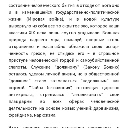
состояние человеческого бытия: в отходе от Бога оно
и в изменившейся государственно-политической
жизни (Мiровая война), и в новой культуре
вывернуло из себя все то скрытое зло, которое наши
классики ХIХ века лишь смутно угадывали. Больная
природа падшего мiра, пожалуй, впер­вые столь
откровенно и масштабно обнажила свою испор­
ченность грехом, не стыдясь его – в страшном
приступе человеческой гордой и самоубийственной
слепоты. Служение "должному" (Закону Божию)
осталось уделом личной жизни, но в общественной
"должное" стало затмеваться "недолжным" как
нормой. "Тайна беззакония", готовящая царство
антихриста, стремилась "легализовать" свои
плацдармы во всех сферах человеческой
деятельности на основе новых учений: дарвинизма,
фрейдизма, марксизма.
Этот процесс можно отчетливо проследить в