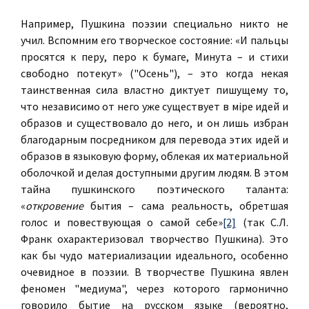
Например, Пушкина поэзии специально никто не
учил. Вспомним его творческое состояние: «И пальцы
просятся к перу, перо к бумаге, Минута – и стихи
свободно потекут» ("Осень"), – это когда некая
таинственная сила властно диктует пишущему то,
что независимо от него уже существует в мiре идей и
образов и существовало до него, и он лишь избран
благодарным посредником для перевода этих идей и
образов в языковую форму, облекая их материальной
оболочкой и делая доступными другим людям. В этом
тайна пушкинского поэтического таланта:
«
откровение
бытия – сама реальность, обретшая
голос и повествующая о самой себе»
[2]
(так С.Л.
Франк охарактеризовал творчество Пушкина). Это
как бы чудо материализации идеального, особенно
очевидное в поэзии. В творчестве Пушкина явлен
феномен "медиума", через которого гармонично
говорило бытие на русском языке (вероятно,