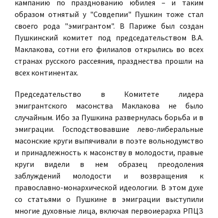
кампанию по празднованию юбилея – и таким
образом отнятый у "Совдепии" Пушкин тоже стал
своего рода "эмигрантом". В Париже был создан
Пушкинский комитет под председательством В.А.
Маклакова, сотни его филиалов открылись во всех
странах русского рассеяния, празднества прошли на
всех континентах.
Председательство в Комитете лидера
эмигрантского масонства Маклакова не было
случайным. Ибо за Пушкина развернулась борьба и в
эмиграции. Господствовавшие лево-либеральные
масонские круги выпячивали в поэте вольнодумство
и принадлежность к масонству в молодости, правые
круги видели в нем образец преодоления
заблуждений молодости и возвращения к
православно-монархической идеологии. В этом духе
со статьями о Пушкине в эмиграции выступили
многие духовные лица, включая первоиерарха РПЦЗ