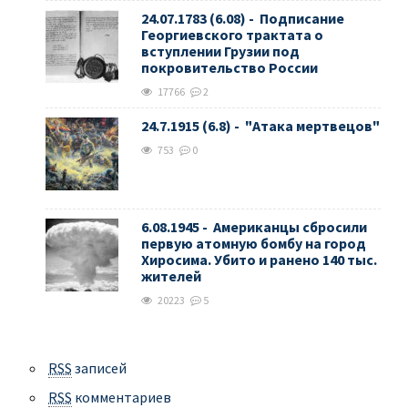
24.07.1783 (6.08) - Подписание
Георгиевского трактата о
вступлении Грузии под
покровительство России
17766
2
24.7.1915 (6.8) - "Атака мертвецов"
753
0
6.08.1945 - Американцы сбросили
первую атомную бомбу на город
Хиросима. Убито и ранено 140 тыс.
жителей
20223
5
RSS
записей
RSS
комментариев