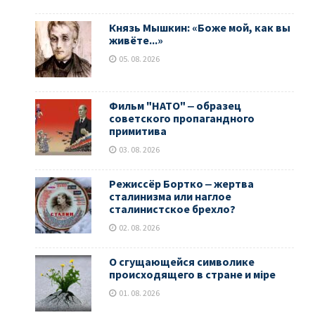
Князь Мышкин: «Боже мой, как вы
живёте...»
05. 08. 2026
Фильм "НАТО" ‒ образец
советского пропагандного
примитива
03. 08. 2026
Режиссёр Бортко ‒ жертва
сталинизма или наглое
сталинистское брехло?
02. 08. 2026
О сгущающейся символике
происходящего в стране и мiре
01. 08. 2026