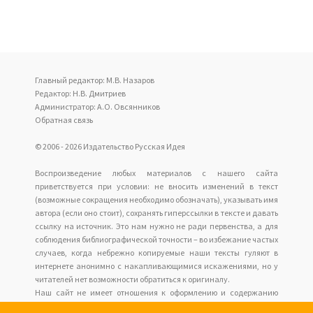
Главный редактор: М.В. Назаров
Редактор: Н.В. Дмитриев
Администратор: А.О. Овсянников
Обратная связь
© 2006 - 2026 Издательство Русская Идея
Воспроизведение любых материалов с нашего сайта
приветствуется при условии: не вносить изменений в текст
(возможные сокращения необходимо обозначать), указывать имя
автора (если оно стоит), сохранять гиперссылки в тексте и давать
ссылку на источник. Это нам нужно не ради первенства, а для
соблюдения библиографической точности – во избежание частых
случаев, когда небрежно копируемые наши тексты гуляют в
интернете анонимно с накапливающимися искажениями, но у
читателей нет возможности обратиться к оригиналу.
Наш сайт не имеет отношения к оформлению и содержанию
размещаемых сайтов рекламы.