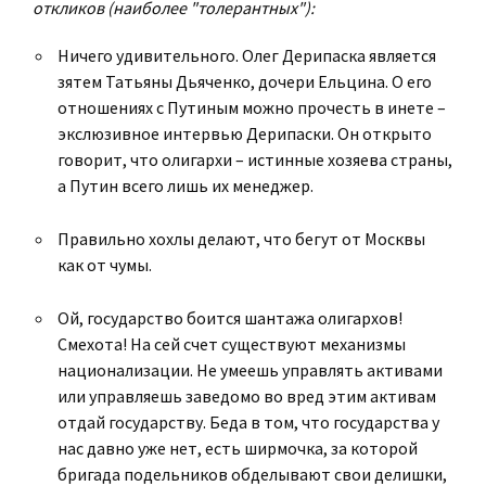
откликов (наиболее "толерантных"):
Ничего удивительного. Олег Дерипаска является
зятем Татьяны Дьяченко, дочери Ельцина. О его
отношениях с Путиным можно прочесть в инете –
экслюзивное интервью Дерипаски. Он открыто
говорит, что олигархи – истинные хозяева страны,
а Путин всего лишь их менеджер.
Правильно хохлы делают, что бегут от Москвы
как от чумы.
Ой, государство боится шантажа олигархов!
Смехота! На сей счет существуют механизмы
национализации. Не умеешь управлять активами
или управляешь заведомо во вред этим активам
отдай государству. Беда в том, что государства у
нас давно уже нет, есть ширмочка, за которой
бригада подельников обделывают свои делишки,