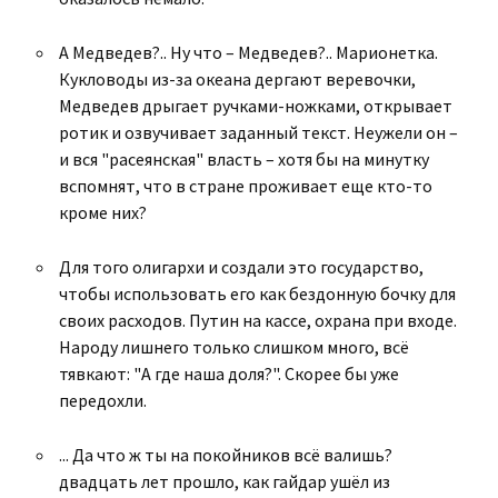
А Медведев?.. Ну что – Медведев?.. Марионетка.
Кукловоды из-за океана дергают веревочки,
Медведев дрыгает ручками-ножками, открывает
ротик и озвучивает заданный текст. Неужели он –
и вся "расеянская" власть – хотя бы на минутку
вспомнят, что в стране проживает еще кто-то
кроме них?
Для того олигархи и создали это государство,
чтобы использовать его как бездонную бочку для
своих расходов. Путин на кассе, охрана при входе.
Народу лишнего только слишком много, всё
тявкают: "А где наша доля?". Скорее бы уже
передохли.
... Да что ж ты на покойников всё валишь?
двадцать лет прошло, как гайдар ушёл из