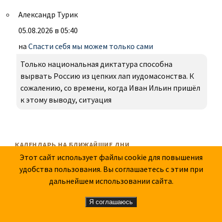
Александр Турик
05.08.2026 в 05:40
на
Спасти себя мы можем только сами
Только национальная диктатура способна
вырвать Россию из цепких лап иудомасонства. К
сожалению, со времени, когда Иван Ильин пришёл
к этому выводу, ситуация
КАЛЕНДАРЬ НА БЛИЖАЙШИЕ ДНИ
Этот сайт использует файлы cookie для повышения
удобства пользования. Вы соглашаетесь с этим при
5.8.1954 - Умер писатель Василий
дальнейшем использовании сайта.
Григорьевич Ян (Янчевецкий)
3665
1
Я соглашаюсь