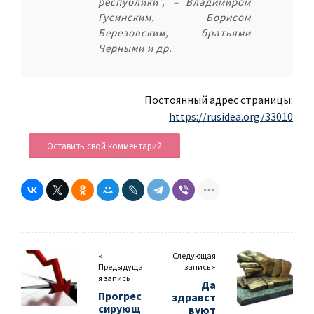
республики", – Владимиром
Гусинским, Борисом
Березовским, братьями
Черными и др.
Постоянный адрес страницы:
https://rusidea.org/33010
Оставить свой комментарий
«
Следующая
Предыдуща
запись »
я запись
Да
Прогрес
здравст
сирующ
вуют