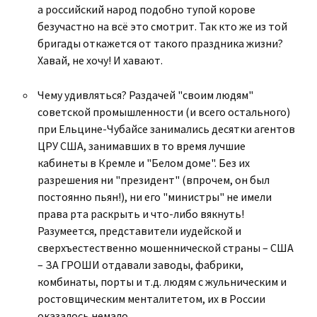
а российский народ подобно тупой корове
безучастно на всё это смотрит. Так кто же из той
бригады откажется от такого праздника жизни?
Хавай, не хочу! И хавают.
Чему удивляться? Раздачей "своим людям"
советской промышленности (и всего остального)
при Ельцине-Чубайсе занимались десятки агентов
ЦРУ США, занимавших в то время лучшие
кабинеты в Кремле и "Белом доме". Без их
разрешения ни "президент" (впрочем, он был
постоянно пьян!), ни его "министры" не имели
права рта раскрыть и что-либо вякнуть!
Разумеется, представители иудейской и
сверхъестественно мошеннической страны – США
– ЗА ГРОШИ отдавали заводы, фабрики,
комбинаты, порты и т.д. людям с жульническим и
ростовщическим менталитетом, их в России
оказалось немало.