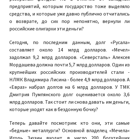
предприятий, которым государство тоже выделяло
средства, и которые уже давно публично отчитались
о возврате, до сих пор непонятно, вернули ли
российские олигархи эти деньги?
Сегодня, по последним данным, долг «Русала»
составляет около 14 млрд долларов. «Мечел»
задолжал 9,2 млрд долларов. «Северсталь»
Алексея
Мордашева
должна почти 5,7 млрд долларов. Один из
крупнейших российских производителей стали -
НЛМК
Владимира Лисина
- более 4,9 млрд долларов. А
«Евраз» набрал долгов на 6 млрд долларов. У ТМК
Дмитрия Пумпянского долг оценивается около 3,6
млрд долларов. Так стоит ли снова давать им деньги,
которые уходят как в бездонную бочку?
Теперь давайте посмотрим: кто они, эти самые
«бедные» металлурги? Основной владелец «Мечела«
Игорь Зюзин входит в число 200 богатейших