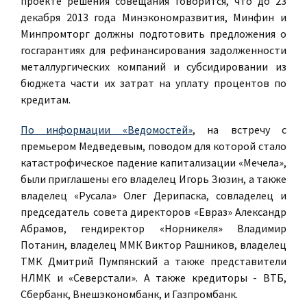
проекте решения совещания говорится, что до 23
декабря 2013 года Минэкономразвития, Минфин и
Минпромторг должны подготовить предложения о
госгарантиях для рефинансирования задолженности
металлургических компаний и субсидировании из
бюджета части их затрат на уплату процентов по
кредитам.
По информации «Ведомостей»
, на встречу с
премьером Медведевым, поводом для которой стало
катастрофическое падение капитализации «Мечела»,
были приглашены его владелец
Игорь Зюзин
, а также
владелец «Русала»
Олег Дерипаска
, совладелец и
председатель совета директоров «Евраз»
Александр
Абрамов
, гендиректор «Норникеля»
Владимир
Потанин
, владелец ММК
Виктор Рашников
, владелец
ТМК
Дмитрий Пумпянский
а также представители
НЛМК и «Северстали». А также кредиторы - ВТБ,
Сбербанк, Внешэкономбанк, и Газпромбанк.