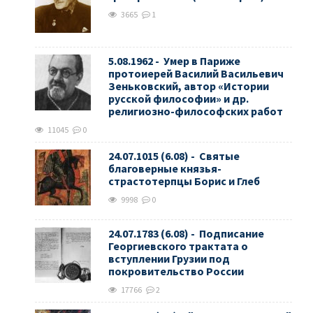
3665
1
5.08.1962 - Умер в Париже
протоиерей Василий Васильевич
Зеньковский, автор «Истории
русской философии» и др.
религиозно-философских работ
11045
0
24.07.1015 (6.08) - Святые
благоверные князья-
страстотерпцы Борис и Глеб
9998
0
24.07.1783 (6.08) - Подписание
Георгиевского трактата о
вступлении Грузии под
покровительство России
17766
2