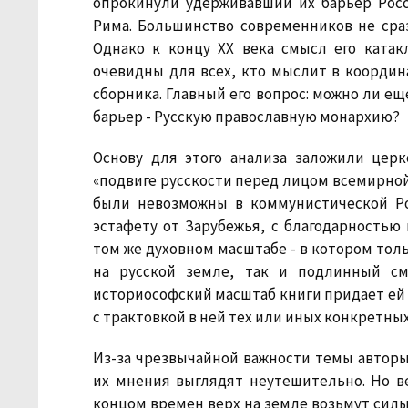
опрокинули удерживавший их барьер Росс
Рима. Большинство современников не сра
Однако к концу XX века смысл его ката
очевидны для всех, кто мыслит в координа
сборника. Главный его вопрос: можно ли е
барьер - Русскую православную монархию?
Основу для этого анализа заложили цер
«подвиге русскости перед лицом всемирной 
были невозможны в коммунистической Ро
эстафету от Зарубежья, с благодарность
том же духовном масштабе - в котором толь
на русской земле, так и подлинный см
историософский масштаб книги придает ей ц
с трактовкой в ней тех или иных конкретных
Из-за чрезвычайной важности темы автор
их мнения выглядят неутешительно. Но в
концом времен верх на земле возьмут силы