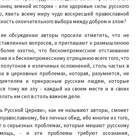
конец земной истории - или здоровые силы русского
ю, явить всему миру чудо воскресшей православной
жность окончательного выбора между добром и злом?
 ее обсуждении авторы просили отметить, что не
ставленных вопросов, а приглашают к размышлению
более охотно, что бескомпромиссное отстаивание
кже и к бескомпромиссному отрицанию всего того, что
а полутонов и излечимых осложнений, столь частых в
а в церковных проблемах, которая, разумеется, не
деятелям и прекрасным русским людям, которые
ся тому же злу - каждый на своем месте и в своих
елать им сил в столь важном деле.
ть Русской Церкви», как ее называют авторы, сможет
-православному, без личных обид, ибо многое из того,
ет о серьезных проблемах, которые мешают русскому
 мощь, - и эти проблемы требуют осознания,