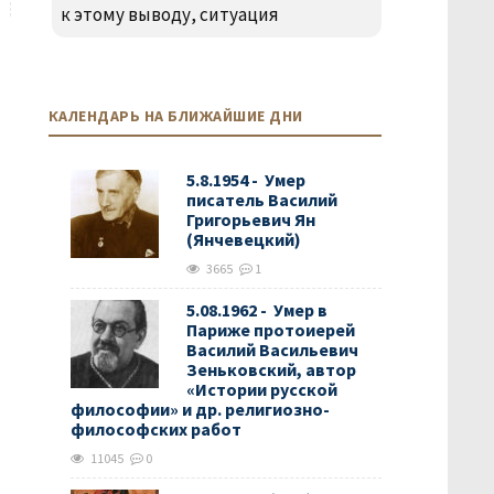
к этому выводу, ситуация
КАЛЕНДАРЬ НА БЛИЖАЙШИЕ ДНИ
5.8.1954 - Умер
писатель Василий
Григорьевич Ян
(Янчевецкий)
3665
1
5.08.1962 - Умер в
Париже протоиерей
Василий Васильевич
Зеньковский, автор
«Истории русской
философии» и др. религиозно-
философских работ
11045
0