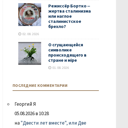
Режиссёр Бортко ‒
жертва сталинизма
или наглое
сталинистское
брехло?
02. 08. 2026
О сгущающейся
символике
происходящего в
стране и мiре
01. 08. 2026
ПОСЛЕДНИЕ КОММЕНТАРИИ
Георгий Я
05.08.2026 в 10:28
на
"Двести лет вместе", или Две