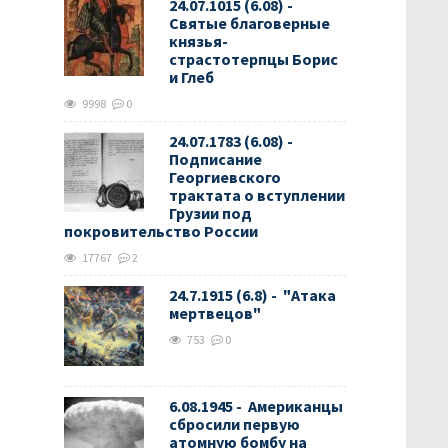
24.07.1015 (6.08) -
Святые благоверные
князья-
страстотерпцы Борис
и Глеб
9998
0
24.07.1783 (6.08) -
Подписание
Георгиевского
трактата о вступлении
Грузии под
покровительство России
17767
2
24.7.1915 (6.8) - "Атака
мертвецов"
753
0
6.08.1945 - Американцы
сбросили первую
атомную бомбу на