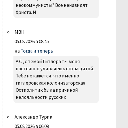
неокоммунисты? Все ненавидят
Христа. И
МВН
05.08.2026 в 08:45
на
Тогда и теперь
А.С., с темой Гитлера ты меня
постоянно удивляешь его защитой.
Тебе не кажется, что именно
гитлеровская колонизаторская
Остполитик была причиной
нелояльности русских
Александр Турик
05.08.2026 в 06:09