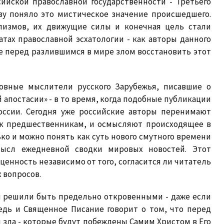
ийской православной государственности - Третьего
зу поняло это мистическое значение происшедшего.
клизмов, их движущие силы и конечная цель стали
тах православной эсхатологии - как авторы данного
ще перед разлившимся в мире злом восстановить этот
ковные мыслители русского Зарубежья, писавшие о
апостасии» - в то время, когда подобные публикации
ссии. Сегодня уже российские авторы перенимают
ю к предшественникам, и осмысляют происходящее в
ко и можно понять как суть нового смутного времени
ысл ежедневной сводки мировых новостей. Этот
енность независимо от того, согласится ли читатель
 вопросов.
ы решили быть предельно откровенными - даже если
едь и Священное Писание говорит о том, что перед
 зла - которые будут побеждены Самим Христом в Его