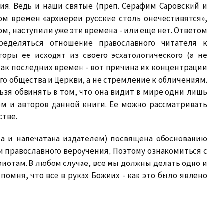
я. Ведь и наши святые (преп. Серафим Саровский и
ом времен «архиереи русские столь онечестивятся»,
том, наступили уже эти времена - или еще нет. Ответом
ределяться отношение православного читателя к
оры ее исходят из своего эсхатологического (а не
ак последних времен - вот причина их концентрации
го общества и Церкви, а не стремление к обличениям.
ьзя обвинять в том, что она видит в мире одни лишь
ом и авторов данной книги. Ее можно рассматривать
стве.
она и напечатана издателем) посвящена обоснованию
и православного вероучения, Поэтому ознакомиться с
иотам. В любом случае, все мы должны делать одно и
 помня, что все в руках Божиих - как это было явлено