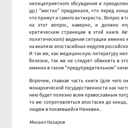
нелицеприятного обсуждения и преодолени
др.) "жестко" предрекали, что перед конц
что примут и самого антихриста... Вопрос в 
на этот вопрос, наверно, и должно оп
критическим страницам в этой книге. Авт
политического) видения ситуации именно к
на анализе апостасийных недугов российско
И так же, как медицинскую литературу нел
болезни, так же не следует обвинять в эт
именно в таком "предупредительном" каче
Впрочем, главная часть книги (для чего 
монархической государственности как част
нею будет полезно всем православным патр
то же: сопротивляться апостасии до конца,
людям в покаявшейся Ниневии...
Михаил Назаров