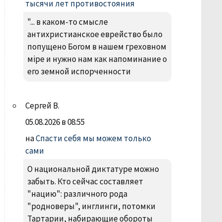
тысячи лет противостояния
"... в каком-то смысле
антихристианское еврейство было
попущено Богом в нашем греховном
міре и нужно нам как напоминание о
его земной испорченности
Сергей В.
05.08.2026 в 08:55
на
Спасти себя мы можем только
сами
О национальной диктатуре можно
забыть. Кто сейчас составляет
"нацию": различного рода
"родноверы", инглинги, потомки
Тартарии, набирающие обороты