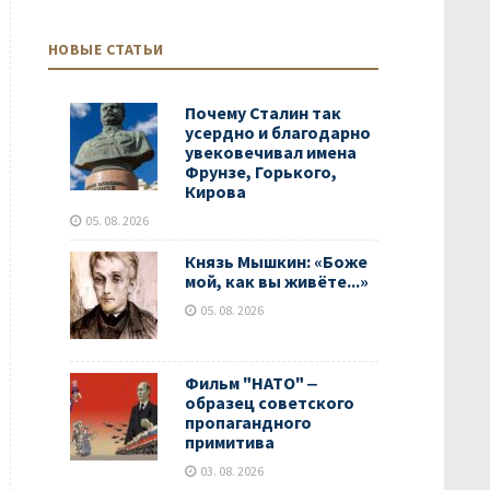
НОВЫЕ СТАТЬИ
Почему Сталин так
усердно и благодарно
увековечивал имена
Фрунзе, Горького,
Кирова
05. 08. 2026
Князь Мышкин: «Боже
мой, как вы живёте...»
05. 08. 2026
Фильм "НАТО" ‒
образец советского
пропагандного
примитива
03. 08. 2026