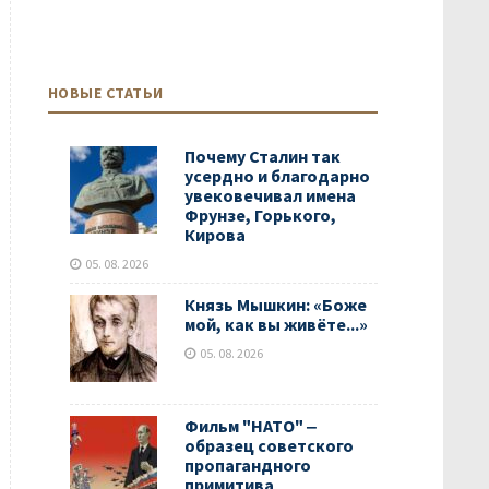
НОВЫЕ СТАТЬИ
Почему Сталин так
усердно и благодарно
увековечивал имена
Фрунзе, Горького,
Кирова
05. 08. 2026
Князь Мышкин: «Боже
мой, как вы живёте...»
05. 08. 2026
Фильм "НАТО" ‒
образец советского
пропагандного
примитива