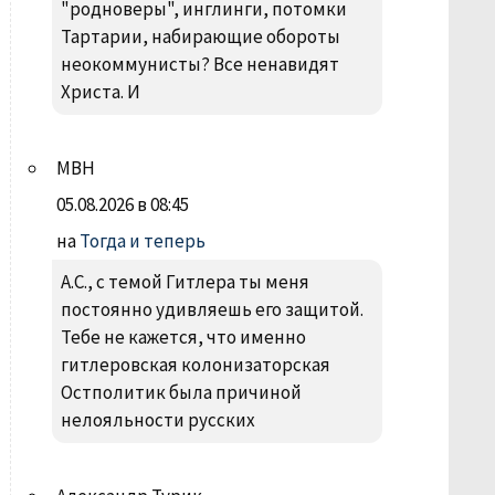
"родноверы", инглинги, потомки
Тартарии, набирающие обороты
неокоммунисты? Все ненавидят
Христа. И
МВН
05.08.2026 в 08:45
на
Тогда и теперь
А.С., с темой Гитлера ты меня
постоянно удивляешь его защитой.
Тебе не кажется, что именно
гитлеровская колонизаторская
Остполитик была причиной
нелояльности русских