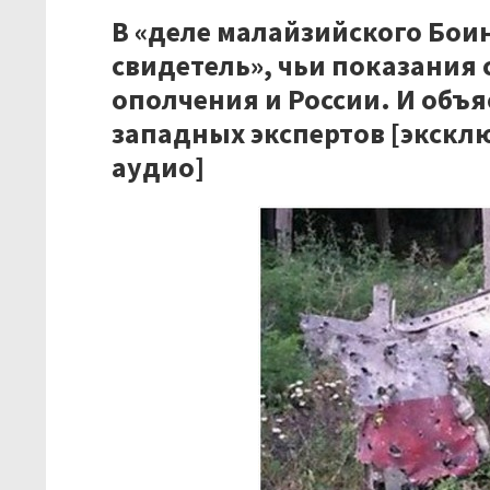
В «деле малайзийского Бои
свидетель», чьи показания 
ополчения и России. И объ
западных экспертов [экскл
аудио]