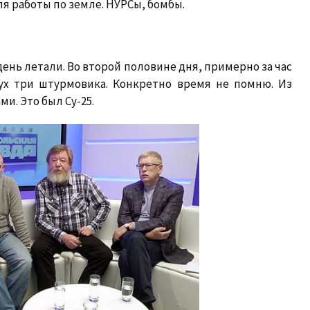
я работы по земле. НУРСы, бомбы.
день летали. Во второй половине дня, примерно за час
дух три штурмовика. Конкретно время не помню. Из
и. Это был Су-25.