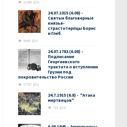
11046
0
24.07.1015 (6.08) -
Святые благоверные
князья-
страстотерпцы Борис
и Глеб
9998
0
24.07.1783 (6.08) -
Подписание
Георгиевского
трактата о вступлении
Грузии под
покровительство России
17767
2
24.7.1915 (6.8) - "Атака
мертвецов"
753
0
6.08.1945 - Американцы