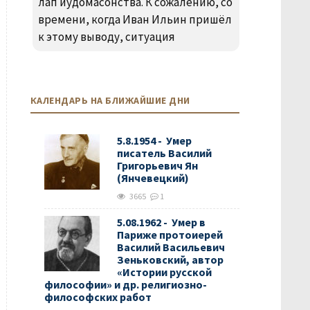
лап иудомасонства. К сожалению, со
времени, когда Иван Ильин пришёл
к этому выводу, ситуация
КАЛЕНДАРЬ НА БЛИЖАЙШИЕ ДНИ
5.8.1954 - Умер
писатель Василий
Григорьевич Ян
(Янчевецкий)
3665
1
5.08.1962 - Умер в
Париже протоиерей
Василий Васильевич
Зеньковский, автор
«Истории русской
философии» и др. религиозно-
философских работ