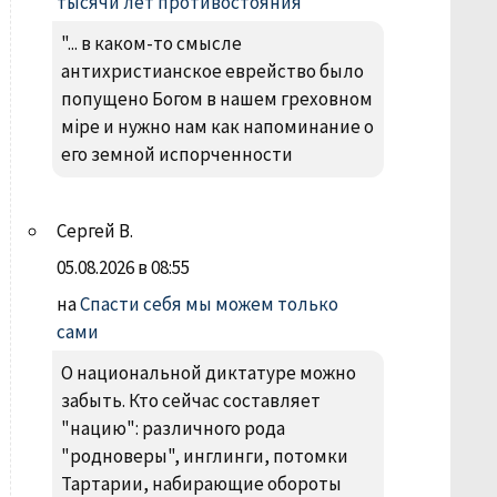
тысячи лет противостояния
"... в каком-то смысле
антихристианское еврейство было
попущено Богом в нашем греховном
міре и нужно нам как напоминание о
его земной испорченности
Сергей В.
05.08.2026 в 08:55
на
Спасти себя мы можем только
сами
О национальной диктатуре можно
забыть. Кто сейчас составляет
"нацию": различного рода
"родноверы", инглинги, потомки
Тартарии, набирающие обороты