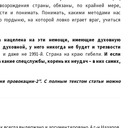
озрождения страны, обязаны, по крайней мере,
ости и понимать. Понимать, какими методами нас
 гордыню, на которой ловко играет враг, учиться
да нацелена на эти немощи, имеющие духовную
и духовной, у него никогда не будет и трезвости
 и даже не 1991-й. Страна на краю гибели.
И если
 какие спецслужбы, корень их неудач – в них самих,
ия провокации-2". С полным текстом статьи можно
к всегда выдержано и аргументировано. А г-н Назаров,