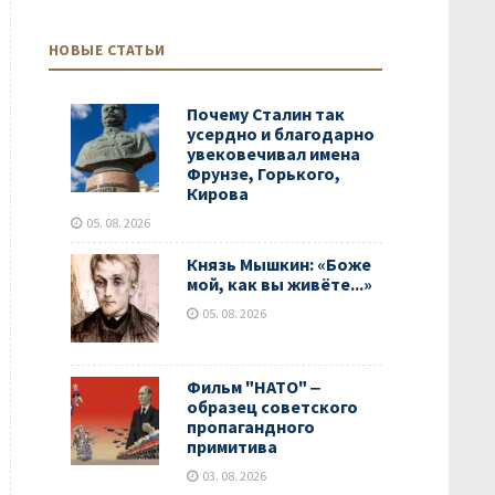
НОВЫЕ СТАТЬИ
Почему Сталин так
усердно и благодарно
увековечивал имена
Фрунзе, Горького,
Кирова
05. 08. 2026
Князь Мышкин: «Боже
мой, как вы живёте...»
05. 08. 2026
Фильм "НАТО" ‒
образец советского
пропагандного
примитива
03. 08. 2026