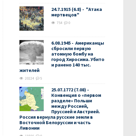
24.7.1915 (6.8) - "Атака
мертвецов"
754
0
6.08.1945 - Американцы
сбросили первую
атомную бомбу на
город Хиросима. Убито
и ранено 140 тыс.
жителей
20224
5
25.07.1772 (7.08) -
Конвенция о «первом
разделе» Польши
между Россией,
Пруссией и Австрией.
Россия вернула русские земли в
Восточной Белоруссии и часть
Ливонии
13566
0