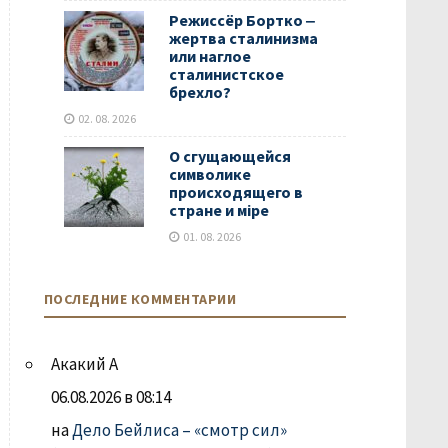
Режиссёр Бортко ‒
жертва сталинизма
или наглое
сталинистское
брехло?
02. 08. 2026
О сгущающейся
символике
происходящего в
стране и мiре
01. 08. 2026
ПОСЛЕДНИЕ КОММЕНТАРИИ
Акакий А
06.08.2026 в 08:14
на
Дело Бейлиса – «смотр сил»