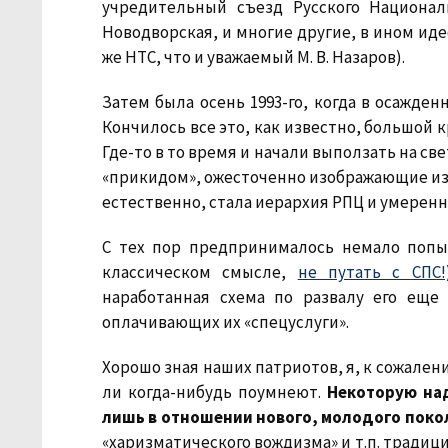
учредительный съезд Русского Национальн
Новодворская, и многие другие, в ином ид
же НТС, что и уважаемый М. В. Назаров).
Затем была осень 1993-го, когда в осажде
Кончилось все это, как известно, большой 
Где-то в то время и начали выползать на с
«прикидом», ожесточенно изображающие из 
естественно, стала иерархия РПЦ и умерен
С тех пор предпринималось немало попыт
классическом смысле,
не путать с СПС
наработанная схема по развалу его еще 
оплачивающих их «спецуслуги».
Хорошо зная наших патриотов, я, к сожален
ли когда-нибудь поумнеют.
Некоторую на
лишь в отношении нового, молодого поко
«харизматического вождизма» и т.п. традиц