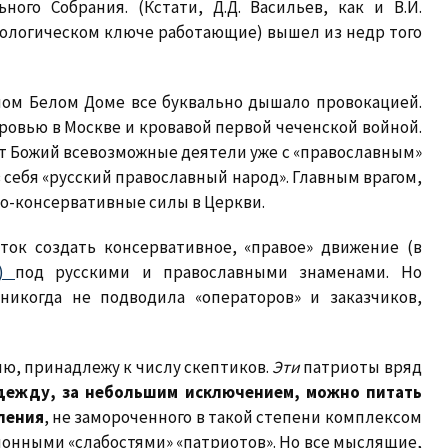
ого Собрания. (Кстати, Д.Д. Васильев, как и В.И.
еологическом ключе работающие) вышел из недр того
нном Белом Доме все буквально дышало провокацией.
кровью в Москве и кровавой первой чеченской войной.
вет Божий всевозможные деятели уже с «православным»
себя «русский православный народ». Главным врагом,
но-консервативные силы в Церкви.
ок создать консервативное, «правое» движение (в
!)
под русскими и православными знаменами. Но
никогда не подводила «операторов» и заказчиков,
ию, принадлежу к числу скептиков.
Эти
патриоты вряд
дежду, за небольшим исключением, можно питать
ления
, не замороченного в такой степени комплексом
ионными «слабостями» «патриотов». Но все мыслящие,