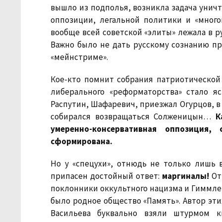
вышло из подполья, возникла задача уничт
оппозиции, легальной политики и «много
вообще всей советской «элиты» лежала в 
Важно было не дать русскому сознанию пр
«мейнстриме».
Кое-кто помнит собрания патриотической 
либерального «реформаторства» стало я
Распутин, Шафаревич, приезжал Огурцов, в
собирался возвращаться Солженицын…
К
умеренно-консервативная оппозиция
сформирована.
Но у «спецухи», отнюдь не только лишь
припасен достойный ответ:
маргиналы!
От
поклонники оккультного нацизма и Гиммлера
было родное общество «Память». Автор этих
Васильева буквально взяли штурмом ки