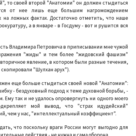
", то своей второй "Анатомии" он должен стыдиться
ется от нее лишь еще большим нагромождением
 на ложных фактах. Достаточно отметить, что наше
куратуру, а в январе - в Госдуму - вот и рушится вся
сть Владимира Петровича в приписывании мне чужой
выражения "жиды" и тем более "жидовский фашизм"
 вторичное явление, в котором были разные течения,
 скопировали "Шулхан арух").
лжен еще больше стыдиться своей новой "Анатомии":
шибку - бездуховный подход к теме духовной борьбы, -
. Ему так и не удалось опровергнуть ни одного моего
дкрепляет мой вывод, что "страх идудейский"
ий, чем у нас, "интеллектуальный коэффициент".
дать, что поскольку враги России могут выгодно для
тельные действия - не нужна и сама оборона.