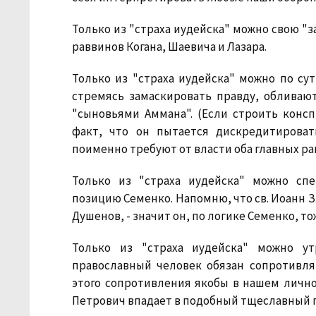
Только из "страха иудейска" можно свою "з
раввинов Когана, Шаевича и Лазара.
Только из "страха иудейска" можно по су
стремясь замаскировать правду, обливаю
"сыновьями Аммана". (Если строить конс
факт, что он пытается дискредитирова
поименно требуют от власти оба главных ра
Только из "страха иудейска" можно сп
позицию Семенко. Напомню, что св. Иоанн З
Душенов, - значит он, по логике Семенко, т
Только из "страха иудейска" можно ут
православный человек обязан сопротивлят
этого сопротивления якобы в нашем лично
Петрович впадает в подобный тщеславный г