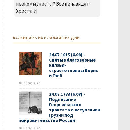
неокоммунисты? Все ненавидят
Христа. И
КАЛЕНДАРЬ НА БЛИЖАЙШИЕ ДНИ
24.07.1015 (6.08) -
Святые благоверные
князья-
страстотерпцы Борис
и Глеб
10000
0
24.07.1783 (6.08) -
Подписание
Георгиевского
трактата о вступлении
Грузии под
покровительство России
17769
2