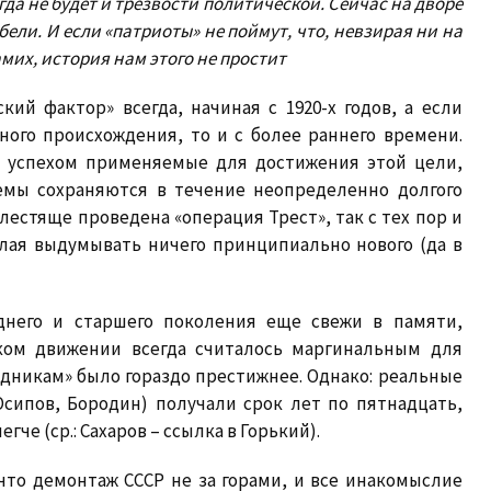
гда не будет и трезвости политической. Сейчас на дворе
ибели. И если «патриоты» не поймут, что, невзирая ни на
амих, история нам этого не простит
ий фактор» всегда, начиная с 1920-х годов, а если
ого происхождения, то и с более раннего времени.
 успехом применяемые для достижения этой цели,
емы сохраняются в течение неопределенно долгого
блестяще проведена «операция Трест», так с тех пор и
лая выдумывать ничего принципиально нового (да в
днего и старшего поколения еще свежи в памяти,
ком движении всегда считалось маргинальным для
адникам» было гораздо престижнее. Однако: реальные
Осипов, Бородин) получали срок лет по пятнадцать,
е (ср.: Сахаров – ссылка в Горький).
, что демонтаж СССР не за горами, и все инакомыслие