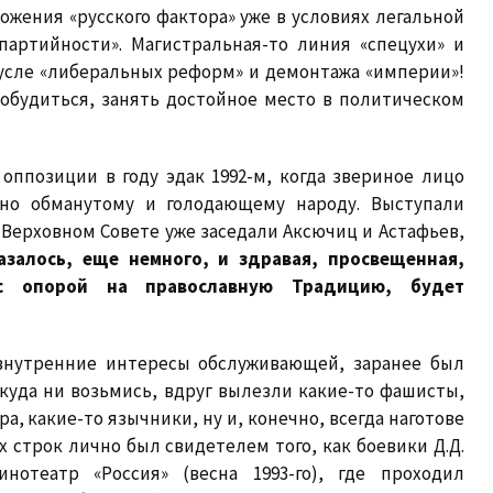
ожения «русского фактора» уже в условиях легальной
партийности». Магистральная-то линия «спецухи» и
русле «либеральных реформ» и демонтажа «империи»!
обудиться, занять достойное место в политическом
оппозиции в году эдак 1992-м, когда звериное лицо
сно обманутому и голодающему народу. Выступали
 Верховном Совете уже заседали Аксючиц и Астафьев,
азалось, еще немного, и здравая, просвещенная,
, с опорой на православную Традицию, будет
 внутренние интересы обслуживающей, заранее был
куда ни возьмись, вдруг вылезли какие-то фашисты,
, какие-то язычники, ну и, конечно, всегда наготове
 строк лично был свидетелем того, как боевики Д.Д.
нотеатр «Россия» (весна 1993-го), где проходил