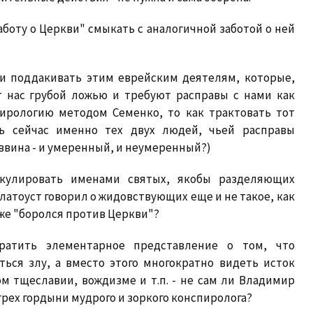
аботу о Церкви" смыкать с аналогичной заботой о ней
ти поддакивать этим еврейским деятелям, которые,
т нас грубой ложью и требуют расправы с нами как
пирологию методом Семенко, то как трактовать тот
ть сейчас именно тех двух людей, чьей расправы
ввина - и умеренный, и неумеренный?)
екулировать именами святых, якобы разделяющих
латоуст говорил о жидовствующих еще и не такое, как
оже "боролся против Церкви"?
ратить элементарное представление о том, что
ься злу, а вместо этого многократно видеть исток
м тщеславии, вождизме и т.п. - не сам ли Владимир
рех гордыни мудрого и зоркого конспиролога?