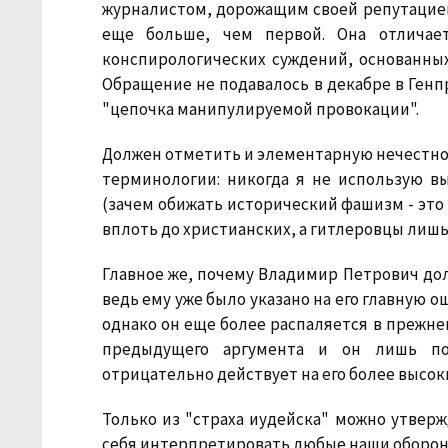
журналистом, дорожащим своей репутацией
еще больше, чем первой. Она отлича
конспирологических суждений, основанных
Обращение не подавалось в декабре в Генпро
"цепочка манипулируемой провокации".
Должен отметить и элементарную нечестно
терминологии: никогда я не использую 
(зачем обижать исторический фашизм - это
вплоть до христианских, а гитлеровцы лишь
Главное же, почему Владимир Петрович до
ведь ему уже было указано на его главную о
однако он еще более распаляется в прежнем
предыдущего аргумента и он лишь по
отрицательно действует на его более высок
Только из "страха иудейска" можно утверж
себя интерпретировать любые наши оборони