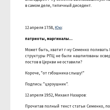
в самом деле, типичный диседент.
12 апреля 17:58,
Юю
:
патриоты, маргиналы...
Может быть, хватит г-ну Семенко поливать 
структуры РПЦ не были нашпигованы освед
постов в Церкви не оставили?
Короче, "от гэбэшника слышу!"
Подпись: "цэрэушник".
12 апреля 19:52, Михаил Назаров:
Прочитав полный текст статьи Семенко, по