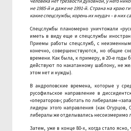
человека нет трезвости духовной, у него нико
не 1985-й и даже не 1991-й. Страна на краю г
какие спецслужбы, корень их неудач – в них с
Спецслужбы планомерно уничтожали «русск
иметь в виду еще и спецслужбы иностранн
Приемы работы спецслужб, с неизменным
конечно, совершенствуются, но общие сх
времени. Как была, к примеру, в 20-е годы 
действуют по накатанному шаблону, не же
этом нет и нужды).
В андроповские времена, которые у сре
русофильское направление в диссидентс
«операторов»; работать по либералам-«зап
лидеры этого направления (как Огурцов, 
либералы же отделывались несоизмеримо легч
Затем, уже в конце 80-х, когда стало ясно