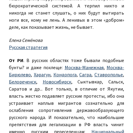
бюрократической системой. А терпил никто и
никогда не станет слушать, о них будут вытирать
ноги все, кому не лень. А ленивых в этом «добром»
деле, как показывает жизнь, не бывает.
Елена Семёнова
Русская стратегия
От РИ
. В русских областях тоже бывали подобные
бунты? и даже похлеще:
Москва-Манежная
,
Москва-
Бирюлево
,
Харагун
,
Кондопога
,
Сагра
,
Ставрополье
,
Белореченск
,
Новосибирск
, Сыктывкар, Сальск,
Саратов и др... Вот только, в отличие от Якутии,
власть жестко подавляет русские протесты, ибо она
устраивает наплыв мигрантов сознательно для
ослабления сопротивления державообразующего
русского народа. И показательно, что наибольшие
препятствия для легализации в РФ власть чинит
именно русским переселенцам:
Национальный