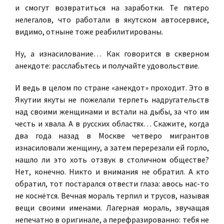
и смогут возвратиться на заработки. Те пятеро
нелегалов, что работали в якутском автосервисе,
видимо, отныне тоже реабилитированы.
Ну, а изнасилование… Как говорится в скверном
анекдоте: расслабьтесь и получайте удовольствие.
И ведь в целом по стране «анекдот» проходит. Это в
Якутии якуты не пожелали терпеть надругательств
над своими женщинами и встали на дыбы, за что им
честь и хвала. А в русских областях… Скажите, когда
два года назад в Москве четверо мигрантов
изнасиловали женщину, а затем перерезали ей горло,
нашло ли это хоть отзвук в столичном обществе?
Нет, конечно. Никто и внимания не обратил. А кто
обратил, тот постарался отвести глаза: авось нас-то
не коснётся. Вечная мораль терпил и трусов, называя
вещи своими именами. Лагерная мораль, звучащая
непечатно в оригинале, а перефразированно: тебя не