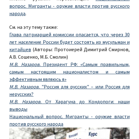
вопрос. Мигранты - оружие власти против русского
народа
.
См. на эту тему также:
Глава патриаршей комиссии опасается, что через 30
лет население России будет состоять из мусульман и
китайцев
(Авторы: Протоиерей Димитрий Смирнов,
А.В. Сошенко, М.Б. Смолин)
М.В. Назаров.
Президент РФ: «Самым правильным,
самым настоящим националистом и самым
эффективным являюсь я»
М.В. Назаров.
"Россия для русских" – или Россия для
нерусских?
М.В. Назаров.
От Харагуна до Кондопоги: наши
выводы
Национальный вопрос. Мигранты - оружие власти
против русского народа