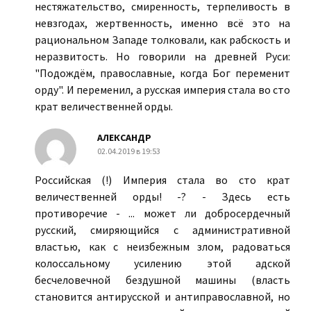
нестяжательство, смиренность, терпеливость в
невзгодах, жертвенность, именно всё это на
рациональном Западе толковали, как рабскость и
неразвитость. Но говорили на древней Руси:
"Подождём, православные, когда Бог переменит
орду". И переменил, а русская империя стала во сто
крат величественней орды.
АЛЕКСАНДР
02.04.2019 в 19:53
Российская (!) Империя стала во сто крат
величественней орды! -? - Здесь есть
противоречие - ... может ли добросердечный
русский, смиряющийся с административной
властью, как с неизбежным злом, радоваться
колоссальному усилению этой адской
бесчеловечной бездушной машины (власть
становится антирусской и антиправославной, но