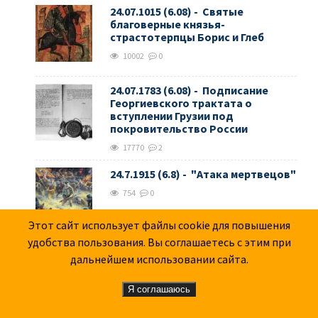
24.07.1015 (6.08) - Святые
благоверные князья-
страстотерпцы Борис и Глеб
10002
0
24.07.1783 (6.08) - Подписание
Георгиевского трактата о
вступлении Грузии под
покровительство России
17770
2
24.7.1915 (6.8) - "Атака мертвецов"
754
0
Этот сайт использует файлы cookie для повышения
удобства пользования. Вы соглашаетесь с этим при
6.08.1945 - Американцы сбросили
дальнейшем использовании сайта.
первую атомную бомбу на город
Хиросима. Убито и ранено 140 тыс.
Я соглашаюсь
жителей
20226
5