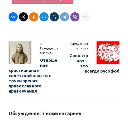
«
Следующая
Предыдуща
запись »
я запись
Совпатр
Отноше
иот ‒
ние
это
христианина к
всегда русофоб
советской власти с
точки зрения
православного
нравоучения
Обсуждение: 7 комментариев