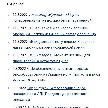
См. ранее:
12.3.2022.
Александр Жучковский
. Цель
"спецоперации" не должна быть "временной"
11.3.2022.
А. Селиванов
. Две недели военной
операции ‒ оптимистический взгляд ополченца
11.3.2022.
«Блицкрига не получилось». Стрелков
назвал сроки разгрома украинской армии
10.3.2022.
М.В. Назаров
. "Момент истины" для
правителей РФ остается втуне?
9.3.2022.
США обезпокоены: пентагоновские
биолаборатории на Украине могут попасть в руки
России. Обзор СМИ
9.3.2022.
Игорь Друзь
. ВСУ готовили скорое
нападение на ЛДНР задолго до российской
операции
8.3.2022.
М.В. Назаров
. Странная "война" под