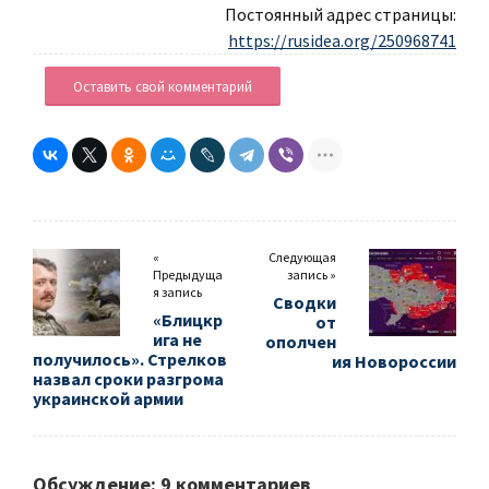
Постоянный адрес страницы:
https://rusidea.org/250968741
Оставить свой комментарий
«
Следующая
Предыдуща
запись »
я запись
Сводки
«Блицкр
от
ига не
ополчен
получилось». Стрелков
ия Новороссии
назвал сроки разгрома
украинской армии
Обсуждение: 9 комментариев