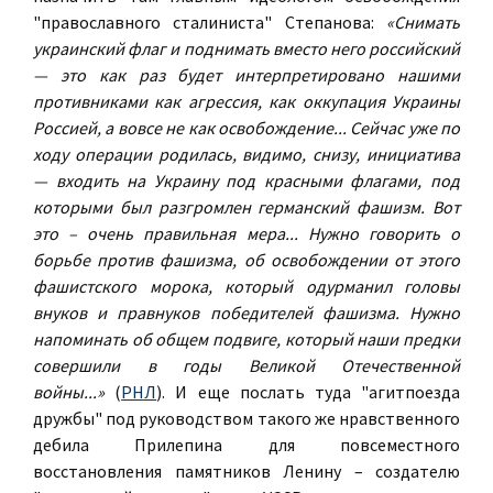
"православного сталиниста" Степанова:
«Снимать
украинский флаг и поднимать вместо него российский
— это как раз будет интерпретировано нашими
противниками как агрессия, как оккупация Украины
Россией, а вовсе не как освобождение... Сейчас уже по
ходу операции родилась, видимо, снизу, инициатива
— входить на Украину под красными флагами, под
которыми был разгромлен германский фашизм. Вот
это – очень правильная мера... Нужно говорить о
борьбе против фашизма, об освобождении от этого
фашистского морока, который одурманил головы
внуков и правнуков победителей фашизма. Нужно
напоминать об общем подвиге, который наши предки
совершили в годы Великой Отечественной
войны...»
(
РНЛ
). И еще послать туда "агитпоезда
дружбы" под руководством такого же нравственного
дебила Прилепина для повсеместного
восстановления памятников Ленину – создателю