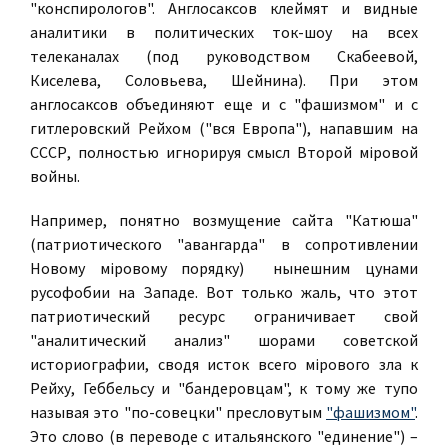
"конспирологов". Англосаксов клеймят и видные
аналитики в политических ток-шоу на всех
телеканалах (под руководством Скабеевой,
Киселева, Соловьева, Шейнина). При этом
англосаксов объединяют еще и с "фашизмом" и с
гитлеровский Рейхом ("вся Европа"), напавшим на
СССР, полностью игнорируя смысл Второй мiровой
войны.
Например, понятно возмущение сайта "Катюша"
(патриотического "авангарда" в сопротивлении
Новому мiровому порядку) нынешним цунами
русофобии на Западе. Вот только жаль, что этот
патриотический ресурс ограничивает свой
"аналитический анализ" шорами советской
историографии, сводя исток всего мiрового зла к
Рейху, Геббельсу и "бандеровцам", к тому же тупо
называя это "по-совецки" пресловутым
"фашизмом"
.
Это слово (в переводе с итальянского "единение") –