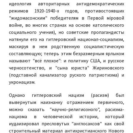
идеология авторитарных антидемократических
режимов 1920-1940-х годов, противостоявших
"жидомасонским" победителям в Первой мiровой
войне, во многих странах на основе католического
социального учения), но советские пропагандисты
натянули его на гитлеровский национал-социализм,
маскируя в нем родственную социалистическую
составляющую; теперь этим безразмерным ярлыком
называют "всё плохое": и политику США, и русское
черносотенство, и "сына юриста" Жириновского
(подставной канализатор руского патриотизма) и
укронацизм.
Однако гитлеровский нацизм (расизм) был
вывернутым наизнанку отражением первичного,
можно сказать "научно-религиозного", расизма-
нацизма в человеческой истории, который
иудаизировал пресловутых "англосаксов" как свой
строительный материал антихристианского Нового