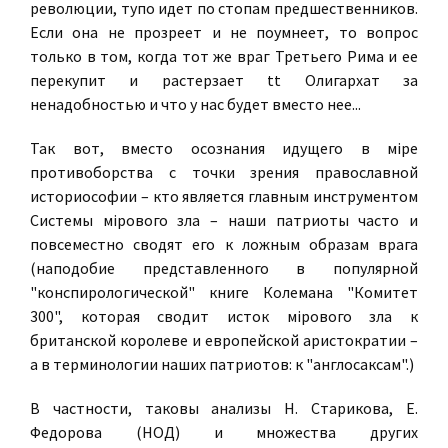
революции, тупо идет по стопам предшественников.
Если она не прозреет и не поумнеет, то вопрос
только в том, когда тот же враг Третьего Рима и ее
перекупит и растерзает tt Олигархат за
ненадобностью и что у нас будет вместо нее...
Так вот, вместо осознания идущего в мiре
противоборства с точки зрения православной
историософии – кто является главным инструментом
Системы мiрового зла – наши патриоты часто и
повсеместно сводят его к ложным образам врага
(наподобие представленного в популярной
"конспирологической" книге Колемана "Комитет
300", которая сводит исток мiрового зла к
британской королеве и европейской аристократии –
а в терминологии наших патриотов: к "англосаксам".)
В частности, таковы анализы Н. Старикова, Е.
Федорова (НОД) и множества других