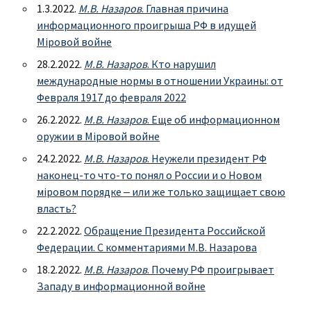
1.3.2022.
М.В. Назаров
. Главная причина
информационного проигрыша РФ в идущей
Мiровой войне
28.2.2022.
М.В. Назаров
. Кто нарушил
международные нормы в отношении Украины: от
Февраля 1917 до февраля 2022
26.2.2022.
М.В. Назаров
. Еще об информационном
оружии в Мiровой войне
24.2.2022.
М.В. Назаров
. Неужели президент РФ
наконец-то что-то понял о России и о Новом
мiровом порядке ‒ или же только защищает свою
власть?
22.2.2022.
Обращение Президента Российской
Федерации. С комментариями М.В. Назарова
18.2.2022.
М.В. Назаров
. Почему РФ проигрывает
Западу в информационной войне