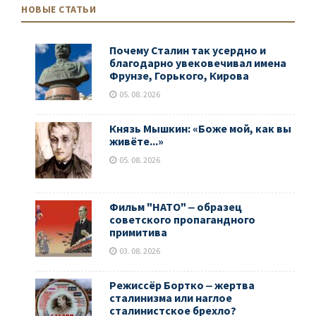
НОВЫЕ СТАТЬИ
Почему Сталин так усердно и
благодарно увековечивал имена
Фрунзе, Горького, Кирова
05. 08. 2026
Князь Мышкин: «Боже мой, как вы
живёте...»
05. 08. 2026
Фильм "НАТО" ‒ образец
советского пропагандного
примитива
03. 08. 2026
Режиссёр Бортко ‒ жертва
сталинизма или наглое
сталинистское брехло?