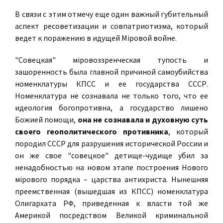
В связи с этим отмечу еще один важный губительный
аспект ресоветизации и совпатриотизма, который
ведет к поражению в идущей Мiровой войне.
"Совецкая" мiровоззренческая тупость и
зашоренность была главной причиной самоубийства
номенклатуры КПСС и ее государства СССР.
Номенклатура не сознавала не только того, что ее
идеология богопротивна, а государство лишено
Божией помощи,
она не сознавала и духовную суть
своего геополитического противника
, который
породил СССР для разрушения исторической России и
он же свое "совецкое" детище-чудище убил за
ненадобностью на новом этапе построения Нового
мiрового порядка – царства антихриста. Нынешняя
преемственная (вышедшая из КПСС) номенклатура
Олигархата РФ, приведенная к власти той же
Америкой посредством Великой криминальной