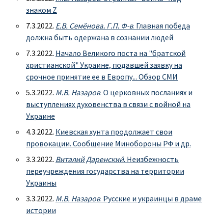
знаком Z
7.3.2022.
Е.В. Семёнова. Г.П. Ф-в
. Главная победа
должна быть одержана в сознании людей
7.3.2022.
Начало Великого поста на "братской
христианской" Украине, подавшей заявку на
срочное принятие ее в Европу... Обзор СМИ
5.3.2022.
М.В. Назаров
. О церковных посланиях и
выступлениях духовенства в связи с войной на
Украине
4.3.2022.
Киевская хунта продолжает свои
провокации. Сообщение Минобороны РФ и др.
3.3.2022.
Виталий Даренский
. Неизбежность
переучреждения государства на территории
Украины
3.3.2022.
М.В. Назаров
. Русские и украинцы в драме
истории