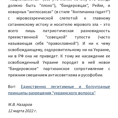
должно быть "плохо"), "бандеровцах", Рейхе, и
коварных "англосаксах" (в стиле "Англичанка гадит!")
с мiровоззренческой слепотой к главному
сатанинскому истоку и носителю мiрового зла – это
всего лишь патриотическая разновидность
преемственной "совецкой" тупости (часто
называющая себя "православной"). И ни к чему
освобождающему, оздоровительному ни на Украине,
ни в РФ она не приведет. К тому же насаждение ее
освобожденный Украине породит в ней новое
"бандеровское" партизанское сопротивление с
прежним смешением антисоветизма и русофобии.
Вот:
Единственно легитимные и богоугодные
принципы разрешения "украинского вопроса"
.
М.В. Назаров
12 марта 2022 г.