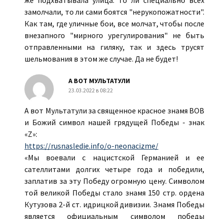
же подхватывала улица. То ли специально всех
замолчали, то ли сами боятся "нерукопожатности".
Как там, где уличные бои, все молчат, чтобы после
внезапного "мирного урегулирования" не быть
отправленными на гиляку, так и здесь трусят
шельмования в этом же случае. Да не будет!
А ВОТ МУЛЬТАТУЛИ
23.03.2022 в 08:22
А вот Мультатули за священное красное знамя ВОВ
и Божий символ нашей грядущей Победы - знак
«Z»:
https://rusnasledie.info/o-neonacizme/
«Мы воевали с нацистской Германией и ее
сателлитами долгих четыре года и победили,
заплатив за эту Победу огромную цену. Символом
той великой Победы стало знамя 150 стр. ордена
Кутузова 2-й ст. идрицкой дивизии. Знамя Победы
является официальным символом победы