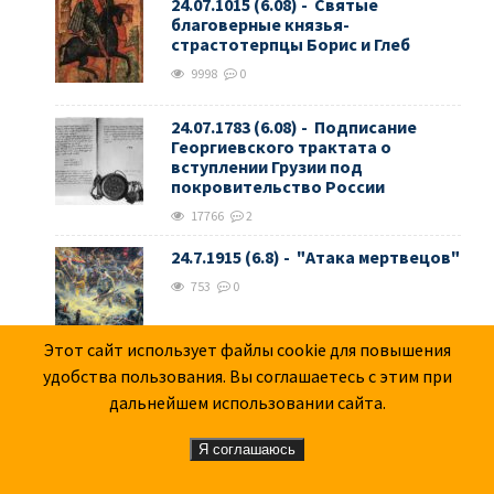
24.07.1015 (6.08) - Святые
благоверные князья-
страстотерпцы Борис и Глеб
9998
0
24.07.1783 (6.08) - Подписание
Георгиевского трактата о
вступлении Грузии под
покровительство России
17766
2
24.7.1915 (6.8) - "Атака мертвецов"
753
0
Этот сайт использует файлы cookie для повышения
удобства пользования. Вы соглашаетесь с этим при
6.08.1945 - Американцы сбросили
первую атомную бомбу на город
дальнейшем использовании сайта.
Хиросима. Убито и ранено 140 тыс.
жителей
Я соглашаюсь
20223
5