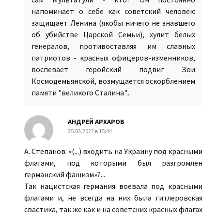
напоминает о себе как советский человек:
защищает Ленина (якобы ничего не знавшего
об убийстве Царской Семьи), хулит белых
генералов, противоставляя им славных
патриотов - красных офицеров-изменников,
воспевает геройский подвиг Зои
Космодемьянской, возмущается оскорблением
памяти "великого Сталина"...
АНДРЕЙ АРХАРОВ
25.03.2022 в 15:44
А. Степанов: «(...) входить на Украину под красными
флагами, под которыми был разгромлен
германский фашизм»?...
Так нацистская германия воевала под красными
флагами и, не всегда на них была гитлеровская
свастика, так же как и на советских красных флагах