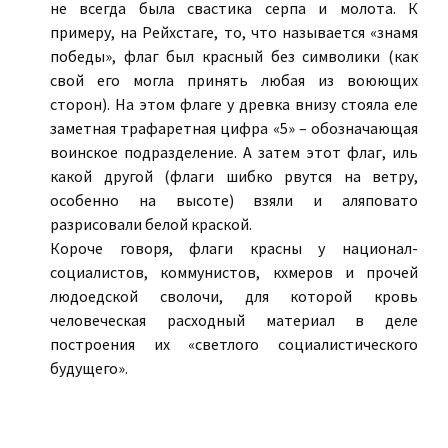
не всегда была свастика серпа и молота. К
примеру, на Рейхстаге, то, что называется «знамя
победы», флаг был красный без символики (как
свой его могла принять любая из воюющих
сторон). На этом флаге у древка внизу стояла еле
заметная трафаретная цифра «5» – обозначающая
воинское подразделение. А затем этот флаг, иль
какой другой (флаги шибко рвутся на ветру,
особенно на высоте) взяли и аляповато
разрисовали белой краской.
Короче говоря, флаги красны у национал-
социалистов, коммунистов, кхмеров и прочей
людоедской сволочи, для которой кровь
человеческая расходный материал в деле
построения их «светлого социалистического
будущего».