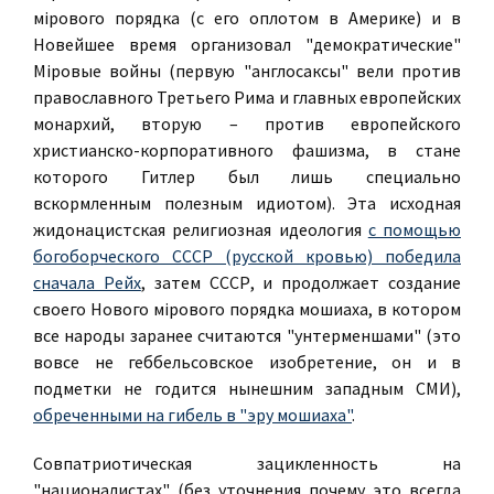
мiрового порядка (с его оплотом в Америке) и в
Новейшее время организовал "демократические"
Мiровые войны (первую "англосаксы" вели против
православного Третьего Рима и главных европейских
монархий, вторую – против европейского
христианско-корпоративного фашизма, в стане
которого Гитлер был лишь специально
вскормленным полезным идиотом). Эта исходная
жидонацистская религиозная идеология
с помощью
богоборческого СССР (русской кровью) победила
сначала Рейх
, затем СССР, и продолжает создание
своего Нового мiрового порядка мошиаха, в котором
все народы заранее считаются "унтерменшами" (это
вовсе не геббельсовское изобретение, он и в
подметки не годится нынешним западным СМИ),
обреченными на гибель в "эру мошиаха"
.
Совпатриотическая зацикленность на
"националистах" (без уточнения почему это всегда