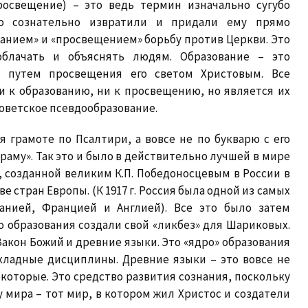
росвещение) – это ведь термин изначально сугубо
го сознательно извратили и придали ему прямо
анием» и «просвещением» борьбу против Церкви. Это
облачать и объяснять людям. Образование – это
 путем просвещения его светом Христовым. Все
и к образованию, ни к просвещению, но является их
оветское псевдообразование.
 грамоте по Псалтири, а вовсе не по букварю с его
му». Так это и было в действительно лучшей в мире
, созданной великим К.П. Победоносцевым в России в
е стран Европы. (К 1917 г. Россия была одной из самых
анией, Францией и Англией). Все это было затем
 образования создали свой «ликбез» для Шариковых.
акон Божий и древние языки. Это «ядро» образования
икладные дисциплины. Древние языки – это вовсе не
екоторые. Это средство развития сознания, поскольку
 мира – тот мир, в котором жил Христос и создатели