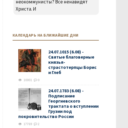
неокоммунисты? Все ненавидят
Христа. И
КАЛЕНДАРЬ НА БЛИЖАЙШИЕ ДНИ
24.07.1015 (6.08) -
Святые благоверные
князья-
страстотерпцы Борис
и Глеб
10001
0
24.07.1783 (6.08) -
Подписание
Георгиевского
трактата о вступлении
Грузии под
покровительство России
17769
2