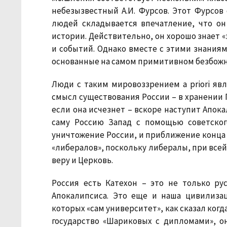
небезызвестный А.И. Фурсов. Этот Фурсо
людей складывается впечатление, что о
истории. Действительно, он хорошо знает 
и событий. Однако вместе с этими знаниям
основанные на самом примитивном безбож
Люди с таким мировоззрением a priori яв
смысл существования России – в хранении 
если она исчезнет – вскоре наступит Апока
саму Россию Запад с помощью советског
уничтожение России, и приближение конца м
«либералов», поскольку либералы, при всей
веру и Церковь.
Россия есть Катехон – это не только ру
Апокалипсиса. Это еще и наша цивилиза
которых «сам университет», как сказал ког
государство «Шариковых с дипломами», о