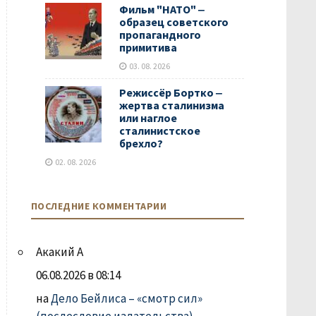
Фильм "НАТО" ‒
образец советского
пропагандного
примитива
03. 08. 2026
Режиссёр Бортко ‒
жертва сталинизма
или наглое
сталинистское
брехло?
02. 08. 2026
ПОСЛЕДНИЕ КОММЕНТАРИИ
Акакий А
06.08.2026 в 08:14
на
Дело Бейлиса – «смотр сил»