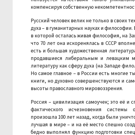
компенсируя собственную некомпетентнос
Русский человек велик не только в своих т
духа – в гуманитарных науках и философии.
в которой осталась живая философия, на За
что 70 лет она искоренялась в СССР вполн
есть и большая художественная литература
продавшиеся либеральным и левацким м
литературу как сферу духа (на Западе фил
Но самое главное – в России есть многие т
книги, но духовно совершенствуются и са
высоты православного мировоззрения.
Россия – цивилизация самоучек; это её и 
фактического исчезновения системы о
произошла 100 лет назад, когда были уничт
лучшая в мире – и на её место спешно созд
бедно выполнял функцию подготовки специ