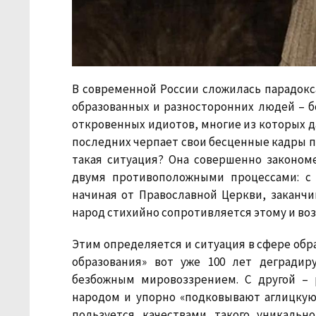
В современной России сложилась парадокса
образованных и разносторонних людей – бо
откровенных идиотов, многие из которых 
последних черпает свои бесценные кадры п
такая ситуация? Она совершенно закономе
двумя противоположными процессами: с 
начиная от Православной Церкви, заканчив
народ стихийно сопротивляется этому и воз
Этим определяется и ситуация в сфере обр
образования» вот уже 100 лет дегради
безбожным мировоззрением. С другой –
народом и упорно «подковывают аглицкую 
пользуется качествами такого уникальн