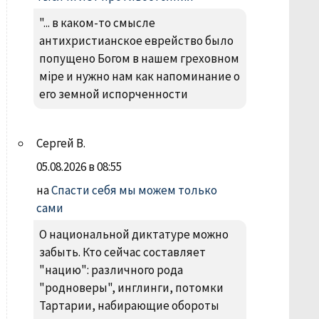
"... в каком-то смысле
антихристианское еврейство было
попущено Богом в нашем греховном
міре и нужно нам как напоминание о
его земной испорченности
Сергей В.
05.08.2026 в 08:55
на
Спасти себя мы можем только
сами
О национальной диктатуре можно
забыть. Кто сейчас составляет
"нацию": различного рода
"родноверы", инглинги, потомки
Тартарии, набирающие обороты