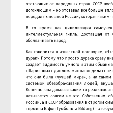
отстающих от передовых стран. СССР воо
догоняющим – но отставал все больше вплот
передал нынешней России, которая каким-т
В то время как цивилизация самоучек 
интеллектуальная гниль, доставшая от
оболванивать народ.
Как говорится в известной поговорке, «Ч
дурак». Потому что просто дурака сразу ви
создает видимость умного и этим обманыв
«Шариковых с дипломами» наплодила совет
что она была «лучшей мире», а на самом
системой обезображивания людей, внуш
Конечно, она давала и какие-то реальные з
называется совсем не это. Собственно, о
России, а в СССР образования в строгом см
термина В. фон Гумбольта Bildung) – это бу