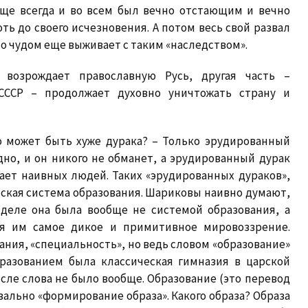
бще всегда и во всем был вечно отстающим и вечно
ь до своего исчезновения. А потом весь свой развал
о чудом еще выживает с таким «наследством».
возрождает православную Русь, другая часть –
 СССР – продолжает духовно уничтожать страну и
то может быть хуже дурака? – Только эрудированный
дно, и он никого не обманет, а эрудированный дурак
ает наивных людей. Таких «эрудированных дураков»,
ская система образования. Шариковы наивно думают,
 деле она была вообще не системой образования, а
ая им самое дикое и примитивное мировоззрение.
нания, «специальность», но ведь словом «образование»
бразованием была классическая гимназия в царской
ысле слова не было вообще. Образование (это перевод
квально «формирование образа». Какого образа? Образа