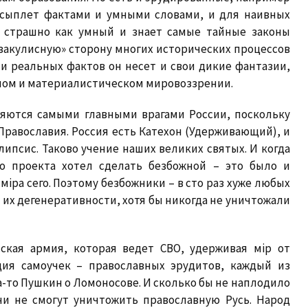
в сыплет фактами и умными словами, и для наивных
н страшно как умный и знает самые тайные законы
«закулисную» сторону многих исторических процессов
и реальных фактов он несет и свои дикие фантазии,
ном и материалистическом мировоззрении.
ляются самыми главными врагами России, поскольку
Православия. Россия есть Катехон (Удерживающий), и
липсис. Таково учение наших великих святых. И когда
о проекта хотел сделать безбожной – это было и
iра сего. Поэтому безбожники – в сто раз хуже любых
 их дегенеративности, хотя бы никогда не уничтожали
сская армия, которая ведет СВО, удерживая мiр от
ция самоучек – православных эрудитов, каждый из
да-то Пушкин о Ломоносове. И сколько бы не наплодило
ни не смогут уничтожить православную Русь. Народ