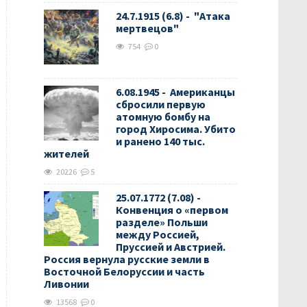
24.7.1915 (6.8) - "Атака
мертвецов"
754
0
6.08.1945 - Американцы
сбросили первую
атомную бомбу на
город Хиросима. Убито
и ранено 140 тыс.
жителей
20226
5
25.07.1772 (7.08) -
Конвенция о «первом
разделе» Польши
между Россией,
Пруссией и Австрией.
Россия вернула русские земли в
Восточной Белоруссии и часть
Ливонии
13568
0