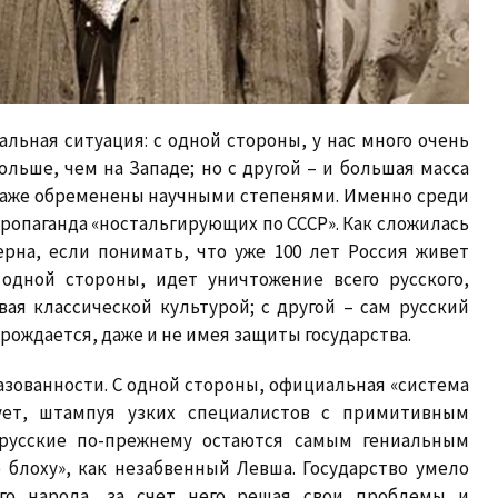
льная ситуация: с одной стороны, у нас много очень
льше, чем на Западе; но с другой – и большая масса
даже обременены научными степенями. Именно среди
ропаганда «ностальгирующих по СССР». Как сложилась
рна, если понимать, что уже 100 лет Россия живет
одной стороны, идет уничтожение всего русского,
ая классической культурой; с другой – сам русский
рождается, даже и не имея защиты государства.
азованности. С одной стороны, официальная «система
рует, штампуя узких специалистов с примитивным
 русские по-прежнему остаются самым гениальным
блоху», как незабвенный Левша. Государство умело
ого народа, за счет него решая свои проблемы и