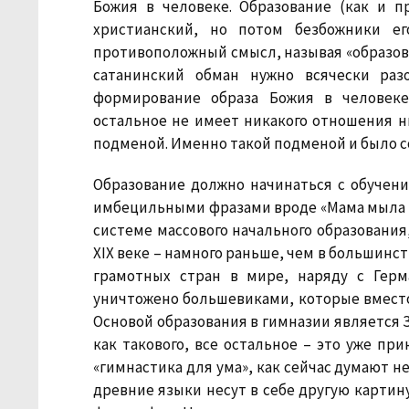
Божия в человеке. Образование (как и п
христианский, но потом безбожники е
противоположный смысл, называя «образов
сатанинский обман нужно всячески раз
формирование образа Божия в человеке
остальное не имеет никакого отношения н
подменой. Именно такой подменой и было с
Образование должно начинаться с обучения
имбецильными фразами вроде «Мама мыла ра
системе массового начального образования
XIX веке – намного раньше, чем в большинств
грамотных стран в мире, наряду с Герм
уничтожено большевиками, которые вместо
Основой образования в гимназии является З
как такового, все остальное – это уже пр
«гимнастика для ума», как сейчас думают н
древние языки несут в себе другую картину