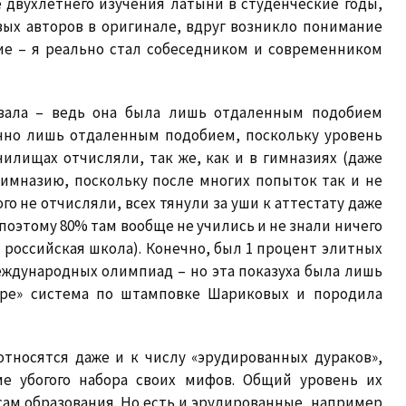
 двухлетнего изучения латыни в студенческие годы,
вых авторов в оригинале, вдруг возникло понимание
ние – я реально стал собеседником и современником
авала – ведь она была лишь отдаленным подобием
нно лишь отдаленным подобием, поскольку уровень
илищах отчисляли, так же, как и в гимназиях (даже
гимназию, поскольку после многих попыток так и не
го не отчисляли, всех тянули за уши к аттестату даже
поэтому 80% там вообще не учились и не знали ничего
и российская школа). Конечно, был 1 процент элитных
ждународных олимпиад – но эта показуха была лишь
мире» система по штамповке Шариковых и породила
тносятся даже и к числу «эрудированных дураков»,
ме убогого набора своих мифов. Общий уровень их
ам образования. Но есть и эрудированные, например