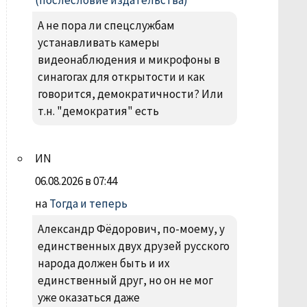
(послесловие издательства)
А не пора ли спецслужбам
устанавливать камеры
видеонаблюдения и микрофоны в
синагогах для открытости и как
говорится, демократичности? Или
т.н. "демократия" есть
ИN
06.08.2026 в 07:44
на
Тогда и теперь
Александр Фëдорович, по-моему, у
единственных двух друзей русского
народа должен быть и их
единственный друг, но он не мог
уже оказаться даже