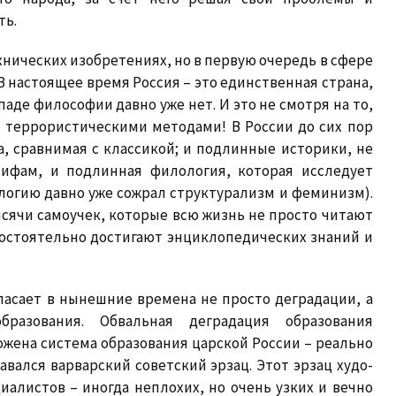
ть.
ехнических изобретениях, но в первую очередь в сфере
 В настоящее время Россия – это единственная страна,
паде философии давно уже нет. И это не смотря на то,
е террористическими методами! В России до сих пор
, сравнимая с классикой; и подлинные историки, не
ифам, и подлинная филология, которая исследует
ологию давно уже сожрал структурализм и феминизм).
ысячи самоучек, которые всю жизнь не просто читают
мостоятельно достигают энциклопедических знаний и
спасает в нынешние времена не просто деградации, а
бразования. Обвальная деградация образования
ожена система образования царской России – реально
авался варварский советский эрзац. Этот эрзац худо-
алистов – иногда неплохих, но очень узких и вечно