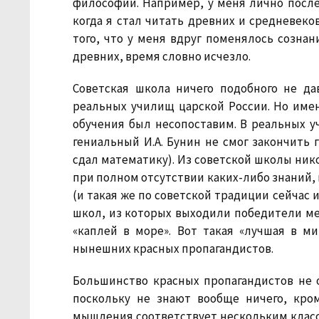
философии. Например, у меня лично после
когда я стал читать древних и средневеко
того, что у меня вдруг поменялось созна
древних, время словно исчезло.
Советская школа ничего подобного не д
реальных училищ царской России. Но име
обучения был несопоставим. В реальных уч
гениальный И.А. Бунин не смог закончить 
сдал математику). Из советской школы нико
при полном отсутствии каких-либо знаний, 
(и такая же по советской традиции сейчас 
школ, из которых выходили победители ме
«каплей в море». Вот такая «лучшая в 
нынешних красных пропагандистов.
Большинство красных пропагандистов не о
поскольку не знают вообще ничего, кро
мышления соответствует нескольким класс