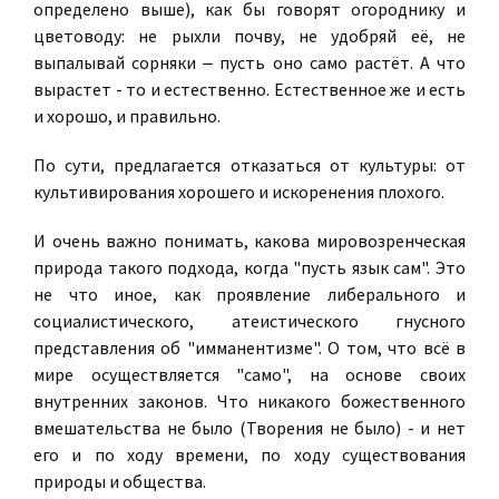
определено выше), как бы говорят огороднику и
цветоводу: не рыхли почву, не удобряй её, не
выпалывай сорняки ‒ пусть оно само растёт. А что
вырастет - то и естественно. Естественное же и есть
и хорошо, и правильно.
По сути, предлагается отказаться от культуры: от
культивирования хорошего и искоренения плохого.
И очень важно понимать, какова мировозренческая
природа такого подхода, когда "пусть язык сам". Это
не что иное, как проявление либерального и
социалистического, атеистического гнусного
представления об "имманентизме". О том, что всё в
мире осуществляется "само", на основе своих
внутренних законов. Что никакого божественного
вмешательства не было (Творения не было) - и нет
его и по ходу времени, по ходу существования
природы и общества.