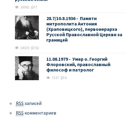
16362
7
28.7/10.8.1936 - Памяти
митрополита Антония
(Храповицкого), первоиерарха
Русской Православной Церкви за
границей
14335
52
11.08.1979 - Умер о. Георгий
Флоровский, православный
философ и патролог
7317
6
RSS
записей
RSS
комментариев