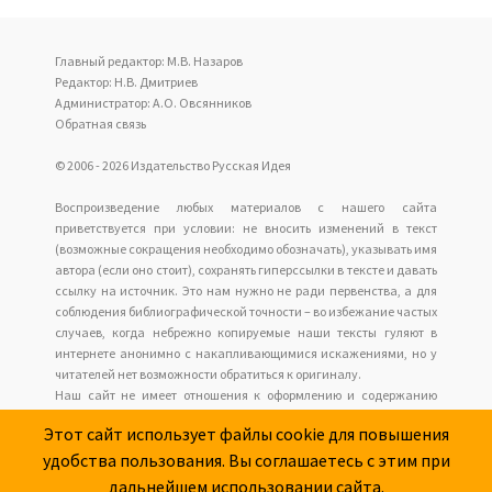
Главный редактор: М.В. Назаров
Редактор: Н.В. Дмитриев
Администратор: А.О. Овсянников
Обратная связь
© 2006 - 2026 Издательство Русская Идея
Воспроизведение любых материалов с нашего сайта
приветствуется при условии: не вносить изменений в текст
(возможные сокращения необходимо обозначать), указывать имя
автора (если оно стоит), сохранять гиперссылки в тексте и давать
ссылку на источник. Это нам нужно не ради первенства, а для
соблюдения библиографической точности – во избежание частых
случаев, когда небрежно копируемые наши тексты гуляют в
интернете анонимно с накапливающимися искажениями, но у
читателей нет возможности обратиться к оригиналу.
Наш сайт не имеет отношения к оформлению и содержанию
размещаемых сайтов рекламы.
Этот сайт использует файлы cookie для повышения
удобства пользования. Вы соглашаетесь с этим при
дальнейшем использовании сайта.