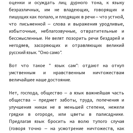
оценки и осуждать лиц дурного тона, к языку
безразличных, им не владеющих, говорящих и
пишущих как попало, и плодящих в речи ‒ что устной,
что письменной ‒ слова и выражения уродливые,
избыточные, неблагозвучные, отвратительные и
бессмысленные. Не велят позорить речи бездарей и
негодяев, засоряющих и отравляющих великий
русский язык. "Оно само".
Вот что такое " язык сам": отдают на откуп
умственным и нравственным ничтожествам
величайшее наше достояние.
Нет, господа, общество ‒ а язык важнейшая часть
общества ‒ предмет заботы, труда, попечения и
улучшения никак не в меньшей степени, нежели
грядки в огороде, или цветы в палисаднике.
Предлагая язык бросить на волю тупого случая
(говоря точно ‒ на усмотрение ничтожеств, как