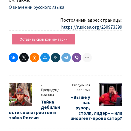
См. также:
О значении русского языка
Постоянный адрес страницы:
https://rusidea.org/250973399
Оставить свой комментарий
«
Следующая
Предыдуща
запись »
я запись
«Вы же у
Тайна
нас
дебильн
рупор,
ости совпатриотов и
столп, лидер» ‒ или
тайна России
иноагент-провокатор?