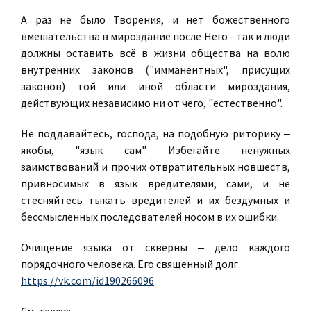
А раз не было Творения, и нет божественного
вмешательства в мироздание после Него - так и люди
должны оставить всё в жизни общества на волю
внутренних законов ("имманентных", присущих
законов) той или иной области мироздания,
действующих независимо ни от чего, "естественно".
Не поддавайтесь, господа, на подобную риторику ‒
якобы, "язык сам". Избегайте ненужных
заимствований и прочих отвратительных новшеств,
привносимых в язык вредителями, сами, и не
стесняйтесь тыкать вредителей и их бездумных и
бессмысленных последователей носом в их ошибки.
Очищение языка от скверны ‒ дело каждого
порядочного человека. Его священный долг.
https://vk.com/id190266096