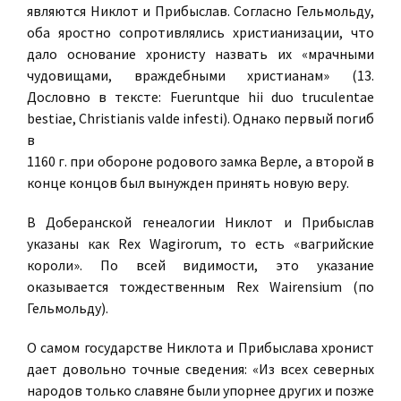
являются Никлот и Прибыслав. Согласно Гельмольду,
оба яростно сопротивлялись христианизации, что
дало основание хронисту назвать их «мрачными
чудовищами, враждебными христианам» (13.
Дословно в тексте: Fueruntque hii duo truculentae
bestiae, Christianis valde infesti). Однако первый погиб
в
1160 г. при обороне родового замка Верле, а второй в
конце концов был вынужден принять новую веру.
В Доберанской генеалогии Никлот и Прибыслав
указаны как Rex Wagirorum, то есть «вагрийские
короли». По всей видимости, это указание
оказывается тождественным Rex Wairensium (по
Гельмольду).
О самом государстве Никлота и Прибыслава хронист
дает довольно точные сведения: «Из всех северных
народов только славяне были упорнее других и позже