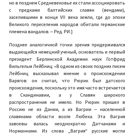
но в позднем Средневековье их стали ассоциировать
с предками балтийских славян (вендами),
заселившими в конце VII века земли, где до эпохи
Великого переселения народов обитали германские
племена вандалов. ‒ Ред. РИ.]
Позднее аналогичной точки зрения придерживался
выдающийся немецкий ученый, основатель и первый
президент Берлинской Академии наук Готфрид
Вильгельм Лейбниц: «В одном из своих поздних писем
Лейбниц высказывал мнение о происхождении
Варягов: он считал, что Рюрик был датского
происхождения, поскольку это имя часто встречается
в Скандинавии, а у Славян широкого
распространения не имело. Но Рюрик пришел в
Россию не из Дании, а из Вагрии ‒ населенной
славянами области возле Любека. Эта Вагрия
завоевы валась неоднократно Датчанами и
Норманнами. Из слова „Вагрия“ русские могли