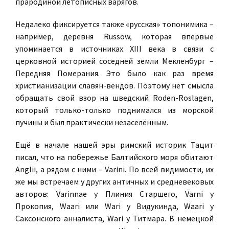
прародиной летописных варягов.
Недалеко фиксируется также «русская» топонимика –
например, деревня Russow, которая впервые
упоминается в источниках XIII века в связи с
церковной историей соседней земли Мекленбург –
Передняя Померания. Это было как раз время
христианизации славян-вендов. Поэтому нет смысла
обращать свой взор на шведский Roden-Roslagen,
который только-только поднимался из морской
пучины и был практически незаселённым.
Ещё в начале нашей эры римский историк Тацит
писал, что на побережье Балтийского моря обитают
Anglii, а рядом с ними – Varini. По всей видимости, их
же мы встречаем у других античных и средневековых
авторов: Varinnae у Плиния Старшего, Varni у
Прокопия, Waari или Wari у Видукинда, Waari у
Саксонского анналиста, Wari у Титмара. В немецкой