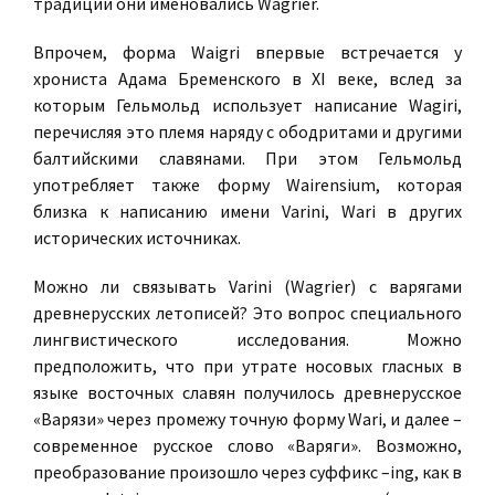
традиции они именовались Wagrier.
Впрочем, форма Waigri впервые встречается у
хрониста Адама Бременского в XI веке, вслед за
которым Гельмольд использует написание Wagiri,
перечисляя это племя наряду с ободритами и другими
балтийскими славянами. При этом Гельмольд
употребляет также форму Wairensium, которая
близка к написанию имени Varini, Wari в других
исторических источниках.
Можно ли связывать Varini (Wagrier) с варягами
древнерусских летописей? Это вопрос специального
лингвистического исследования. Можно
предположить, что при утрате носовых гласных в
языке восточных славян получилось древнерусское
«Варязи» через промежу точную форму Wari, и далее –
современное русское слово «Варяги». Возможно,
преобразование произошло через суффикс –ing, как в