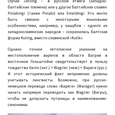
случае Jatving – в русском ятвяги (западно-
балтийские племена) или у других балтийских славян:
Polabingi (также Polabi) или Smeldingi. Это могло
быть связано с некоторыми языковыми
особенностями, например, у кашубов – одного из
западнославянских народов – сохранилась балтская
форма Kuling, вместо славянской «Kulik».
Однако точное летописное указание на
местоположение варягов в области Вагрия в
восточном Гольштейне свидетельствует в пользу
тождества Varini (лат.) = Wagrier (нем.) = Варяги (рус.).
И этот исторический факт непременно должны
учитывать лингвисты. Возможно, при русско-
немецком переводе слово «Варяги» (Waräger) нужно
начать напрямую переводить как Wagrier (Вагры),
чтобы не допускать путаницы в наименованиях-
синонимах.