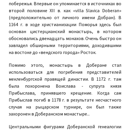
побережья. Впервые он упоминается в источниках во
второй половине XII в. как «villa Slavica Doberan»
(предположительно от личного имени Добран). В
1164 г. в ходе христианизации Поморья здесь был
основан цистерцианский монастырь, в котором
обосновались двенадцать монахов. Очень быстро он
завладел обширными территориями, доходившими
на востоке до «вендского города» Росток.
Помимо этого, монастырь в Доберане стал
использоваться для погребения представителей
мекленбургской правящей династии. В 1172 г. там
была похоронена Воислава - супруга князя
Прибыслава, принявшего крещение. Когда сам
Прибыслав погиб в 1178 г. в результате несчастного
случая на рыцарском турнире, он был также
захоронен в Доберанском монастыре...
Центральными фигурами Доберанской генеалогии