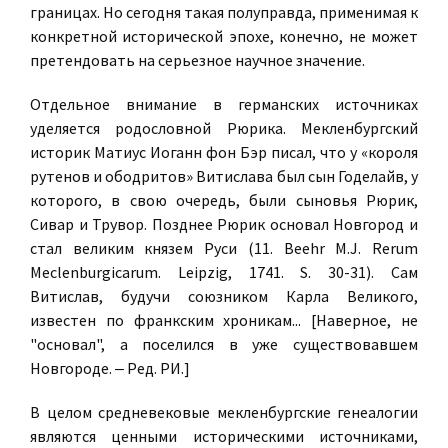
границах. Но сегодня такая полуправда, применимая к
конкретной исторической эпохе, конечно, не может
претендовать на серьезное научное значение.
Отдельное внимание в германских источниках
уделяется родословной Рюрика. Мекленбургский
историк Матиус Иоганн фон Бэр писал, что у «короля
рутенов и ободритов» Витислава был сын Годелайв, у
которого, в свою очередь, были сыновья Рюрик,
Сивар и Трувор. Позднее Рюрик основал Новгород и
стал великим князем Руси (11. Beehr M.J. Rerum
Meclenburgicarum. Leipzig, 1741. S. 30-31). Сам
Витислав, будучи союзником Карла Великого,
известен по франкским хроникам... [Наверное, не
"основал", а поселился в уже существовавшем
Новгороде. ‒ Ред. РИ.]
В целом средневековые мекленбургские генеалогии
являются ценными историческими источниками,