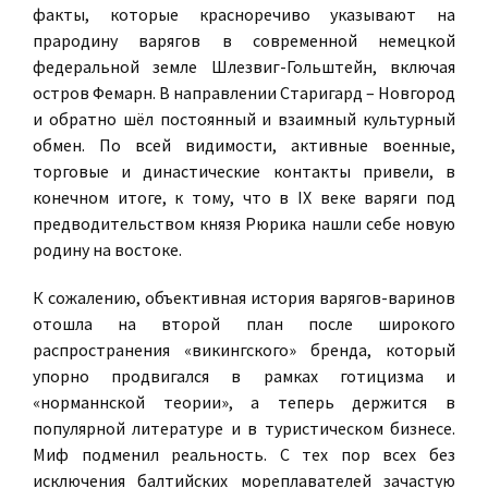
факты, которые красноречиво указывают на
прародину варягов в современной немецкой
федеральной земле Шлезвиг-Гольштейн, включая
остров Фемарн. В направлении Старигард – Новгород
и обратно шёл постоянный и взаимный культурный
обмен. По всей видимости, активные военные,
торговые и династические контакты привели, в
конечном итоге, к тому, что в IX веке варяги под
предводительством князя Рюрика нашли себе новую
родину на востоке.
К сожалению, объективная история варягов-варинов
отошла на второй план после широкого
распространения «викингского» бренда, который
упорно продвигался в рамках готицизма и
«норманнской теории», а теперь держится в
популярной литературе и в туристическом бизнесе.
Миф подменил реальность. С тех пор всех без
исключения балтийских мореплавателей зачастую