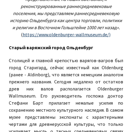
реконструированные раннесредневековые
поселения, мы представляем раннесредневековую
историю Ольденбурга как центра торговли, политики
и религии в Восточном Гольштейне 1000 лет назад».
(
https://www.oldenburger-wallmuseum.de/)
Старый варяжский город Ольденбург
Столицей и главной крепостью варягов-вагров был
город Старигард, сейчас известный как Oldenburg
(ранее - Aldinborg), что является немецким аналогом
прежнего названия. Сегодня недалеко от остатков
древ них валов располагается Oldenburger
Wallmuseum. Его руководитель госпожа доктор
Стефани Барт прилагает немалые усилия по
сохранению местного культурного наследия. В самом
музее представлены экспонаты с характерными
чертами для древнерусской культуры, что только
усиливает мысль о тесных средневековых связях