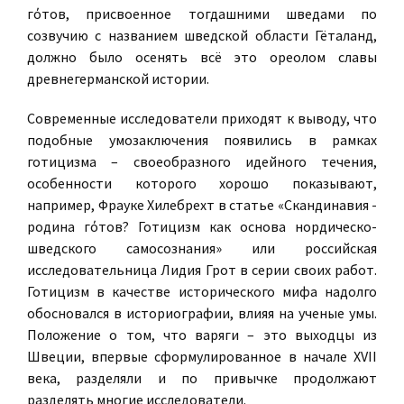
гόтов, присвоенное тогдашними шведами по
созвучию с названием шведской области Гёталанд,
должно было осенять всё это ореолом славы
древнегерманской истории.
Современные исследователи приходят к выводу, что
подобные умозаключения появились в рамках
готицизма – своеобразного идейного течения,
особенности которого хорошо показывают,
например, Фрауке Хилебрехт в статье «Скандинавия -
родина гόтов? Готицизм как основа нордическо-
шведского самосознания» или российская
исследовательница Лидия Грот в серии своих работ.
Готицизм в качестве исторического мифа надолго
обосновался в историографии, влияя на ученые умы.
Положение о том, что варяги – это выходцы из
Швеции, впервые сформулированное в начале XVII
века, разделяли и по привычке продолжают
разделять многие исследователи.