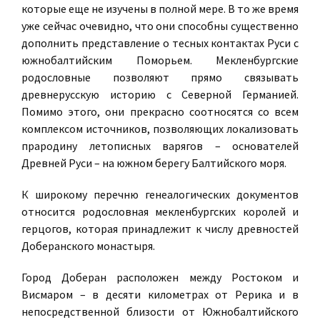
которые еще не изучены в полной мере. В то же время
уже сейчас очевидно, что они способны существенно
дополнить представление о тесных контактах Руси с
южнобалтийским Поморьем. Мекленбургские
родословные позволяют прямо связывать
древнерусскую историю с Северной Германией.
Помимо этого, они прекрасно соотносятся со всем
комплексом источников, позволяющих локализовать
прародину летописных варягов – основателей
Древней Руси – на южном берегу Балтийского моря.
К широкому перечню генеалогических документов
относится родословная мекленбургских королей и
герцогов, которая принадлежит к числу древностей
Доберанского монастыря.
Город Доберан расположен между Ростоком и
Висмаром – в десяти километрах от Рерика и в
непосредственной близости от Южнобалтийского