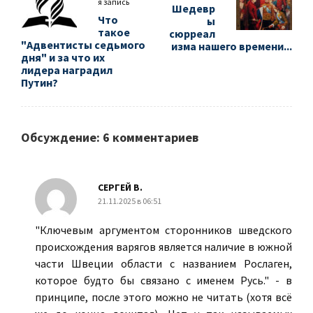
я запись
Шедевр
Что
ы
такое
сюрреал
"Адвентисты седьмого
изма нашего времени...
дня" и за что их
лидера наградил
Путин?
Обсуждение: 6 комментариев
СЕРГЕЙ В.
21.11.2025 в 06:51
"Ключевым аргументом сторонников шведского
происхождения варягов является наличие в южной
части Швеции области с названием Рослаген,
которое будто бы связано с именем Русь." - в
принципе, после этого можно не читать (хотя всё