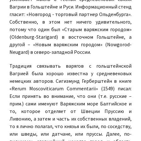
Вагрии в Гольштейне и Руси. Информационный стенд
гласит: «Новгород - торговый партнер Ольденбурга».
Собственно, в этом нет ничего удивительного,
потому что один был «Старым варяжским городом»
(Oldenburg-Starigard) в восточном Гольштейне, а
другой – «Новым варяжским городом» (Nowgorod-
Neugard) в северо-западной России.
Традиция связывать варягов с гольштейнской
Вагрией была хорошо известна у средневековых
немецких авторов. Сигизмунд Герберштейн в книге
«Rerum Moscoviticarum Commentarii» (1549) писал:
Если принять во внимание, что они (т.е. русские –
прим.) сами именуют Варяжским море Балтийское и
то, которое отделяет от Швеции Пруссию и
Ливонию, а затем и часть их собственных владений,
то я лично полагал, что князья их были, по соседству,
или шведы, или датчане, или пруссы. Далее, по-