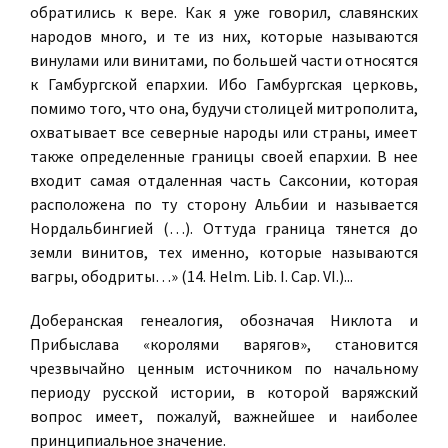
обратились к вере. Как я уже говорил, славянских
народов много, и те из них, которые называются
винулами или винитами, по большей части относятся
к Гамбургской епархии. Ибо Гамбургская церковь,
помимо того, что она, будучи столицей митрополита,
охватывает все северные народы или страны, имеет
также определенные границы своей епархии. В нее
входит самая отдаленная часть Саксонии, которая
расположена по ту сторону Альбии и называется
Нордальбингией (…). Оттуда граница тянется до
земли винитов, тех именно, которые называются
вагры, ободриты…» (14. Helm. Lib. I. Cap. VI.)...
Доберанская генеалогия, обозначая Никлота и
Прибыслава «королями варягов», становится
чрезвычайно ценным источником по начальному
периоду русской истории, в которой варяжский
вопрос имеет, пожалуй, важнейшее и наиболее
принципиальное значение.