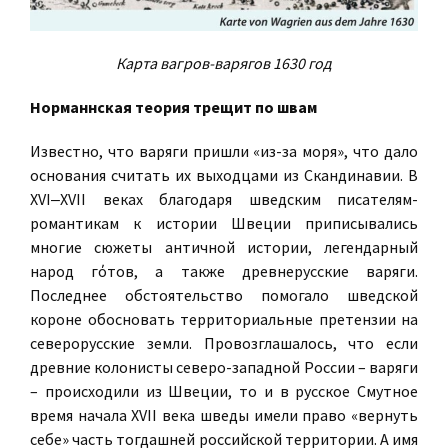
Карта вагров-варягов 1630 год
Норманнская теория трещит по швам
Известно, что варяги пришли «из-за моря», что дало
основания считать их выходцами из Скандинавии. В
XVI‒XVII веках благодаря шведским писателям-
романтикам к истории Швеции приписывались
многие сюжеты античной истории, легендарный
народ гόтов, а также древнерусские варяги.
Последнее обстоятельство помогало шведской
короне обосновать территориальные претензии на
северорусские земли. Провозглашалось, что если
древние колонисты северо-западной России – варяги
– происходили из Швеции, то и в русское Смутное
время начала XVII века шведы имели право «вернуть
себе» часть тогдашней российской территории. А имя