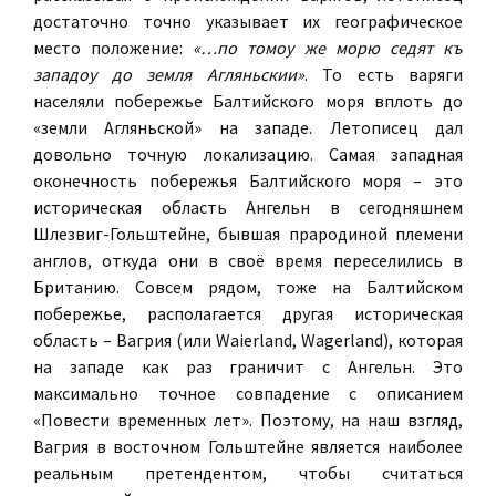
достаточно точно указывает их географическое
место положение:
«…по томоу же морю седят къ
западоу до земля Агляньскии»
. То есть варяги
населяли побережье Балтийского моря вплоть до
«земли Агляньской» на западе. Летописец дал
довольно точную локализацию. Самая западная
оконечность побережья Балтийского моря – это
историческая область Ангельн в сегодняшнем
Шлезвиг-Гольштейне, бывшая прародиной племени
англов, откуда они в своё время переселились в
Британию. Совсем рядом, тоже на Балтийском
побережье, располагается другая историческая
область – Вагрия (или Waierland, Wagerland), которая
на западе как раз граничит с Ангельн. Это
максимально точное совпадение с описанием
«Повести временных лет». Поэтому, на наш взгляд,
Вагрия в восточном Гольштейне является наиболее
реальным претендентом, чтобы считаться