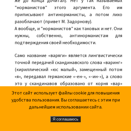
же до конца дочитал). Нет у так называемых
"норманистов" этого аргумента. Его им
приписывают антинорманисты, а потом лихо
разоблачают (привет М. Задорнову).
А вообще, и "норманистов" как таковых и нет. Они
нужны, собственно, антинорманистам для
подтверждения своей необходимости.
Само название «варяги» является лингвистически
точной передачей скандинавского слова «варинг»
(кириллический «юс малый», замещенный потом
«я», передавал германские «-ен-», «-ин-»), а слово
это у скандинавов образовано от корня «вар»
(«клятва, присяга») с германским суффиксом «-
Этот сайт использует файлы cookie для повышения
инг-», проникло и к византийцам, означая воинов-
удобства пользования. Вы соглашаетесь с этим при
наемников с севера. Похожее слово — «викинг» —
дальнейшем использовании сайта.
витязь.
Я соглашаюсь
Само название «варяги» является лингвистически