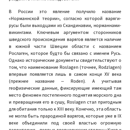
В России это явление получило название
«Норманнской теории», согласно которой варяги-
русы были выходцами из Скандинавии, норманнами-
викингами. Ключевым аргументом сторонников
шведского происхождения варягов является наличие
в южной части Швеции области с названием
Рослаген, которое будто бы связано с именем Русь.
Однако исторические документы свидетельствуют о
том, что наименование Roslagen (точнее, Rodzlagen)
впервые появляется лишь в самом конце XV века
(прежнее название ‒ Roden). А учитывая
геофизические данные, фиксирующие имеющий там
место феномен постепенного поднятия морского дна
и превращения его в сушу, Roslagen стал пригодным
для обитания только к XIII веку. Конечно, эта область
не могла быть прародиной варягов, которые уже в IX
веке объединили под своей властью огромную
территорию – первые древнерусские столицы Киев и