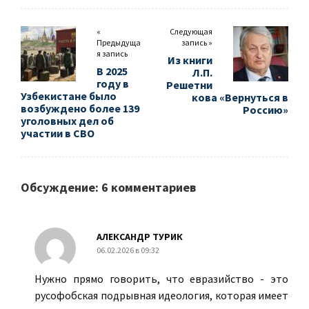
«
Следующая
Предыдуща
запись »
я запись
Из книги
В 2025
Л.П.
году в
Решетни
Узбекистане было
кова «Вернуться в
возбуждено более 139
Россию»
уголовных дел об
участии в СВО
Обсуждение: 6 комментариев
АЛЕКСАНДР ТУРИК
06.02.2026 в 09:32
Нужно прямо говорить, что евразийство - это
русофобская подрывная идеология, которая имеет