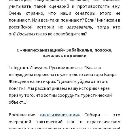
учитывать такой сценарий и противостоять ему.
Очень странно, что наши сенаторы этого не
понимают. Или все-таки понимают? Если Чингисхан в
российской истории не
завоеватель
, тогда кто
он?
Восхвалять
его как освободителя?
С «чингисханизацией» Забайкалья, похоже,
начались подвижки
Telegram. Zlawyers. Русские юристы: "Власти
вынуждены подключать уже целого сенатора Баира
Жамсуева на антикриз: "Давайте уйдем от этого
понятия. Мы рассматриваем нашу историю через
призму того, что хотим соорудить туристический
объект..."
Восхваление «
чингизханизации
» Сибири — это
очередной тактический шаг в стратегическом
проекте по насаждению ордынства в современной