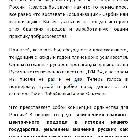
России. Казалось бы, звучит как что-то немыслимое,
все равно что воспевать «османизацию» Сербии или
«японизацию» Китая, указывая на общую историю
этих братских народов и выработанную годами
практику добрососедства.
При всей, казалось бы, абсурдности происходящего,
тенденция с каждым годом планомерно усиливается.
Одним из главных рупоров пропаганды ордынства на
Руси является печально известное ДУМ РФ, о котором
мы писали не
раз
и не
два
. Теперь голоса в
поддержку, пускай и робко пока, доносятся от
сенатора РФ от Забайкалья Баира Жамсуева.
Что представляет собой концепция ордынства для
России? В первую очередь,
изменением славяно-
центричного подхода к истории нашего
государства, умалением значения русских как
государствообразующего народа, православия