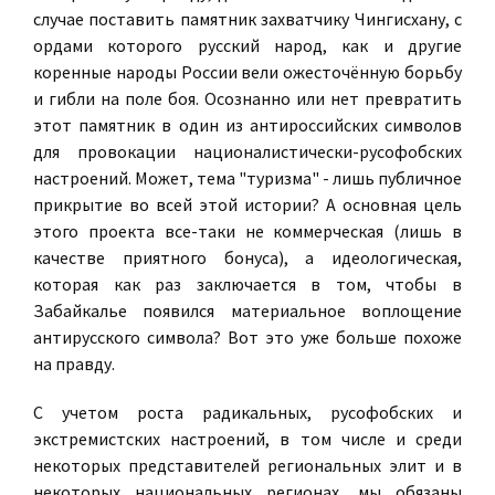
случае поставить памятник захватчику Чингисхану, с
ордами которого русский народ, как и другие
коренные народы России вели ожесточённую борьбу
и гибли на поле боя. Осознанно или нет превратить
этот памятник в один из антироссийских символов
для
провокации националистически-русофобских
настроений
. Может, тема "туризма" - лишь публичное
прикрытие во всей этой истории? А основная цель
этого проекта все-таки не коммерческая (лишь в
качестве приятного бонуса), а идеологическая,
которая как раз заключается в том, чтобы в
Забайкалье появился материальное воплощение
антирусского символа? Вот это уже больше похоже
на правду.
С учетом роста радикальных, русофобских и
экстремистских настроений, в том числе и среди
некоторых представителей региональных элит и в
некоторых национальных регионах, мы обязаны