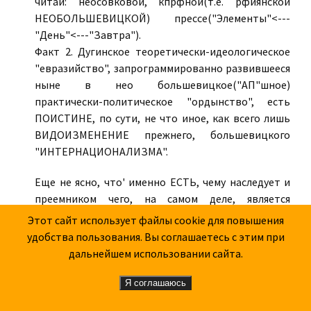
читай: неосовковой, кпрфной(т.е. рфиянской
НЕОБОЛЬШЕВИЦКОЙ) прессе("Элементы"<---
"День"<---"Завтра").
Факт 2. Дугинское теоретически-идеологическое
"евразийство", запрограммированно развившееся
ныне в нео большевицкое("АП"шное)
практически-политическое "ордынство", есть
ПОИСТИНЕ, по сути, не что иное, как всего лишь
ВИДОИЗМЕНЕНИЕ прежнего, большевицкого
"ИНТЕРНАЦИОНАЛИЗМА".
Еще не ясно, что' именно ЕСТЬ, чему наследует и
преемником чего, на самом деле, является
"олигархат РФ"?
Этот сайт использует файлы cookie для повышения
удобства пользования. Вы соглашаетесь с этим при
ВОПРОС ВОПРОСЫЧ
дальнейшем использовании сайта.
08.02.2026 в 11:09
Я соглашаюсь
Чего удивляться то? Это и есть тот самый "русский
мир" который нам уготовлен "новыми хазарами" в