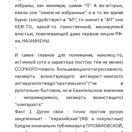
избраны, как минимум, самим "П". А во-вторых,
ежели они "никем не избранные" и в то же время
бурно (зло)действуют в "АП", то значит в "АП" они
КЕМ-ТО, какой-то таинственной, маскируемой
властью, повелевающей даже первым лицом РФ-
ии, НАЗНАЧЕНЫ.
~
И самое главное для понимания, наконец-то,
истинной сути и характера пост(но тем не менее)
СССРНОГО=левого большевицкого=агрессивного,
насмерть воинствующего антихрист-ианского
антируского=жидо*кратического"(*не в
ругательно-бытовом, но в Евангельском значении
- непримиримого, насмерть воинствщего)
"олигархата".
Факт 1. Дугин свои - точно против руских
нацеленные! - "евразийские"(NB: и оккультные)
бредни изначально публиковал в ПРОХАНОВСКОЙ,