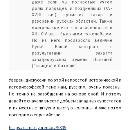
даже если мы полностью учтем
долю половцев и позднейших (XV-
XVIII вв.) крымских татар в
разорении русских областей. Также
монгольское иго – в особенности в
XIII-XIV вв. – было игом тяжелейшим.
Но из него произросло величие
Руси! Какой контраст с
результатами захвата
западнорусских земель Польшей
(Галиция) и Литвою".
Уверен, дискуссии по этой непростой исторической и
историософской теме нам, русским, очень полезны.
Но точно не разобщение на основе оной. И потому
давайте сначала вместе добьём западных супостатов
и их местные пятую и шестую колонны. А уже потом
поспорим о евразийстве.
https://t.me/tyurenkov/5835