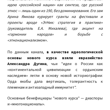
идею «российской нации» как синтеза, где русский
этнос — лишь один из 190, без доминирования. Его зам
Арина Ямкова курирует гранты на фестивали и
проекты вроде «ЭтНик: стратегия в практике»
(руководитель Е.А. Михалева), где акцент на
«гармонии народов» и борьбе с
«этнонационализмом».
По данным канала,
в качестве идеологической
основы нового курса взяли евразийство
Александра Дугина
, чьи "идеи о России как
«континентальной цивилизации с ордынским
наследием» легли в основу новой историографии:
Орда якобы дала вертикаль, толерантность к
племенам и антизападный иммунитет".
Основные бенефициары "нового курса" — диаспоры
и «многонационалы».