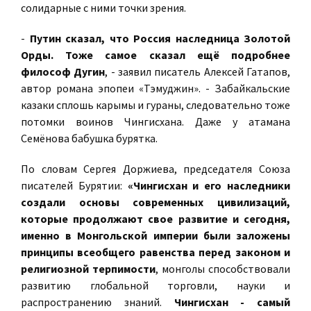
солидарные с ними точки зрения.
-
Путин сказал, что Россия наследница Золотой
Орды. Тоже самое сказал ещё подробнее
философ Дугин
, - заявил писатель Алексей Гатапов,
автор романа эпопеи «Тэмуджин». - Забайкальские
казаки сплошь карымы и гураны, следовательно тоже
потомки воинов Чингисхана. Даже у атамана
Семёнова бабушка бурятка.
По словам Сергея Доржиева, председателя Союза
писателей Бурятии:
«Чингисхан и его наследники
создали основы современных цивилизаций,
которые продолжают свое развитие и сегодня,
именно в Монгольской империи были заложены
принципы всеобщего равенства перед законом и
религиозной терпимости
, монголы способствовали
развитию глобальной торговли, науки и
распространению знаний.
Чингисхан - самый