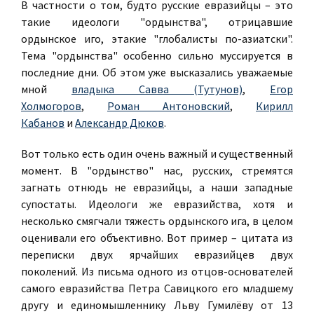
В частности о том, будто русские евразийцы – это
такие идеологи "ордынства", отрицавшие
ордынское иго, этакие "глобалисты по-азиатски".
Тема "ордынства" особенно сильно муссируется в
последние дни. Об этом уже высказались уважаемые
мной
владыка Савва (Тутунов)
,
Егор
Холмогоров
,
Роман Антоновский
,
Кирилл
Кабанов
и
Александр Дюков
.
Вот только есть один очень важный и существенный
момент. В "ордынство" нас, русских, стремятся
загнать отнюдь не евразийцы, а наши западные
супостаты. Идеологи же евразийства, хотя и
несколько смягчали тяжесть ордынского ига, в целом
оценивали его объективно. Вот пример – цитата из
переписки двух ярчайших евразийцев двух
поколений. Из письма одного из отцов-основателей
самого евразийства Петра Савицкого его младшему
другу и единомышленнику Льву Гумилёву от 13