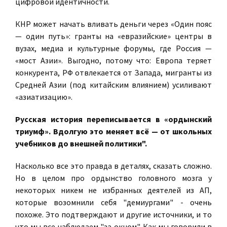
цифровой идентичности.
КНР может начать вливать деньги через «Один пояс
— один путь»: гранты на «евразийские» центры в
вузах, медиа и культурные форумы, где Россия —
«мост Азии». Выгодно, потому что: Европа теряет
конкурента, РФ отвлекается от Запада, мигранты из
Средней Азии (под китайским влиянием) усиливают
«азиатизацию».
Русская история переписывается в «ордынский
триумф». Вдолгую это меняет всё — от школьных
учебников до внешней политики".
Насколько все это правда в деталях, сказать сложно.
Но в целом про ордынство головного мозга у
некоторых никем не избранных деятелей из АП,
которые возомнили себя "демиургами" - очень
похоже. Это подтверждают и другие источники, и то
что мы все наблюдаем "за окном". Как мы говорили в