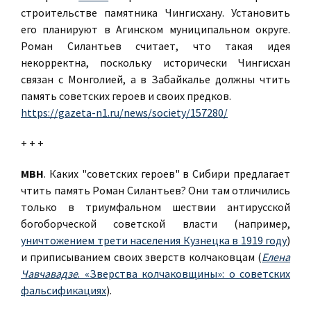
строительстве памятника Чингисхану. Установить
его планируют в Агинском муниципальном округе.
Роман Силантьев считает, что такая идея
некорректна, поскольку исторически Чингисхан
связан с Монголией, а в Забайкалье должны чтить
память советских героев и своих предков.
https://gazeta-n1.ru/news/society/157280/
+ + +
МВН
. Каких "советских героев" в Сибири предлагает
чтить память Роман Силантьев? Они там отличились
только в триумфальном шествии антирусской
богоборческой советской власти (например,
уничтожением трети населения Кузнецка в 1919 году
)
и приписыванием своих зверств колчаковцам (
Елена
Чавчавадзе
. «Зверства колчаковщины»: о советских
фальсификациях
).