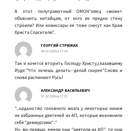
А этот ‍полуграмотный ОМОН'овец сможет
объяснить китайцам, от кого их предки стену
строили? Или комиссары её тоже снесут как Храм
Христа Спасителя?..
ГЕОРГИЙ СТРИЖАК
06.02.2026 в 17:36
Так и хочется вторить Господу Христу,сказавшему
Иуде:"Что хочешь делать--делай скорее".Снова и
снова распинают Русь!
АЛЕКСАНДР ВАСИЛЬЕВИЧ
07.02.2026 в 17:22
"...ордынство головного мозга у некоторых никем
не избранных деятелей из АП, которые возомнили
себя "демиургами"..."
Ну, во-первых, ежели они "деятели из АП", то они