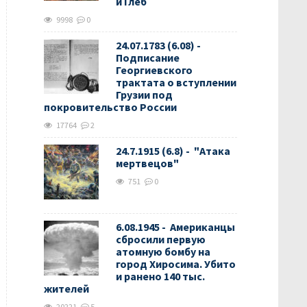
и Глеб
9998
0
24.07.1783 (6.08) -
Подписание
Георгиевского
трактата о вступлении
Грузии под
покровительство России
17764
2
24.7.1915 (6.8) - "Атака
мертвецов"
751
0
6.08.1945 - Американцы
сбросили первую
атомную бомбу на
город Хиросима. Убито
и ранено 140 тыс.
жителей
20221
5