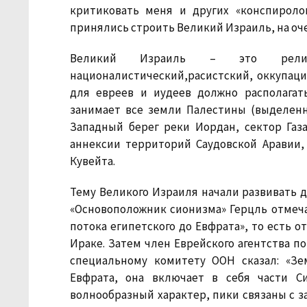
критиковать меня и других «конспиролог
принялись строить Великий Израиль, на оче
Великий Израиль – это религиоз
националистический,расистский, оккупацио
для евреев и иудеев должно располагат
занимает все земли Палестины (выделен
Западный берег реки Иордан, сектор Газ
аннексии территорий Саудовской Аравии, 
Кувейта.
Тему Великого Израиля начали развивать д
«Основоположник сионизма» Герцль отмечал
потока египетского до Евфрата», то есть о
Ираке. Затем член Еврейского агентства п
специальному комитету ООН сказал: «Зе
Евфрата, она включает в себя части С
волнообразный характер, пики связаны с за