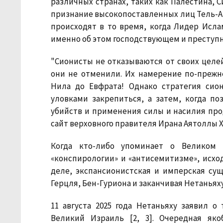
различных странах, таких как Палестина, С
признание высокопоставленных лиц Тель-Ав
происходят в то время, когда Лидер Исл
именно об этом господствующем и преступн
"Сионисты не отказываются от своих целей
они не отменили. Их намерение по-прежн
Нила до Евфрата! Однако стратегия сио
уловками закрепиться, а затем, когда п
убийств и применения силы и насилия про
сайт верховного правителя Ирана Аятоллы Хам
Когда кто-либо упоминает о Великом 
«конспирологии» и «антисемитизме», исхо
деле, экспансионистская и имперская сущ
Герцля, Бен-Гуриона и заканчивая Нетаньяху
11 августа 2025 года Нетаньяху заявил 
Великий Израиль [2, 3]. Очередная яко