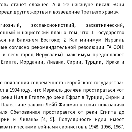
ов» станет сложнее. А я же накануне писал: «Они
реди другие жертвы и возведение Третьего храма».
ный, экспансионисткий, захватнический,
нный и нацистский план о том, что: 1. Государство
ься на Ближнем Востоке; 2. Как минимум Израиль
ные согласно рекомендательной резолюции ГА ООН:
а и весь город Иерусалим), максимум предполагает
Египта, Иордании, Ливана, Сирии, Турции, Ирака и
о появления современного «еврейского государства».
 в 1904 году, что Израиль должен простираться «от
т реки Нил в Египте до реки Ефрат в Турции, Сирии и
о Палестине раввин Лейб Фишман в своих показаниях
мля Обетованная простирается от реки Египта до
ирии и Ливана» [4, 5]. Популярность идеи имеет
хватническими войнами сионистов в 1948, 1956, 1967,