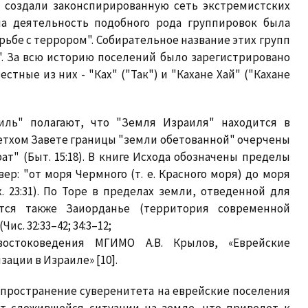
, создали законспирированную сеть экстремистских
ла деятельность подобного рода группировок была
ьбе с террором". Собирательное название этих групп
е". За всю историю поселений было зарегистрировано
стные из них - "Ках" ("Так") и "Кахане Хай" ("Кахане
иль" полагают, что "Земля Израиля" находится в
Ветхом Завете границы "земли обетованной" очерчены
т" (Быт. 15:18). В книге Исхода обозначены пределы
ер: "от моря Чермного (т. е. Красного моря) до моря
 23:31). По Торе в пределах земли, отведенной для
тся также Заиорданье (территория современной
с. 32:33–42; 34:3–12;
востоковедения МГИМО А.В. Крылов, «Еврейские
ации в Израиле» [10].
спространение суверенитета на еврейские поселения