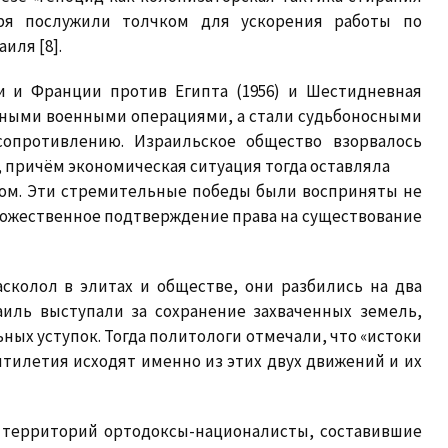
бря послужили толчком для ускорения работы по
иля [8].
и и Франции против Египта (1956) и Шестидневная
льными военными операциями, а стали судьбоносными
сопротивлению. Израильское общество взорвалось
причём экономическая ситуация тогда оставляла
исом. Эти стремительные победы были восприняты не
 божественное подтверждение права на существование
колол в элитах и обществе, они разбились на два
аиль выступали за сохранение захваченных земель,
ых уступок. Тогда политологи отмечали, что «истоки
тилетия исходят именно из этих двух движений и их
их территорий ортодоксы-националисты, составившие