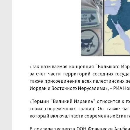
«Так называемая концепция "Большого Из
за счет части территорий соседних госуда
также присоединение всех палестинских зем
Иордан и Восточного Иерусалима», – РИА Нов
«Термин "Великий Израиль" относится к г
своих современных границ. Он также час
который включал части современных Египта, 
В докладе эксперта ООН Франчески Альбан