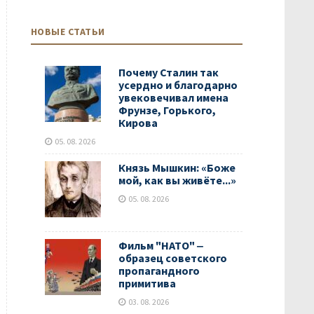
НОВЫЕ СТАТЬИ
Почему Сталин так
усердно и благодарно
увековечивал имена
Фрунзе, Горького,
Кирова
05. 08. 2026
Князь Мышкин: «Боже
мой, как вы живёте...»
05. 08. 2026
Фильм "НАТО" ‒
образец советского
пропагандного
примитива
03. 08. 2026