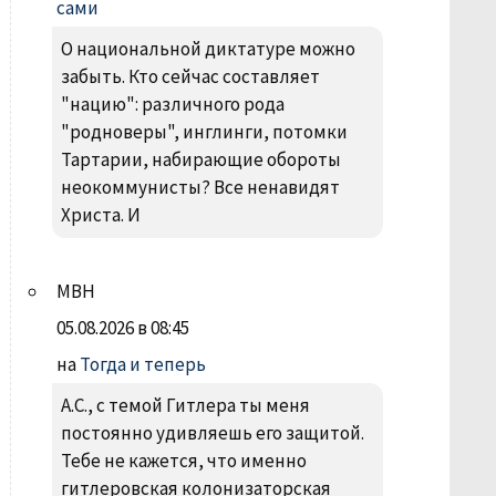
сами
О национальной диктатуре можно
забыть. Кто сейчас составляет
"нацию": различного рода
"родноверы", инглинги, потомки
Тартарии, набирающие обороты
неокоммунисты? Все ненавидят
Христа. И
МВН
05.08.2026 в 08:45
на
Тогда и теперь
А.С., с темой Гитлера ты меня
постоянно удивляешь его защитой.
Тебе не кажется, что именно
гитлеровская колонизаторская