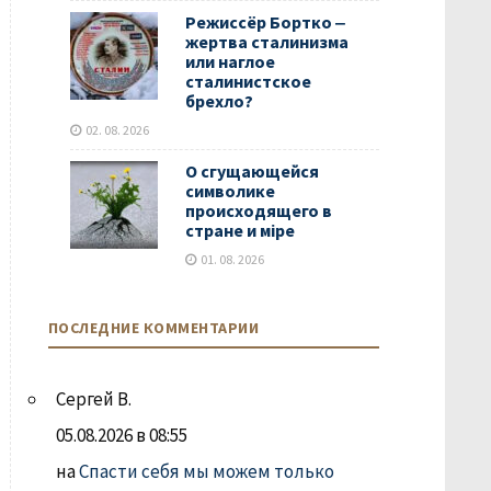
Режиссёр Бортко ‒
жертва сталинизма
или наглое
сталинистское
брехло?
02. 08. 2026
О сгущающейся
символике
происходящего в
стране и мiре
01. 08. 2026
ПОСЛЕДНИЕ КОММЕНТАРИИ
Сергей В.
05.08.2026 в 08:55
на
Спасти себя мы можем только