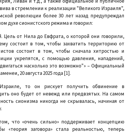
ирия, Ливан и т.д., а также официальное и публичное
ива в стремлении к реализации "Великого Израиля",
амской революции более 30 лет назад предупреждал
ом духе сионистского режима и говорил:
. Цель от Нила до Евфрата, о которой они говорили,
ему состоит в том, чтобы захватить территорию от
нистов состоит в том, чтобы сначала хитростью и
озиции укрепятся, с помощью давления, нападений,
двигаться насколько это возможно"» – Официальный
енеи, 20 августа 2025 года [1].
Израиле, то он рискует получить обвинение в
дить оно будет от невежд или предвзятых. На самом
ность сионизма никогда не скрывалась, начиная от
.
о том, что «очень сильно» поддерживает концепцию
бы «теория заговора» стала реальностью, теперь