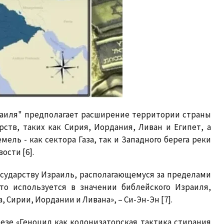
раиля" предполагает расширение территории страны
рств, таких как Сирия, Иордания, Ливан и Египет, а
ель - как сектора Газа, так и Западного берега реки
ости [6].
осударству Израиль, располагающемуся за пределами
то используется в значении библейского Израиля,
Сирии, Иордании и Ливана», – Си-Эн-Эн [7].
езе «Геноцид как колонизаторская тактика стирания