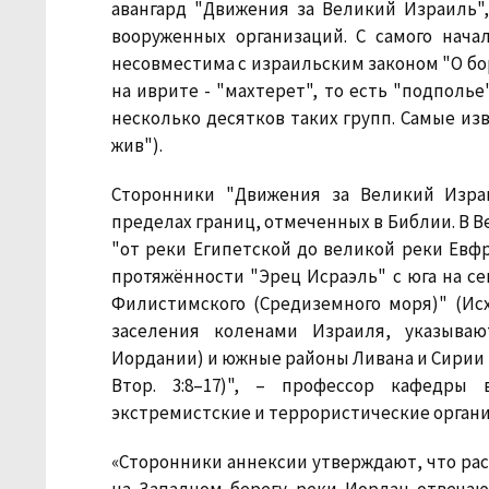
авангард "Движения за Великий Израиль"
вооруженных организаций. С самого нача
несовместима с израильским законом "О бор
на иврите - "махтерет", то есть "подполь
несколько десятков таких групп. Самые изве
жив").
Сторонники "Движения за Великий Изра
пределах границ, отмеченных в Библии. В 
"от реки Египетской до великой реки Евфра
протяжённости "Эрец Исраэль" с юга на сев
Филистимского (Средиземного моря)" (Исх.
заселения коленами Израиля, указываю
Иордании) и южные районы Ливана и Сирии (Чи
Втор. 3:8–17)", – профессор кафедры 
экстремистские и террористические организ
«Сторонники аннексии утверждают, что ра