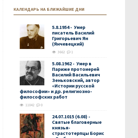
КАЛЕНДАРЬ НА БЛИЖАЙШИЕ ДНИ
5.8.1954 - Умер
писатель Василий
Григорьевич Ян
(Янчевецкий)
3662
1
5.08.1962 - Умер в
Париже протоиерей
Василий Васильевич
Зеньковский, автор
«Истории русской
философии» и др. религиозно-
философских работ
11042
0
24.07.1015 (6.08) -
Святые благоверные
князья-
страстотерпцы Борис