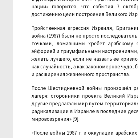
нации» говорится, что события 7 октя
достижению цели построения Великого Изра
Тройственная агрессия Израиля, Британи
война (1967) были не просто последовате
точками, ломавшими хребет арабскому 
эйфорией и триумфальными настроениями, 
желать лучшего, если не назвать её криз
как случайность, а как закономерное чудо,
и расширения жизненного пространства.
После Шестидневной войны произошёл рас
лагеря: сторонники проекта Великий Изр
другие предлагали мир путём территориальн
радикализации в Израиле в последние деся
мировоззрения» [9].
«После войны 1967 г. и оккупации арабск