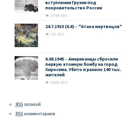
вступлении Грузии под
покровительство России
17764
2
24.7.1915 (6.8) - "Атака мертвецов"
751
0
6.08.1945 - Американцы сбросили
первую атомную бомбу на город
Хиросима. Убито и ранено 140 тыс.
жителей
20220
5
RSS
записей
RSS
комментариев