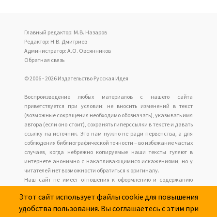
Главный редактор: М.В. Назаров
Редактор: Н.В. Дмитриев
Администратор: А.О. Овсянников
Обратная связь
© 2006 - 2026 Издательство Русская Идея
Воспроизведение любых материалов с нашего сайта
приветствуется при условии: не вносить изменений в текст
(возможные сокращения необходимо обозначать), указывать имя
автора (если оно стоит), сохранять гиперссылки в тексте и давать
ссылку на источник. Это нам нужно не ради первенства, а для
соблюдения библиографической точности – во избежание частых
случаев, когда небрежно копируемые наши тексты гуляют в
интернете анонимно с накапливающимися искажениями, но у
читателей нет возможности обратиться к оригиналу.
Наш сайт не имеет отношения к оформлению и содержанию
размещаемых сайтов рекламы.
Этот сайт использует файлы cookie для повышения
удобства пользования. Вы соглашаетесь с этим при