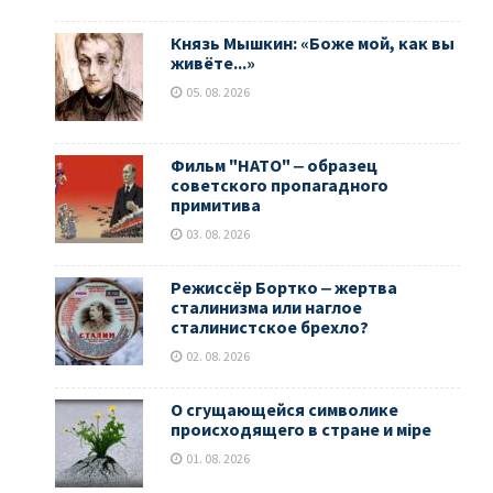
Князь Мышкин: «Боже мой, как вы
живёте...»
05. 08. 2026
Фильм "НАТО" ‒ образец
советского пропагадного
примитива
03. 08. 2026
Режиссёр Бортко ‒ жертва
сталинизма или наглое
сталинистское брехло?
02. 08. 2026
О сгущающейся символике
происходящего в стране и мiре
01. 08. 2026