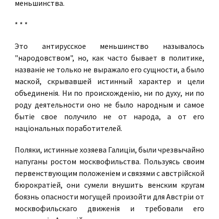
меньшинства.
* * *
Это антирусское меньшинство называлось
"народовством", но, как часто бывает в политике,
названiе не только не выражало его сущности, а было
маской, скрывавшей истинный характер и цели
объединенiя. Ни по происхожденiю, ни по духу, ни по
роду деятельности оно не было народным и самое
бытiе свое получило не от народа, а от его
нацiональных поработителей.
Поляки, истинные хозяева Галицiи, были чрезвычайно
напуганы ростом москвофильства. Пользуясь своим
первенствующим положенiем и связями с австрiйской
бюрократiей, они сумели внушить венским кругам
боязнь опасности могущей произойти для Австрiи от
москвофильскаго движенiя и требовали его