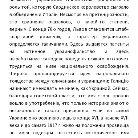
роль той, которую Сардинское королевство сыграло
в объединенiи Италiи. Несмотря на претенцiозность,
это сравненiе оказалось, в какой-то степени,
верным. С конца 70-х годов, Львов становится штаб-
квартирой движенiя, а характер украинизма
определяется галичанами. Здесь выдаются патенты
на истинное украинофильство и здесь
вырабатывается кодекс поведенiя всякаго, кто хочет
трудиться на ниве нацiонального освобожденiя.
Широко пропагандируется идея нацiональнаго
тождества между галичанами и украинцами; Галицiю
начинают именовать не иначе, как Украиной. Сейчас,
благодаря советской власти, это имя столь прочно
вошло в употребленiе, что только историки знают о
незаконности такого присвоенiя. Если на самой
Украине оно возникло лишь в конце XVI, в начале XVII
века и до самаго 1917 г. жило на положенiи прозвища
не имея надежды вытеснить историческое имя