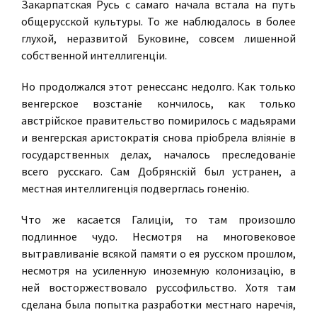
Закарпатская Русь с самаго начала встала на путь
общерусской культуры. То же наблюдалось в более
глухой, неразвитой Буковине, совсем лишенной
собственной интеллигенцiи.
Но продолжался этот ренессанс недолго. Как только
венгерское возстанiе кончилось, как только
австрiйское правительство помирилось с мадьярами
и венгерская аристократiя снова прiобрела влiянiе в
государственных делах, началось преследованiе
всего русскаго. Сам Добрянскiй был устранен, а
местная интеллигенцiя подверглась гоненiю.
Что же касается Галицiи, то там произошло
подлинное чудо. Несмотря на многовековое
вытравливанiе всякой памяти о ея русском прошлом,
несмотря на усиленную иноземную колонизацiю, в
ней восторжествовало руссофильство. Хотя там
сделана была попытка разработки местнаго наречiя,