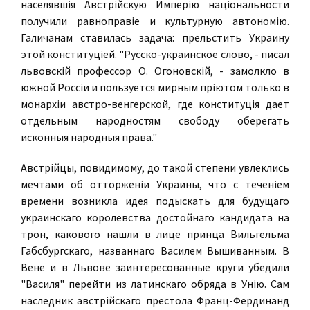
населявшiя Австрiйскую Имперiю нацiональности
получили равноправiе и культурную автономiю.
Галичанам ставилась задача: прельстить Украину
этой конституцiей. "Русско-украинское слово, - писал
львовскiй профессор О. Огоновскiй, - замолкло в
южной Россiи и пользуется мирным прiютом только в
монархiи австро-венгерской, где конституцiя дает
отдельным народностям свободу оберегать
исконныя народныя права."
Австрiйцы, повидимому, до такой степени увлеклись
мечтами об отторженiи Украины, что с теченiем
времени возникла идея подыскать для будущаго
украинскаго королевства достойнаго кандидата на
трон, какового нашли в лице принца Вильгельма
Габсбургскаго, названнаго Василем Вышиванным. В
Вене и в Львове заинтересованные круги убедили
"Василя" перейти из латинскаго обряда в Унiю. Сам
наследник австрiйскаго престола Франц-Фердинанд