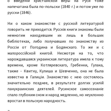
о введенiи христiанской веры на Руси тоже
напечатана была по-польски (1840 г.) и потом уже по
русски (1846) .
Ни о каком знакомстве с русской литературой
говорить не приходится. Русскiя книги знакомы были
немногим находившим их лишь в больших
библiотеках, либо получавших по знакомству из
Россiи от Погодина и Бодянскаго. То же и с
малороссiйской книгой. Несмотря на то, что
нарождавшаяся украинская литература имела к тому
времени, кроме Котляревскаго, Гребенки, Гулака,
также - Квитку, Кулиша и Шевченко, она не была
известна в Галицiи. Знакомство с нею состоялось
значительно позднее, в результате долгих усилiй
панукраинских деятелей. Русинское самосознанiе
спало глубоким сном и народ медленно, но неуклонно
вростал в польскую народность.