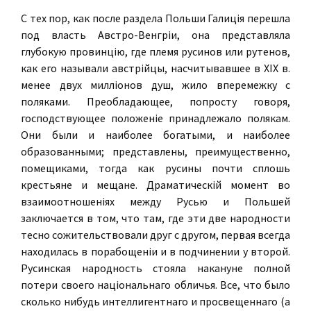
С тех пор, как после раздела Польши Галицiя перешла
под власть Австро-Венгрiи, она представляла
глубокую провинцiю, где племя русинов или рутенов,
как его называли австрiйцы, насчитывавшее в XIX в.
менее двух миллiонов душ, жило вперемежку с
поляками. Преобладающее, попросту говоря,
господствующее положенiе принадлежало полякам.
Они были и наиболее богатыми, и наиболее
образованными; представлены, преимущественно,
помещиками, тогда как русины почти сплошь
крестьяне и мещане. Драматическiй момент во
взаимоотношенiях между Русью и Польшей
заключается в том, что там, где эти две народности
тесно сожительствовали друг с другом, первая всегда
находилась в порабощенiи и в подчинении у второй.
Русинская народность стояла накануне полной
потери своего нацiональнаго обличья. Все, что было
сколько нибудь интеллигентнаго и просвещеннаго (а