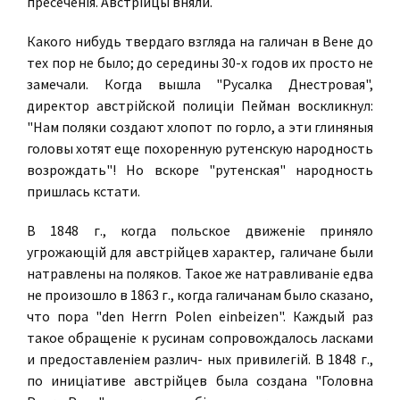
пресеченiя. Австрiйцы вняли.
Какого нибудь твердаго взгляда на галичан в Вене до
тех пор не было; до середины 30-х годов их просто не
замечали. Когда вышла "Русалка Днестровая",
директор австрiйской полицiи Пейман воскликнул:
"Нам поляки создают хлопот по горло, а эти глиняныя
головы хотят еще похоренную рутенскую народность
возрождать"! Но вскоре "рутенская" народность
пришлась кстати.
В 1848 г., когда польское движенiе приняло
угрожающiй для австрiйцев характер, галичане были
натравлены на поляков. Такое же натравливанiе едва
не произошло в 1863 г., когда галичанам было сказано,
что пора "den Herrn Polen einbeizen". Каждый раз
такое обращенiе к русинам сопровождалось ласками
и предоставленiем различ- ных привилегiй. В 1848 г.,
по иницiативе австрiйцев была создана "Головна