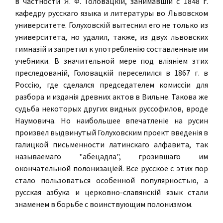
в частности Я. Ф. Головацкiй, занимавшiй с 1848 г.
кафедру русскаго языка и литературы во Львовском
университете. Голуховскiй вытеснил его не только из
университета, но удалил, также, из двух львовских
гимназiй и запретил к употребленiю составленные им
учебники. В значительной мере под влiянiем зтих
преследованiй, Головацкiй переселился в 1867 г. в
Россiю, где сделался председателем комиссiи для
разбора и изданiя древних актов в Вильне. Такова же
судьба некоторых других видных руссофилов, вроде
Наумовича. Но наибольшее впечатленiе на русин
произвел выдвинутый Голуховским проект введенiя в
галицкой письменности латинскаго алфавита, так
называемаго "абецадла", грозившаго им
окончательной полонизацiей. Все русское с этих пор
стало пользоваться особенной популярностью, а
русская азбука и церковно-славянскiй язык стали
знаменем в борьбе с воинствующим полонизмом.