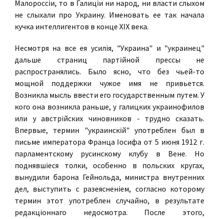
Малороссiи, то в Галицiи ни народ, ни власти слыхом
не слыхали про Украину. Именовать ее так начала
кучка интеллигентов в конце XIX века.
Несмотря на все ея усилiя, "Украина" и "украинец"
дальше страниц партiйной прессы не
распространялись. Было ясно, что без чьей-то
мощной поддержки чужое имя не привьется.
Возникла мысль ввести его государственным путем. У
кого она возникла раньше, у галицких украинофилов
или у австрiйских чиновников - трудно сказать.
Впервые, термин "украинскiй" употреблен был в
письме императора Франца Iосифа от 5 июня 1912 г.
парламентскому русинскому клубу в Вене. Но
поднявшiеся толки, особенно в польских кругах,
вынудили барона Гейнольда, министра внутренних
дел, выступить с разеясненiем, согласно которому
термин этот употреблен случайно, в результате
редакцiоннаго недосмотра. После этого,