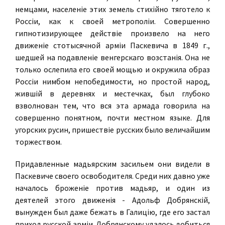
немцами, населенiе этих земель стихiйно тяготело к
Россiи, как к своей метрополiи. Совершенно
гипнотизирующее действiе произвело на него
движенiе стотысячной армiи Паскевича в 1849 г.,
шедшей на подавленiе венгерскаго возстанiя. Она не
только ослепила его своей мощью и окружила образ
Россiи нимбом непобедимости, но простой народ,
жившiй в деревнях и местечках, был глубоко
взволнован тем, что вся эта армада говорила на
совершенно понятном, почти местном языке. Для
угорских русин, пришествiе русских было величайшим
торжеством.
Придавленные мадьярским засильем они видели в
Паскевиче своего освободителя. Среди них давно уже
началось броженiе против мадьяр, и один из
деятелей этого движенiя - Адольф Добрянскiй,
вынужден был даже бежать в Галицiю, где его застал
приход русской армiи. Добрянскому удалось добиться