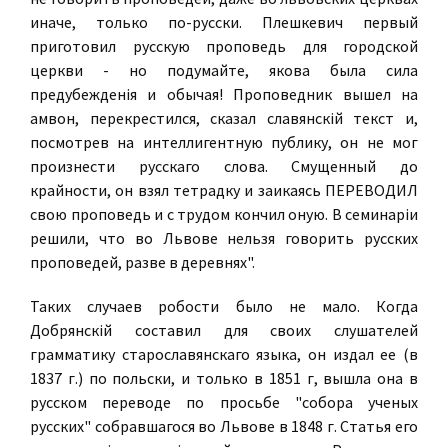
иначе, только по-русски. Плешкевич первый
приготовил русскую проповедь для городской
церкви - но подумайте, якова была сила
предубежденiя и обычая! Проповедник вышел на
амвон, перекрестился, сказал славянскiй текст и,
посмотрев на интеллигентную публику, он не мог
произнести русскаго слова. Смущенный до
крайности, он взял тетрадку и заикаясь ПЕРЕВОДИЛ
свою проповедь и с трудом кончил оную. В семинарiи
решили, что во Львове нельзя говорить русских
проповедей, разве в деревнях".
Таких случаев робости было не мало. Когда
Добрянскiй составил для своих слушателей
грамматику старославянскаго языка, он издал ее (в
1837 г.) по польски, и только в 1851 г, вышла она в
русском переводе по просьбе "собора ученых
русских" собравшагося во Львове в 1848 г. Статья его