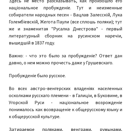
Здесь не место разсказывать, как произошло его
нацiональное пробужденiе. Тут и неизменные
собиратели народных песен - Вацлав Залесскiй, Лука
Голембiевскiй, Жегота Паули (все сплошь поляки); тут
же и знаменитая "Русалка Днестрова" - первый
литературный сборник на русинском наречiи,
вышедшiй в 1837 году.
Важно: - что это было за пробужденiе? Ответ дан
давно, о нем можно прочесть даже у Грушевскаго.
Пробужденiе было русское.
Во всех австро-венгерских владенiях населенных
осколками русскаго племени - в Галицiи, в Буковине, в
Угорской Руси - нацiональное возрожденiе
понималось как возвращенiе к общерусскому языку и
к общерусской культуре.
Затираемое поляками, венграми, румынами,