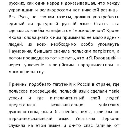
русских, как один народ и доказывавшая, что между
украинцами и великороссами нет никакой разницы.
Вся Русь, по словам газеты, должна употреблять
единый литературный русскiй язык. Статья эта
сделалась как бы манифестом "москвофилов". Кроме
Якова Головацкаго к ним примыкало не мало видных
людей, из коих необходимо особо упомянуть
Наумовича, бывшаго сначала польским патрiотом, а
потом прошедшаго тот же путь, что и Я. Головацкiй -
через увлеченiе галицiйским народничеством к
москвофильству.
Причины подобнаго тяготенiя к Россiи в стране, где
польское просвещенiе, польскiй язык сделали такiе
успехи и где интеллигентный слой людей
представлен исключительно унiатским
духовенством, были бы необеяснимы, если бы не
церковно-славянскiй язык. Унiатская Церковь
служила на этом языке и он-то спас галичан от