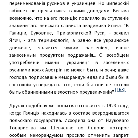
переименованiя русинов в украинцев. Но имперскiй
кабинет не прельстился такими доводами. Весьма
возможно, что на его позицiю повлияло выступленiе
знаменитаго венскаго слависта академика Ягича. "В
Галицiи, Буковине, Прикарпатской Руси, - заявил
Ягич, - эта терминологiя, а равно все украинское
движенiе, является чужим растенiем, извне
занесенным продуктом подражанiя... О всеобщем
употребленiи имени "украинец" в заселенных
русинами краях Австрiи не может быть и речи; даже
господа подписавшiе меморандум едва ли были бы в
состоянiи утверждать это, если бы они не хотели
[163]
быть обвиненными в злостном преувеличенiи"
.
Другая подобная же попытка относится к 1923 году,
когда Галицiя находилась в составе возродившагося
польскаго государства. Исходила она от Науковаго
Товариства им. Шевченко во Львове, которое
особым меморандумом просило отменить запрет