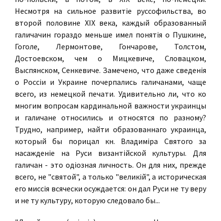
Несмотря на сильное развитiе руссофильства, во
второй половине XIX века, каждый образованный
галичачин гораздо меньше имел понятiя о Пушкине,
Гоголе, Лермонтове, Гончарове, Толстом,
Достоевском, чем о Мицкевиче, Словацком,
Выспянском, Сенкевиче. Замечено, что даже сведенiя
о Россiи и Украине почерпались галичанами, чаще
всего, из немецкой печати. Удивительно ли, что ко
многим вопросам кардинальной важности украинцы
и галичане относились и относятся по разному?
Трудно, например, найти образованнаго украинца,
который бы порицал кн. Владимiра Святого за
насажденiе на Руси византiйской культуры. Для
галичан - это одiозная личность. Он для них, прежде
всего, не "святой", а только "великiй", а историческая
его миссiя всячески осуждается: он дал Руси не ту веру
и не ту культуру, которую следовало бы...