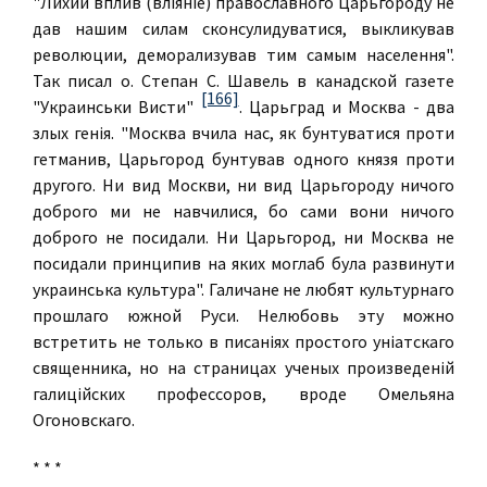
"Лихий вплив (влiянiе) православного Царьгороду не
дав нашим силам сконсулидуватися, выкликував
революции, деморализував тим самым населення".
Так писал о. Степан С. Шавель в канадской газете
[166]
"Украинськи Висти"
. Царьград и Москва - два
злых генiя. "Москва вчила нас, як бунтуватися проти
гетманив, Царьгород бунтував одного князя проти
другого. Ни вид Москви, ни вид Царьгороду ничого
доброго ми не навчилися, бо сами вони ничого
доброго не посидали. Ни Царьгород, ни Москва не
посидали принципив на яких моглаб була развинути
украинська культура". Галичане не любят культурнаго
прошлаго южной Руси. Нелюбовь эту можно
встретить не только в писанiях простого унiатскаго
священника, но на страницах ученых произведенiй
галицiйских профессоров, вроде Омельяна
Огоновскаго.
* * *