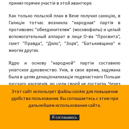
принял горячее участiе в этой авантюре.
Как только польскiй план в Вене получил санкцiю, в
Галицiи тотчас возникла "народная" партiя в
противовес "обеединителям" (москвофилы) и целый
вспомогательный аппарат в лице О-ва "Просвита",
газет "Правда", "Дило", "Зоря", "Батькивщина" и
многих других.
Ядро и основу "народной" партiи составило
унiатское духовенство. Унiя, в свое время, задумана
была в целях денацiонализацiи подвластнаго Польше
русскаго населенiя, но цели своей не достигла. Через
несколько поколе- нiй после насильственнаго
Этот сайт использует файлы cookie для повышения
обращенiя, галицкое населенiе стало разсматривать
удобства пользования. Вы соглашаетесь с этим при
свою новую Церковь, как "нацiональную", отличную
дальнейшем использовании сайта.
от польской. Но то обстоятельство, что унiаты
находились в юрисдикцiи Ватикана, испытывая
Я соглашаюсь
постоянное влiянiе iезуитов, венских и краковских