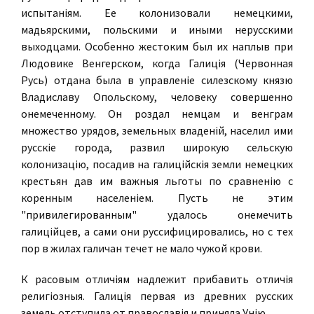
испытанiям. Ее колонизовали немецкими,
мадьярскими, польскими и иными нерусскими
выходцами. Особенно жестоким был их наплыв при
Людовике Венгерском, когда Галицiя (Червонная
Русь) отдана была в управленiе силезскому князю
Владиславу Опольскому, человеку совершенно
онемеченному. Он роздал немцам и венграм
множество урядов, земельных владенiй, населил ими
русскiе города, развил широкую сельскую
колонизацiю, посадив на галицiйскiя земли немецких
крестьян дав им важныя льготы по сравненiю с
коренным населенiем. Пусть не этим
"привилегированным" удалось онемечить
галицiйцев, а сами они руссифицировались, но с тех
пор в жилах галичан течет не мало чужой крови.
К расовым отличiям надлежит прибавить отличiя
религiозныя. Галицiя первая из древних русских
земель отступила от православiя и приняла Унiю.