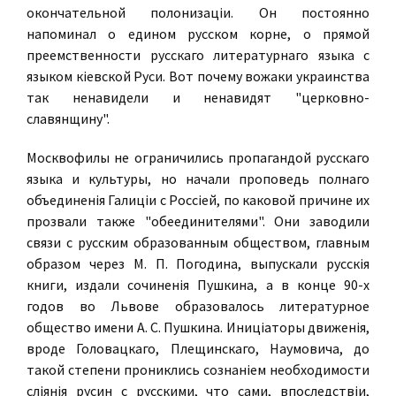
окончательной полонизацiи. Он постоянно
напоминал о едином русском корне, о прямой
преемственности русскаго литературнаго языка с
языком кiевской Руси. Вот почему вожаки украинства
так ненавидели и ненавидят "церковно-
славянщину".
Москвофилы не ограничились пропагандой русскаго
языка и культуры, но начали проповедь полнаго
объединенiя Галицiи с Россiей, по каковой причине их
прозвали также "обеединителями". Они заводили
связи с русским образованным обществом, главным
образом через М. П. Погодина, выпускали русскiя
книги, издали сочиненiя Пушкина, а в конце 90-х
годов во Львове образовалось литературное
общество имени А. С. Пушкина. Иницiаторы движенiя,
вроде Головацкаго, Плещинскаго, Наумовича, до
такой степени прониклись сознанiем необходимости
слiянiя русин с русскими, что сами, впоследствiи,