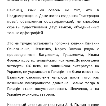
Наконец, язык ея совсем не тот, что в
Надднепрянщине. Даже наспех созданная "литерацка
мова", объявленная общеукраинской, не способна
скрыть существованiя двух языков, объединенных
только орфографiей.
Это не трудно установить положив книжки Квитки-
Основяненко, Шевченко, Марко Вовчка рядом с
произведенiями Вагулевича, Гушалевича, Ивана
Франко и других галицiйских писателей. До последней
четверти XIX века, ни галицiйская литература на
Украине, ни украинская в Галицiи - не были известны.
Взаимное ознакомленiе началось после того, как
возникло панукраинское движенiе. Только тогда в
Галицiи стали популяризировать Шевченко, а на
Украйне русинских авторов.
Известный историк литературы А. Н. Пыпин в свое