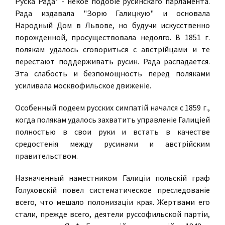
Руска Рада" - некое подобiе русинскаго парламента.
Рада издавала "Зорю Галицкую" и основала
Народный Дом в Львове, но будучи искусственно
порожденной, просуществовала недолго. В 1851 г.
полякам удалось сговориться с австрiйцами и те
перестают поддерживать русин. Рада распадается.
Эта слабость и безпомощность перед поляками
усиливала москвофильское движенiе.
Особенный подеем русских симпатiй начался с 1859 г.,
когда полякам удалось захватить управленiе Галицiей
полностью в свои руки и встать в качестве
средостенiя между русинами и австрiйским
правительством.
Назначенный наместником Галицiи польскiй граф
Голуховскiй повел систематическое преследованiе
всего, что мешало полонизацiи края. Жертвами его
стали, прежде всего, деятели руссофильской партiи,