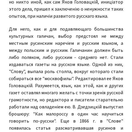
но никто иной, как сам Яков Головацкiй, иницiатор
этого дела, пришел к заключенiю о ненужности таких
опытов, при наличiи развитого русскаго языка.
Для него, как и для подавляющаго большинства
культурных галичан, выбор предстоял не между
местным русинским наречiем и русским языком, а
между польским и русским. Галичанин должен быть
либо поляком, либо русским - средняго нет. Стали
издаваться газеты на русском языке. Одной из них,
"Слову", выпала роль столпа, вокруг котораго стали
собираться все "москвофилы". Редактировал ее Яков
Головацкiй. Разумеется, язык, как этой, как и других
газет оставлял многаго желать с точки зренiя русской
грамотности, но редактора и писатели старательно
работали над овладенiем ею. В. Дзедзицкiй выпустил
брошюру: "Как малороссу в один час научиться
говорить по-русски". Еще в 1866 г. в "Слове"
появилась статья разсматривавшая русинов и