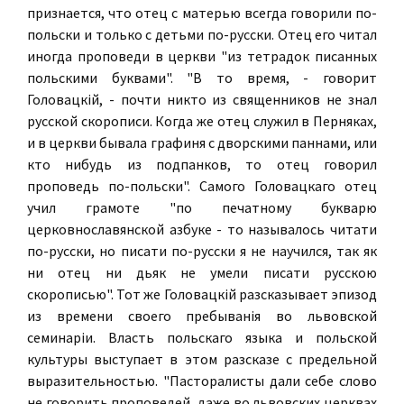
признается, что отец с матерью всегда говорили по-
польски и только с детьми по-русски. Отец его читал
иногда проповеди в церкви "из тетрадок писанных
польскими буквами". "В то время, - говорит
Головацкiй, - почти никто из священников не знал
русской скорописи. Когда же отец служил в Перняках,
и в церкви бывала графиня с дворскими паннами, или
кто нибудь из подпанков, то отец говорил
проповедь по-польски". Самого Головацкаго отец
учил грамоте "по печатному букварю
церковнославянской азбуке - то называлось читати
по-русски, но писати по-русски я не научился, так як
ни отец ни дьяк не умели писати русскою
скорописью". Тот же Головацкiй разсказывает эпизод
из времени своего пребыванiя во львовской
семинарiи. Власть польскаго языка и польской
культуры выступает в этом разсказе с предельной
выразительностью. "Пасторалисты дали себе слово
не говорить проповедей, даже во львовских церквах