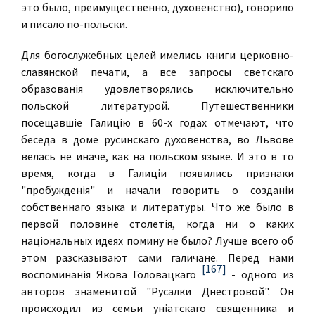
это было, преимущественно, духовенство), говорило
и писало по-польски.
Для богослужебных целей имелись книги церковно-
славянской печати, а все запросы светскаго
образованiя удовлетворялись исключительно
польской литературой. Путешественники
посещавшiе Галицiю в 60-х годах отмечают, что
беседа в доме русинскаго духовенства, во Львове
велась не иначе, как на польском языке. И это в то
время, когда в Галицiи появились признаки
"пробужденiя" и начали говорить о созданiи
собственнаго языка и литературы. Что же было в
первой половине столетiя, когда ни о каких
нацiональных идеях помину не было? Лучше всего об
этом разсказывают сами галичане. Перед нами
[167]
воспоминанiя Якова Головацкаго
- одного из
авторов знаменитой "Русалки Днестровой". Он
происходил из семьи унiатскаго священника и