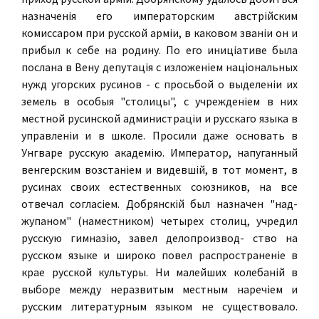
назначенiя его императорским австрiйским
комиссаром при русской армiи, в каковом званiи он и
прибыл к себе на родину. По его иницiативе была
послана в Вену депутацiя с изложенiем нацiональных
нужд угорских русинов - с просьбой о выделенiи их
земель в особыя "столицы", с учрежденiем в них
местной русинской администрацiи и русскаго языка в
управленiи и в школе. Просили даже основать в
Унгваре русскую академiю. Император, напуганный
венгерским возстанiем и видевшiй, в тот момент, в
русинах своих естественных союзников, на все
отвечал согласiем. Добрянскiй был назначен "над-
жупаном" (наместником) четырех столиц, учредил
русскую гимназiю, завел делопроизвод- ство на
русском языке и широко повел распространенiе в
крае русской культуры. Ни малейших колебанiй в
выборе между неразвитым местным наречiем и
русским литературным языком не существовало.