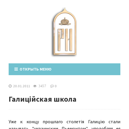
ОТКРЫТЬ МЕНЮ
20.01.2011
0
3457
Галицiйская школа
Уже к концу прошлаго столетiя Галицiю стали
называть "украинским Пьемонтом", уподобляя ея