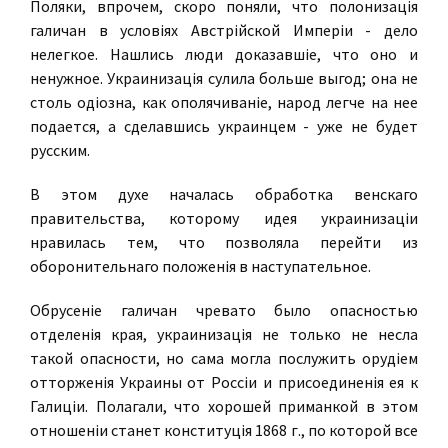
Поляки, впрочем, скоро поняли, что полонизацiя
галичан в условiях Австрiйской Имперiи - дело
нелегкое. Нашлись люди доказавшiе, что оно и
ненужное. Украинизацiя сулила больше выгод; она не
столь одiозна, как ополячиванiе, народ легче на нее
подается, а сделавшись украинцем - уже не будет
русским.
В этом духе началась обработка венскаго
правительства, которому идея украинизацiи
нравилась тем, что позволяла перейти из
оборонительнаго положенiя в наступательное.
Обрусенiе галичан чревато было опасностью
отделенiя края, украинизацiя не только не несла
такой опасности, но сама могла послужить орудiем
отторженiя Украины от Россiи и присоединенiя ея к
Галицiи. Полагали, что хорошей приманкой в этом
отношенiи станет конституцiя 1868 г., по которой все