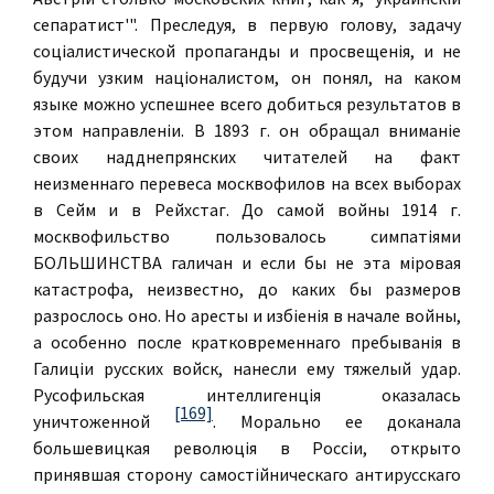
сепаратист'". Преследуя, в первую голову, задачу
соцiалистической пропаганды и просвещенiя, и не
будучи узким нацiоналистом, он понял, на каком
языке можно успешнее всего добиться результатов в
этом направленiи. В 1893 г. он обращал вниманiе
своих надднепрянских читателей на факт
неизменнаго перевеса москвофилов на всех выборах
в Сейм и в Рейхстаг. До самой войны 1914 г.
москвофильство пользовалось симпатiями
БОЛЬШИНСТВА галичан и если бы не эта мiровая
катастрофа, неизвестно, до каких бы размеров
разрослось оно. Но аресты и избiенiя в начале войны,
а особенно после кратковременнаго пребыванiя в
Галицiи русских войск, нанесли ему тяжелый удар.
Русофильская интеллигенцiя оказалась
[169]
уничтоженной
. Морально ее доканала
большевицкая революцiя в Россiи, открыто
принявшая сторону самостiйническаго антирусскаго