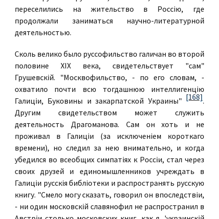
переселились на жительство в Россiю, где
продолжали заниматься научно-литературной
деятельностью.
Сколь велико было руссофильство галичан во второй
половине XIX века, свидетельствует "сам"
Грушевскiй. "Москвофильство, - по его словам, -
охватило почти всю тогдашнюю интеллигенцiю
[168]
Галицiи, Буковины и закарпатской Украины"
.
Другим свидетельством может служить
деятельность Драгоманова. Сам он хоть и не
проживал в Галицiи (за исключенiем короткаго
времени), но следил за нею внимательно, и когда
убедился во всеобщих симпатiях к Россiи, стал через
своих друзей и единомышленников учреждать в
Галицiи русскiя библiотеки и распространять русскую
книгу. "Смело могу сказать, говорил он впоследствiи,
- ни один московскiй славянофил не распространил в
Австрiи столько московских книг, как я, 'украинскiй