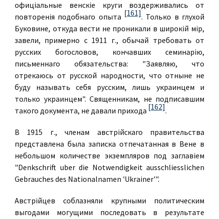
офицiальные венскiе круги воздерживались от
[161]
повторенiя подобнаго опыта
. Только в глухой
Буковине, откуда вести не проникали в широкiй мiр,
завели, примерно с 1911 г., обычай требовать от
русских богословов, кончавших семинарiю,
письменнаго обязательства: "Заявляю, что
отрекаюсь от русской народности, что отныне не
буду называть себя русским, лишь украинцем и
только украинцем". Священникам, не подписавшим
[162]
такого документа, не давали прихода
.
В 1915 г., членам австрiйскаго правительства
представлена была записка отпечатанная в Вене в
небольшом количестве экземпляров под заглавiем
"Denkschrift uber die Notwendigkeit ausschliesslichen
Gebrauches des Nationalnamen 'Ukrainer'".
Австрiйцев соблазняли крупными политическим
выгодами могущими последовать в результате