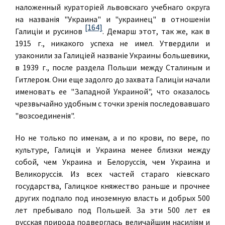
наложенный кураторiей львовскаго учебнаго округа
на названiя "Украина" и "украинец" в отношенiи
[164]
Галицiи и русинов
. Демарш этот, так же, как в
1915 г., никакого успеха не имел. Утвердили и
узаконили за Галицiей названiе Украины большевики,
в 1939 г., после раздела Польши между Сталиным и
Гитлером. Они еще задолго до захвата Галицiи начали
именовать ее "Западной Украиной", что оказалось
чрезвычайно удобным с точки зренiя последовавшаго
"возсоединенiя".
Но не только по именам, а и по крови, по вере, по
культуре, Галицiя и Украина менее близки между
собой, чем Украина и Белоруссiя, чем Украина и
Великоруссiя. Из всех частей стараго кiевскаго
государства, Галицкое княжество раньше и прочнее
других подпало под иноземную власть и добрых 500
лет пребывало под Польшей. За эти 500 лет ея
русская природа подверглась величайшим насилiям и