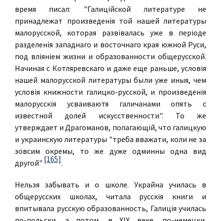
время писал: "Галицiйской литературе не
принадлежат произведенiя той нашей литературы
малорусской, которая развiвалась уже в перiоде
разделенiя западнаго и восточнаго края южной Руси,
под влiянiем жизни и образованности общерусской.
Начиная с Котляревскаго и даже еще раньше, условiя
нашей малорусской литературы были уже иныя, чем
условiя книжности галицко-русской, и произведенiя
малорусскiя усваиваютя галичанами опять с
известной долей искусственности". То же
утверждает и Драгоманов, полагающiй, что галицкую
и украинскую литературы "треба вважати, коли не за
зовсим окремы, то же дуже одминны одна вид
[165]
другой"
.
Нельзя забывать и о школе. Украйна училась в
общерусских школах, читала русскiя книги и
впитывала русскую образованность, Галицiя училась
по-польски, а потом, в XIX веке, по-немецки.