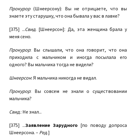
Прокурор
(Шнеерсону): Вы не отрицаете, что вы
знаете эту старушку, что она бывала у вас в лавке?
[375] ...
Свид
. [Шнеерсон]: Да, эта женщина брала у
меня сено.
Прокурор
: Вы слышали, что она говорит, что она
приходила с мальчиком и иногда посылала его
одного? Вы мальчика тогда не видели?
Шнеерсон
: Я мальчика никогда не видал.
Прокурор
: Вы совсем не знали о существовании
мальчика?
Свид
.: Не знал...
[375] ...
Заявление Зарудного
[по поводу допроса
Шнеерсона. –
Ред
.]