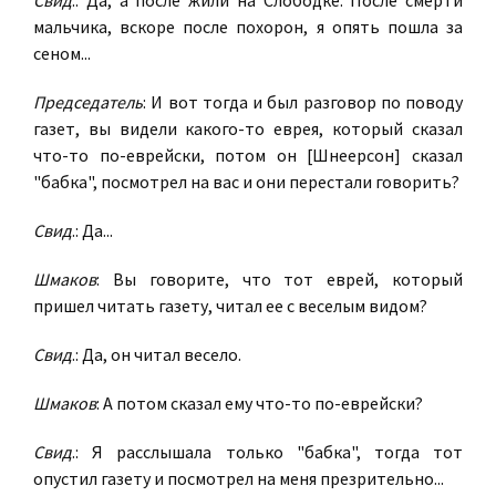
Свид
.: Да, а после жили на Слободке. После смерти
мальчика, вскоре после похорон, я опять пошла за
сеном...
Председатель
: И вот тогда и был разговор по поводу
газет, вы видели какого-то еврея, который сказал
что-то по-еврейски, потом он [Шнеерсон] сказал
"бабка", посмотрел на вас и они перестали говорить?
Свид
.: Да...
Шмаков
: Вы говорите, что тот еврей, который
пришел читать газету, читал ее с веселым видом?
Свид
.: Да, он читал весело.
Шмаков
: А потом сказал ему что-то по-еврейски?
Свид
.: Я расслышала только "бабка", тогда тот
опустил газету и посмотрел на меня презрительно...