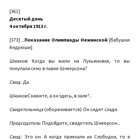
[361]
Десятый день
4 октября 1913 г.
[373] ...
Показание Олимпиады Нежинской
[бабушки
Андрюши]
Шмаков
: Когда вы жили на Лукьяновке, то вы
покупали сено в лавке Шнеерсона?
Свид
.: Да.
Шмаков
:Скажите, а он здесь, в зале?..
Свидетельница
(оборачивается): Он сидит сзади.
Председатель
: Подойдите, свидетель Шнеерсон...
Свид
.: Это он. А когда приехали из Слободки, то я