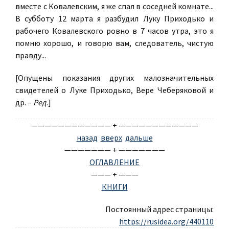
вместе с Ковалевским, я же спал в соседней комнате...
В субботу 12 марта я разбудил Луку Приходько и
рабочего Ковалевского ровно в 7 часов утра, это я
помню хорошо, и говорю вам, следователь, чистую
правду...
[Опущены показания других малозначительных
свидетелей о Луке Приходько, Вере Чеберяковой и
др. –
Ред
.]
———————————— + ————————————
назад
вверх
дальше
——————— + ———————
ОГЛАВЛЕНИЕ
——— + ———
КНИГИ
Постоянный адрес страницы:
https://rusidea.org/440110