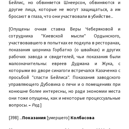
Бейлис, но обвиняется Шнеерсон, обвиняются и
другие лица, которые не могут защищаться, а им
бросают в глаза, что они участвовали в убийстве...
[Опущены очная ставка Веры Чеберяковой и
сотрудника "Киевской мысли" Ордынского,
участвовавшего в попытках ее подкупа в ресторанах,
показания шорника Горбатко (о швайках) и других
рабочих завода и свидетелей, чьи показания были
малозначительны: евреев Дудмана и Жука, с
которыми во дворе синагоги встречался Казаченко с
просьбой "спасти Бейлиса". Показания заводского
управляющего Дубовика о печи и о помещениях при
конюшне более интересны, но ради экономии места
они тоже опущены, как и некоторые процессуальные
вопросы.
–
Ред
.]
[398] ...
Показания
[умершего]
Колбасова