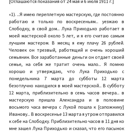
[Оглашаются показания от 24 мая и 6 июля 1911 г.]
«1). ...Я имею переплетную мастерскую, где постоянно
работаю и только по воскресеньям... уезжаю в
Слободку, в свой дом... Лука Приходько работает в
моей мастерской около 5 лет, и я его считаю самым
лучшим мастером. В месяц я ему плачу 26 рублей.
Человек он трезвый, работящий и очень хороший
семьянин. Все заработанные деньги он отдает своей
семье, на себя же тратит очень мало... Я помню
хорошо и утверждаю, что Лука Приходько с
понедельника 7 марта до субботы 12 марта
безотлучно находился в моей мастерской... В субботу
12 марта, приблизительно в семь часов вечера... в
мастерскую пришла Александра и в половине
восьмого часа вечера с Лукой пошла к [сапожнику]
Иванову... В воскресенье 13 марта я утром отправился
к себе на Слободку. Приблизительно часов в 11 дня ко
мне зашел Лука Приходько и сказал, что его пасынок