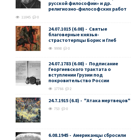
русской философии» и др.
религиозно-философских работ
11045
0
24.07.1015 (6.08) - Святые
благоверные князья-
страстотерпцы Борис и Глеб
9998
0
24.07.1783 (6.08) - Подписание
Георгиевского трактата о
вступлении Грузии под
покровительство России
17766
2
24.7.1915 (6.8) - "Атака мертвецов"
753
0
6.08.1945 - Американцы сбросили