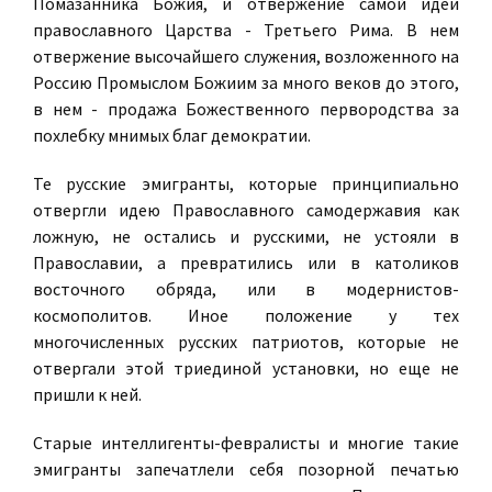
Помазанника Божия, и отвержение самой идеи
православного Царства - Третьего Рима. В нем
отвержение высочайшего служения, возложенного на
Россию Промыслом Божиим за много веков до этого,
в нем - продажа Божественного первородства за
похлебку мнимых благ демократии.
Те русские эмигранты, которые принципиально
отвергли идею Православного самодержавия как
ложную, не остались и русскими, не устояли в
Православии, а превратились или в католиков
восточного обряда, или в модернистов-
космополитов. Иное положение у тех
многочисленных русских патриотов, которые не
отвергали этой триединой установки, но еще не
пришли к ней.
Старые интеллигенты-февралисты и многие такие
эмигранты запечатлели себя позорной печатью