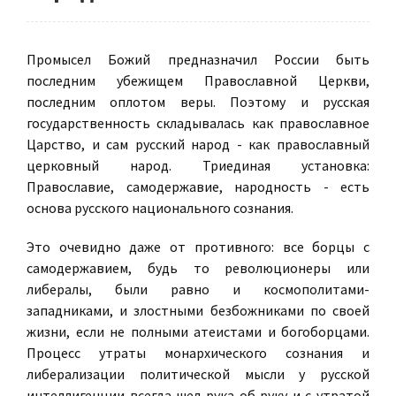
Промысел Божий предназначил России быть
последним убежищем Православной Церкви,
последним оплотом веры. Поэтому и русская
государственность складывалась как православное
Царство, и сам русский народ - как православный
церковный народ. Триединая установка:
Православие, самодержавие, народность - есть
основа русского национального сознания.
Это очевидно даже от противного: все борцы с
самодержавием, будь то революционеры или
либералы, были равно и космополитами-
западниками, и злостными безбожниками по своей
жизни, если не полными атеистами и богоборцами.
Процесс утраты монархического сознания и
либерализации политической мысли у русской
интеллигенции всегда шел рука об руку и с утратой