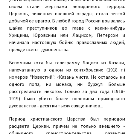
своем стали жертвами невиданного террора.
Церковь, лишенная внешней ограды, стала легкой
добычей ее врагов. В любой город России врывалась
шайка преступников во главе с каким-нибудь
Урицким, Юровским или Лацисом, Петерсом и
начинала настоящую бойню православных людей,
прежде всего - духовенства.
Вспомним хотя бы телеграмму Лациса из Казани,
напечатанную в одном из сентябрьских (1918 г.)
номеров "Известий": «Казань чиста. Не осталось ни
одного попа, ни монаха, ни буржуя. Больше
расстреливать некого». Только за два года (1918-
1919) было убито более половины приходского
духовенства - десятки тысяч священников...
Период христианского Царства был периодом
расцвета Церкви, причем не только внешнего -
обширного храмостроительства, развития