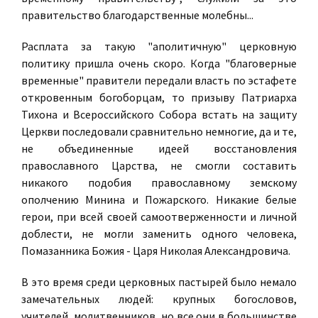
правительство благодарственные молебны...
Расплата за такую "аполитичную" церковную
политику пришла очень скоро. Когда "благоверные
временные" правители передали власть по эстафете
откровенным богоборцам, то призыву Патриарха
Тихона и Всероссийского Собора встать на защиту
Церкви последовали сравнительно немногие, да и те,
не объединенные идеей восстановления
православного Царства, не смогли составить
никакого подобия православному земскому
ополчению Минина и Пожарского. Никакие белые
герои, при всей своей самоотверженности и личной
доблести, не могли заменить одного человека,
Помазанника Божия - Царя Николая Александровича.
В это время среди церковных пастырей было немало
замечательных людей: крупных богословов,
учителей, молитвенников, но все они в большинстве