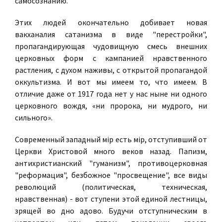
самосознанию.
Этих людей окончательно добивает новая
вакханалия сатанизма в виде "перестройки",
пропагандирующая чудовищную смесь внешних
церковных форм с кампанией нравственного
растления, с духом наживы, с открытой пропагандой
оккультизма. И вот мы имеем то, что имеем. В
отличие даже от 1917 года нет у нас ныне ни одного
церковного вождя, «ни пророка, ни мудрого, ни
сильного».
Современный западный мiр есть мiр, отступивший от
Церкви Христовой много веков назад. Папизм,
антихристианский "гуманизм", противоцерковная
"реформация", безбожное "просвещение", все виды
революций (политическая, техническая,
нравственная) - вот ступени этой единой лестницы,
зрящей во дно адово. Будучи отступническим в