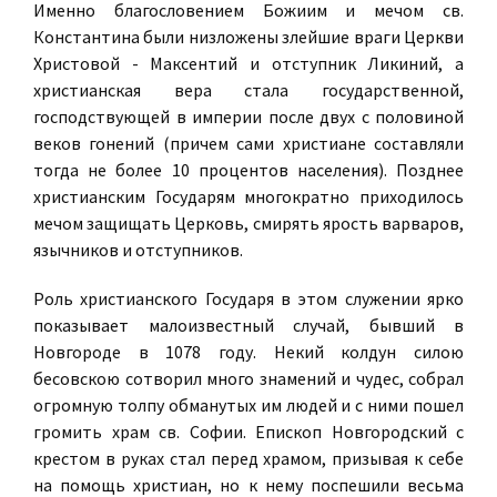
Именно благословением Божиим и мечом св.
Константина были низложены злейшие враги Церкви
Христовой - Максентий и отступник Ликиний, а
христианская вера стала государственной,
господствующей в империи после двух с половиной
веков гонений (причем сами христиане составляли
тогда не более 10 процентов населения). Позднее
христианским Государям многократно приходилось
мечом защищать Церковь, смирять ярость варваров,
язычников и отступников.
Роль христианского Государя в этом служении ярко
показывает малоизвестный случай, бывший в
Новгороде в 1078 году. Некий колдун силою
бесовскою сотворил много знамений и чудес, собрал
огромную толпу обманутых им людей и с ними пошел
громить храм св. Софии. Епископ Новгородский с
крестом в руках стал перед храмом, призывая к себе
на помощь христиан, но к нему поспешили весьма