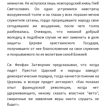
немногие. Не испугался лишь новгородский князь Глеб
Святославич. Он один устремился навстречу
вооруженной толпе и на глазах у всех поразил мечом
служителя сатаны, гордо прорицавшего народу свое
сегодняшнее же воцарение, после чего толпа
разбежалась. Очевидно, что никакой добрый
молодец в подобном случае не мог заменить в деле
защиты Церкви христианского Государя,
получившего от нее благословение на свое служение
и покрываемого по ее молитвам силой Божией.
Св. Феофан Затворник предсказывал, что когда
падет Престол Царский и народы заведут
демократические порядки, тогда начнется гонение на
Церковь и вскоре придет антихрист. «Как показал
опыт французской революции, когда нет
удерживающего, некому сказать властное "вето",
смиренные же заявления веры никто слушать не
будет».