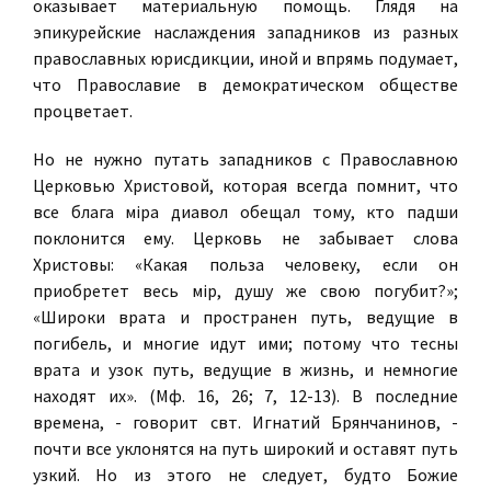
оказывает материальную помощь. Глядя на
эпикурейские наслаждения западников из разных
православных юрисдикции, иной и впрямь подумает,
что Православие в демократическом обществе
процветает.
Но не нужно путать западников с Православною
Церковью Христовой, которая всегда помнит, что
все блага мiра диавол обещал тому, кто падши
поклонится ему. Церковь не забывает слова
Христовы: «Какая польза человеку, если он
приобретет весь мip, душу же свою погубит?»;
«Широки врата и пространен путь, ведущие в
погибель, и многие идут ими; потому что тесны
врата и узок путь, ведущие в жизнь, и немногие
находят их». (Мф. 16, 26; 7, 12-13). В последние
времена, - говорит свт. Игнатий Брянчанинов, -
почти все уклонятся на путь широкий и оставят путь
узкий. Но из этого не следует, будто Божие