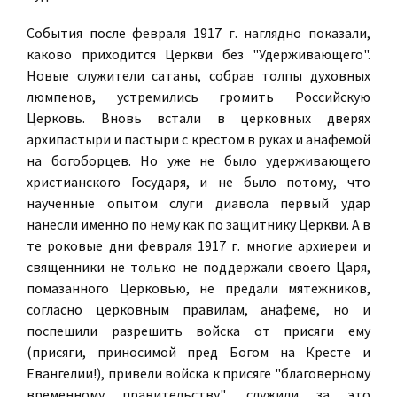
События после февраля 1917 г. наглядно показали,
каково приходится Церкви без "Удерживающего".
Новые служители сатаны, собрав толпы духовных
люмпенов, устремились громить Российскую
Церковь. Вновь встали в церковных дверях
архипастыри и пастыри с крестом в руках и анафемой
на богоборцев. Но уже не было удерживающего
христианского Государя, и не было потому, что
наученные опытом слуги диавола первый удар
нанесли именно по нему как по защитнику Церкви. А в
те роковые дни февраля 1917 г. многие архиереи и
священники не только не поддержали своего Царя,
помазанного Церковью, не предали мятежников,
согласно церковным правилам, анафеме, но и
поспешили разрешить войска от присяги ему
(присяги, приносимой пред Богом на Кресте и
Евангелии!), привели войска к присяге "благоверному
временному правительству", служили за это