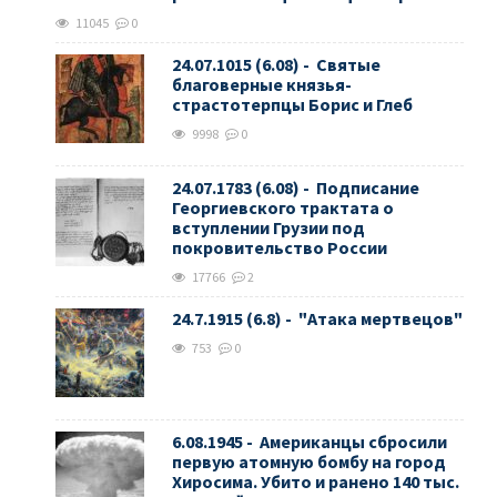
11045
0
24.07.1015 (6.08) - Святые
благоверные князья-
страстотерпцы Борис и Глеб
9998
0
24.07.1783 (6.08) - Подписание
Георгиевского трактата о
вступлении Грузии под
покровительство России
17766
2
24.7.1915 (6.8) - "Атака мертвецов"
753
0
6.08.1945 - Американцы сбросили
первую атомную бомбу на город
Хиросима. Убито и ранено 140 тыс.