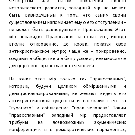
четвертом или пятом поколении своего
исторического развития, западный мiр не может
быть равнодушным к тому, что самим своим
существованием напоминает ему о его отступлении -
не может быть равнодушным к Православию. Этот
мiр ненавидит Православие и гонит его, иногда
вполне откровенно, до крови, показуя свое
антихристианское нутро; чаще же - прикровенно,
создавая в обществе и в быту условия, невыносимые
для церковно-православного человека.
Не гонит этот мiр только тех "православных",
которые, будучи целиком обмiрщенными и
денационализированными, не желают видеть его
антихристианской сущности и восхваляют его за
"гуманизм" и соблюдение "прав человека". Таким
"православным" западный мiр предоставляет
трибуны на всевозможных экуменических
конференциях и в демократических парламентах,