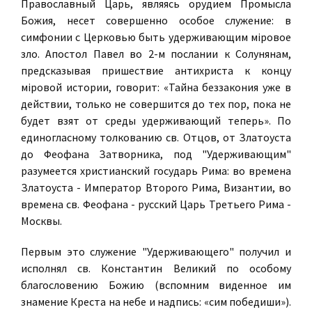
Православный Царь, являясь орудием Промысла
Божия, несет совершенно особое служение: в
симфонии с Церковью быть удерживающим мiровое
зло. Апостол Павел во 2-м послании к Солунянам,
предсказывая пришествие антихриста к концу
мiровой истории, говорит: «Тайна беззакония уже в
действии, только не совершится до тех пор, пока не
будет взят от среды удерживающий теперь». По
единогласному толкованию св. Отцов, от Златоуста
до Феофана Затворника, под "Удерживающим"
разумеется христианский государь Рима: во времена
Златоуста - Император Второго Рима, Византии, во
времена св. Феофана - русский Царь Третьего Рима -
Москвы.
Первым это служение "Удерживающего" получил и
исполнял св. Константин Великий по особому
благословению Божию (вспомним виденное им
знамение Креста на небе и надпись: «сим победиши»).