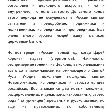
богословия и церковного искусства, - но и
внутреннего, то есть святости. До самого конца
этого периода не оскудевают в России святые:
святители и преподобные, подвижники и
молитвенники, исповедники и проповедники. Еще
очень много русских людей живут целиком
церковным бытом.
Но вот грядет «России черный год, когда Царей
корона» падает (Лермонтов). Начинаются
беспримерные гонения на Церковь, выкорчевывание
всего хоть мало-мальски напоминающего о Святой
Руси. Уходит поколение последних святых
Новомучеников, исповедников и страстотерпцев
российских. Воспитываются два новых поколения,
расцерковленных и денационализированных, своего
рода "потурченцев", крещеных и русскоязычных, но
еще не православных по собственному