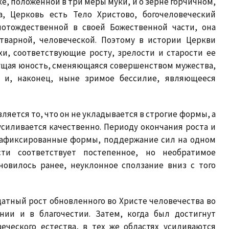
ке, положенной в три меры муки, и о зерне горчичном,
, Церковь есть Тело Христово, богочеловеческий
мотождественной в своей Божественной части, она
тварной, человеческой. Поэтому в истории Церкви
и, соответствующие росту, зрелости и старости ее
тущая юность, сменяющаяся совершенством мужества,
я и, наконец, ныне зримое бессилие, являющееся
ляется то, что он не укладывается в строгие формы, а
силивается качественно. Периоду окончания роста и
зафиксированные формы, поддержание сил на одном
ти соответствует постепенное, но необратимое
новилось ранее, неуклонное сползание вниз с того
атный рост обновленного во Христе человечества во
ении и в благочестии. Затем, когда был достигнут
еческого естества, в тех же областях усиливаются