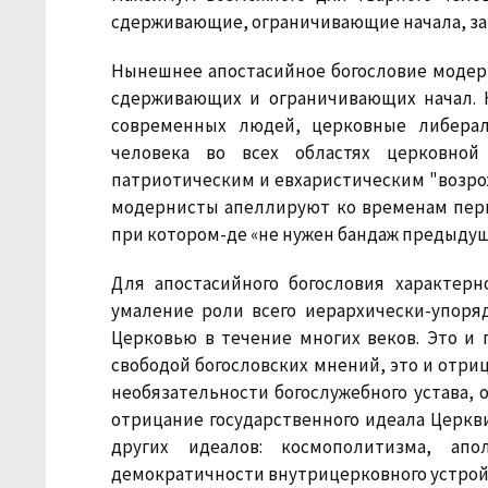
сдерживающие, ограничивающие начала, за
Нынешнее апостасийное богословие модерн
сдерживающих и ограничивающих начал. 
современных людей, церковные либерал
человека во всех областях церковной
патриотическим и евхаристическим "возрож
модернисты апеллируют ко временам перв
при котором-де «не нужен бандаж предыдущ
Для апостасийного богословия характерн
умаление роли всего иерархически-упоряд
Церковью в течение многих веков. Это и
свободой богословских мнений, это и отри
необязательности богослужебного устава, о
отрицание государственного идеала Церкв
других идеалов: космополитизма, апо
демократичности внутрицерковного устройст