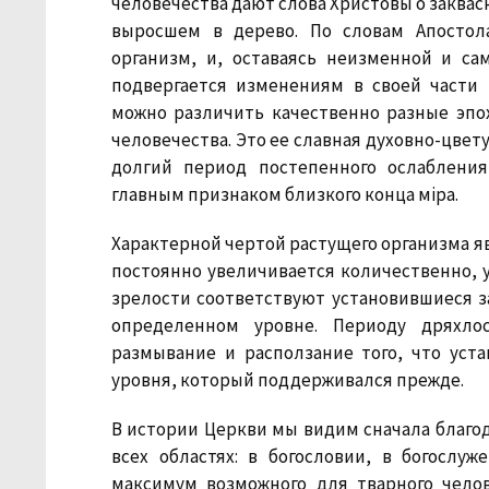
человечества дают слова Христовы о заквас
выросшем в дерево. По словам Апостола
организм, и, оставаясь неизменной и са
подвергается изменениям в своей части 
можно различить качественно разные эпох
человечества. Это ее славная духовно-цве
долгий период постепенного ослаблени
главным признаком близкого конца мiра.
Характерной чертой растущего организма яв
постоянно увеличивается количественно, у
зрелости соответствуют установившиеся 
определенном уровне. Периоду дряхлос
размывание и расползание того, что уста
уровня, который поддерживался прежде.
В истории Церкви мы видим сначала благод
всех областях: в богословии, в богослуж
максимум возможного для тварного челов