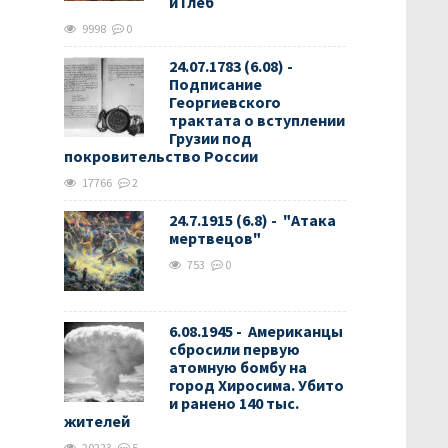
и Глеб
9998
0
24.07.1783 (6.08) -
Подписание
Георгиевского
трактата о вступлении
Грузии под
покровительство России
17766
2
24.7.1915 (6.8) - "Атака
мертвецов"
753
0
6.08.1945 - Американцы
сбросили первую
атомную бомбу на
город Хиросима. Убито
и ранено 140 тыс.
жителей
20223
5