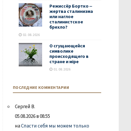
Режиссёр Бортко ‒
жертва сталинизма
или наглое
сталинистское
брехло?
02. 08. 2026
О сгущающейся
символике
происходящего в
стране и мiре
01. 08. 2026
ПОСЛЕДНИЕ КОММЕНТАРИИ
Сергей В.
05.08.2026 в 08:55
на
Спасти себя мы можем только