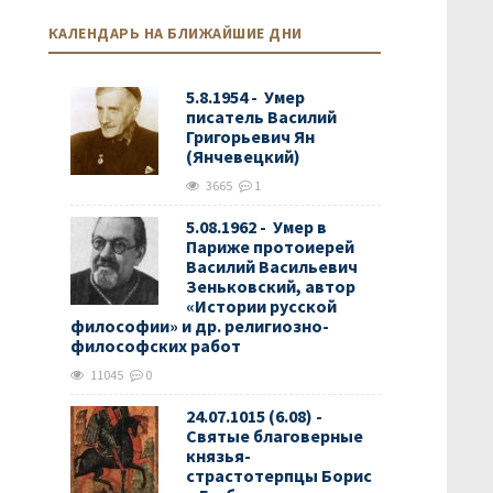
КАЛЕНДАРЬ НА БЛИЖАЙШИЕ ДНИ
5.8.1954 - Умер
писатель Василий
Григорьевич Ян
(Янчевецкий)
3665
1
5.08.1962 - Умер в
Париже протоиерей
Василий Васильевич
Зеньковский, автор
«Истории русской
философии» и др. религиозно-
философских работ
11045
0
24.07.1015 (6.08) -
Святые благоверные
князья-
страстотерпцы Борис