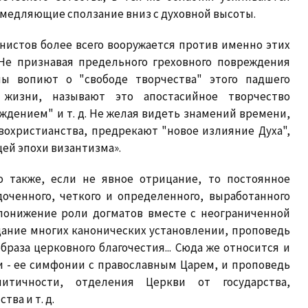
медляющие сползание вниз с духовной высоты.
истов более всего вооружается против именно этих
Не признавая предельного греховного повреждения
ы вопиют о "свободе творчества" этого падшего
 жизни, называют это апостасийное творчество
дением" и т. д. Не желая видеть знамений времени,
охристианства, предрекают "новое излияние Духа",
ей эпохи византизма».
о также, если не явное отрицание, то постоянное
оченного, четкого и определенного, выработанного
 понижение роли догматов вместе с неограниченной
цание многих канонических установлении, проповедь
браза церковного благочестия... Сюда же относится и
и - ее симфонии с православным Царем, и проповедь
литичности, отделения Церкви от государства,
ва и т. д.