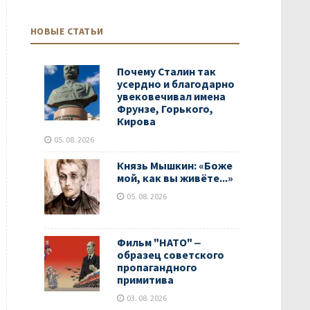
НОВЫЕ СТАТЬИ
Почему Сталин так
усердно и благодарно
увековечивал имена
Фрунзе, Горького,
Кирова
05. 08. 2026
Князь Мышкин: «Боже
мой, как вы живёте...»
05. 08. 2026
Фильм "НАТО" ‒
образец советского
пропагандного
примитива
03. 08. 2026