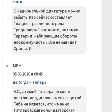
сами
О национальной диктатуре можно
забыть. Кто сейчас составляет
"нацию": различного рода
"родноверы", инглинги, потомки
Тартарии, набирающие обороты
неокоммунисты? Все ненавидят
Христа. И
МВН
05.08.2026 в 08:45
на
Тогда и теперь
А.С., с темой Гитлера ты меня
постоянно удивляешь его защитой.
Тебе не кажется, что именно
гитлеровская колонизаторская