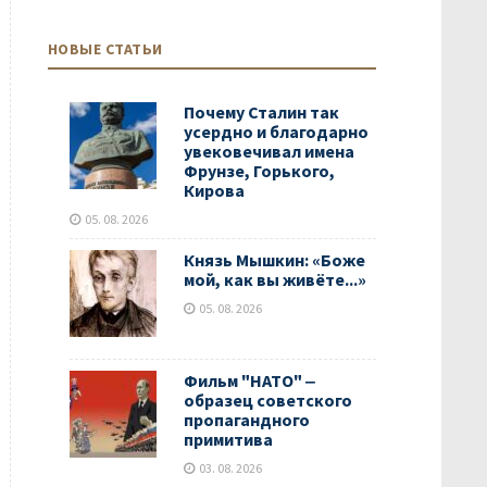
НОВЫЕ СТАТЬИ
Почему Сталин так
усердно и благодарно
увековечивал имена
Фрунзе, Горького,
Кирова
05. 08. 2026
Князь Мышкин: «Боже
мой, как вы живёте...»
05. 08. 2026
Фильм "НАТО" ‒
образец советского
пропагандного
примитива
03. 08. 2026