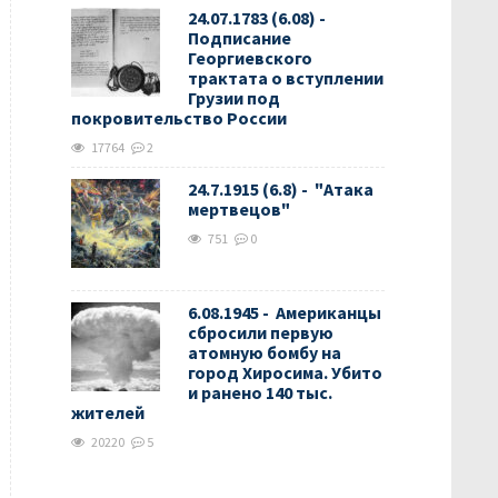
24.07.1783 (6.08) -
Подписание
Георгиевского
трактата о вступлении
Грузии под
покровительство России
17764
2
24.7.1915 (6.8) - "Атака
мертвецов"
751
0
6.08.1945 - Американцы
сбросили первую
атомную бомбу на
город Хиросима. Убито
и ранено 140 тыс.
жителей
20220
5