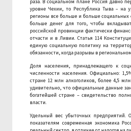
раза. В социальном плане Россия давно пе
уровне Чехии, то Республика Тыва – на 
регионы все больше и больше социальных 
больше денег для того, чтобы вкладыва
российской провинции фактически финансир
отчасти и в Ливии. Статья 114 Конституц
единую социальную политику на территор
обязанности, когда разрывы в региональном
Доля населения, принадлежащего к соц
численности населения.
Официально: 1,5
стране 12 млн алкоголиков, более 4,5 мл
удивительно, что официальные данные зан
богатейшей стране – свидетельство полн
власти.
Удельный вес убыточных предприятий.
О
показателям современная экономика Росс
реальный сектор, в отличие от налогов на