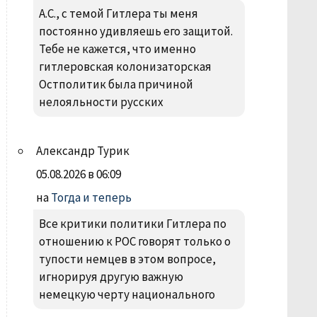
А.С., с темой Гитлера ты меня
постоянно удивляешь его защитой.
Тебе не кажется, что именно
гитлеровская колонизаторская
Остполитик была причиной
нелояльности русских
Александр Турик
05.08.2026 в 06:09
на
Тогда и теперь
Все критики политики Гитлера по
отношению к РОС говорят только о
тупости немцев в этом вопросе,
игнорируя другую важную
немецкую черту национального