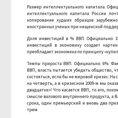
Размер интеллектуального капитала.
Офици
интеллектуального капитала России поч
копирование худших образцов зарубежно
иностранных ученых при нищенской поддер
Доля инвестиций в % ВВП.
Официально: 18
инвестиций в экономику создает картин
преобладает экономика по принципу «купи
Темпы прироста ВВП.
Официально: 6%. Факт
ВВП, власть пытается убедить общество, чт
состояться, если бы не мировой кризис. На 
на чет­верть, а в кризисном 2009-м мы ок
двадцатки»! Что касается ВВП, то его, похо
смысле валового внутреннего продукта, а 
срока, один премьерский и вновь два пр
трем.