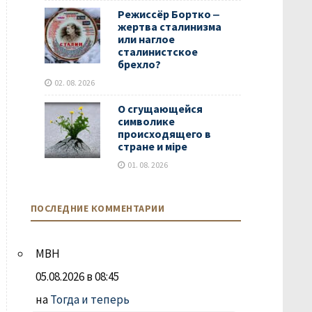
Режиссёр Бортко ‒
жертва сталинизма
или наглое
сталинистское
брехло?
02. 08. 2026
О сгущающейся
символике
происходящего в
стране и мiре
01. 08. 2026
ПОСЛЕДНИЕ КОММЕНТАРИИ
МВН
05.08.2026 в 08:45
на
Тогда и теперь