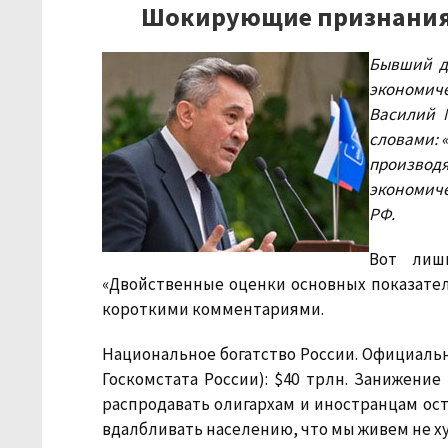
Шокирующие признания 
Бывший д
экономиче
Василий 
словами: «
произво
экономиче
РФ.
Вот лиш
«Двойственные оценки основных показателе
короткими комментариями.
Национальное богатство России.
Официально
Госкомстата России): $40 трлн. Занижение 
распродавать олигархам и иностранцам ос
вдалбливать населению, что мы живем не ху