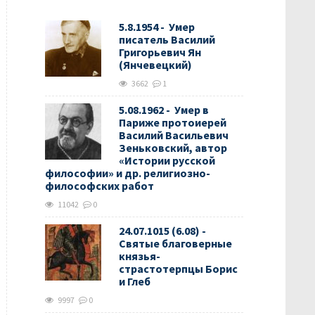
5.8.1954 - Умер
писатель Василий
Григорьевич Ян
(Янчевецкий)
3662
1
5.08.1962 - Умер в
Париже протоиерей
Василий Васильевич
Зеньковский, автор
«Истории русской
философии» и др. религиозно-
философских работ
11042
0
24.07.1015 (6.08) -
Святые благоверные
князья-
страстотерпцы Борис
и Глеб
9997
0