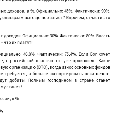
ых доходов, в %.
Официально: 45%. Фактически: 90%.
 олигархам все еще не хватает? Впрочем, отчасти это
от доходов
. Официально: 30%. Фактически: 80%. Власть
– что их платят!
циально: 48,8%. Фактически: 75,4%. Если Бог хочет
же, с российской властью это уже произошло. Какое
вую организацию (ВТО), когда износ основных фондов
е требуется, а больше экспортировать пока нечего.
удут добиты. Полным господином в стране станет
му станет?
ссии, в %
:
%,