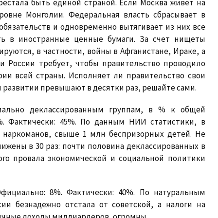
рестала быть единой страной. Если Москва живет на
уровне Монголии. Федеральная власть сбрасывает в
обязательств и одновременно вытягивает из них все
ть в иностранные ценные бумаги. За счет нищеты
уются, в частности, войны в Афганистане, Ираке, а
ии России требует, чтобы правительство проводило
ии всей страны. Исполняет ли правительство свои
 развитии превышают в десятки раз, решайте сами.
иально деклассированным группам, в % к общей
%. Фактически: 45%. По данным НИИ статистики, в
н наркоманов, свыше 1 млн беспризорных детей. Не
ижены в 30 раз: почти половина деклассированных в
ого провала экономической и социальной политики
фициально: 8%. Фактически: 40%. По натуральным
ии безнадежно отстала от советской, а налоги на
 личные доходы миллиардеров, огромны.