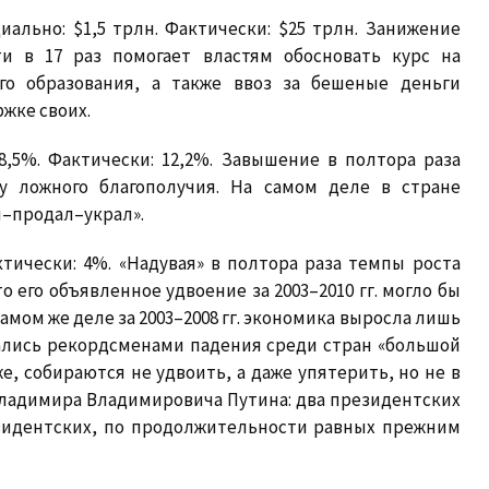
ально: $1,5 трлн. Фактически: $25 трлн. Занижение
ти в 17 раз помогает властям обосновать курс на
го образования, а также ввоз за бешеные деньги
жке своих.
,5%. Фактически: 12,2%. Завышение в полтора раза
у ложного благополучия. На самом деле в стране
л–продал–украл».
ически: 4%. «Надувая» в пол­тора раза темпы роста
о его объявленное удвоение за 2003–2010 гг. могло бы
самом же деле за 2003–2008 гг. экономика выросла лишь
азались рекордсменами падения среди стран «большой
же, собираются не удвоить, а даже упятерить, но не в
Владимира Владимировича Путина: два президентских
езидентских, по продолжительности равных прежним