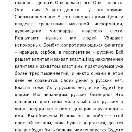
главное – деньги. Они делают всё. Они – власть.
Они – сила. У кого деньги – у того оружие.
Сверхсовременное. У того наёмная армия. Деньги
владеют средствами массовой информации,
дурачащими миллиарды людского скота.
Подкупают нужных нам людей. Убирают
непокорных. Бомбят сопротивляющихся фанатов
– иракцев, сербов, в перспективе – русских. Всё
решает капитал и захват власти. Над накоплением
капитала и захватом власти мы практикуемся уже
более трёх тысячелетий, и никто с нами в этом
деле не сравнится. Своих денег у русских нет.
Власти тоже. Их у русских нет, и не будет! Не
дадим! Мы ненавидим русских безмерно! Эта
ненависть даёт силы мило улыбаться русским в
лицо, внедриться к ним в доверие и руководить
ими... Вы обречены. И пока вы не поймёте этой
простой истины, пока будете дёргаться, до тех
пор вас будут бить больше, чем полагается. Будете