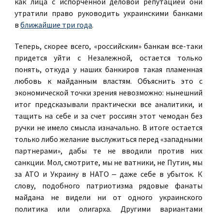
как лица с испорченной деловой репутацией они
утратили право руководить украинскими банками
в
ближайшие три года
.
Теперь, скорее всего, «российским» банкам все-таки
придется уйти с Незалежной, остается только
понять, откуда у наших банкиров такая пламенная
любовь к майданным властям. Объяснить это с
экономической точки зрения невозможно: нынешний
итог предсказывали практически все аналитики, и
тащить на себе и за счет россиян этот чемодан без
ручки не имело смысла изначально. В итоге остается
только либо желание выслужиться перед «западными
партнерами», дабы те не вводили против них
санкции. Мол, смотрите, мы не ватники, не Путин, мы
за АТО и Украину в НАТО ‒ даже себе в убыток. К
слову, подобного патриотизма рядовые фанаты
майдана не видели ни от одного украинского
политика или олигарха. Другими вариантами