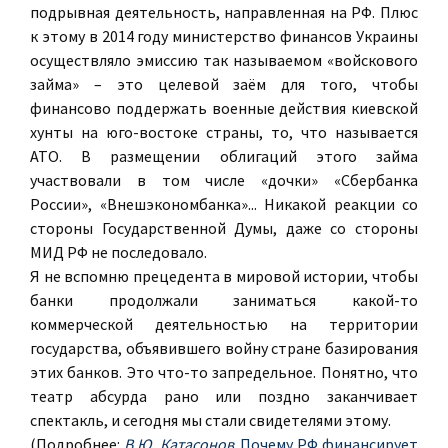
подрывная деятельность, направленная на РФ. Плюс
к этому в 2014 году министерство финансов Украины
осуществляло эмиссию так называемом «войскового
займа» – это целевой заём для того, чтобы
финансово поддержать военные действия киевской
хунты на юго-востоке страны, то, что называется
АТО. В размещении облигаций этого займа
участвовали в том числе «дочки» «Сбербанка
России», «Внешэкономбанка»... Никакой реакции со
стороны Государственной Думы, даже со стороны
МИД РФ не последовало.
Я не вспомню прецедента в мировой истории, чтобы
банки продолжали заниматься какой-то
коммерческой деятельностью на территории
государства, объявившего войну стране базирования
этих банков. Это что-то запредельное. Понятно, что
театр абсурда рано или поздно заканчивает
спектакль, и сегодня мы стали свидетелями этому.
(Подробнее:
В.Ю. Катасонов
. Почему РФ финансирует