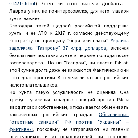
01421.shtml
). Хотят ли этого жители Донбасса ‒
Лавров у них не поинтересовался, для него главари
хунты важнее...
Благодаря такой щедрой российской поддержке
хунты и ее АТО к 2017 г. согласно действующему
контракту по принципу "бери или плати"
Украина
задолжала "Газпрому" 37 млрд. долларов
, включая
безплатные поставки хунте в первые полгода после
госпереворота... Но ни "Газпром", ни власти РФ об
этой сумме долга даже не заикаются. Фактически они
этот долг простили. В том числе за счет российских
налогоплательщиков.
Но хунта такую услужливость не оценила. Она
требует усиления западных санкций против РФ и
вводит свои собственные, отказывается обменивать
захваченных российских граждан.
Объявленные
"ответные санкции" РФ против "Украины" ‒
фиктивны
, поскольку не затрагивают ни главных
преступников и их покровителей, ни торговлю