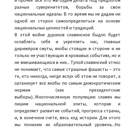
и прочее. Всё это мы будем делать под предлогом
разных суверенитетов, борьбы за свои
национальные идеалы. В то время мы не дадим ни
одной из сторон самоопределиться на основе
национальных ценностей и традиций.
В этой войне дураков славянское быдло будет
ослаблять себя и укреплять нас, главных
дирижёров смуты, якобы стоящих в стороне и не
только не участвующих в кровавых событиях, но и
не вмешивающихся в них... Тупой славянский этнос
не понимает, что самые страшные фашисты – это
те, кто никогда, нигде вслух об этом не говорит, а
организует всё якобы по самым демократическим
нормам (как президентские
выборы)...Многочисленную популяцию славян мы
лишим национальной элиты, которая и
определяет развитие событий, прогресса страны,
и, в конечном счёте, весь ход истории. Для этого
мы понизим их образовательный уровень...Но