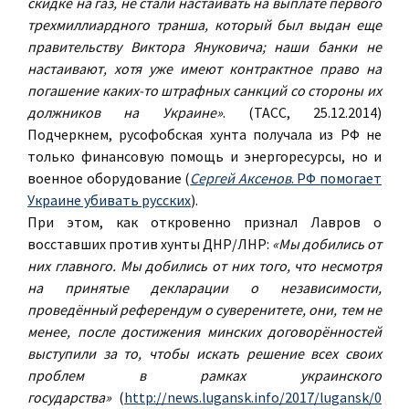
скидке на газ, не стали настаивать на выплате первого
трехмиллиардного транша, который был выдан еще
правительству Виктора Януковича; наши банки не
настаивают, хотя уже имеют контрактное право на
погашение каких-то штрафных санкций со стороны их
должников на Украине»
. (ТАСС, 25.12.2014)
Подчеркнем, русофобская хунта получала из РФ не
только финансовую помощь и энергоресурсы, но и
военное оборудование (
Сергей Аксенов
. РФ помогает
Украине убивать русских
).
При этом, как откровенно признал Лавров о
восставших против хунты ДНР/ЛНР:
«Мы добились от
них главного. Мы добились от них того, что несмотря
на принятые декларации о независимости,
проведённый референдум о суверенитете, они, тем не
менее, после достижения минских договорённостей
выступили за то, чтобы искать решение всех своих
проблем в рамках украинского
государства»
(
http://news.lugansk.info/2017/lugansk/0