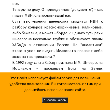
все.
Теперь-по делу. О приведенном "документе", - как
пишет МВН, благословивший нас.
Суть выступления шнеерсона сводится МВН к
разбору колеров: красно-коричневые, малиновые,
либо бежевые, а может - бордо..? Однако суть речи
шнеерсона несколько глубже и обозначает планы
ХАБАДа в отношении России. Но "аналитики"
этого в упор не видят... Мелковато плавают либо
хозяева так приказали..?
В 1992 году секта Хабад признала М.М. Шнеерсона
Мошиахом – посланцем Бога на Земле.
Выступление еврейского раввина, лидера секты
Этот сайт использует файлы cookie для повышения
Хабад, Шнеерсона, было сделано в 1994 году.
удобства пользования. Вы соглашаетесь с этим при
Официальная публикация текста в газете
дальнейшем использовании сайта.
«Славянин», N-4(32), 2001, г. Волгоград. После
публикации в России евреи подали заявление в
Я соглашаюсь
МВД и попытались осудить редактора газеты В.Ф.
Попова за антисемитизм (ст. 282 УК РФ). Суд