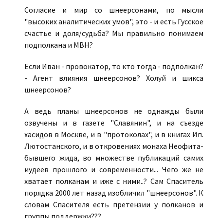
Согласие и мир со шнеерсонами, по мысли
"высоких аналитических умов", это - и есть Гусское
счастье и доля/судьба? Мы правильно понимаем
подполкана и МВН?
Если Иван - провокатор, то кто тогда - подполкан?
- Агент влияния шнеерсонов? Холуй и шикса
шнеерсонов?
А ведь планы шнеерсонов не однажды были
озвучены и в газете "Славянин", и на съезде
хасидов в Москве, и в "протоколах", и в книгах Ип.
Лютостанского, и в откровениях монаха Неофита-
бывшего жида, во множестве публикаций самих
иудеев прошлого и современности... Чего же не
хватает полканам и иже с ними..? Сам Спаситель
порядка 2000 лет назад изобличил "шнеерсонов". К
словам Спасителя есть претензии у полканов и
группы поддержки???