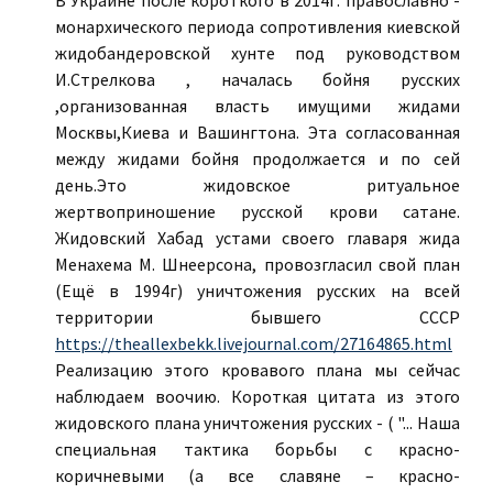
В Украине после короткого в 2014г. православно -
монархического периода сопротивления киевской
жидобандеровской хунте под руководством
И.Стрелкова , началась бойня русских
,организованная власть имущими жидами
Москвы,Киева и Вашингтона. Эта согласованная
между жидами бойня продолжается и по сей
день.Это жидовское ритуальное
жертвоприношение русской крови сатане.
Жидовский Хабад устами своего главаря жида
Менахема М. Шнеерсона, провозгласил свой план
(Ещё в 1994г) уничтожения русских на всей
территории бывшего СССР
https://theallexbekk.livejournal.com/27164865.html
Реализацию этого кровавого плана мы сейчас
наблюдаем воочию. Короткая цитата из этого
жидовского плана уничтожения русских - ( "... Наша
специальная тактика борьбы с красно-
коричневыми (а все славяне – красно-