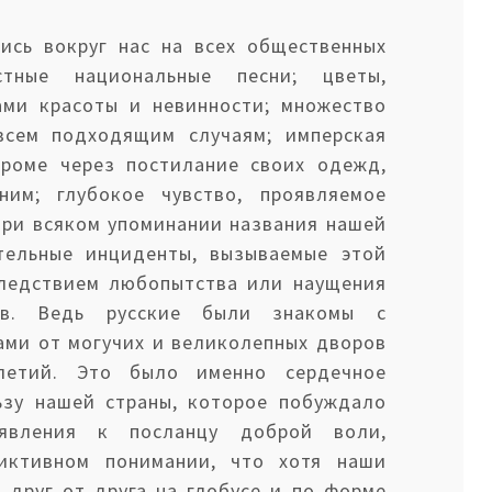
ись вокруг нас на всех общественных
стные национальные песни; цветы,
ами красоты и невинности; множество
всем подходящим случаям; имперская
троме через постилание своих одежд,
им; глубокое чувство, проявляемое
при всяком упоминании названия нашей
ательные инциденты, вызываемые этой
следствием любопытства или наущения
ов. Ведь русские были знакомы с
ами от могучих и великолепных дворов
летий. Это было именно сердечное
ьзу нашей страны, которое побуждало
оявления к посланцу доброй воли,
иктивном понимании, что хотя наши
 друг от друга на глобусе и по форме