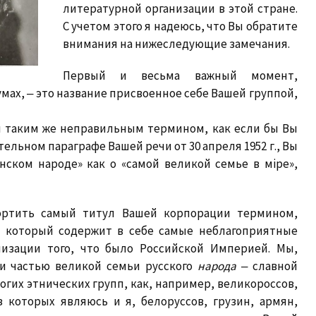
литературной организации в этой стране.
С учетом этого я надеюсь, что Вы обратите
внимания на нижеследующие замечания.
Первый и весьма важный момент,
ах, ‒ это название присвоенное себе Вашей группой,
я таким же неправильным термином, как если бы Вы
ельном параграфе Вашей речи от 30 апреля 1952 г., Вы
нском народе» как о «самой великой семье в мiре»,
ортить самый титул Вашей корпорации термином,
о который содержит в себе самые неблагоприятные
изации того, что было Российской Империей. Мы,
и частью великой семьи русского
народа
‒ славной
огих этнических групп, как, например, великороссов,
з которых являюсь и я, белоруссов, грузин, армян,