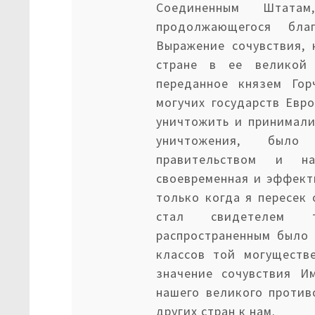
Соединенным Штата
продолжающегося бла
Выражение сочувствия,
стране в ее великой 
переданное князем Гор
могучих государств Евр
уничтожить и принимали
уничтожения, было
правительством и н
своевременная и эффект
только когда я пересек
стал свидетелем 
распространенным было 
классов той могуществ
значение сочувствия И
нашего великого против
других стран к нам.