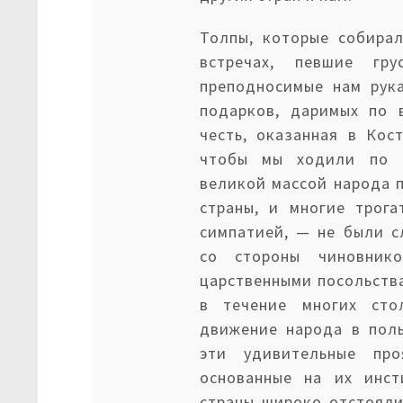
Толпы, которые собирал
встречах, певшие гру
преподносимые нам рук
подарков, даримых по 
честь, оказанная в Кос
чтобы мы ходили по н
великой массой народа 
страны, и многие трог
симпатией, — не были 
со стороны чиновник
царственными посольств
в течение многих сто
движение народа в пол
эти удивительные пр
основанные на их инст
страны широко отстояли