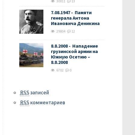
30011
13
7.08.1947 - Памяти
генерала Антона
Ивановича Деникина
29804
12
8.8.2008 - Нападение
грузинской армии на
Южную Осетию –
8.8.2008
6702
0
RSS
записей
RSS
комментариев