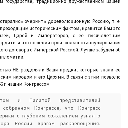
чем государстве, традиционно дружественном Вашей
старались очернить дореволюционную Россию, т. е.
епреходящим историческим фактом, нравится Вам это
язей, Царей и Императоров, с ее тысячелетним
гордиться в отношении произвольного аннулирования
го договора с Имперской Россией. Лучше забудем об
ипломатии.
астью НЕ разделяли Ваши предки, которые знали ее
ским народом и его Царями. В связи с этим позволю
6 г. нашим Конгрессом:
атом и Палатой представителей
собранном Конгрессе, что Конгресс
ерики с глубоким сожалением узнал о
ора России врагом раскрепощения.