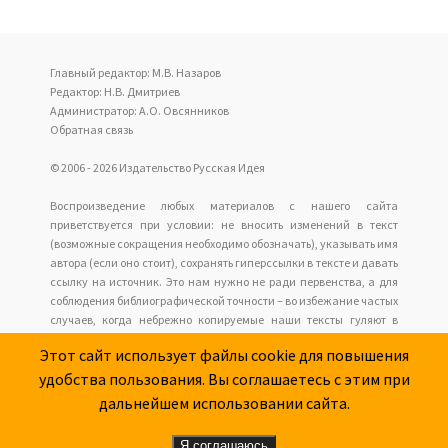
Главный редактор: М.В. Назаров
Редактор: Н.В. Дмитриев
Администратор: А.О. Овсянников
Обратная связь
© 2006 - 2026 Издательство Русская Идея
Воспроизведение любых материалов с нашего сайта
приветствуется при условии: не вносить изменений в текст
(возможные сокращения необходимо обозначать), указывать имя
автора (если оно стоит), сохранять гиперссылки в тексте и давать
ссылку на источник. Это нам нужно не ради первенства, а для
соблюдения библиографической точности – во избежание частых
случаев, когда небрежно копируемые наши тексты гуляют в
интернете анонимно с накапливающимися искажениями, но у
Этот сайт использует файлы cookie для повышения
читателей нет возможности обратиться к оригиналу.
удобства пользования. Вы соглашаетесь с этим при
Наш сайт не имеет отношения к оформлению и содержанию
размещаемых сайтов рекламы.
дальнейшем использовании сайта.
Я соглашаюсь