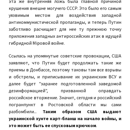
эта же внутренняя ложь была главной причиной
крушения внешне могучего СССР. Это было его самым
уязвимым местом для воздействия западной
антикоммунистической пропаганды, и теперь Путин
заботливо расчищает для нее ту прежнюю точку
приложения западных антироссийских атак в идущей
гибридной Мiровой войне.
Ссылась на упомянутые советские провокации, США
заявляют, что Путин будет продолжать такие же
приемы в Донбассе, поэтому таковы там все взрывы
и обстрелы, и приписывание их украинским ВСУ и
далее будет "заранее подготовленной заведомой
дезинформацией", призванной оправдать
российское вторжение. Значит, сегодня и российский
погранпункт в Ростовской области мы сами
разбомбили...
Таким образом США выдают
украинской хунте карт-бланш на начало войны, и
это может быть ее спусковым крючком
.