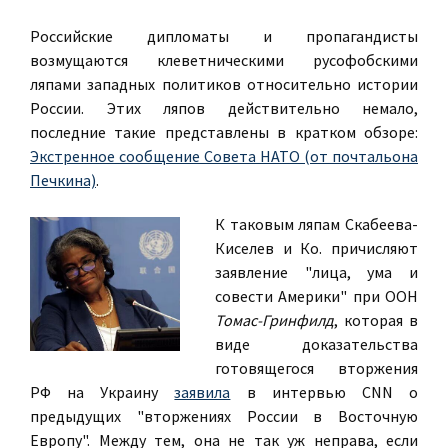
Российские дипломаты и пропагандисты
возмущаются клеветническими русофобскими
ляпами западных политиков относительно истории
России. Этих ляпов действительно немало,
последние такие представлены в кратком обзоре:
Экстренное сообщение Совета НАТО (от почтальона
Печкина)
.
К таковым ляпам Скабеева-
Киселев и Ко. причисляют
заявление "лица, ума и
совести Америки" при ООН
Томас-Гринфилд
, которая в
виде доказательства
готовящегося вторжения
РФ на Украину
заявила
в интервью CNN о
предыдущих "вторжениях России в Восточную
Европу". Между тем, она не так уж неправа, если