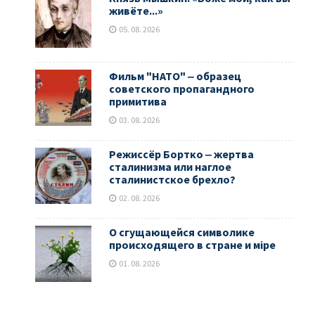
живёте...»
05. 08. 2026
Фильм "НАТО" ‒ образец
советского пропагандного
примитива
03. 08. 2026
Режиссёр Бортко ‒ жертва
сталинизма или наглое
сталинистское брехло?
02. 08. 2026
О сгущающейся символике
происходящего в стране и мiре
01. 08. 2026