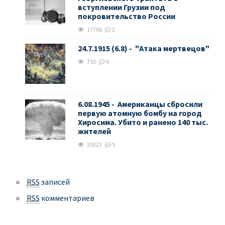
вступлении Грузии под
покровительство России
17766
2
24.7.1915 (6.8) - "Атака мертвецов"
753
0
6.08.1945 - Американцы сбросили
первую атомную бомбу на город
Хиросима. Убито и ранено 140 тыс.
жителей
20223
5
RSS
записей
RSS
комментариев