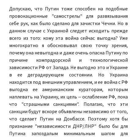
Допускаю, что Путин тоже способен на подобные
провокационные "самострелы" для развязывания
себе рук, как было сделано для зачистки Чечни. Но в
данном случае с Украиной следует исходить прежде
всего из того: кому эта война сейчас выгодна? Уже
многократно я обосновывал свою точку зрения,
почему она невыгодна и даже очень опасна Путину по
причине компрадорской и технологической
зависимости РФ от Запада. Не выгодно это и Украине
в ее деградирующем состоянии. Но Украина
находится под внешним управлением, и ее война с РФ
выгодна ее американским кураторам, которым
наплевать на Украину, их цель ‒ ослабление РФ, пока
что "страшными санкциями". Полагаю, что эти
санкции будут вскоре объявлены независимо от того,
что сделает Путин на Донбассе. Поэтому хотя бы
признание "независимости ДНР/ЛНР" было бы для
Путина запоздалым минимальным шагом для