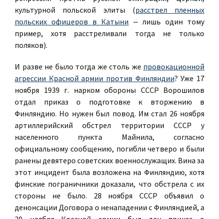
культурной польской элиты (
расстрел пленных
польских офицеров в Катыни
‒ лишь один тому
пример, хотя расстреливали тогда не только
поляков).
И разве не было тогда же столь же
провокационной
агрессии Красной армии против Финляндии
? Уже 17
ноября 1939 г. нарком обороны СССР Ворошилов
отдал приказ о подготовке к вторжению в
Финляндию. Но нужен был повод. Им стал 26 ноября
артиллерийский обстрел территории СССР у
населенного пункта Майнила, согласно
официальному сообщению, погибли четверо и были
ранены девятеро советских военнослужащих. Вина за
этот инцидент была возложена на Финляндию, хотя
финские пограничники доказали, что обстрела с их
стороны не было. 28 ноября СССР объявил о
денонсации Договора о ненападении с Финляндией, а