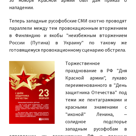
30 ноября Красной армии был дан приказ о
нападении.
Теперь западные русофобские СМИ охотно проводят
параллели между тем провокационным вторжением
в Финляндию и якобы "неизбежным вторжением
России (Путина) в Украину" по такому же
готовящемуся провокационному сценарию обстрела.
Торжественное
празднование в РФ "Дня
Красной армии", лукаво
переименованного в "День
защитника Отечества" под
теми же пентаграммами и
красными знаменами с
"иконой" Ленина, ‒
солидное подспорье
западным русофобам в