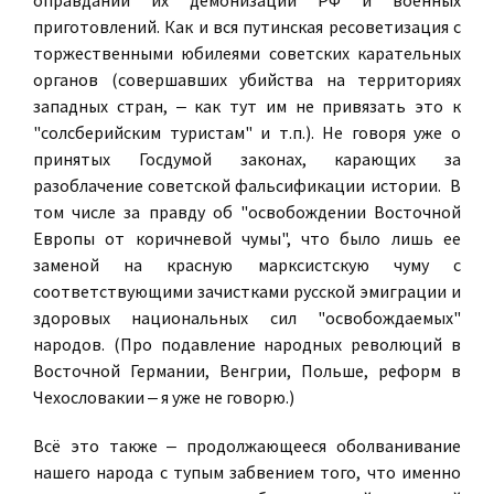
оправдании их демонизации РФ и военных
приготовлений. Как и вся путинская ресоветизация с
торжественными юбилеями советских карательных
органов (совершавших убийства на территориях
западных стран, ‒ как тут им не привязать это к
"солсберийским туристам" и т.п.). Не говоря уже о
принятых Госдумой законах, карающих за
разоблачение советской фальсификации истории. В
том числе за правду об "освобождении Восточной
Европы от коричневой чумы", что было лишь ее
заменой на красную марксистскую чуму с
соответствующими зачистками русской эмиграции и
здоровых национальных сил "освобождаемых"
народов. (Про подавление народных революций в
Восточной Германии, Венгрии, Польше, реформ в
Чехословакии ‒ я уже не говорю.)
Всё это также ‒ продолжающееся оболванивание
нашего народа с тупым забвением того, что именно