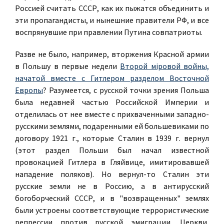
Россией считать СССР, как их пыжатся объединить и
эти пропагандисты, и нынешние правители РФ, и все
воспрянувшие при правлении Путина совпатриоты.
Разве не было, например, вторжения Красной армии
в Польшу в первые недели
Второй мiровой войны,
начатой вместе с Гитлером разделом Восточной
Европы
? Разумеется, с русской точки зрения Польша
была недавней частью Российской Империи и
отделилась от нее вместе с прихваченными западно-
русскими землями, подаренными ей большевиками по
договору 1921 г., которые Сталин в 1939 г. вернул
(этот раздел Польши был начал известной
провокацией Гитлера в Гляйвице, имитировавшей
нападение поляков). Но вернул-то Сталин эти
русские земли не в Россию, а в антирусский
богоборческий СССР, и в "возвращенных" землях
были устроены соответствующие террористические
репрессии против русской эмиграции, Церкви,